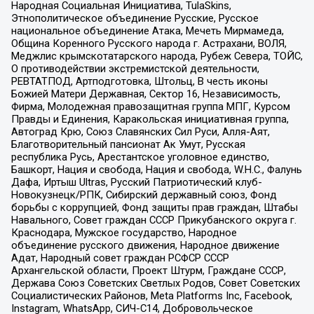
Народная Социальная Инициатива, TulaSkins,
Этнополитическое объединение Русские, Русское
национальное объединение Атака, Мечеть Мирмамеда,
Община Коренного Русского народа г. Астрахани, ВОЛЯ,
Меджлис крымскотатарского народа, Рубеж Севера, ТОЙС,
О противодействии экстремистской деятельности,
РЕВТАТПОД, Артподготовка, Штольц, В честь иконы
Божией Матери Державная, Сектор 16, Независимость,
Фирма, Молодежная правозащитная группа МПГ, Курсом
Правды и Единения, Каракольская инициативная группа,
Автоград Крю, Союз Славянских Сил Руси, Алля-Аят,
Благотворительный пансионат Ак Умут, Русская
республика Русь, Арестантское уголовное единство,
Башкорт, Нация и свобода, Нация и свобода, W.H.С., Фалунь
Дафа, Иртыш Ultras, Русский Патриотический клуб-
Новокузнецк/РПК, Сибирский державный союз, Фонд
борьбы с коррупцией, Фонд защиты прав граждан, Штабы
Навального, Совет граждан СССР Прикубанского округа г.
Краснодара, Мужское государство, Народное
объединение русского движения, Народное движение
Адат, Народный совет граждан РСФСР СССР
Архангельской области, Проект Штурм, Граждане СССР,
Держава Союз Советских Светлых Родов, Совет Советских
Социалистических Районов, Meta Platforms Inc, Facebook,
Instagram, WhatsApp, СИЧ-С14, Добровольческое