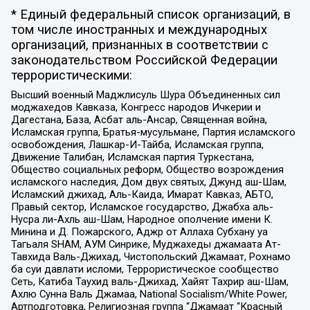
* Единый федеральный список организаций, в
том числе иностранных и международных
организаций, признанных в соответствии с
законодательством Российской Федерации
террористическими:
Высший военный Маджлисуль Шура Объединенных сил
моджахедов Кавказа, Конгресс народов Ичкерии и
Дагестана, База, Асбат аль-Ансар, Священная война,
Исламская группа, Братья-мусульмане, Партия исламского
освобождения, Лашкар-И-Тайба, Исламская группа,
Движение Талибан, Исламская партия Туркестана,
Общество социальных реформ, Общество возрождения
исламского наследия, Дом двух святых, Джунд аш-Шам,
Исламский джихад, Аль-Каида, Имарат Кавказ, АБТО,
Правый сектор, Исламское государство, Джабха аль-
Нусра ли-Ахль аш-Шам, Народное ополчение имени К.
Минина и Д. Пожарского, Аджр от Аллаха Субхану уа
Тагьаля SHAM, АУМ Синрике, Муджахеды джамаата Ат-
Тавхида Валь-Джихад, Чистопольский Джамаат, Рохнамо
ба суи давлати исломи, Террористическое сообщество
Сеть, Катиба Таухид валь-Джихад, Хайят Тахрир аш-Шам,
Ахлю Сунна Валь Джамаа, National Socialism/White Power,
Артподготовка, Религиозная группа “Джамаат “Красный