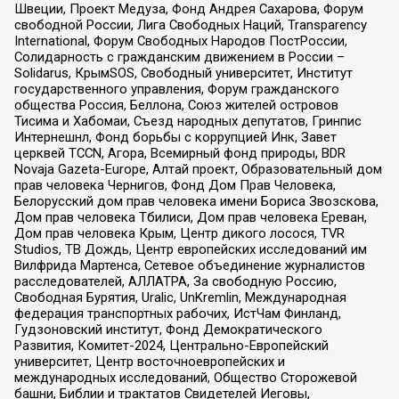
Швеции, Проект Медуза, Фонд Андрея Сахарова, Форум
свободной России, Лига Свободных Наций, Transparеncy
International, Форум Свободных Народов ПостРоссии,
Солидарность с гражданским движением в России –
Solidarus, КрымSOS, Свободный университет, Институт
государственного управления, Форум гражданского
общества Россия, Беллона, Союз жителей островов
Тисима и Хабомаи, Съезд народных депутатов, Гринпис
Интернешнл, Фонд борьбы с коррупцией Инк, Завет
церквей TCCN, Агора, Всемирный фонд природы, BDR
Novaja Gazeta-Europe, Алтай проект, Образовательный дом
прав человека Чернигов, Фонд Дом Прав Человека,
Белорусский дом прав человека имени Бориса Звозскова,
Дом прав человека Тбилиси, Дом прав человека Ереван,
Дом прав человека Крым, Центр дикого лосося, TVR
Studios, ТВ Дождь, Центр европейских исследований им
Вилфрида Мартенса, Сетевое объединение журналистов
расследователей, АЛЛАТРА, За свободную Россию,
Свободная Бурятия, Uralic, UnKremlin, Международная
федерация транспортных рабочих, ИстЧам Финланд,
Гудзоновский институт, Фонд Демократического
Развития, Комитет-2024, Центрально-Европейский
университет, Центр восточноевропейских и
международных исследований, Общество Сторожевой
башни, Библии и трактатов Свидетелей Иеговы,