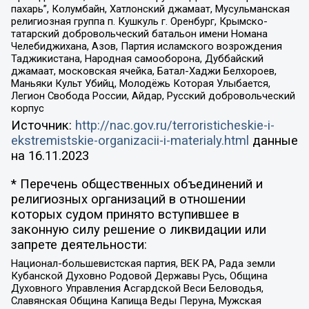
пахарь”, Колумбайн, Хатлонский джамаат, Мусульманская
религиозная группа п. Кушкуль г. Оренбург, Крымско-
татарский добровольческий батальон имени Номана
Челебиджихана, Азов, Партия исламского возрождения
Таджикистана, Народная самооборона, Дуббайский
джамаат, московская ячейка, Батал-Хаджи Белхороев,
Маньяки Культ Убийц, Молодёжь Которая Улыбается,
Легион Свобода России, Айдар, Русский добровольческий
корпус
Источник:
http://nac.gov.ru/terroristicheskie-i-
ekstremistskie-organizacii-i-materialy.html
данные
на
16.11.2023
* Перечень общественных объединений и
религиозных организаций в отношении
которых судом принято вступившее в
законную силу решение о ликвидации или
запрете деятельности:
Национал-большевистская партия, ВЕК РА, Рада земли
Кубанской Духовно Родовой Державы Русь, Община
Духовного Управления Асгардской Веси Беловодья,
Славянская Община Капища Веды Перуна, Мужская