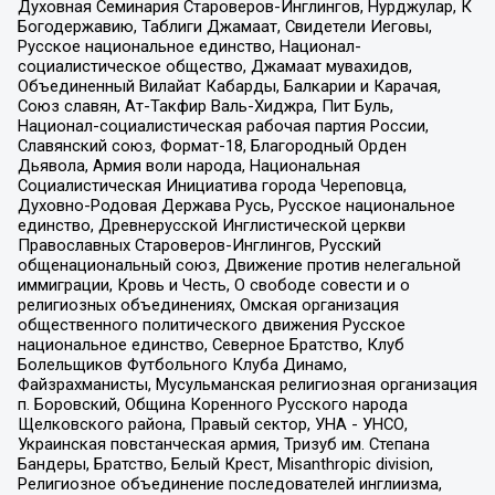
Духовная Семинария Староверов-Инглингов, Нурджулар, К
Богодержавию, Таблиги Джамаат, Свидетели Иеговы,
Русское национальное единство, Национал-
социалистическое общество, Джамаат мувахидов,
Объединенный Вилайат Кабарды, Балкарии и Карачая,
Союз славян, Ат-Такфир Валь-Хиджра, Пит Буль,
Национал-социалистическая рабочая партия России,
Славянский союз, Формат-18, Благородный Орден
Дьявола, Армия воли народа, Национальная
Социалистическая Инициатива города Череповца,
Духовно-Родовая Держава Русь, Русское национальное
единство, Древнерусской Инглистической церкви
Православных Староверов-Инглингов, Русский
общенациональный союз, Движение против нелегальной
иммиграции, Кровь и Честь, О свободе совести и о
религиозных объединениях, Омская организация
общественного политического движения Русское
национальное единство, Северное Братство, Клуб
Болельщиков Футбольного Клуба Динамо,
Файзрахманисты, Мусульманская религиозная организация
п. Боровский, Община Коренного Русского народа
Щелковского района, Правый сектор, УНА - УНСО,
Украинская повстанческая армия, Тризуб им. Степана
Бандеры, Братство, Белый Крест, Misanthropic division,
Религиозное объединение последователей инглиизма,