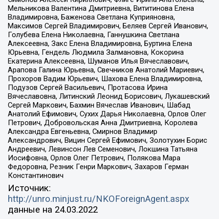
Мельникова Валентина Дмитриевна, Вититинова Елена
Владимировна, Баженова Светлана Куприяновна,
Максимов Сергей Владимирович, Беляев Сергей Иванович,
Голубева Елена Николаевна, Ганнушкина Светлана
Алексеевна, Закс Елена Владимировна, Буртина Елена
Юрьевна, Гендель Людмила Залмановна, Кокорина
Екатерина Алексеевна, Шуманов Илья Вячеславович,
Арапова Галина Юрьевна, Свечников Анатолий Мариевич,
Прохоров Вадим Юрьевич, Шахова Елена Владимировна,
Подузов Сергей Васильевич, Протасова Ирина
Вячеславовна, Литинский Леонид Борисович, Лукашевский
Сергей Маркович, Бахмин Вячеслав Иванович, Шабад
Анатолий Ефимович, Сухих Дарья Николаевна, Орлов Олег
Петрович, Добровольская Анна Дмитриевна, Королева
Александра Евгеньевна, Смирнов Владимир
Александрович, Вицин Сергей Ефимович, Золотухин Борис
Андреевич, Левинсон Лев Семенович, Локшина Татьяна
Иосифовна, Орлов Олег Петрович, Полякова Мара
Федоровна, Резник Генри Маркович, Захаров Герман
Константинович
Источник:
http://unro.minjust.ru/NKOForeignAgent.aspx
данные на
24.03.2022