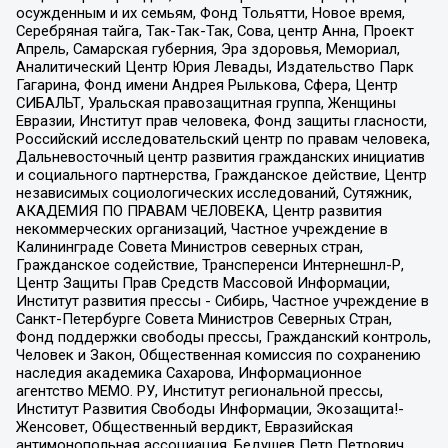
осужденным и их семьям, Фонд Тольятти, Новое время,
Серебряная тайга, Так-Так-Так, Сова, центр Анна, Проект
Апрель, Самарская губерния, Эра здоровья, Мемориал,
Аналитический Центр Юрия Левады, Издательство Парк
Гагарина, Фонд имени Андрея Рылькова, Сфера, Центр
СИБАЛЬТ, Уральская правозащитная группа, Женщины
Евразии, Институт прав человека, Фонд защиты гласности,
Российский исследовательский центр по правам человека,
Дальневосточный центр развития гражданских инициатив
и социального партнерства, Гражданское действие, Центр
независимых социологических исследований, Сутяжник,
АКАДЕМИЯ ПО ПРАВАМ ЧЕЛОВЕКА, Центр развития
некоммерческих организаций, Частное учреждение в
Калининграде Совета Министров северных стран,
Гражданское содействие, Трансперенси Интернешнл-Р,
Центр Защиты Прав Средств Массовой Информации,
Институт развития прессы - Сибирь, Частное учреждение в
Санкт-Петербурге Совета Министров Северных Стран,
Фонд поддержки свободы прессы, Гражданский контроль,
Человек и Закон, Общественная комиссия по сохранению
наследия академика Сахарова, Информационное
агентство МЕМО. РУ, Институт региональной прессы,
Институт Развития Свободы Информации, Экозащита!-
Женсовет, Общественный вердикт, Евразийская
антимонопольная ассоциация, Бедушев Петр Петрович,