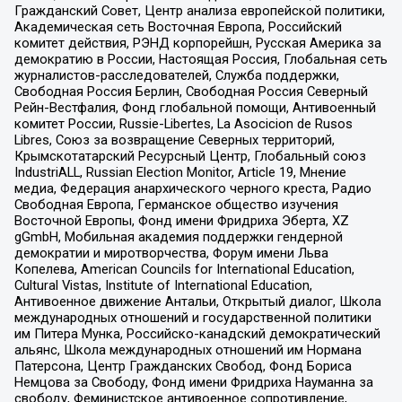
Гражданский Совет, Центр анализа европейской политики,
Академическая сеть Восточная Европа, Российский
комитет действия, РЭНД корпорейшн, Русская Америка за
демократию в России, Настоящая Россия, Глобальная сеть
журналистов-расследователей, Служба поддержки,
Свободная Россия Берлин, Свободная Россия Северный
Рейн-Вестфалия, Фонд глобальной помощи, Антивоенный
комитет России, Russie-Libertes, La Asocicion de Rusos
Libres, Союз за возвращение Северных территорий,
Крымскотатарский Ресурсный Центр, Глобальный союз
IndustriALL, Russian Election Monitor, Article 19, Мнение
медиа, Федерация анархического черного креста, Радио
Свободная Европа, Германское общество изучения
Восточной Европы, Фонд имени Фридриха Эберта, XZ
gGmbH, Мобильная академия поддержки гендерной
демократии и миротворчества, Форум имени Льва
Копелева, American Councils for International Education,
Cultural Vistas, Institute of International Education,
Антивоенное движение Антальи, Открытый диалог, Школа
международных отношений и государственной политики
им Питера Мунка, Российско-канадский демократический
альянс, Школа международных отношений им Нормана
Патерсона, Центр Гражданских Свобод, Фонд Бориса
Немцова за Свободу, Фонд имени Фридриха Науманна за
свободу, Феминистское антивоенное сопротивление,