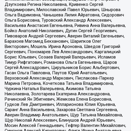
Дзугкоева Регина Николаевна, Кривенко Сергей
Владимирович, Милославский Павел Юрьевич, Шнырова
Ольга Вадимовна, Чанышева Лилия Айратовна, Сидорович
Ольга Борисовна, Туровский Александр Алексеевич,
Васильева Анастасия Евгеньевна, Ривина Анна Валерьевна,
Бойко Анатолий Николаевич, Дугин Сергей Георгиевич,
Пивоваров Андрей Сергеевич, Аверин Виталий Евгеньевич,
Барахоев Магомед Бекханович, Шарипков Олег
Викторович, Мошель Ирина Ароновна, Шведов Григорий
Сергеевич, Пономарев Лев Александрович, Каргалицкий
Борис Юльевич, Созаев Валерий Валерьевич, Исламов
Тимур Рифгатович, Романова Ольга Евгеньевна, Щаров
Сергей Алексадрович, Цирульников Борис Альбертович,
Гасан Ольга Павловна, Паутов Юрий Анатольевич,
Верховский Александр Маркович, Пислакова-Паркер
Марина Петровна, Кочеткова Татьяна Владимировна,
Чуркина Наталья Валерьевна, Акимова Татьяна
Николаевна, Золотарева Екатерина Александровна,
Рачинский Ян Збигневич, Жемкова Елена Борисовна,
Гудков Лев Дмитриевич, Илларионова Юлия Юрьевна,
Саранг Анна Васильевна, Захарова Светлана Сергеевна,
Аверин Владимир Анатольевич, Щур Татьяна Михайловна,
Щур Николай Алексеевич, Блинушов Андрей Юрьевич,
Мосин Алексей Геннадьевич, Гефтер Валентин Михайлович,
Симонов Алексей Кириллович, Флиге Ирина Анатольевна,