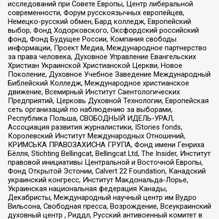
исследований при Совете Европы, Центр либеральной
современности, Форум русскоязычных европейцев,
Немецко-русский обмен, Бард колледж, Европейский
выбор, Фонд Ходорковского, Оксфордский российский
фонд, Фонд Будущее России, Компания свободы
информации, Проект Медиа, Международное партнерство
за права человека, Духовное Управление Евангельских
Христиан Украинской Христианской Церкви, Новое
Поколение, Духовное Учебное Заведение Международный
Библейский Колледж, Международное христианское
движение, Всемирный Институт Саентологических
Предприятий, Церковь Духовной Технологии, Европейская
сеть организаций по наблюдению за выборами,
Республика Польша, СВОБОДНЫЙ ИДЕЛЬ-УРАЛ,
Ассоциация развития журналистики, IStories fonds,
Королевский Институт Международных Отношений,
КРИМСЬКА ПРАВОЗАХИСНА ГРУПА, Фонд имени Генриха
Бёлля, Stichting Bellingcat, Bellingcat Ltd, The Insider, Институт
правовой инициативы Центральной и Восточной Европы,
Фонд Открытой Эстонии, Calvert 22 Foundation, Канадский
украинский конгресс, Институт Макдональда-Лорье,
Украинская национальная федерация Канады,
Декабристы, Международный научный центр им Вудро
Вильсона, Свободная пресса, Возрождение, Всеукраинский
духовный центр , Риддл, Русский антивоенный комитет в