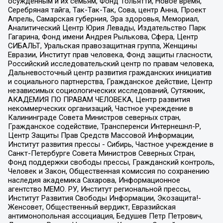
осужденным и их семьям, Фонд Тольятти, Новое время,
Серебряная тайга, Так-Так-Так, Сова, центр Анна, Проект
Апрель, Самарская губерния, Эра здоровья, Мемориал,
Аналитический Центр Юрия Левады, Издательство Парк
Гагарина, Фонд имени Андрея Рылькова, Сфера, Центр
СИБАЛЬТ, Уральская правозащитная группа, Женщины
Евразии, Институт прав человека, Фонд защиты гласности,
Российский исследовательский центр по правам человека,
Дальневосточный центр развития гражданских инициатив
и социального партнерства, Гражданское действие, Центр
независимых социологических исследований, Сутяжник,
АКАДЕМИЯ ПО ПРАВАМ ЧЕЛОВЕКА, Центр развития
некоммерческих организаций, Частное учреждение в
Калининграде Совета Министров северных стран,
Гражданское содействие, Трансперенси Интернешнл-Р,
Центр Защиты Прав Средств Массовой Информации,
Институт развития прессы - Сибирь, Частное учреждение в
Санкт-Петербурге Совета Министров Северных Стран,
Фонд поддержки свободы прессы, Гражданский контроль,
Человек и Закон, Общественная комиссия по сохранению
наследия академика Сахарова, Информационное
агентство МЕМО. РУ, Институт региональной прессы,
Институт Развития Свободы Информации, Экозащита!-
Женсовет, Общественный вердикт, Евразийская
антимонопольная ассоциация, Бедушев Петр Петрович,