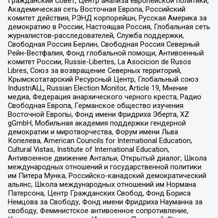
Гражданский Совет, Центр анализа европейской политики,
Академическая сеть Восточная Европа, Российский
комитет действия, РЭНД корпорейшн, Русская Америка за
демократию в России, Настоящая Россия, Глобальная сеть
журналистов-расследователей, Служба поддержки,
Свободная Россия Берлин, Свободная Россия Северный
Рейн-Вестфалия, Фонд глобальной помощи, Антивоенный
комитет России, Russie-Libertes, La Asocicion de Rusos
Libres, Союз за возвращение Северных территорий,
Крымскотатарский Ресурсный Центр, Глобальный союз
IndustriALL, Russian Election Monitor, Article 19, Мнение
медиа, Федерация анархического черного креста, Радио
Свободная Европа, Германское общество изучения
Восточной Европы, Фонд имени Фридриха Эберта, XZ
gGmbH, Мобильная академия поддержки гендерной
демократии и миротворчества, Форум имени Льва
Копелева, American Councils for International Education,
Cultural Vistas, Institute of International Education,
Антивоенное движение Антальи, Открытый диалог, Школа
международных отношений и государственной политики
им Питера Мунка, Российско-канадский демократический
альянс, Школа международных отношений им Нормана
Патерсона, Центр Гражданских Свобод, Фонд Бориса
Немцова за Свободу, Фонд имени Фридриха Науманна за
свободу, Феминистское антивоенное сопротивление,