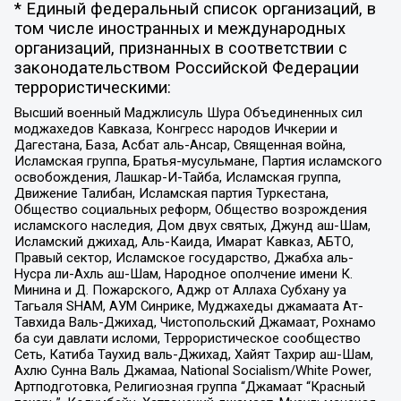
* Единый федеральный список организаций, в
том числе иностранных и международных
организаций, признанных в соответствии с
законодательством Российской Федерации
террористическими:
Высший военный Маджлисуль Шура Объединенных сил
моджахедов Кавказа, Конгресс народов Ичкерии и
Дагестана, База, Асбат аль-Ансар, Священная война,
Исламская группа, Братья-мусульмане, Партия исламского
освобождения, Лашкар-И-Тайба, Исламская группа,
Движение Талибан, Исламская партия Туркестана,
Общество социальных реформ, Общество возрождения
исламского наследия, Дом двух святых, Джунд аш-Шам,
Исламский джихад, Аль-Каида, Имарат Кавказ, АБТО,
Правый сектор, Исламское государство, Джабха аль-
Нусра ли-Ахль аш-Шам, Народное ополчение имени К.
Минина и Д. Пожарского, Аджр от Аллаха Субхану уа
Тагьаля SHAM, АУМ Синрике, Муджахеды джамаата Ат-
Тавхида Валь-Джихад, Чистопольский Джамаат, Рохнамо
ба суи давлати исломи, Террористическое сообщество
Сеть, Катиба Таухид валь-Джихад, Хайят Тахрир аш-Шам,
Ахлю Сунна Валь Джамаа, National Socialism/White Power,
Артподготовка, Религиозная группа “Джамаат “Красный