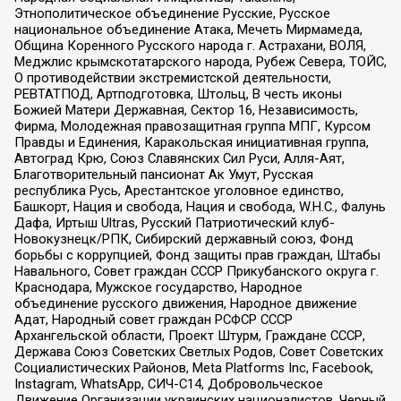
Этнополитическое объединение Русские, Русское
национальное объединение Атака, Мечеть Мирмамеда,
Община Коренного Русского народа г. Астрахани, ВОЛЯ,
Меджлис крымскотатарского народа, Рубеж Севера, ТОЙС,
О противодействии экстремистской деятельности,
РЕВТАТПОД, Артподготовка, Штольц, В честь иконы
Божией Матери Державная, Сектор 16, Независимость,
Фирма, Молодежная правозащитная группа МПГ, Курсом
Правды и Единения, Каракольская инициативная группа,
Автоград Крю, Союз Славянских Сил Руси, Алля-Аят,
Благотворительный пансионат Ак Умут, Русская
республика Русь, Арестантское уголовное единство,
Башкорт, Нация и свобода, Нация и свобода, W.H.С., Фалунь
Дафа, Иртыш Ultras, Русский Патриотический клуб-
Новокузнецк/РПК, Сибирский державный союз, Фонд
борьбы с коррупцией, Фонд защиты прав граждан, Штабы
Навального, Совет граждан СССР Прикубанского округа г.
Краснодара, Мужское государство, Народное
объединение русского движения, Народное движение
Адат, Народный совет граждан РСФСР СССР
Архангельской области, Проект Штурм, Граждане СССР,
Держава Союз Советских Светлых Родов, Совет Советских
Социалистических Районов, Meta Platforms Inc, Facebook,
Instagram, WhatsApp, СИЧ-С14, Добровольческое
Движение Организации украинских националистов, Черный