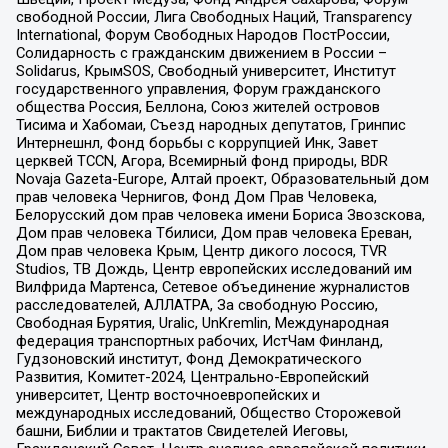
свободной России, Лига Свободных Наций, Transparеncy
International, Форум Свободных Народов ПостРоссии,
Солидарность с гражданским движением в России –
Solidarus, КрымSOS, Свободный университет, Институт
государственного управления, Форум гражданского
общества Россия, Беллона, Союз жителей островов
Тисима и Хабомаи, Съезд народных депутатов, Гринпис
Интернешнл, Фонд борьбы с коррупцией Инк, Завет
церквей TCCN, Агора, Всемирный фонд природы, BDR
Novaja Gazeta-Europe, Алтай проект, Образовательный дом
прав человека Чернигов, Фонд Дом Прав Человека,
Белорусский дом прав человека имени Бориса Звозскова,
Дом прав человека Тбилиси, Дом прав человека Ереван,
Дом прав человека Крым, Центр дикого лосося, TVR
Studios, ТВ Дождь, Центр европейских исследований им
Вилфрида Мартенса, Сетевое объединение журналистов
расследователей, АЛЛАТРА, За свободную Россию,
Свободная Бурятия, Uralic, UnKremlin, Международная
федерация транспортных рабочих, ИстЧам Финланд,
Гудзоновский институт, Фонд Демократического
Развития, Комитет-2024, Центрально-Европейский
университет, Центр восточноевропейских и
международных исследований, Общество Сторожевой
башни, Библии и трактатов Свидетелей Иеговы,