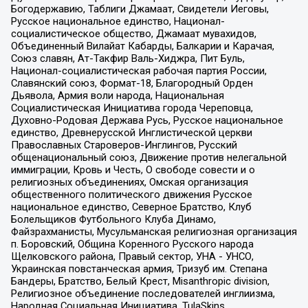
Богодержавию, Таблиги Джамаат, Свидетели Иеговы,
Русское национальное единство, Национал-
социалистическое общество, Джамаат мувахидов,
Объединенный Вилайат Кабарды, Балкарии и Карачая,
Союз славян, Ат-Такфир Валь-Хиджра, Пит Буль,
Национал-социалистическая рабочая партия России,
Славянский союз, Формат-18, Благородный Орден
Дьявола, Армия воли народа, Национальная
Социалистическая Инициатива города Череповца,
Духовно-Родовая Держава Русь, Русское национальное
единство, Древнерусской Инглистической церкви
Православных Староверов-Инглингов, Русский
общенациональный союз, Движение против нелегальной
иммиграции, Кровь и Честь, О свободе совести и о
религиозных объединениях, Омская организация
общественного политического движения Русское
национальное единство, Северное Братство, Клуб
Болельщиков Футбольного Клуба Динамо,
Файзрахманисты, Мусульманская религиозная организация
п. Боровский, Община Коренного Русского народа
Щелковского района, Правый сектор, УНА - УНСО,
Украинская повстанческая армия, Тризуб им. Степана
Бандеры, Братство, Белый Крест, Misanthropic division,
Религиозное объединение последователей инглиизма,
Народная Социальная Инициатива, TulaSkins,