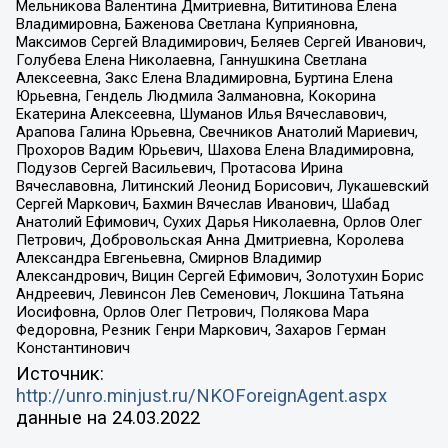
Мельникова Валентина Дмитриевна, Вититинова Елена
Владимировна, Баженова Светлана Куприяновна,
Максимов Сергей Владимирович, Беляев Сергей Иванович,
Голубева Елена Николаевна, Ганнушкина Светлана
Алексеевна, Закс Елена Владимировна, Буртина Елена
Юрьевна, Гендель Людмила Залмановна, Кокорина
Екатерина Алексеевна, Шуманов Илья Вячеславович,
Арапова Галина Юрьевна, Свечников Анатолий Мариевич,
Прохоров Вадим Юрьевич, Шахова Елена Владимировна,
Подузов Сергей Васильевич, Протасова Ирина
Вячеславовна, Литинский Леонид Борисович, Лукашевский
Сергей Маркович, Бахмин Вячеслав Иванович, Шабад
Анатолий Ефимович, Сухих Дарья Николаевна, Орлов Олег
Петрович, Добровольская Анна Дмитриевна, Королева
Александра Евгеньевна, Смирнов Владимир
Александрович, Вицин Сергей Ефимович, Золотухин Борис
Андреевич, Левинсон Лев Семенович, Локшина Татьяна
Иосифовна, Орлов Олег Петрович, Полякова Мара
Федоровна, Резник Генри Маркович, Захаров Герман
Константинович
Источник:
http://unro.minjust.ru/NKOForeignAgent.aspx
данные на
24.03.2022