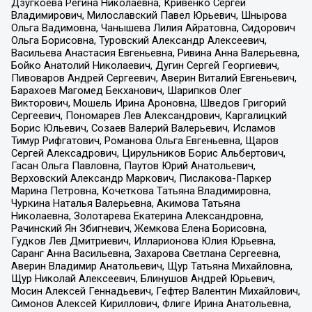
Дзугкоева Регина Николаевна, Кривенко Сергей
Владимирович, Милославский Павел Юрьевич, Шнырова
Ольга Вадимовна, Чанышева Лилия Айратовна, Сидорович
Ольга Борисовна, Туровский Александр Алексеевич,
Васильева Анастасия Евгеньевна, Ривина Анна Валерьевна,
Бойко Анатолий Николаевич, Дугин Сергей Георгиевич,
Пивоваров Андрей Сергеевич, Аверин Виталий Евгеньевич,
Барахоев Магомед Бекханович, Шарипков Олег
Викторович, Мошель Ирина Ароновна, Шведов Григорий
Сергеевич, Пономарев Лев Александрович, Каргалицкий
Борис Юльевич, Созаев Валерий Валерьевич, Исламов
Тимур Рифгатович, Романова Ольга Евгеньевна, Щаров
Сергей Алексадрович, Цирульников Борис Альбертович,
Гасан Ольга Павловна, Паутов Юрий Анатольевич,
Верховский Александр Маркович, Пислакова-Паркер
Марина Петровна, Кочеткова Татьяна Владимировна,
Чуркина Наталья Валерьевна, Акимова Татьяна
Николаевна, Золотарева Екатерина Александровна,
Рачинский Ян Збигневич, Жемкова Елена Борисовна,
Гудков Лев Дмитриевич, Илларионова Юлия Юрьевна,
Саранг Анна Васильевна, Захарова Светлана Сергеевна,
Аверин Владимир Анатольевич, Щур Татьяна Михайловна,
Щур Николай Алексеевич, Блинушов Андрей Юрьевич,
Мосин Алексей Геннадьевич, Гефтер Валентин Михайлович,
Симонов Алексей Кириллович, Флиге Ирина Анатольевна,