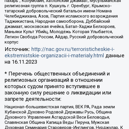
пахарь”, Колумбайн, Хатлонский джамаат, Мусульманская
религиозная группа п. Кушкуль г. Оренбург, Крымско-
татарский добровольческий батальон имени Номана
Челебиджихана, Азов, Партия исламского возрождения
Таджикистана, Народная самооборона, Дуббайский
джамаат, московская ячейка, Батал-Хаджи Белхороев,
Маньяки Культ Убийц, Молодёжь Которая Улыбается,
Легион Свобода России, Айдар, Русский добровольческий
корпус
Источник:
http://nac.gov.ru/terroristicheskie-i-
ekstremistskie-organizacii-i-materialy.html
данные
на
16.11.2023
* Перечень общественных объединений и
религиозных организаций в отношении
которых судом принято вступившее в
законную силу решение о ликвидации или
запрете деятельности:
Национал-большевистская партия, ВЕК РА, Рада земли
Кубанской Духовно Родовой Державы Русь, Община
Духовного Управления Асгардской Веси Беловодья,
Славянская Община Капища Веды Перуна, Мужская
Духовная Семинария Староверов-Инглингов, Нурджулар, К