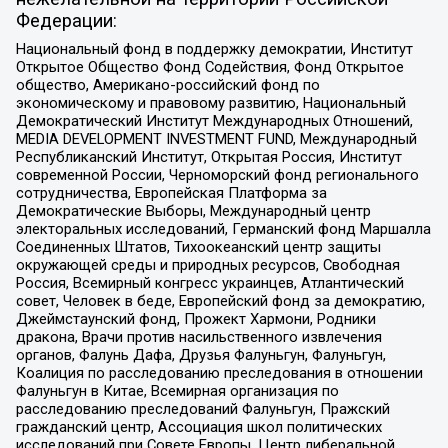
Федерации:
Национальный фонд в поддержку демократии, Институт
Открытое Общество Фонд Содействия, Фонд Открытое
общество, Американо-российский фонд по
экономическому и правовому развитию, Национальный
Демократический Институт Международных Отношений,
MEDIA DEVELOPMENT INVESTMENT FUND, Международный
Республиканский Институт, Открытая Россия, Институт
современной России, Черноморский фонд регионального
сотрудничества, Европейская Платформа за
Демократические Выборы, Международный центр
электоральных исследований, Германский фонд Маршалла
Соединенных Штатов, Тихоокеанский центр защиты
окружающей среды и природных ресурсов, Свободная
Россия, Всемирный конгресс украинцев, Атлантический
совет, Человек в беде, Европейский фонд за демократию,
Джеймстаунский фонд, Прожект Хармони, Родники
дракона, Врачи против насильственного извлечения
органов, Фалунь Дафа, Друзья Фалуньгун, Фалуньгун,
Коалиция по расследованию преследования в отношении
Фалуньгун в Китае, Всемирная организация по
расследованию преследований Фалуньгун, Пражский
гражданский центр, Ассоциация школ политических
исследований при Совете Европы, Центр либеральной