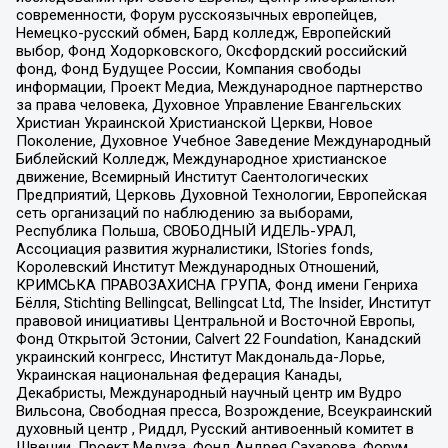
современности, Форум русскоязычных европейцев,
Немецко-русский обмен, Бард колледж, Европейский
выбор, Фонд Ходорковского, Оксфордский российский
фонд, Фонд Будущее России, Компания свободы
информации, Проект Медиа, Международное партнерство
за права человека, Духовное Управление Евангельских
Христиан Украинской Христианской Церкви, Новое
Поколение, Духовное Учебное Заведение Международный
Библейский Колледж, Международное христианское
движение, Всемирный Институт Саентологических
Предприятий, Церковь Духовной Технологии, Европейская
сеть организаций по наблюдению за выборами,
Республика Польша, СВОБОДНЫЙ ИДЕЛЬ-УРАЛ,
Ассоциация развития журналистики, IStories fonds,
Королевский Институт Международных Отношений,
КРИМСЬКА ПРАВОЗАХИСНА ГРУПА, Фонд имени Генриха
Бёлля, Stichting Bellingcat, Bellingcat Ltd, The Insider, Институт
правовой инициативы Центральной и Восточной Европы,
Фонд Открытой Эстонии, Calvert 22 Foundation, Канадский
украинский конгресс, Институт Макдональда-Лорье,
Украинская национальная федерация Канады,
Декабристы, Международный научный центр им Вудро
Вильсона, Свободная пресса, Возрождение, Всеукраинский
духовный центр , Риддл, Русский антивоенный комитет в
Швеции, Проект Медуза, Фонд Андрея Сахарова, Форум