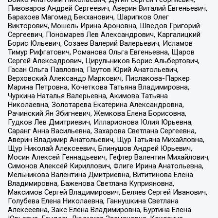
Пивоваров Андрей Сергеевич, Аверин Виталий Евгеньевич,
Барахоев Магомед Бекханович, Шарипков Олег
Викторович, Мошель Ирина Ароновна, Шведов Григорий
Сергеевич, Пономарев Лев Александрович, Каргалицкий
Борис Юльевич, Созаев Валерий Валерьевич, Исламов
Тимур Рифгатович, Романова Ольга Евгеньевна, Щаров
Сергей Алексадрович, Цирульников Борис Альбертович,
Гасан Ольга Павловна, Паутов Юрий Анатольевич,
Верховский Александр Маркович, Пислакова-Паркер
Марина Петровна, Кочеткова Татьяна Владимировна,
Чуркина Наталья Валерьевна, Акимова Татьяна
Николаевна, Золотарева Екатерина Александровна,
Рачинский Ян Збигневич, Жемкова Елена Борисовна,
Гудков Лев Дмитриевич, Илларионова Юлия Юрьевна,
Саранг Анна Васильевна, Захарова Светлана Сергеевна,
Аверин Владимир Анатольевич, Щур Татьяна Михайловна,
Щур Николай Алексеевич, Блинушов Андрей Юрьевич,
Мосин Алексей Геннадьевич, Гефтер Валентин Михайлович,
Симонов Алексей Кириллович, Флиге Ирина Анатольевна,
Мельникова Валентина Дмитриевна, Вититинова Елена
Владимировна, Баженова Светлана Куприяновна,
Максимов Сергей Владимирович, Беляев Сергей Иванович,
Голубева Елена Николаевна, Ганнушкина Светлана
Алексеевна, Закс Елена Владимировна, Буртина Елена