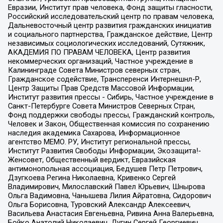
Евразии, Институт прав человека, Фонд защиты гласности,
Российский исследовательский центр по правам человека,
Дальневосточный центр развития гражданских инициатив
и социального партнерства, Гражданское действие, Центр
независимых социологических исследований, Сутяжник,
АКАДЕМИЯ ПО ПРАВАМ ЧЕЛОВЕКА, Центр развития
некоммерческих организаций, Частное учреждение в
Калининграде Совета Министров северных стран,
Гражданское содействие, Трансперенси Интернешнл-Р,
Центр Защиты Прав Средств Массовой Информации,
Институт развития прессы - Сибирь, Частное учреждение в
Санкт-Петербурге Совета Министров Северных Стран,
Фонд поддержки свободы прессы, Гражданский контроль,
Человек и Закон, Общественная комиссия по сохранению
наследия академика Сахарова, Информационное
агентство МЕМО. РУ, Институт региональной прессы,
Институт Развития Свободы Информации, Экозащита!-
Женсовет, Общественный вердикт, Евразийская
антимонопольная ассоциация, Бедушев Петр Петрович,
Дзугкоева Регина Николаевна, Кривенко Сергей
Владимирович, Милославский Павел Юрьевич, Шнырова
Ольга Вадимовна, Чанышева Лилия Айратовна, Сидорович
Ольга Борисовна, Туровский Александр Алексеевич,
Васильева Анастасия Евгеньевна, Ривина Анна Валерьевна,
Бойко Анатолий Николаевич, Дугин Сергей Георгиевич,