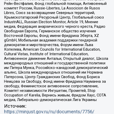
Рейн-Вестфалия, Фонд глобальной помощи, Антивоенный
комитет России, Russie-Libertes, La Asocicion de Rusos
Libres, Союз за возвращение Северных территорий,
Крымскотатарский Ресурсный Центр, Глобальный союз
IndustriALL, Russian Election Monitor, Article 19, Мнение
медиа, Федерация анархического черного креста, Радио
Свободная Европа, Германское общество изучения
Восточной Европы, Фонд имени Фридриха Эберта, XZ
gGmbH, Мобильная академия поддержки гендерной
демократии и миротворчества, Форум имени Льва
Копелева, American Councils for International Education,
Cultural Vistas, Institute of International Education,
Антивоенное движение Антальи, Открытый диалог, Школа
международных отношений и государственной политики
им Питера Мунка, Российско-канадский демократический
альянс, Школа международных отношений им Нормана
Патерсона, Центр Гражданских Свобод, Фонд Бориса
Немцова за Свободу, Фонд имени Фридриха Науманна за
свободу, Феминистское антивоенное сопротивление,
Комитет независимости Ингушетии, Прометей, Stop
Occupation of Karelia, Вернись живым, Фридом Хаус, СОТА
медиа, Либерально-демократическая Лига Украины
Источник:
https://minjust.gov.ru/ru/documents/7756/