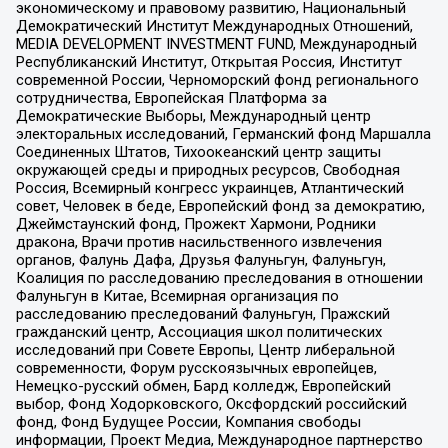
экономическому и правовому развитию, Национальный
Демократический Институт Международных Отношений,
MEDIA DEVELOPMENT INVESTMENT FUND, Международный
Республиканский Институт, Открытая Россия, Институт
современной России, Черноморский фонд регионального
сотрудничества, Европейская Платформа за
Демократические Выборы, Международный центр
электоральных исследований, Германский фонд Маршалла
Соединенных Штатов, Тихоокеанский центр защиты
окружающей среды и природных ресурсов, Свободная
Россия, Всемирный конгресс украинцев, Атлантический
совет, Человек в беде, Европейский фонд за демократию,
Джеймстаунский фонд, Прожект Хармони, Родники
дракона, Врачи против насильственного извлечения
органов, Фалунь Дафа, Друзья Фалуньгун, Фалуньгун,
Коалиция по расследованию преследования в отношении
Фалуньгун в Китае, Всемирная организация по
расследованию преследований Фалуньгун, Пражский
гражданский центр, Ассоциация школ политических
исследований при Совете Европы, Центр либеральной
современности, Форум русскоязычных европейцев,
Немецко-русский обмен, Бард колледж, Европейский
выбор, Фонд Ходорковского, Оксфордский российский
фонд, Фонд Будущее России, Компания свободы
информации, Проект Медиа, Международное партнерство