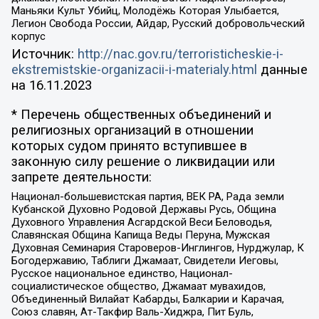
Маньяки Культ Убийц, Молодёжь Которая Улыбается,
Легион Свобода России, Айдар, Русский добровольческий
корпус
Источник:
http://nac.gov.ru/terroristicheskie-i-
ekstremistskie-organizacii-i-materialy.html
данные
на
16.11.2023
* Перечень общественных объединений и
религиозных организаций в отношении
которых судом принято вступившее в
законную силу решение о ликвидации или
запрете деятельности:
Национал-большевистская партия, ВЕК РА, Рада земли
Кубанской Духовно Родовой Державы Русь, Община
Духовного Управления Асгардской Веси Беловодья,
Славянская Община Капища Веды Перуна, Мужская
Духовная Семинария Староверов-Инглингов, Нурджулар, К
Богодержавию, Таблиги Джамаат, Свидетели Иеговы,
Русское национальное единство, Национал-
социалистическое общество, Джамаат мувахидов,
Объединенный Вилайат Кабарды, Балкарии и Карачая,
Союз славян, Ат-Такфир Валь-Хиджра, Пит Буль,