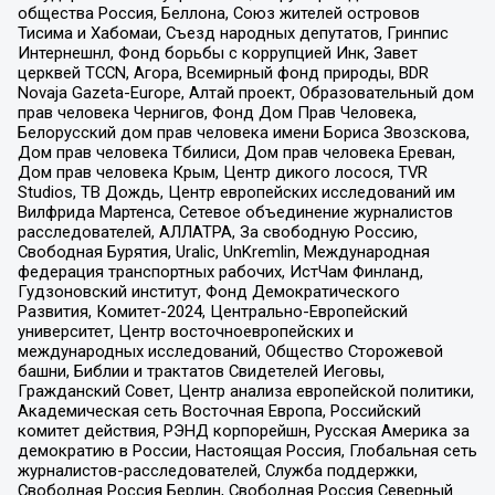
общества Россия, Беллона, Союз жителей островов
Тисима и Хабомаи, Съезд народных депутатов, Гринпис
Интернешнл, Фонд борьбы с коррупцией Инк, Завет
церквей TCCN, Агора, Всемирный фонд природы, BDR
Novaja Gazeta-Europe, Алтай проект, Образовательный дом
прав человека Чернигов, Фонд Дом Прав Человека,
Белорусский дом прав человека имени Бориса Звозскова,
Дом прав человека Тбилиси, Дом прав человека Ереван,
Дом прав человека Крым, Центр дикого лосося, TVR
Studios, ТВ Дождь, Центр европейских исследований им
Вилфрида Мартенса, Сетевое объединение журналистов
расследователей, АЛЛАТРА, За свободную Россию,
Свободная Бурятия, Uralic, UnKremlin, Международная
федерация транспортных рабочих, ИстЧам Финланд,
Гудзоновский институт, Фонд Демократического
Развития, Комитет-2024, Центрально-Европейский
университет, Центр восточноевропейских и
международных исследований, Общество Сторожевой
башни, Библии и трактатов Свидетелей Иеговы,
Гражданский Совет, Центр анализа европейской политики,
Академическая сеть Восточная Европа, Российский
комитет действия, РЭНД корпорейшн, Русская Америка за
демократию в России, Настоящая Россия, Глобальная сеть
журналистов-расследователей, Служба поддержки,
Свободная Россия Берлин, Свободная Россия Северный