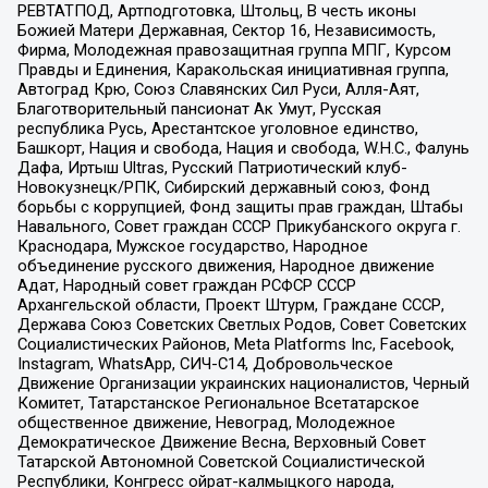
РЕВТАТПОД, Артподготовка, Штольц, В честь иконы
Божией Матери Державная, Сектор 16, Независимость,
Фирма, Молодежная правозащитная группа МПГ, Курсом
Правды и Единения, Каракольская инициативная группа,
Автоград Крю, Союз Славянских Сил Руси, Алля-Аят,
Благотворительный пансионат Ак Умут, Русская
республика Русь, Арестантское уголовное единство,
Башкорт, Нация и свобода, Нация и свобода, W.H.С., Фалунь
Дафа, Иртыш Ultras, Русский Патриотический клуб-
Новокузнецк/РПК, Сибирский державный союз, Фонд
борьбы с коррупцией, Фонд защиты прав граждан, Штабы
Навального, Совет граждан СССР Прикубанского округа г.
Краснодара, Мужское государство, Народное
объединение русского движения, Народное движение
Адат, Народный совет граждан РСФСР СССР
Архангельской области, Проект Штурм, Граждане СССР,
Держава Союз Советских Светлых Родов, Совет Советских
Социалистических Районов, Meta Platforms Inc, Facebook,
Instagram, WhatsApp, СИЧ-С14, Добровольческое
Движение Организации украинских националистов, Черный
Комитет, Татарстанское Региональное Всетатарское
общественное движение, Невоград, Молодежное
Демократическое Движение Весна, Верховный Совет
Татарской Автономной Советской Социалистической
Республики, Конгресс ойрат-калмыцкого народа,