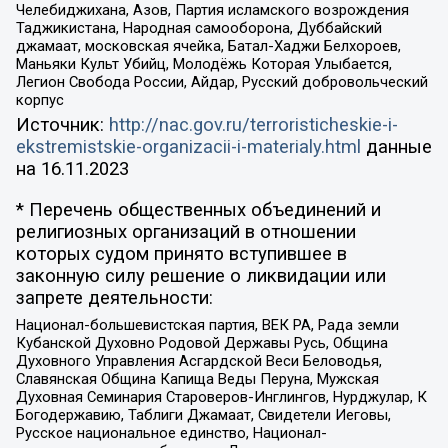
Челебиджихана, Азов, Партия исламского возрождения
Таджикистана, Народная самооборона, Дуббайский
джамаат, московская ячейка, Батал-Хаджи Белхороев,
Маньяки Культ Убийц, Молодёжь Которая Улыбается,
Легион Свобода России, Айдар, Русский добровольческий
корпус
Источник:
http://nac.gov.ru/terroristicheskie-i-
ekstremistskie-organizacii-i-materialy.html
данные
на
16.11.2023
* Перечень общественных объединений и
религиозных организаций в отношении
которых судом принято вступившее в
законную силу решение о ликвидации или
запрете деятельности:
Национал-большевистская партия, ВЕК РА, Рада земли
Кубанской Духовно Родовой Державы Русь, Община
Духовного Управления Асгардской Веси Беловодья,
Славянская Община Капища Веды Перуна, Мужская
Духовная Семинария Староверов-Инглингов, Нурджулар, К
Богодержавию, Таблиги Джамаат, Свидетели Иеговы,
Русское национальное единство, Национал-