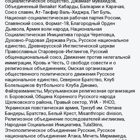
социалистическое общество, Джамаат мувахидов,
Объединенный Вилайат Кабарды, Балкарии и Карачая,
Союз славян, Ат-Такфир Валь-Хиджра, Пит Буль,
Национал-социалистическая рабочая партия России,
Славянский союз, Формат-18, Благородный Орден
Дьявола, Армия воли народа, Национальная
Социалистическая Инициатива города Череповца,
Духовно-Родовая Держава Русь, Русское национальное
единство, Древнерусской Инглистической церкви
Православных Староверов-Инглингов, Русский
общенациональный союз, Движение против нелегальной
иммиграции, Кровь и Честь, О свободе совести и о
религиозных объединениях, Омская организация
общественного политического движения Русское
национальное единство, Северное Братство, Клуб
Болельщиков Футбольного Клуба Динамо,
Файзрахманисты, Мусульманская религиозная организация
п. Боровский, Община Коренного Русского народа
Щелковского района, Правый сектор, УНА - УНСО,
Украинская повстанческая армия, Тризуб им. Степана
Бандеры, Братство, Белый Крест, Misanthropic division,
Религиозное объединение последователей инглиизма,
Народная Социальная Инициатива, TulaSkins,
Этнополитическое объединение Русские, Русское
национальное объединение Атака, Мечеть Мирмамеда,