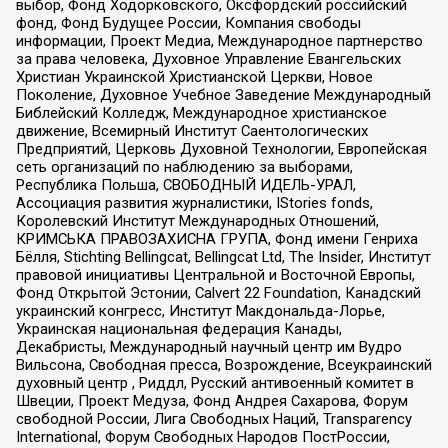
выбор, Фонд Ходорковского, Оксфордский российский
фонд, Фонд Будущее России, Компания свободы
информации, Проект Медиа, Международное партнерство
за права человека, Духовное Управление Евангельских
Христиан Украинской Христианской Церкви, Новое
Поколение, Духовное Учебное Заведение Международный
Библейский Колледж, Международное христианское
движение, Всемирный Институт Саентологических
Предприятий, Церковь Духовной Технологии, Европейская
сеть организаций по наблюдению за выборами,
Республика Польша, СВОБОДНЫЙ ИДЕЛЬ-УРАЛ,
Ассоциация развития журналистики, IStories fonds,
Королевский Институт Международных Отношений,
КРИМСЬКА ПРАВОЗАХИСНА ГРУПА, Фонд имени Генриха
Бёлля, Stichting Bellingcat, Bellingcat Ltd, The Insider, Институт
правовой инициативы Центральной и Восточной Европы,
Фонд Открытой Эстонии, Calvert 22 Foundation, Канадский
украинский конгресс, Институт Макдональда-Лорье,
Украинская национальная федерация Канады,
Декабристы, Международный научный центр им Вудро
Вильсона, Свободная пресса, Возрождение, Всеукраинский
духовный центр , Риддл, Русский антивоенный комитет в
Швеции, Проект Медуза, Фонд Андрея Сахарова, Форум
свободной России, Лига Свободных Наций, Transparеncy
International, Форум Свободных Народов ПостРоссии,