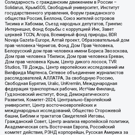
Солидарность с гражданским движением в России –
Solidarus, КрымSOS, Свободный университет, Институт
государственного управления, Форум гражданского
общества Россия, Беллона, Союз жителей островов
Тисима и Хабомаи, Съезд народных депутатов, Гринпис
Интернешнл, Фонд борьбы с коррупцией Инк, Завет
церквей TCCN, Агора, Всемирный фонд природы, BDR
Novaja Gazeta-Europe, Алтай проект, Образовательный дом
прав человека Чернигов, Фонд Дом Прав Человека,
Белорусский дом прав человека имени Бориса Звозскова,
Дом прав человека Тбилиси, Дом прав человека Ереван,
Дом прав человека Крым, Центр дикого лосося, TVR
Studios, ТВ Дождь, Центр европейских исследований им
Вилфрида Мартенса, Сетевое объединение журналистов
расследователей, АЛЛАТРА, За свободную Россию,
Свободная Бурятия, Uralic, UnKremlin, Международная
федерация транспортных рабочих, ИстЧам Финланд,
Гудзоновский институт, Фонд Демократического
Развития, Комитет-2024, Центрально-Европейский
университет, Центр восточноевропейских и
международных исследований, Общество Сторожевой
башни, Библии и трактатов Свидетелей Иеговы,
Гражданский Совет, Центр анализа европейской политики,
Академическая сеть Восточная Европа, Российский
комитет действия, РЭНД корпорейшн, Русская Америка за