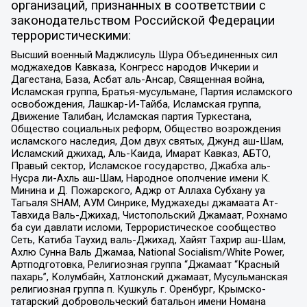
организаций, признанных в соответствии с
законодательством Российской Федерации
террористическими:
Высший военный Маджлисуль Шура Объединенных сил
моджахедов Кавказа, Конгресс народов Ичкерии и
Дагестана, База, Асбат аль-Ансар, Священная война,
Исламская группа, Братья-мусульмане, Партия исламского
освобождения, Лашкар-И-Тайба, Исламская группа,
Движение Талибан, Исламская партия Туркестана,
Общество социальных реформ, Общество возрождения
исламского наследия, Дом двух святых, Джунд аш-Шам,
Исламский джихад, Аль-Каида, Имарат Кавказ, АБТО,
Правый сектор, Исламское государство, Джабха аль-
Нусра ли-Ахль аш-Шам, Народное ополчение имени К.
Минина и Д. Пожарского, Аджр от Аллаха Субхану уа
Тагьаля SHAM, АУМ Синрике, Муджахеды джамаата Ат-
Тавхида Валь-Джихад, Чистопольский Джамаат, Рохнамо
ба суи давлати исломи, Террористическое сообщество
Сеть, Катиба Таухид валь-Джихад, Хайят Тахрир аш-Шам,
Ахлю Сунна Валь Джамаа, National Socialism/White Power,
Артподготовка, Религиозная группа “Джамаат “Красный
пахарь”, Колумбайн, Хатлонский джамаат, Мусульманская
религиозная группа п. Кушкуль г. Оренбург, Крымско-
татарский добровольческий батальон имени Номана