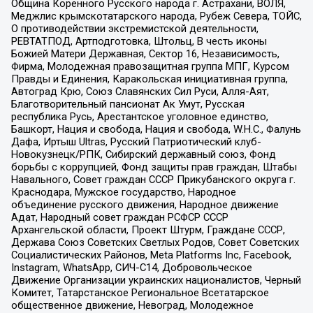
Община Коренного Русского народа г. Астрахани, ВОЛЯ,
Меджлис крымскотатарского народа, Рубеж Севера, ТОЙС,
О противодействии экстремистской деятельности,
РЕВТАТПОД, Артподготовка, Штольц, В честь иконы
Божией Матери Державная, Сектор 16, Независимость,
Фирма, Молодежная правозащитная группа МПГ, Курсом
Правды и Единения, Каракольская инициативная группа,
Автоград Крю, Союз Славянских Сил Руси, Алля-Аят,
Благотворительный пансионат Ак Умут, Русская
республика Русь, Арестантское уголовное единство,
Башкорт, Нация и свобода, Нация и свобода, W.H.С., Фалунь
Дафа, Иртыш Ultras, Русский Патриотический клуб-
Новокузнецк/РПК, Сибирский державный союз, Фонд
борьбы с коррупцией, Фонд защиты прав граждан, Штабы
Навального, Совет граждан СССР Прикубанского округа г.
Краснодара, Мужское государство, Народное
объединение русского движения, Народное движение
Адат, Народный совет граждан РСФСР СССР
Архангельской области, Проект Штурм, Граждане СССР,
Держава Союз Советских Светлых Родов, Совет Советских
Социалистических Районов, Meta Platforms Inc, Facebook,
Instagram, WhatsApp, СИЧ-С14, Добровольческое
Движение Организации украинских националистов, Черный
Комитет, Татарстанское Региональное Всетатарское
общественное движение, Невоград, Молодежное