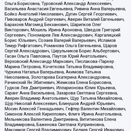
Ольга Борисовна, Туровский Александр Алексеевич,
Васильева Анастасия Евгеньевна, Ривина Анна Валерьевна,
Бойко Анатолий Николаевич, Дугин Сергей Георгиевич,
Пивоваров Андрей Сергеевич, Аверин Виталий Евгеньевич,
Барахоев Магомед Бекханович, Шарипков Олег
Викторович, Мошель Ирина Ароновна, Шведов Григорий
Сергеевич, Пономарев Лев Александрович, Каргалицкий
Борис Юльевич, Созаев Валерий Валерьевич, Исламов
Тимур Рифгатович, Романова Ольга Евгеньевна, Щаров
Сергей Алексадрович, Цирульников Борис Альбертович,
Гасан Ольга Павловна, Паутов Юрий Анатольевич,
Верховский Александр Маркович, Пислакова-Паркер
Марина Петровна, Кочеткова Татьяна Владимировна,
Чуркина Наталья Валерьевна, Акимова Татьяна
Николаевна, Золотарева Екатерина Александровна,
Рачинский Ян Збигневич, Жемкова Елена Борисовна,
Гудков Лев Дмитриевич, Илларионова Юлия Юрьевна,
Саранг Анна Васильевна, Захарова Светлана Сергеевна,
Аверин Владимир Анатольевич, Щур Татьяна Михайловна,
Щур Николай Алексеевич, Блинушов Андрей Юрьевич,
Мосин Алексей Геннадьевич, Гефтер Валентин Михайлович,
Симонов Алексей Кириллович, Флиге Ирина Анатольевна,
Мельникова Валентина Дмитриевна, Вититинова Елена
Владимировна, Баженова Светлана Куприяновна,
Максимов Сергей Владимирович, Беляев Сергей Иванович,