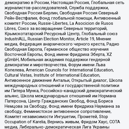
демократию в России, Настоящая Россия, Глобальная сеть
журналистов-расследователей, Служба поддержки,
Свободная Россия Берлин, Свободная Россия Северный
Рейн-Вестфалия, Фонд глобальной помощи, Антивоенный
комитет России, Russie-Libertes, La Asocicion de Rusos
Libres, Союз за возвращение Северных территорий,
Крымскотатарский Ресурсный Центр, Глобальный союз
IndustriALL, Russian Election Monitor, Article 19, Мнение
медиа, Федерация анархического черного креста, Радио
Свободная Европа, Германское общество изучения
Восточной Европы, Фонд имени Фридриха Эберта, XZ
gGmbH, Мобильная академия поддержки гендерной
демократии и миротворчества, Форум имени Льва
Копелева, American Councils for International Education,
Cultural Vistas, Institute of International Education,
Антивоенное движение Антальи, Открытый диалог, Школа
международных отношений и государственной политики
им Питера Мунка, Российско-канадский демократический
альянс, Школа международных отношений им Нормана
Патерсона, Центр Гражданских Свобод, Фонд Бориса
Немцова за Свободу, Фонд имени Фридриха Науманна за
свободу, Феминистское антивоенное сопротивление,
Комитет независимости Ингушетии, Прометей, Stop
Occupation of Karelia, Вернись живым, Фридом Хаус, СОТА
медиа, Либерально-демократическая Лига Украины