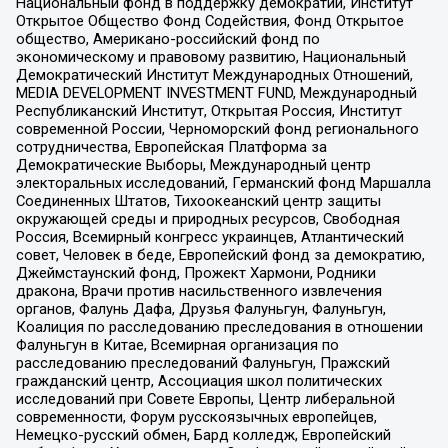
Национальный фонд в поддержку демократии, Институт
Открытое Общество Фонд Содействия, Фонд Открытое
общество, Американо-российский фонд по
экономическому и правовому развитию, Национальный
Демократический Институт Международных Отношений,
MEDIA DEVELOPMENT INVESTMENT FUND, Международный
Республиканский Институт, Открытая Россия, Институт
современной России, Черноморский фонд регионального
сотрудничества, Европейская Платформа за
Демократические Выборы, Международный центр
электоральных исследований, Германский фонд Маршалла
Соединенных Штатов, Тихоокеанский центр защиты
окружающей среды и природных ресурсов, Свободная
Россия, Всемирный конгресс украинцев, Атлантический
совет, Человек в беде, Европейский фонд за демократию,
Джеймстаунский фонд, Прожект Хармони, Родники
дракона, Врачи против насильственного извлечения
органов, Фалунь Дафа, Друзья Фалуньгун, Фалуньгун,
Коалиция по расследованию преследования в отношении
Фалуньгун в Китае, Всемирная организация по
расследованию преследований Фалуньгун, Пражский
гражданский центр, Ассоциация школ политических
исследований при Совете Европы, Центр либеральной
современности, Форум русскоязычных европейцев,
Немецко-русский обмен, Бард колледж, Европейский