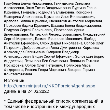
Голубева Елена Николаевна, Ганнушкина Светлана
Алексеевна, Закс Елена Владимировна, Буртина Елена
Юрьевна, Гендель Людмила Залмановна, Кокорина
Екатерина Алексеевна, Шуманов Илья Вячеславович,
Арапова Галина Юрьевна, Свечников Анатолий Мариевич,
Прохоров Вадим Юрьевич, Шахова Елена Владимировна,
Подузов Сергей Васильевич, Протасова Ирина
Вячеславовна, Литинский Леонид Борисович, Лукашевский
Сергей Маркович, Бахмин Вячеслав Иванович, Шабад
Анатолий Ефимович, Сухих Дарья Николаевна, Орлов Олег
Петрович, Добровольская Анна Дмитриевна, Королева
Александра Евгеньевна, Смирнов Владимир
Александрович, Вицин Сергей Ефимович, Золотухин Борис
Андреевич, Левинсон Лев Семенович, Локшина Татьяна
Иосифовна, Орлов Олег Петрович, Полякова Мара
Федоровна, Резник Генри Маркович, Захаров Герман
Константинович
Источник:
http://unro.minjust.ru/NKOForeignAgent.aspx
данные на
24.03.2022
* Единый федеральный список организаций, в
том числе иностранных и международных