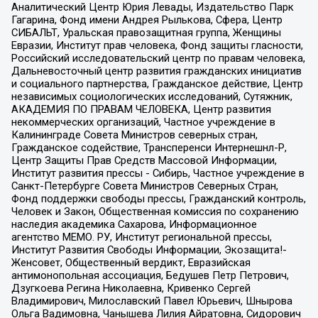
Аналитический Центр Юрия Левады, Издательство Парк
Гагарина, Фонд имени Андрея Рылькова, Сфера, Центр
СИБАЛЬТ, Уральская правозащитная группа, Женщины
Евразии, Институт прав человека, Фонд защиты гласности,
Российский исследовательский центр по правам человека,
Дальневосточный центр развития гражданских инициатив
и социального партнерства, Гражданское действие, Центр
независимых социологических исследований, Сутяжник,
АКАДЕМИЯ ПО ПРАВАМ ЧЕЛОВЕКА, Центр развития
некоммерческих организаций, Частное учреждение в
Калининграде Совета Министров северных стран,
Гражданское содействие, Трансперенси Интернешнл-Р,
Центр Защиты Прав Средств Массовой Информации,
Институт развития прессы - Сибирь, Частное учреждение в
Санкт-Петербурге Совета Министров Северных Стран,
Фонд поддержки свободы прессы, Гражданский контроль,
Человек и Закон, Общественная комиссия по сохранению
наследия академика Сахарова, Информационное
агентство МЕМО. РУ, Институт региональной прессы,
Институт Развития Свободы Информации, Экозащита!-
Женсовет, Общественный вердикт, Евразийская
антимонопольная ассоциация, Бедушев Петр Петрович,
Дзугкоева Регина Николаевна, Кривенко Сергей
Владимирович, Милославский Павел Юрьевич, Шнырова
Ольга Вадимовна, Чанышева Лилия Айратовна, Сидорович