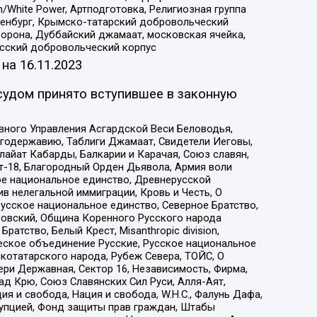
/White Power, Артподготовка, Религиозная группа
Оренбург, Крымско-татарский добровольческий
орона, Дуббайский джамаат, московская ячейка,
усский добровольческий корпус
 на
16.11.2023
судом принято вступившее в законную
вного Управления Асгардской Веси Беловодья,
годержавию, Таблиги Джамаат, Свидетели Иеговы,
айат Кабарды, Балкарии и Карачая, Союз славян,
т-18, Благородный Орден Дьявола, Армия воли
ое национальное единство, Древнерусской
 нелегальной иммиграции, Кровь и Честь, О
усское национальное единство, Северное Братство,
ровский, Община Коренного Русского народа
атство, Белый Крест, Misanthropic division,
еское объединение Русские, Русское национальное
котатарского народа, Рубеж Севера, ТОЙС, О
ри Державная, Сектор 16, Независимость, Фирма,
д Крю, Союз Славянских Сил Руси, Алля-Аят,
я и свобода, Нация и свобода, W.H.С., Фалунь Дафа,
рупцией, Фонд защиты прав граждан, Штабы