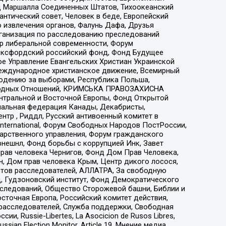
 Маршалла Соединенных Штатов, Тихоокеанский
нтический совет, Человек в беде, Европейский
 извлечения органов, Фалунь Дафа, Друзья
рганизация по расследованию преследований
тр либеральной современности, Форум
 Оксфордский российский фонд, Фонд Будущее
е Управление Евангельских Христиан Украинской
еждународное христианское движение, Всемирный
людению за выборами, Республика Польша,
народных Отношений, КРИМСЬКА ПРАВОЗАХИСНА
ы Центральной и Восточной Европы, Фонд Открытой
иональная федерация Канады, Декабристы,
тр , Риддл, Русский антивоенный комитет в
nternational, Форум Свободных Народов ПостРоссии,
дарственного управления, Форум гражданского
рнешнл, Фонд борьбы с коррупцией Инк, Завет
прав человека Чернигов, Фонд Дом Прав Человека,
н, Дом прав человека Крым, Центр дикого лосося,
стов расследователей, АЛЛАТРА, За свободную
д, Гудзоновский институт, Фонд Демократического
сследований, Общество Сторожевой башни, Библии и
сточная Европа, Российский комитет действия,
-расследователей, Служба поддержки, Свободная
 Russie-Libertes, La Asocicion de Rusos Libres,
an Election Monitor, Article 19, Мнение медиа,