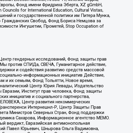
Европы, Фонд имени Фридриха Эберта, XZ gGmbH,
ls for International Education, Cultural Vistas,
ошений и государственной политики им Питера Мунка,
 Гражданских Свобод, Фонд Бориса Немцова за
имости Ингушетии, Прометей, Stop Occupation of
 Центр гендерных исследований, Фонд защиты прав
 Мы против СПИДа, СВЕЧА, Гуманитарное действие,
ддержки и содействия развитию средств массовой
р социально-информационных инициатив Действие,
 и их семьям, Фонд Тольятти, Новое время,
, Аналитический Центр Юрия Левады, Издательство
 Евразии, Институт прав человека, Фонд защиты
ких инициатив и социального партнерства,
ЕЛОВЕКА, Центр развития некоммерческих
 Трансперенси Интернешнл-Р, Центр Защиты Прав
овета Министров Северных Стран, Фонд поддержки
адемика Сахарова, Информационное агентство МЕМО.
ый вердикт, Евразийская антимонопольная
кий Павел Юрьевич, Шнырова Ольга Вадимовна,