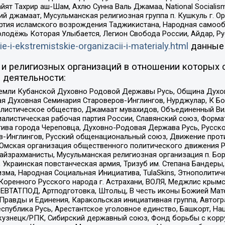
ят Тахрир аш-Шам, Ахлю Сунна Валь Джамаа, National Socialism
ий джамаат, Мусульманская религиозная группа п. Кушкуль г. 
ртия исламского возрождения Таджикистана, Народная самооб
олодёжь Которая Улыбается, Легион Свобода России, Айдар, Р
ie-i-ekstremistskie-organizacii-i-materialy.html
данные
и религиозных организаций в отношении которых 
 деятельности:
земли Кубанской Духовно Родовой Державы Русь, Община Духо
 Духовная Семинария Староверов-Инглингов, Нурджулар, К Бо
листическое общество, Джамаат мувахидов, Объединенный Вил
иалистическая рабочая партия России, Славянский союз, Форма
ива города Череповца, Духовно-Родовая Держава Русь, Русск
-Инглингов, Русский общенациональный союз, Движение против
 Омская организация общественного политического движения Р
йзрахманисты, Мусульманская религиозная организация п. Бо
краинская повстанческая армия, Тризуб им. Степана Бандеры, Бр
зма, Народная Социальная Инициатива, TulaSkins, Этнополитич
оренного Русского народа г. Астрахани, ВОЛЯ, Меджлис крымс
РЕВТАТПОД, Артподготовка, Штольц, В честь иконы Божией Мате
равды и Единения, Каракольская инициативная группа, Автогра
спублика Русь, Арестантское уголовное единство, Башкорт, Наци
окузнецк/РПК, Сибирский державный союз, Фонд борьбы с кор