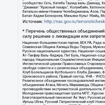
сообщество Сеть, Катиба Таухид валь-Джихад, Хай
“Джамаат “Красный пахарь”, Колумбайн, Хатлонск
батальон имени Номана Челебиджихана, Азов, Па
Батал-Хаджи Белхороев, Маньяки Культ Убийц, М
Источник:
http://nac.gov.ru/terroristichesk
* Перечень общественных объединений 
силу решение о ликвидации или запрете
Национал-большевистская партия, ВЕК РА, Рада 
Славянская Община Капища Веды Перуна, Мужская
Русское национальное единство, Национал-социа
Ат-Такфир Валь-Хиджра, Пит Буль, Национал-соц
народа, Национальная Социалистическая Инициат
Инглистической церкви Православных Староверов
свободе совести и о религиозных объединениях,
Клуб Болельщиков Футбольного Клуба Динамо, Фа
Щелковского района, Правый сектор, УНА - УНСО, У
Религиозное объединение последователей инглии
объединение Атака, Мечеть Мирмамеда, Община К
противодействии экстремистской деятельности, 
Молодежная правозащитная группа МПГ, Курсом П
Благотворительный пансионат Ак Умут, Русская ре
Иртыш Ultras, Русский Патриотический клуб-Нов