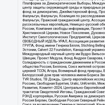
Платформа за Демократические Выборы, Междуна
центр защиты окружающей среды и природных ресу
фонд за демократию, Джеймстаунский фонд, Прож
Фалуньгун, Фалуньгун, Коалиция по расследован
Фалуньгун, Пражский гражданский центр, Ассоци
русскоязычных европейцев, Немецко-русский об
России, Компания свободы информации, Проект М
Христианской Церкви, Новое Поколение, Духовн
Институт Саентологических Предприятий, Церков
СВОБОДНЫЙ ИДЕЛЬ-УРАЛ, Ассоциация развития ж
ГРУПА, Фонд имени Генриха Бёлля, Stichting Bellin
Эстонии, Calvert 22 Foundation, Канадский укра
Международный научный центр им Вудро Вильсона
Швеции, Проект Медуза, Фонд Андрея Сахарова, Ф
Солидарность с гражданским движением в России 
общества Россия, Беллона, Союз жителей острово
церквей TCCN, Агора, Всемирный фонд природы, B
Белорусский дом прав человека имени Бориса Зво
TVR Studios, ТВ Дождь, Центр европейских иссл
Россию, Свободная Бурятия, Uralic, UnKremlin, 
Развития, Комитет-2024, Центрально-Европейски
трактатов Свидетелей Иеговы, Гражданский Совет
РЭНД корпорейшн, Русская Америка за демократи
Россия Берлин, Свободная Россия Северный Рейн-В
Союз за возвращение Северных территорий, Крымско