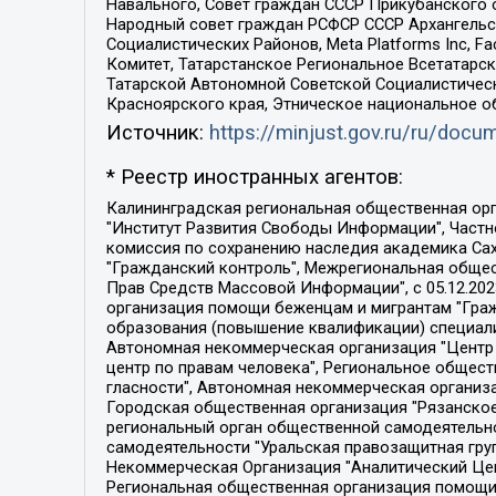
Навального, Совет граждан СССР Прикубанского 
Народный совет граждан РСФСР СССР Архангельск
Социалистических Районов, Meta Platforms Inc, 
Комитет, Татарстанское Региональное Всетатар
Татарской Автономной Советской Социалистическ
Красноярского края, Этническое национальное о
Источник:
https://minjust.gov.ru/ru/doc
* Реестр иностранных агентов:
Калининградская региональная общественная организация "Экозащита!-Женсовет", Фонд содействия защите прав и свобод граждан "Общественный вердикт", Фонд "Институт Развития Свободы Информации", Частное учреждение "Информационное агентство МЕМО. РУ", Региональная общественная организация "Общественная комиссия по сохранению наследия академика Сахарова", Фонд поддержки свободы прессы, Санкт-Петербургская общественная правозащитная организация "Гражданский контроль", Межрегиональная общественная организация "Информационно-просветительский центр "Мемориал", Региональный Фонд "Центр Защиты Прав Средств Массовой Информации", с 05.12.2023 Фонд "Центр Защиты Прав Средств массовой информации", Региональная общественная благотворительная организация помощи беженцам и мигрантам "Гражданское содействие", Негосударственное образовательное учреждение дополнительного профессионального образования (повышение квалификации) специалистов "АКАДЕМИЯ ПО ПРАВАМ ЧЕЛОВЕКА", Свердловская региональная общественная организация "Сутяжник", Автономная некоммерческая организация "Центр независимых социологических исследований", Союз общественных объединений "Российский исследовательский центр по правам человека", Региональное общественное учреждение научно-информационный центр "МЕМОРИАЛ", Некоммерческая организация "Фонд защиты гласности", Автономная некоммерческая организация "Институт прав человека", Городская общественная организация "Екатеринбургское общество "МЕМОРИАЛ", Городская общественная организация "Рязанское историко-просветительское и правозащитное общество "Мемориал" (Рязанский Мемориал), Челябинский региональный орган общественной самодеятельности – женское общественное объединение "Женщины Евразии", Челябинский региональный орган общественной самодеятельности "Уральская правозащитная группа", Фонд содействия защите здоровья и социальной справедливости имени Андрея Рылькова, Автономная Некоммерческая Организация "Аналитический Центр Юрия Левады", Автономная некоммерческая организация социальной поддержки населения "Проект Апрель", Региональная общественная организация помощи женщинам и детям, находящимся в кризисной ситуации "Информационно-методический центр "Анна", Фонд содействия развитию массовых коммуникаций и правовому просвещению "Так-так-Так", Фонд содействия устойчивому развитию "Серебряная тайга", Свердловский региональный общественный фонд социальных проектов "Новое время", "Idel.Реалии", Кавказ.Реалии, Крым.Реалии, Телеканал Настоящее Время, Татаро-башкирская служба Радио Свобода (Azatliq Radiosi), Радио Свободная Европа/Радио Свобода (PCE/PC), "Сибирь.Реалии", "Фактограф", Благотворительный фонд помощи осужденным и их семьям, Автономная некоммерческая организация "Институт глобализации и социальных движений", Фонд "В защиту прав заключенных", Частное учреждение "Центр поддержки и содействия развитию средств массовой информации", Пензенский региональный общественный благотворительный фонд "Гражданский союз", "Север.Реалии", Некоммерческая организация Фонд "Правовая инициатива", 