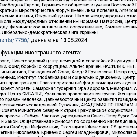
 Свободная Европа, Германское общество изучения Восточной 
и и миротворчества, Форум имени Льва Копелева, American Counci
ое движение Антальи, Открытый диалог, Школа международных отн
Школа международных отношений им Нормана Патерсона, Центр
ду, Феминистское антивоенное сопротивление, Комитет независ
а, Либерально-демократическая Лига Украины
uments/7756/
данные на
13.05.2024
функции иностранного агента:
раво, Нижегородский центр немецкой и европейской культуры,
тики, Фонд борьбы с коррупцией, Альянс врачей, НАСИЛИЮ.НЕТ,
я инициатива, Гражданский Союз, Хасдей Ерушалаим, Центр по
юченных, Институт глобализации и социальных движений, Цент
ты прав граждан, Благотворительный фонд помощи осужденным
а, Проект Апрель, Самарская губерния, Эра здоровья, Мемориал
ера, Центр СИБАЛЬТ, Уральская правозащитная группа, Женщины
по правам человека, Дальневосточный центр развития гражданс
ологических исследований, Сутяжник, АКАДЕМИЯ ПО ПРАВАМ Ч
е Совета Министров северных стран, Гражданское содействие,
я прессы - Сибирь, Частное учреждение в Санкт-Петербурге С
 и Закон, Общественная комиссия по сохранению наследия ак
звития Свободы Информации, Экозащита!-Женсовет, Общественн
Регина Николаевна, Кривенко Сергей Владимирович, Милославс