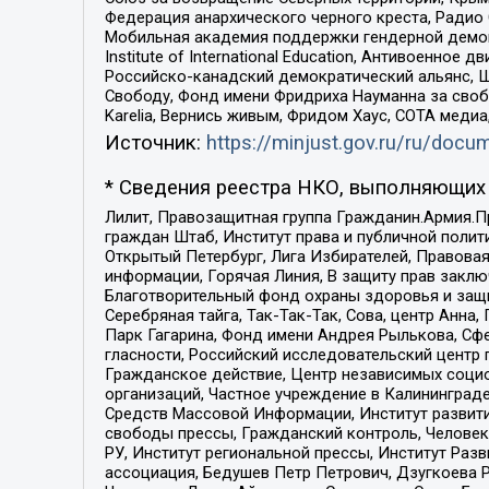
Федерация анархического черного креста, Радио
Мобильная академия поддержки гендерной демократи
Institute of International Education, Антивоенн
Российско-канадский демократический альянс, 
Свободу, Фонд имени Фридриха Науманна за свобо
Karelia, Вернись живым, Фридом Хаус, СОТА меди
Источник:
https://minjust.gov.ru/ru/doc
* Сведения реестра НКО, выполняющих 
Лилит, Правозащитная группа Гражданин.Армия.П
граждан Штаб, Институт права и публичной поли
Открытый Петербург, Лига Избирателей, Правова
информации, Горячая Линия, В защиту прав закл
Благотворительный фонд охраны здоровья и защи
Серебряная тайга, Так-Так-Так, Сова, центр Анн
Парк Гагарина, Фонд имени Андрея Рылькова, Сф
гласности, Российский исследовательский центр 
Гражданское действие, Центр независимых соци
организаций, Частное учреждение в Калининград
Средств Массовой Информации, Институт развити
свободы прессы, Гражданский контроль, Человек
РУ, Институт региональной прессы, Институт Ра
ассоциация, Бедушев Петр Петрович, Дзугкоева 