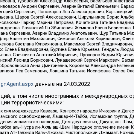
совна, Туровский Александр Алексеевич, Васильева Анастасия
Пивоваров Андрей Сергеевич, Аверин Виталий Евгеньевич, Бара
горий Сергеевич, Пономарев Лев Александрович, Каргалицкий 
ньевна, Щаров Сергей Алексадрович, Цирульников Борис Альбер
ислакова-Паркер Марина Петровна, Кочеткова Татьяна Владими
сандровна, Рачинский Ян Збигневич, Жемкова Елена Борисовна,
лана Сергеевна, Аверин Владимир Анатольевич, Щур Татьяна М
фтер Валентин Михайлович, Симонов Алексей Кириллович, Флиг
женова Светлана Куприяновна, Максимов Сергей Владимирович, 
кс Елена Владимировна, Буртина Елена Юрьевна, Гендель Людм
евна, Свечников Анатолий Мариевич, Прохоров Вадим Юрьевич
инский Леонид Борисович, Лукашевский Сергей Маркович, Бахм
Добровольская Анна Дмитриевна, Королева Александра Евгенье
евинсон Лев Семенович, Локшина Татьяна Иосифовна, Орлов Ол
ignAgent.aspx
данные на
24.03.2022
ций, в том числе иностранных и международных ор
ции террористическими:
ил моджахедов Кавказа, Конгресс народов Ичкерии и Дагеста
ламского освобождения, Лашкар-И-Тайба, Исламская группа, Дв
ения исламского наследия, Дом двух святых, Джунд аш-Шам, 
жабха аль-Нусра ли-Ахль аш-Шам, Народное ополчение имени К.
ата Ат-Тавхида Валь-Джихад, Чистопольский Джамаат, Рохнам