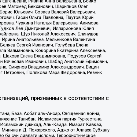
 Евгеньевна, Ривина Анна Валерьевна, Бойко
хоев Магомед Бекханович, Шарипков Олег
Борис Юльевич, Созаев Валерий Валерьевич,
тович, Гасан Ольга Павловна, Паутов Юрий
ровна, Чуркина Наталья Валерьевна, Акимова
 Гудков Лев Дмитриевич, Илларионова Юлия
ихайловна, Щур Николай Алексеевич, Блинушов
е Ирина Анатольевна, Мельникова Валентина
Беляев Сергей Иванович, Голубева Елена
ила Залмановна, Кокорина Екатерина Алексеевна,
, Шахова Елена Владимировна, Подузов Сергей
ин Вячеслав Иванович, Шабад Анатолий Ефимович,
вна, Смирнов Владимир Александрович, Вицин
ег Петрович, Полякова Мара Федоровна, Резник
ганизаций, признанных в соответствии с
на, База, Асбат аль-Ансар, Священная война,
ижение Талибан, Исламская партия Туркестана,
Исламский джихад, Аль-Каида, Имарат Кавказ,
 Минина и Д. Пожарского, Аджр от Аллаха Субхану
о ба суи давлати исломи, Террористическое