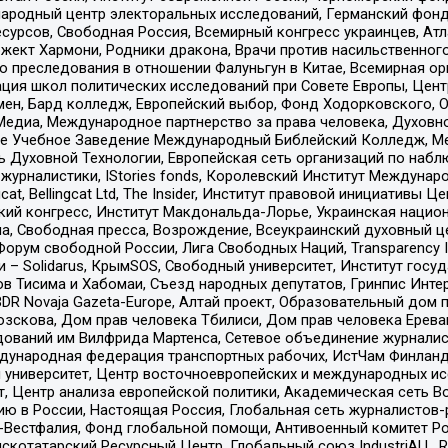
родный центр электоральных исследований, Германский фонд
рсов, Свободная Россия, Всемирный конгресс украинцев, Атла
ект Хармони, Родники дракона, Врачи против насильственного
ию преследования в отношении Фалуньгун в Китае, Всемирная о
ация школ политических исследований при Совете Европы, Цен
мен, Бард колледж, Европейский выбор, Фонд Ходорковского,
едиа, Международное партнерство за права человека, Духовно
ое Учебное Заведение Международный Библейский Колледж, М
ь Духовной Технологии, Европейская сеть организаций по наб
урналистики, IStories fonds, Королевский Институт Между
gcat, Bellingcat Ltd, The Insider, Институт правовой инициатив
инский конгресс, Институт Макдональда-Лорье, Украинская нац
, Свободная пресса, Возрождение, Всеукраинский духовный цен
орум свободной России, Лига Свободных Наций, Transparеncy I
– Solidarus, КрымSOS, Свободный университет, Институт госу
в Тисима и Хабомаи, Съезд народных депутатов, Гринпис Инте
DR Novaja Gazeta-Europe, Алтай проект, Образовательный дом 
зскова, Дом прав человека Тбилиси, Дом прав человека Ерева
едований им Вилфрида Мартенса, Сетевое объединение журнали
Международная федерация транспортных рабочих, ИстЧам Финлан
й университет, Центр восточноевропейских и международных и
, Центр анализа европейской политики, Академическая сеть Во
ю в России, Настоящая Россия, Глобальная сеть журналистов
естфалия, Фонд глобальной помощи, Антивоенный комитет России,
татарский Ресурсный Центр, Глобальный союз IndustriALL, Russi