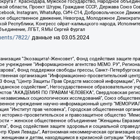
округа г. Краснодара, Мужское государство, Народное объедин
ой области, Проект Штурм, Граждане СССР, Держава Союз Сов
Facebook, Instagram, WhatsApp, СИЧ-С14, Добровольческое Движ
ское общественное движение, Невоград, Молодежное Демократ
ой Республики, Конгресс ойрат-калмыцкого народа, Исполнит
бъединение, ЛГБТ, Я.МЫ Сергей Фургал
uments/7822/
данные на
03.05.2024
Общество с ограниченной ответственностью "Радио Свободная Европа/Радио Свобода", Чешское информационное агентство "MEDIUM-ORIENT", Красноярская региональная общественная организация "Мы против СПИДа", Камалягин Денис Николаевич, Маркелов Сергей Евгеньевич, Пономарев Лев Александрович, Савицкая Людмила Алексеевна, Автономная некоммерческая организация "Центр по работе с проблемой насилия "НАСИЛИЮ.НЕТ", Межрегиональный профессиональный союз работников здравоохранения "Альянс врачей", Юридическое лицо, зарегистрированное в Латвийской Республике, SIA "Medusa Project" (регистрационный номер 40103797863, дата регистрации 10.06.2014), Некоммерческая организация "Фонд по борьбе с коррупцией", Автономная некоммерческая организация "Институт права и публичной политики", Баданин Роман Сергеевич, Гликин Максим Александрович, Железнова Мария Михайловна, Лукьянова Юлия Сергеевна, Маетная Елизавета Витальевна, Маняхин Петр Борисович, Чуракова Ольга Владимировна, Ярош Юлия Петровна, Юридическое лицо "The Insider SIA", зарегистрированное в Риге, Латвийская Республика (дата регистрации 26.06.2015), являющееся администратором доменного имени интернет-издания "The Insider SIA", https://theins.ru, Постернак Алексей Евгеньевич, Рубин Михаил Аркадьевич, Анин Роман Александрович, Юридическое лицо Istories fonds, зарегистрированное в Латвийской Республике (регистрационный номер 50008295751, дата регистрации 24.02.2020), Великовский Дмитрий Александрович, Долинина Ирина Николаевна, Мароховская Алеся Алексеевна, Шлейнов Роман Юрьевич, Шмагун Олеся Валентиновна, Общество с ограниченной ответственностью "Альтаир 2021", Общество с ограниченной ответственностью "Вега 2021", Общество с ограниченной ответственностью "Главный редактор 2021", Общество с ограниченной ответственностью "Ромашки монолит", Важенков Артем Валерьевич, Ивановская областная общественная организация "Центр гендерных исследований", Гурман Юрий Альбертович, Медиапроект "ОВД-Инфо", Егоров Владимир Владимирович, Жилинский Владимир Александрович, Общество с ограниченной ответственностью "ЗП", Иванова София Юрьевна, Карезина Инна Павловна, Кильтау Екатерина Викторовна, Петров Алексей Викторович, Пискунов Сергей Евгеньевич, Смирнов Сергей Сергеевич, Тихонов Михаил Сергеевич, Общество с ограниченной ответственностью "ЖУРНАЛИСТ-ИНОСТРАННЫЙ АГЕНТ", Арапова Галина Юрьевна, Вольтская Татьяна Анатольевна, Американская компания "Mason G.E.S. Anonymous Foundation" (США), являющаяся владельцем интернет-издания https://mnews.world/, Компания "Stichting Bellingcat", зарегистрированная в Нидерландах (дата регистрации 11.07.2018), Захаров Андрей Вячеславович, Клепиковская Екатерина Дмитриевна, Общество с ограниченной ответственностью "МЕМО", Перл Роман Александрович, Симонов Евгений Алексеевич, Соловьева Елена Анатольевна, Сотников Даниил Владимирович, Сурначева Елизавета Дмитриевна, Автономная некоммерческая организация по защите прав человека и информированию населения "Якутия – Наше Мнение", Общество с ограниченной ответственностью "Москоу диджитал медиа", с 26.01.2023 Общество с ограниченной ответственностью "Чайка Белые сады", Ветошкина Валерия Валерьевна, Заговора Максим Александрович, Межрегиональное общественное движение "Российская ЛГБТ - сеть", Оленичев Максим Владимирович, Павлов Иван Юрьевич, Скворцова Елена Сергеевна, Общество с ограниченной ответственностью "Как бы инагент", Кочетков Игорь Викторович, Общество с ограниченной ответственностью "Честные выборы", Еланчик Олег Александрович, Общество с ограниченной ответственностью "Нобелевский призыв", Гималова Регина Эмилевна, Григорьев Андрей Валерьевич, Григорьева Алина Александровна, Ассоциация по содействию защите прав призывников, альтернативнослужащих и военнослужащих "Правозащитная группа "Гражданин.Армия.Право", Хисамова Регина Фаритовна, Автономная некоммерческая организация по реализа