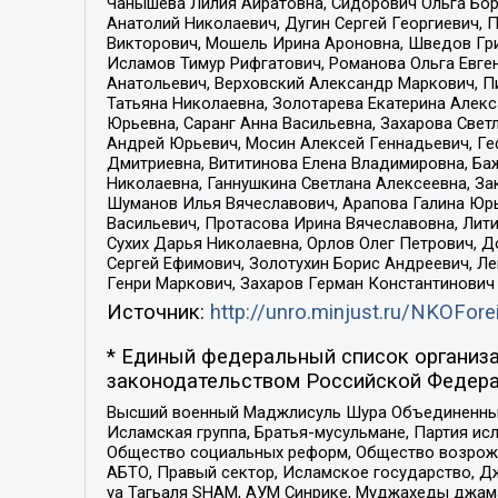
Чанышева Лилия Айратовна, Сидорович Ольга Бори
Анатолий Николаевич, Дугин Сергей Георгиевич, 
Викторович, Мошель Ирина Ароновна, Шведов Гри
Исламов Тимур Рифгатович, Романова Ольга Евге
Анатольевич, Верховский Александр Маркович, П
Татьяна Николаевна, Золотарева Екатерина Алек
Юрьевна, Саранг Анна Васильевна, Захарова Свет
Андрей Юрьевич, Мосин Алексей Геннадьевич, Ге
Дмитриевна, Вититинова Елена Владимировна, Ба
Николаевна, Ганнушкина Светлана Алексеевна, За
Шуманов Илья Вячеславович, Арапова Галина Юрь
Васильевич, Протасова Ирина Вячеславовна, Лит
Сухих Дарья Николаевна, Орлов Олег Петрович, 
Сергей Ефимович, Золотухин Борис Андреевич, Л
Генри Маркович, Захаров Герман Константинович
Источник:
http://unro.minjust.ru/NKOFore
* Единый федеральный список организа
законодательством Российской Федера
Высший военный Маджлисуль Шура Объединенных с
Исламская группа, Братья-мусульмане, Партия ис
Общество социальных реформ, Общество возрожд
АБТО, Правый сектор, Исламское государство, Д
уа Тагьаля SHAM, АУМ Синрике, Муджахеды джама