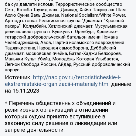
ба суи давлати исломи, Террористическое сообщество
Сеть, Катиба Таухид валь-Джихад, Хайят Тахрир аш-Шам,
Ахлю Сунна Валь Джамаа, National Socialism/White Power,
Артподготовка, Религиозная группа “Джамаат “Красный
пахарь”, Колумбайн, Хатлонский джамаат, Мусульманская
религиозная группа п. Кушкуль г. Оренбург, Крымско-
татарский добровольческий батальон имени Номана
Челебиджихана, Азов, Партия исламского возрождения
Таджикистана, Народная самооборона, Дуббайский
джамаат, московская ячейка, Батал-Хаджи Белхороев,
Маньяки Культ Убийц, Молодёжь Которая Улыбается,
Легион Свобода России, Айдар, Русский добровольческий
корпус
Источник:
http://nac.gov.ru/terroristicheskie-i-
ekstremistskie-organizacii-i-materialy.html
данные
на
16.11.2023
* Перечень общественных объединений и
религиозных организаций в отношении
которых судом принято вступившее в
законную силу решение о ликвидации или
запрете деятельности: