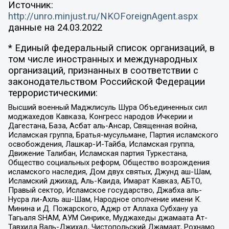
Источник:
http://unro.minjust.ru/NKOForeignAgent.aspx
данные на
24.03.2022
* Единый федеральный список организаций, в
том числе иностранных и международных
организаций, признанных в соответствии с
законодательством Российской Федерации
террористическими:
Высший военный Маджлисуль Шура Объединенных сил
моджахедов Кавказа, Конгресс народов Ичкерии и
Дагестана, База, Асбат аль-Ансар, Священная война,
Исламская группа, Братья-мусульмане, Партия исламского
освобождения, Лашкар-И-Тайба, Исламская группа,
Движение Талибан, Исламская партия Туркестана,
Общество социальных реформ, Общество возрождения
исламского наследия, Дом двух святых, Джунд аш-Шам,
Исламский джихад, Аль-Каида, Имарат Кавказ, АБТО,
Правый сектор, Исламское государство, Джабха аль-
Нусра ли-Ахль аш-Шам, Народное ополчение имени К.
Минина и Д. Пожарского, Аджр от Аллаха Субхану уа
Тагьаля SHAM, АУМ Синрике, Муджахеды джамаата Ат-
Тавхида Валь-Джихад, Чистопольский Джамаат, Рохнамо