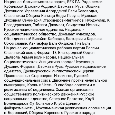
Национал-большевистская партия, ВЕК РА, Рада земли
Кубанской Духовно Родовой Державы Русь, Община
Духовного Управления Асгардской Веси Беловодья,
Славянская Община Капища Веды Перуна, Мужская
Духовная Семинария Староверов-Инглингов, Нурджулар, К
Богодержавию, Таблиги Джамаат, Свидетели Иеговы,
Русское национальное единство, Национал-
социалистическое общество, Джамаат мувахидов,
Объединенный Вилайат Кабарды, Балкарии и Карачая,
Союз славян, Ат-Такфир Валь-Хиджра, Пит Буль,
Национал-социалистическая рабочая партия России,
Славянский союз, Формат-18, Благородный Орден
Дьявола, Армия воли народа, Национальная
Социалистическая Инициатива города Череповца,
Духовно-Родовая Держава Русь, Русское национальное
единство, Древнерусской Инглистической церкви
Православных Староверов-Инглингов, Русский
общенациональный союз, Движение против нелегальной
иммиграции, Кровь и Честь, О свободе совести и о
религиозных объединениях, Омская организация
общественного политического движения Русское
национальное единство, Северное Братство, Клуб
Болельщиков Футбольного Клуба Динамо,
Файзрахманисты, Мусульманская религиозная организация
п. Боровский, Община Коренного Русского народа