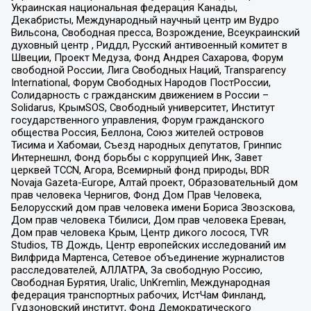
Украинская национальная федерация Канады,
Декабристы, Международный научный центр им Вудро
Вильсона, Свободная пресса, Возрождение, Всеукраинский
духовный центр , Риддл, Русский антивоенный комитет в
Швеции, Проект Медуза, Фонд Андрея Сахарова, Форум
свободной России, Лига Свободных Наций, Transparеncy
International, Форум Свободных Народов ПостРоссии,
Солидарность с гражданским движением в России –
Solidarus, КрымSOS, Свободный университет, Институт
государственного управления, Форум гражданского
общества Россия, Беллона, Союз жителей островов
Тисима и Хабомаи, Съезд народных депутатов, Гринпис
Интернешнл, Фонд борьбы с коррупцией Инк, Завет
церквей TCCN, Агора, Всемирный фонд природы, BDR
Novaja Gazeta-Europe, Алтай проект, Образовательный дом
прав человека Чернигов, Фонд Дом Прав Человека,
Белорусский дом прав человека имени Бориса Звозскова,
Дом прав человека Тбилиси, Дом прав человека Ереван,
Дом прав человека Крым, Центр дикого лосося, TVR
Studios, ТВ Дождь, Центр европейских исследований им
Вилфрида Мартенса, Сетевое объединение журналистов
расследователей, АЛЛАТРА, За свободную Россию,
Свободная Бурятия, Uralic, UnKremlin, Международная
федерация транспортных рабочих, ИстЧам Финланд,
Гудзоновский институт, Фонд Демократического