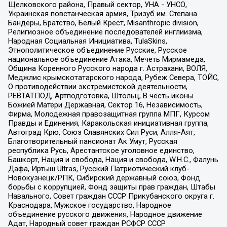
Щелковского района, Правый сектор, УНА - УНСО,
Украинская повстанческая армия, Тризуб им. Степана
Бандеры, Братство, Белый Крест, Misanthropic division,
Религиозное объединение последователей инглиизма,
Народная Социальная Инициатива, TulaSkins,
Этнополитическое объединение Русские, Русское
национальное объединение Атака, Мечеть Мирмамеда,
Община Коренного Русского народа г. Астрахани, ВОЛЯ,
Меджлис крымскотатарского народа, Рубеж Севера, ТОЙС,
О противодействии экстремистской деятельности,
РЕВТАТПОД, Артподготовка, Штольц, В честь иконы
Божией Матери Державная, Сектор 16, Независимость,
Фирма, Молодежная правозащитная группа МПГ, Курсом
Правды и Единения, Каракольская инициативная группа,
Автоград Крю, Союз Славянских Сил Руси, Алля-Аят,
Благотворительный пансионат Ак Умут, Русская
республика Русь, Арестантское уголовное единство,
Башкорт, Нация и свобода, Нация и свобода, W.H.С., Фалунь
Дафа, Иртыш Ultras, Русский Патриотический клуб-
Новокузнецк/РПК, Сибирский державный союз, Фонд
борьбы с коррупцией, Фонд защиты прав граждан, Штабы
Навального, Совет граждан СССР Прикубанского округа г.
Краснодара, Мужское государство, Народное
объединение русского движения, Народное движение
Адат, Народный совет граждан РСФСР СССР