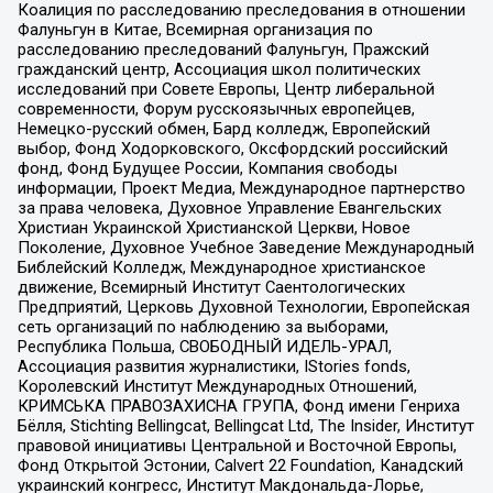
Коалиция по расследованию преследования в отношении
Фалуньгун в Китае, Всемирная организация по
расследованию преследований Фалуньгун, Пражский
гражданский центр, Ассоциация школ политических
исследований при Совете Европы, Центр либеральной
современности, Форум русскоязычных европейцев,
Немецко-русский обмен, Бард колледж, Европейский
выбор, Фонд Ходорковского, Оксфордский российский
фонд, Фонд Будущее России, Компания свободы
информации, Проект Медиа, Международное партнерство
за права человека, Духовное Управление Евангельских
Христиан Украинской Христианской Церкви, Новое
Поколение, Духовное Учебное Заведение Международный
Библейский Колледж, Международное христианское
движение, Всемирный Институт Саентологических
Предприятий, Церковь Духовной Технологии, Европейская
сеть организаций по наблюдению за выборами,
Республика Польша, СВОБОДНЫЙ ИДЕЛЬ-УРАЛ,
Ассоциация развития журналистики, IStories fonds,
Королевский Институт Международных Отношений,
КРИМСЬКА ПРАВОЗАХИСНА ГРУПА, Фонд имени Генриха
Бёлля, Stichting Bellingcat, Bellingcat Ltd, The Insider, Институт
правовой инициативы Центральной и Восточной Европы,
Фонд Открытой Эстонии, Calvert 22 Foundation, Канадский
украинский конгресс, Институт Макдональда-Лорье,