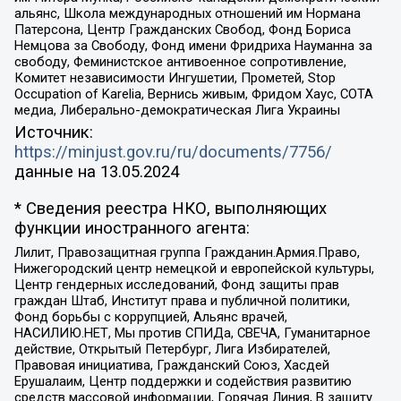
альянс, Школа международных отношений им Нормана
Патерсона, Центр Гражданских Свобод, Фонд Бориса
Немцова за Свободу, Фонд имени Фридриха Науманна за
свободу, Феминистское антивоенное сопротивление,
Комитет независимости Ингушетии, Прометей, Stop
Occupation of Karelia, Вернись живым, Фридом Хаус, СОТА
медиа, Либерально-демократическая Лига Украины
Источник:
https://minjust.gov.ru/ru/documents/7756/
данные на
13.05.2024
* Сведения реестра НКО, выполняющих
функции иностранного агента:
Лилит, Правозащитная группа Гражданин.Армия.Право,
Нижегородский центр немецкой и европейской культуры,
Центр гендерных исследований, Фонд защиты прав
граждан Штаб, Институт права и публичной политики,
Фонд борьбы с коррупцией, Альянс врачей,
НАСИЛИЮ.НЕТ, Мы против СПИДа, СВЕЧА, Гуманитарное
действие, Открытый Петербург, Лига Избирателей,
Правовая инициатива, Гражданский Союз, Хасдей
Ерушалаим, Центр поддержки и содействия развитию
средств массовой информации, Горячая Линия, В защиту