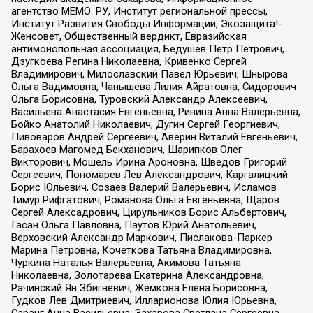
агентство МЕМО. РУ, Институт региональной прессы,
Институт Развития Свободы Информации, Экозащита!-
Женсовет, Общественный вердикт, Евразийская
антимонопольная ассоциация, Бедушев Петр Петрович,
Дзугкоева Регина Николаевна, Кривенко Сергей
Владимирович, Милославский Павел Юрьевич, Шнырова
Ольга Вадимовна, Чанышева Лилия Айратовна, Сидорович
Ольга Борисовна, Туровский Александр Алексеевич,
Васильева Анастасия Евгеньевна, Ривина Анна Валерьевна,
Бойко Анатолий Николаевич, Дугин Сергей Георгиевич,
Пивоваров Андрей Сергеевич, Аверин Виталий Евгеньевич,
Барахоев Магомед Бекханович, Шарипков Олег
Викторович, Мошель Ирина Ароновна, Шведов Григорий
Сергеевич, Пономарев Лев Александрович, Каргалицкий
Борис Юльевич, Созаев Валерий Валерьевич, Исламов
Тимур Рифгатович, Романова Ольга Евгеньевна, Щаров
Сергей Алексадрович, Цирульников Борис Альбертович,
Гасан Ольга Павловна, Паутов Юрий Анатольевич,
Верховский Александр Маркович, Пислакова-Паркер
Марина Петровна, Кочеткова Татьяна Владимировна,
Чуркина Наталья Валерьевна, Акимова Татьяна
Николаевна, Золотарева Екатерина Александровна,
Рачинский Ян Збигневич, Жемкова Елена Борисовна,
Гудков Лев Дмитриевич, Илларионова Юлия Юрьевна,