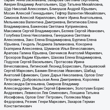
Саранг Анна Васильевна, Захарова Светлана Сергеевна,
Аверин Владимир Анатольевич, Щур Татьяна Михайловна,
Щур Николай Алексеевич, Блинушов Андрей Юрьевич,
Мосин Алексей Геннадьевич, Гефтер Валентин Михайлович,
Симонов Алексей Кириллович, Флиге Ирина Анатольевна,
Мельникова Валентина Дмитриевна, Вититинова Елена
Владимировна, Баженова Светлана Куприяновна,
Максимов Сергей Владимирович, Беляев Сергей Иванович,
Голубева Елена Николаевна, Ганнушкина Светлана
Алексеевна, Закс Елена Владимировна, Буртина Елена
Юрьевна, Гендель Людмила Залмановна, Кокорина
Екатерина Алексеевна, Шуманов Илья Вячеславович,
Арапова Галина Юрьевна, Свечников Анатолий Мариевич,
Прохоров Вадим Юрьевич, Шахова Елена Владимировна,
Подузов Сергей Васильевич, Протасова Ирина
Вячеславовна, Литинский Леонид Борисович, Лукашевский
Сергей Маркович, Бахмин Вячеслав Иванович, Шабад
Анатолий Ефимович, Сухих Дарья Николаевна, Орлов Олег
Петрович, Добровольская Анна Дмитриевна, Королева
Александра Евгеньевна, Смирнов Владимир
Александрович, Вицин Сергей Ефимович, Золотухин Борис
Андреевич, Левинсон Лев Семенович, Локшина Татьяна
Иосифовна, Орлов Олег Петрович, Полякова Мара
Федоровна, Резник Генри Маркович, Захаров Герман
Константинович