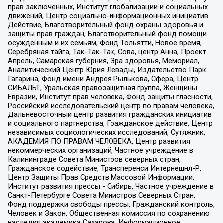
прав заключенных, Институт глобализации и социальных
движений, Центр социально-информационных инициатив
Действие, Благотворительный фонд охраны здоровья и
защиты прав граждан, Благотворительный фонд помощи
осужденным и их семьям, Фонд Тольятти, Новое время,
Серебряная тайга, Так-Так-Так, Сова, центр Анна, Проект
Апрель, Самарская губерния, Эра здоровья, Мемориал,
Аналитический Центр Юрия Левады, Издательство Парк
Гагарина, Фонд имени Андрея Рылькова, Сфера, Центр
СИБАЛЬТ, Уральская правозащитная группа, Женщины
Евразии, Институт прав человека, Фонд защиты гласности,
Российский исследовательский центр по правам человека,
Дальневосточный центр развития гражданских инициатив
и социального партнерства, Гражданское действие, Центр
независимых социологических исследований, Сутяжник,
АКАДЕМИЯ ПО ПРАВАМ ЧЕЛОВЕКА, Центр развития
некоммерческих организаций, Частное учреждение в
Калининграде Совета Министров северных стран,
Гражданское содействие, Трансперенси Интернешнл-Р,
Центр Защиты Прав Средств Массовой Информации,
Институт развития прессы - Сибирь, Частное учреждение в
Санкт-Петербурге Совета Министров Северных Стран,
Фонд поддержки свободы прессы, Гражданский контроль,
Человек и Закон, Общественная комиссия по сохранению
наследия академика Сахарова, Информационное