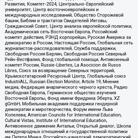
Развития, Комитет-2024, Центрально-Европейский
университет, Центр восточноевропейских и
международных исследований, Общество Сторожевой
башни, Библии и трактатов Свидетелей Иеговы,
Гражданский Совет, Центр анализа европейской политики,
Академическая сеть Восточная Европа, Российский
комитет действия, РЭНД корпорейшн, Русская Америка за
демократию в России, Настоящая Россия, Глобальная сеть
журналистов-расследователей, Служба поддержки,
Свободная Россия Берлин, Свободная Россия Северный
Рейн-Вестфалия, Фонд глобальной помощи, Антивоенный
комитет России, Russie-Libertes, La Asocicion de Rusos
Libres, Союз за возвращение Северных территорий,
Крымскотатарский Ресурсный Центр, Глобальный союз
IndustriALL, Russian Election Monitor, Article 19, Мнение
медиа, Федерация анархического черного креста, Радио
Свободная Европа, Германское общество изучения
Восточной Европы, Фонд имени Фридриха Эберта, XZ
gGmbH, Мобильная академия поддержки гендерной
демократии и миротворчества, Форум имени Льва
Копелева, American Councils for International Education,
Cultural Vistas, Institute of International Education,
Антивоенное движение Антальи, Открытый диалог, Школа
международных отношений и государственной политики
им Питера Мунка, Российско-канадский демократический