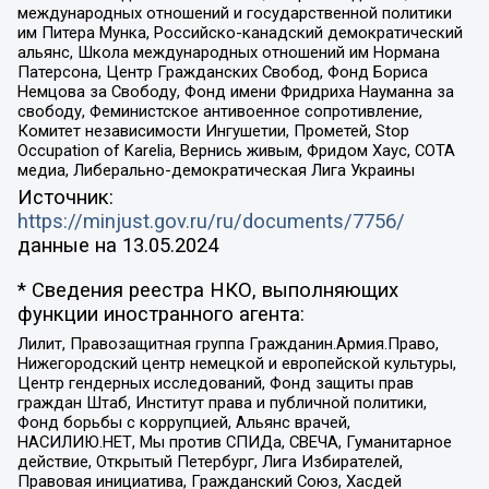
международных отношений и государственной политики
им Питера Мунка, Российско-канадский демократический
альянс, Школа международных отношений им Нормана
Патерсона, Центр Гражданских Свобод, Фонд Бориса
Немцова за Свободу, Фонд имени Фридриха Науманна за
свободу, Феминистское антивоенное сопротивление,
Комитет независимости Ингушетии, Прометей, Stop
Occupation of Karelia, Вернись живым, Фридом Хаус, СОТА
медиа, Либерально-демократическая Лига Украины
Источник:
https://minjust.gov.ru/ru/documents/7756/
данные на
13.05.2024
* Сведения реестра НКО, выполняющих
функции иностранного агента:
Лилит, Правозащитная группа Гражданин.Армия.Право,
Нижегородский центр немецкой и европейской культуры,
Центр гендерных исследований, Фонд защиты прав
граждан Штаб, Институт права и публичной политики,
Фонд борьбы с коррупцией, Альянс врачей,
НАСИЛИЮ.НЕТ, Мы против СПИДа, СВЕЧА, Гуманитарное
действие, Открытый Петербург, Лига Избирателей,
Правовая инициатива, Гражданский Союз, Хасдей