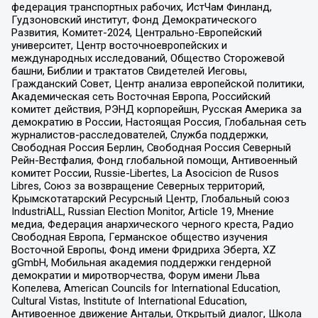
федерация транспортных рабочих, ИстЧам Финланд,
Гудзоновский институт, Фонд Демократического
Развития, Комитет-2024, Центрально-Европейский
университет, Центр восточноевропейских и
международных исследований, Общество Сторожевой
башни, Библии и трактатов Свидетелей Иеговы,
Гражданский Совет, Центр анализа европейской политики,
Академическая сеть Восточная Европа, Российский
комитет действия, РЭНД корпорейшн, Русская Америка за
демократию в России, Настоящая Россия, Глобальная сеть
журналистов-расследователей, Служба поддержки,
Свободная Россия Берлин, Свободная Россия Северный
Рейн-Вестфалия, Фонд глобальной помощи, Антивоенный
комитет России, Russie-Libertes, La Asocicion de Rusos
Libres, Союз за возвращение Северных территорий,
Крымскотатарский Ресурсный Центр, Глобальный союз
IndustriALL, Russian Election Monitor, Article 19, Мнение
медиа, Федерация анархического черного креста, Радио
Свободная Европа, Германское общество изучения
Восточной Европы, Фонд имени Фридриха Эберта, XZ
gGmbH, Мобильная академия поддержки гендерной
демократии и миротворчества, Форум имени Льва
Копелева, American Councils for International Education,
Cultural Vistas, Institute of International Education,
Антивоенное движение Антальи, Открытый диалог, Школа