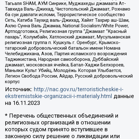
Тагьаля SHAM, АУМ Синрике, Муджахеды джамаата Ат-
Тавхида Валь-Джихад, Чистопольский Джамаат, Рохнамо
ба суи давлати исломи, Террористическое сообщество
Сеть, Катиба Таухид валь-Джихад, Хайят Тахрир аш-Шам,
Ахлю Сунна Валь Джамаа, National Socialism/White Power,
Артподготовка, Религиозная группа “Джамаат “Красный
пахарь”, Колумбайн, Хатлонский джамаат, Мусульманская
религиозная группа п. Кушкуль г. Оренбург, Крымско-
татарский добровольческий батальон имени Номана
Челебиджихана, Азов, Партия исламского возрождения
Таджикистана, Народная самооборона, Дуббайский
джамаат, московская ячейка, Батал-Хаджи Белхороев,
Маньяки Культ Убийц, Молодёжь Которая Улыбается,
Легион Свобода России, Айдар, Русский добровольческий
корпус
Источник:
http://nac.gov.ru/terroristicheskie-i-
ekstremistskie-organizacii-i-materialy.html
данные
на
16.11.2023
* Перечень общественных объединений и
религиозных организаций в отношении
которых судом принято вступившее в
законную силу решение о ликвидации или