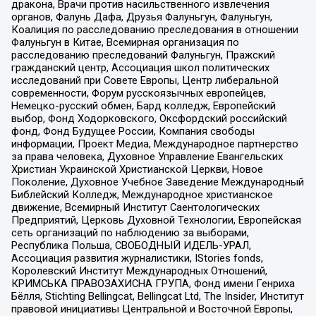
дракона, Врачи против насильственного извлечения
органов, Фалунь Дафа, Друзья Фалуньгун, Фалуньгун,
Коалиция по расследованию преследования в отношении
Фалуньгун в Китае, Всемирная организация по
расследованию преследований Фалуньгун, Пражский
гражданский центр, Ассоциация школ политических
исследований при Совете Европы, Центр либеральной
современности, Форум русскоязычных европейцев,
Немецко-русский обмен, Бард колледж, Европейский
выбор, Фонд Ходорковского, Оксфордский российский
фонд, Фонд Будущее России, Компания свободы
информации, Проект Медиа, Международное партнерство
за права человека, Духовное Управление Евангельских
Христиан Украинской Христианской Церкви, Новое
Поколение, Духовное Учебное Заведение Международный
Библейский Колледж, Международное христианское
движение, Всемирный Институт Саентологических
Предприятий, Церковь Духовной Технологии, Европейская
сеть организаций по наблюдению за выборами,
Республика Польша, СВОБОДНЫЙ ИДЕЛЬ-УРАЛ,
Ассоциация развития журналистики, IStories fonds,
Королевский Институт Международных Отношений,
КРИМСЬКА ПРАВОЗАХИСНА ГРУПА, Фонд имени Генриха
Бёлля, Stichting Bellingcat, Bellingcat Ltd, The Insider, Институт
правовой инициативы Центральной и Восточной Европы,