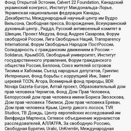
Фонд Открытой Эстонии, Calvert 22 Foundation, Канадский
украинский конгресс, Институт Макдональда-Лорье,
Украинская национальная федерация Канады,
Декабристы, Международный научный центр им Вудро
Вильсона, Свободная пресса, Возрождение, Всеукраинский
духовный центр , Риддл, Русский антивоенный комитет в
Швеции, Проект Медуза, Фонд Андрея Сахарова, Форум
свободной России, Лига Свободных Наций, Transparеncy
International, Форум Свободных Народов ПостРоссии,
Солидарность с гражданским движением в России –
Solidarus, КрымSOS, Свободный университет, Институт
государственного управления, Форум гражданского
общества Россия, Беллона, Союз жителей островов
Тисима и Хабомаи, Съезд народных депутатов, Гринпис
Интернешнл, Фонд борьбы с коррупцией Инк, Завет
церквей TCCN, Агора, Всемирный фонд природы, BDR
Novaja Gazeta-Europe, Алтай проект, Образовательный дом
прав человека Чернигов, Фонд Дом Прав Человека,
Белорусский дом прав человека имени Бориса Звозскова,
Дом прав человека Тбилиси, Дом прав человека Ереван,
Дом прав человека Крым, Центр дикого лосося, TVR
Studios, ТВ Дождь, Центр европейских исследований им
Вилфрида Мартенса, Сетевое объединение журналистов
расследователей, АЛЛАТРА, За свободную Россию,
Свободная Бурятия, Uralic, UnKremlin, Международная