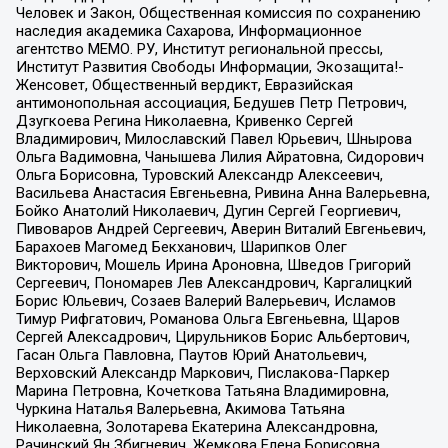
Человек и Закон, Общественная комиссия по сохранению
наследия академика Сахарова, Информационное
агентство МЕМО. РУ, Институт региональной прессы,
Институт Развития Свободы Информации, Экозащита!-
Женсовет, Общественный вердикт, Евразийская
антимонопольная ассоциация, Бедушев Петр Петрович,
Дзугкоева Регина Николаевна, Кривенко Сергей
Владимирович, Милославский Павел Юрьевич, Шнырова
Ольга Вадимовна, Чанышева Лилия Айратовна, Сидорович
Ольга Борисовна, Туровский Александр Алексеевич,
Васильева Анастасия Евгеньевна, Ривина Анна Валерьевна,
Бойко Анатолий Николаевич, Дугин Сергей Георгиевич,
Пивоваров Андрей Сергеевич, Аверин Виталий Евгеньевич,
Барахоев Магомед Бекханович, Шарипков Олег
Викторович, Мошель Ирина Ароновна, Шведов Григорий
Сергеевич, Пономарев Лев Александрович, Каргалицкий
Борис Юльевич, Созаев Валерий Валерьевич, Исламов
Тимур Рифгатович, Романова Ольга Евгеньевна, Щаров
Сергей Алексадрович, Цирульников Борис Альбертович,
Гасан Ольга Павловна, Паутов Юрий Анатольевич,
Верховский Александр Маркович, Пислакова-Паркер
Марина Петровна, Кочеткова Татьяна Владимировна,
Чуркина Наталья Валерьевна, Акимова Татьяна
Николаевна, Золотарева Екатерина Александровна,
Рачинский Ян Збигневич, Жемкова Елена Борисовна,