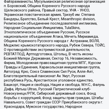
Файзрахманисты, Мусульманская религиозная организация
п. Боровский, Община Коренного Русского народа
Щелковского района, Правый сектор, УНА - УНСО,
Украинская повстанческая армия, Тризуб им. Степана
Бандеры, Братство, Белый Крест, Misanthropic division,
Религиозное объединение последователей инглиизма,
Народная Социальная Инициатива, TulaSkins,
Этнополитическое объединение Русские, Русское
национальное объединение Атака, Мечеть Мирмамеда,
Община Коренного Русского народа г. Астрахани, ВОЛЯ,
Меджлис крымскотатарского народа, Рубеж Севера, ТОЙС,
О противодействии экстремистской деятельности,
РЕВТАТПОД, Артподготовка, Штольц, В честь иконы
Божией Матери Державная, Сектор 16, Независимость,
Фирма, Молодежная правозащитная группа МПГ, Курсом
Правды и Единения, Каракольская инициативная группа,
Автоград Крю, Союз Славянских Сил Руси, Алля-Аят,
Благотворительный пансионат Ак Умут, Русская
республика Русь, Арестантское уголовное единство,
Башкорт, Нация и свобода, Нация и свобода, W.H.С., Фалунь
Дафа, Иртыш Ultras, Русский Патриотический клуб-
Новокузнецк/РПК, Сибирский державный союз, Фонд
борьбы с коррупцией, Фонд защиты прав граждан, Штабы
Навального, Совет граждан СССР Прикубанского округа г.
Краснодара, Мужское государство, Народное