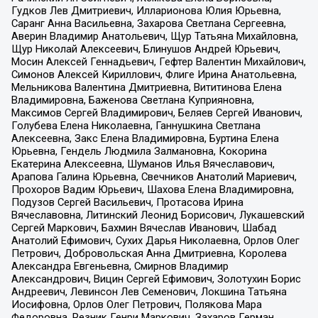
Гудков Лев Дмитриевич, Илларионова Юлия Юрьевна,
Саранг Анна Васильевна, Захарова Светлана Сергеевна,
Аверин Владимир Анатольевич, Щур Татьяна Михайловна,
Щур Николай Алексеевич, Блинушов Андрей Юрьевич,
Мосин Алексей Геннадьевич, Гефтер Валентин Михайлович,
Симонов Алексей Кириллович, Флиге Ирина Анатольевна,
Мельникова Валентина Дмитриевна, Вититинова Елена
Владимировна, Баженова Светлана Куприяновна,
Максимов Сергей Владимирович, Беляев Сергей Иванович,
Голубева Елена Николаевна, Ганнушкина Светлана
Алексеевна, Закс Елена Владимировна, Буртина Елена
Юрьевна, Гендель Людмила Залмановна, Кокорина
Екатерина Алексеевна, Шуманов Илья Вячеславович,
Арапова Галина Юрьевна, Свечников Анатолий Мариевич,
Прохоров Вадим Юрьевич, Шахова Елена Владимировна,
Подузов Сергей Васильевич, Протасова Ирина
Вячеславовна, Литинский Леонид Борисович, Лукашевский
Сергей Маркович, Бахмин Вячеслав Иванович, Шабад
Анатолий Ефимович, Сухих Дарья Николаевна, Орлов Олег
Петрович, Добровольская Анна Дмитриевна, Королева
Александра Евгеньевна, Смирнов Владимир
Александрович, Вицин Сергей Ефимович, Золотухин Борис
Андреевич, Левинсон Лев Семенович, Локшина Татьяна
Иосифовна, Орлов Олег Петрович, Полякова Мара
Федоровна, Резник Генри Маркович, Захаров Герман