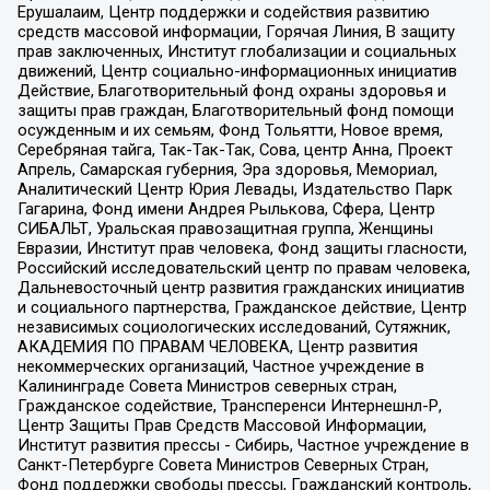
Ерушалаим, Центр поддержки и содействия развитию
средств массовой информации, Горячая Линия, В защиту
прав заключенных, Институт глобализации и социальных
движений, Центр социально-информационных инициатив
Действие, Благотворительный фонд охраны здоровья и
защиты прав граждан, Благотворительный фонд помощи
осужденным и их семьям, Фонд Тольятти, Новое время,
Серебряная тайга, Так-Так-Так, Сова, центр Анна, Проект
Апрель, Самарская губерния, Эра здоровья, Мемориал,
Аналитический Центр Юрия Левады, Издательство Парк
Гагарина, Фонд имени Андрея Рылькова, Сфера, Центр
СИБАЛЬТ, Уральская правозащитная группа, Женщины
Евразии, Институт прав человека, Фонд защиты гласности,
Российский исследовательский центр по правам человека,
Дальневосточный центр развития гражданских инициатив
и социального партнерства, Гражданское действие, Центр
независимых социологических исследований, Сутяжник,
АКАДЕМИЯ ПО ПРАВАМ ЧЕЛОВЕКА, Центр развития
некоммерческих организаций, Частное учреждение в
Калининграде Совета Министров северных стран,
Гражданское содействие, Трансперенси Интернешнл-Р,
Центр Защиты Прав Средств Массовой Информации,
Институт развития прессы - Сибирь, Частное учреждение в
Санкт-Петербурге Совета Министров Северных Стран,
Фонд поддержки свободы прессы, Гражданский контроль,