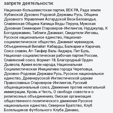
запрете деятельности:
Национал-большевистская партия, ВЕК РА, Рада земли
Кубанской Духовно Родовой Державы Русь, Община
Духовного Управления Асгардской Веси Беловодья,
Славянская Община Капища Веды Перуна, Мужская
Духовная Семинария Староверов-Инглингов, Нурджулар, К
Богодержавию, Таблиги Джамаат, Свидетели Иеговы,
Русское национальное единство, Национал-
социалистическое общество, Джамаат мувахидов,
Объединенный Вилайат Кабарды, Балкарии и Карачая,
Союз славян, Ат-Такфир Валь-Хиджра, Пит Буль,
Национал-социалистическая рабочая партия России,
Славянский союз, Формат-18, Благородный Орден
Дьявола, Армия воли народа, Национальная
Социалистическая Инициатива города Череповца,
Духовно-Родовая Держава Русь, Русское национальное
единство, Древнерусской Инглистической церкви
Православных Староверов-Инглингов, Русский
общенациональный союз, Движение против нелегальной
иммиграции, Кровь и Честь, О свободе совести и о
религиозных объединениях, Омская организация
общественного политического движения Русское
национальное единство, Северное Братство, Клуб
Болельщиков Футбольного Клуба Динамо,