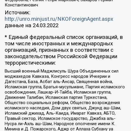
Константинович
Источник:
http://unro.minjust.ru/NKOForeignAgent.aspx
данные на
24.03.2022
* Единый федеральный список организаций, в
том числе иностранных и международных
организаций, признанных в соответствии с
законодательством Российской Федерации
террористическими:
Высший военный Маджлисуль Шура Объединенных сил
моджахедов Кавказа, Конгресс народов Ичкерии и
Дагестана, База, Асбат аль-Ансар, Священная война,
Исламская группа, Братья-мусульмане, Партия исламского
освобождения, Лашкар-И-Тайба, Исламская группа,
Движение Талибан, Исламская партия Туркестана,
Общество социальных реформ, Общество возрождения
исламского наследия, Дом двух святых, Джунд аш-Шам,
Исламский джихад, Аль-Каида, Имарат Кавказ, АБТО,
Правый сектор, Исламское государство, Джабха аль-
Нусра ли-Ахль аш-Шам, Народное ополчение имени К.
Минина и Д. Пожарского, Аджр от Аллаха Субхану уа