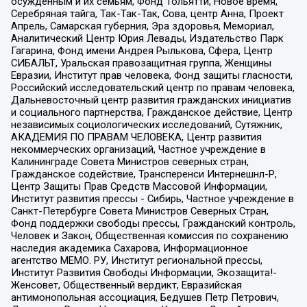
осужденным и их семьям, Фонд Тольятти, Новое время,
Серебряная тайга, Так-Так-Так, Сова, центр Анна, Проект
Апрель, Самарская губерния, Эра здоровья, Мемориал,
Аналитический Центр Юрия Левады, Издательство Парк
Гагарина, Фонд имени Андрея Рылькова, Сфера, Центр
СИБАЛЬТ, Уральская правозащитная группа, Женщины
Евразии, Институт прав человека, Фонд защиты гласности,
Российский исследовательский центр по правам человека,
Дальневосточный центр развития гражданских инициатив
и социального партнерства, Гражданское действие, Центр
независимых социологических исследований, Сутяжник,
АКАДЕМИЯ ПО ПРАВАМ ЧЕЛОВЕКА, Центр развития
некоммерческих организаций, Частное учреждение в
Калининграде Совета Министров северных стран,
Гражданское содействие, Трансперенси Интернешнл-Р,
Центр Защиты Прав Средств Массовой Информации,
Институт развития прессы - Сибирь, Частное учреждение в
Санкт-Петербурге Совета Министров Северных Стран,
Фонд поддержки свободы прессы, Гражданский контроль,
Человек и Закон, Общественная комиссия по сохранению
наследия академика Сахарова, Информационное
агентство МЕМО. РУ, Институт региональной прессы,
Институт Развития Свободы Информации, Экозащита!-
Женсовет, Общественный вердикт, Евразийская
антимонопольная ассоциация, Бедушев Петр Петрович,