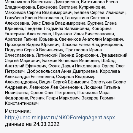
Мельникова Валентина Дмитриевна, Вититинова Елена
Владимировна, Баженова Светлана Куприяновна,
Максимов Сергей Владимирович, Беляев Сергей Иванович,
Голубева Елена Николаевна, Ганнушкина Светлана
Алексеевна, Закс Елена Владимировна, Буртина Елена
Юрьевна, Гендель Людмила Залмановна, Кокорина
Екатерина Алексеевна, Шуманов Илья Вячеславович,
Арапова Галина Юрьевна, Свечников Анатолий Мариевич,
Прохоров Вадим Юрьевич, Шахова Елена Владимировна,
Подузов Сергей Васильевич, Протасова Ирина
Вячеславовна, Литинский Леонид Борисович, Лукашевский
Сергей Маркович, Бахмин Вячеслав Иванович, Шабад
Анатолий Ефимович, Сухих Дарья Николаевна, Орлов Олег
Петрович, Добровольская Анна Дмитриевна, Королева
Александра Евгеньевна, Смирнов Владимир
Александрович, Вицин Сергей Ефимович, Золотухин Борис
Андреевич, Левинсон Лев Семенович, Локшина Татьяна
Иосифовна, Орлов Олег Петрович, Полякова Мара
Федоровна, Резник Генри Маркович, Захаров Герман
Константинович
Источник:
http://unro.minjust.ru/NKOForeignAgent.aspx
данные на
24.03.2022