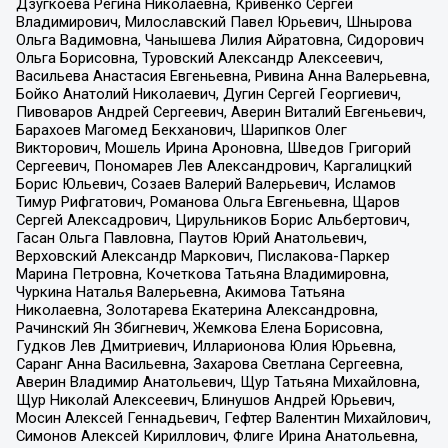
Дзугкоева Регина Николаевна, Кривенко Сергей
Владимирович, Милославский Павел Юрьевич, Шнырова
Ольга Вадимовна, Чанышева Лилия Айратовна, Сидорович
Ольга Борисовна, Туровский Александр Алексеевич,
Васильева Анастасия Евгеньевна, Ривина Анна Валерьевна,
Бойко Анатолий Николаевич, Дугин Сергей Георгиевич,
Пивоваров Андрей Сергеевич, Аверин Виталий Евгеньевич,
Барахоев Магомед Бекханович, Шарипков Олег
Викторович, Мошель Ирина Ароновна, Шведов Григорий
Сергеевич, Пономарев Лев Александрович, Каргалицкий
Борис Юльевич, Созаев Валерий Валерьевич, Исламов
Тимур Рифгатович, Романова Ольга Евгеньевна, Щаров
Сергей Алексадрович, Цирульников Борис Альбертович,
Гасан Ольга Павловна, Паутов Юрий Анатольевич,
Верховский Александр Маркович, Пислакова-Паркер
Марина Петровна, Кочеткова Татьяна Владимировна,
Чуркина Наталья Валерьевна, Акимова Татьяна
Николаевна, Золотарева Екатерина Александровна,
Рачинский Ян Збигневич, Жемкова Елена Борисовна,
Гудков Лев Дмитриевич, Илларионова Юлия Юрьевна,
Саранг Анна Васильевна, Захарова Светлана Сергеевна,
Аверин Владимир Анатольевич, Щур Татьяна Михайловна,
Щур Николай Алексеевич, Блинушов Андрей Юрьевич,
Мосин Алексей Геннадьевич, Гефтер Валентин Михайлович,
Симонов Алексей Кириллович, Флиге Ирина Анатольевна,