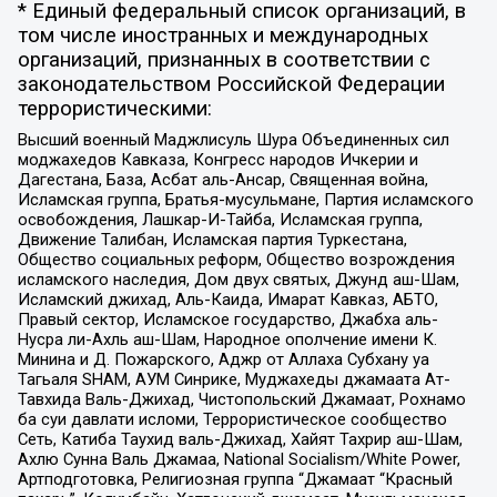
* Единый федеральный список организаций, в
том числе иностранных и международных
организаций, признанных в соответствии с
законодательством Российской Федерации
террористическими:
Высший военный Маджлисуль Шура Объединенных сил
моджахедов Кавказа, Конгресс народов Ичкерии и
Дагестана, База, Асбат аль-Ансар, Священная война,
Исламская группа, Братья-мусульмане, Партия исламского
освобождения, Лашкар-И-Тайба, Исламская группа,
Движение Талибан, Исламская партия Туркестана,
Общество социальных реформ, Общество возрождения
исламского наследия, Дом двух святых, Джунд аш-Шам,
Исламский джихад, Аль-Каида, Имарат Кавказ, АБТО,
Правый сектор, Исламское государство, Джабха аль-
Нусра ли-Ахль аш-Шам, Народное ополчение имени К.
Минина и Д. Пожарского, Аджр от Аллаха Субхану уа
Тагьаля SHAM, АУМ Синрике, Муджахеды джамаата Ат-
Тавхида Валь-Джихад, Чистопольский Джамаат, Рохнамо
ба суи давлати исломи, Террористическое сообщество
Сеть, Катиба Таухид валь-Джихад, Хайят Тахрир аш-Шам,
Ахлю Сунна Валь Джамаа, National Socialism/White Power,
Артподготовка, Религиозная группа “Джамаат “Красный