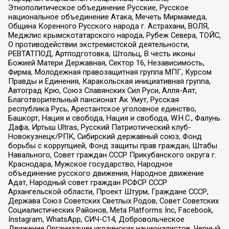
Этнополитическое объединение Русские, Русское
национальное объединение Атака, Мечеть Мирмамеда,
Община Коренного Русского народа г. Астрахани, ВОЛЯ,
Меджлис крымскотатарского народа, Рубеж Севера, ТОЙС,
О противодействии экстремистской деятельности,
РЕВТАТПОД, Артподготовка, Штольц, В честь иконы
Божией Матери Державная, Сектор 16, Независимость,
Фирма, Молодежная правозащитная группа МПГ, Курсом
Правды и Единения, Каракольская инициативная группа,
Автоград Крю, Союз Славянских Сил Руси, Алля-Аят,
Благотворительный пансионат Ак Умут, Русская
республика Русь, Арестантское уголовное единство,
Башкорт, Нация и свобода, Нация и свобода, W.H.С., Фалунь
Дафа, Иртыш Ultras, Русский Патриотический клуб-
Новокузнецк/РПК, Сибирский державный союз, Фонд
борьбы с коррупцией, Фонд защиты прав граждан, Штабы
Навального, Совет граждан СССР Прикубанского округа г.
Краснодара, Мужское государство, Народное
объединение русского движения, Народное движение
Адат, Народный совет граждан РСФСР СССР
Архангельской области, Проект Штурм, Граждане СССР,
Держава Союз Советских Светлых Родов, Совет Советских
Социалистических Районов, Meta Platforms Inc, Facebook,
Instagram, WhatsApp, СИЧ-С14, Добровольческое
Движение Организации украинских националистов, Черный