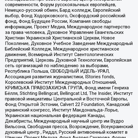
современности, Форум русскоязычных европейцев,
Немецко-русский обмен, Бард колледж, Европейский
выбор, Фонд Ходорковского, Оксфордский российский
фонд, Фонд Будущее России, Компания свободы
информации, Проект Медиа, Международное партнерство
за права человека, Духовное Управление Евангельских
Христиан Украинской Христианской Церкви, Новое
Поколение, Духовное Учебное Заведение Международный
Библейский Колледж, Международное христианское
движение, Всемирный Институт Саентологических
Предприятий, Церковь Духовной Технологии, Европейская
сеть организаций по наблюдению за выборами,
Республика Польша, СВОБОДНЫЙ ИДЕЛЬ-УРАЛ,
Ассоциация развития журналистики, IStories fonds,
Королевский Институт Международных Отношений,
КРИМСЬКА ПРАВОЗАХИСНА ГРУПА, Фонд имени Генриха
Бёлля, Stichting Bellingcat, Bellingcat Ltd, The Insider, Институт
правовой инициативы Центральной и Восточной Европы,
Фонд Открытой Эстонии, Calvert 22 Foundation, Канадский
украинский конгресс, Институт Макдональда-Лорье,
Украинская национальная федерация Канады,
Декабристы, Международный научный центр им Вудро
Вильсона, Свободная пресса, Возрождение, Всеукраинский
духовный центр , Риддл, Русский антивоенный комитет в
Швеции, Проект Медуза, Фонд Андрея Сахарова, Форум