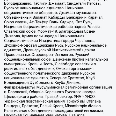
Богодержавию, Таблиги Джамаат, Свидетели Иеговы,
Русское национальное единство, Национал-
социалистическое общество, Джамаат мувахидов,
Объединенный Вилайат Кабарды, Балкарии и Карачая,
Союз славян, Ат-Такфир Валь-Хиджра, Пит Буль,
Национал-социалистическая рабочая партия России,
Славянский союз, Формат-18, Благородный Орден
Дьявола, Армия воли народа, Национальная
Социалистическая Инициатива города Череповца,
Духовно-Родовая Держава Русь, Русское национальное
единство, Древнерусской Инглистической церкви
Православных Староверов-Инглингов, Русский
общенациональный союз, Движение против нелегальной
иммиграции, Кровь и Честь, О свободе совести и о
религиозных объединениях, Омская организация
общественного политического движения Русское
национальное единство, Северное Братство, Клуб
Болельщиков Футбольного Клуба Динамо,
Файзрахманисты, Мусульманская религиозная организация
п. Боровский, Община Коренного Русского народа
Щелковского района, Правый сектор, УНА - УНСО,
Украинская повстанческая армия, Тризуб им. Степана
Бандеры, Братство, Белый Крест, Misanthropic division,
Религиозное объединение последователей инглиизма,
Народная Социальная Инициатива, TulaSkins,