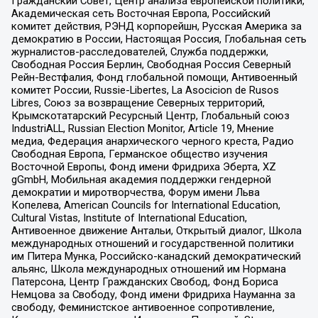
Гражданский Совет, Центр анализа европейской политики,
Академическая сеть Восточная Европа, Российский
комитет действия, РЭНД корпорейшн, Русская Америка за
демократию в России, Настоящая Россия, Глобальная сеть
журналистов-расследователей, Служба поддержки,
Свободная Россия Берлин, Свободная Россия Северный
Рейн-Вестфалия, Фонд глобальной помощи, Антивоенный
комитет России, Russie-Libertes, La Asocicion de Rusos
Libres, Союз за возвращение Северных территорий,
Крымскотатарский Ресурсный Центр, Глобальный союз
IndustriALL, Russian Election Monitor, Article 19, Мнение
медиа, Федерация анархического черного креста, Радио
Свободная Европа, Германское общество изучения
Восточной Европы, Фонд имени Фридриха Эберта, XZ
gGmbH, Мобильная академия поддержки гендерной
демократии и миротворчества, Форум имени Льва
Копелева, American Councils for International Education,
Cultural Vistas, Institute of International Education,
Антивоенное движение Антальи, Открытый диалог, Школа
международных отношений и государственной политики
им Питера Мунка, Российско-канадский демократический
альянс, Школа международных отношений им Нормана
Патерсона, Центр Гражданских Свобод, Фонд Бориса
Немцова за Свободу, Фонд имени Фридриха Науманна за
свободу, Феминистское антивоенное сопротивление,