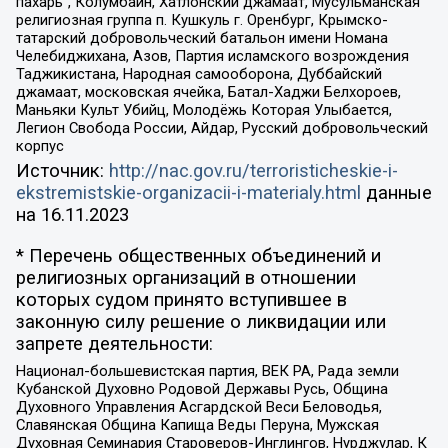
пахарь”, Колумбайн, Хатлонский джамаат, Мусульманская
религиозная группа п. Кушкуль г. Оренбург, Крымско-
татарский добровольческий батальон имени Номана
Челебиджихана, Азов, Партия исламского возрождения
Таджикистана, Народная самооборона, Дуббайский
джамаат, московская ячейка, Батал-Хаджи Белхороев,
Маньяки Культ Убийц, Молодёжь Которая Улыбается,
Легион Свобода России, Айдар, Русский добровольческий
корпус
Источник:
http://nac.gov.ru/terroristicheskie-i-
ekstremistskie-organizacii-i-materialy.html
данные
на
16.11.2023
* Перечень общественных объединений и
религиозных организаций в отношении
которых судом принято вступившее в
законную силу решение о ликвидации или
запрете деятельности:
Национал-большевистская партия, ВЕК РА, Рада земли
Кубанской Духовно Родовой Державы Русь, Община
Духовного Управления Асгардской Веси Беловодья,
Славянская Община Капища Веды Перуна, Мужская
Духовная Семинария Староверов-Инглингов, Нурджулар, К