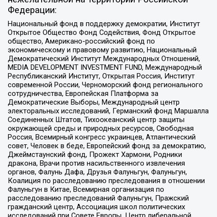
Федерации:
Национальный фонд в поддержку демократии, Институт
Открытое Общество Фонд Содействия, Фонд Открытое
общество, Американо-российский фонд по
экономическому и правовому развитию, Национальный
Демократический Институт Международных Отношений,
MEDIA DEVELOPMENT INVESTMENT FUND, Международный
Республиканский Институт, Открытая Россия, Институт
современной России, Черноморский фонд регионального
сотрудничества, Европейская Платформа за
Демократические Выборы, Международный центр
электоральных исследований, Германский фонд Маршалла
Соединенных Штатов, Тихоокеанский центр защиты
окружающей среды и природных ресурсов, Свободная
Россия, Всемирный конгресс украинцев, Атлантический
совет, Человек в беде, Европейский фонд за демократию,
Джеймстаунский фонд, Прожект Хармони, Родники
дракона, Врачи против насильственного извлечения
органов, Фалунь Дафа, Друзья Фалуньгун, Фалуньгун,
Коалиция по расследованию преследования в отношении
Фалуньгун в Китае, Всемирная организация по
расследованию преследований Фалуньгун, Пражский
гражданский центр, Ассоциация школ политических
исследований при Совете Европы, Центр либеральной