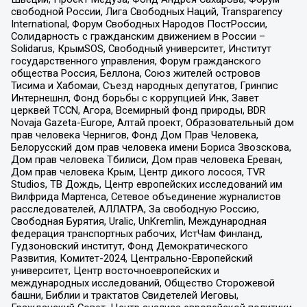
свободной России, Лига Свободных Наций, Transparеncy
International, Форум Свободных Народов ПостРоссии,
Солидарность с гражданским движением в России –
Solidarus, КрымSOS, Свободный университет, Институт
государственного управления, Форум гражданского
общества Россия, Беллона, Союз жителей островов
Тисима и Хабомаи, Съезд народных депутатов, Гринпис
Интернешнл, Фонд борьбы с коррупцией Инк, Завет
церквей TCCN, Агора, Всемирный фонд природы, BDR
Novaja Gazeta-Europe, Алтай проект, Образовательный дом
прав человека Чернигов, Фонд Дом Прав Человека,
Белорусский дом прав человека имени Бориса Звозскова,
Дом прав человека Тбилиси, Дом прав человека Ереван,
Дом прав человека Крым, Центр дикого лосося, TVR
Studios, ТВ Дождь, Центр европейских исследований им
Вилфрида Мартенса, Сетевое объединение журналистов
расследователей, АЛЛАТРА, За свободную Россию,
Свободная Бурятия, Uralic, UnKremlin, Международная
федерация транспортных рабочих, ИстЧам Финланд,
Гудзоновский институт, Фонд Демократического
Развития, Комитет-2024, Центрально-Европейский
университет, Центр восточноевропейских и
международных исследований, Общество Сторожевой
башни, Библии и трактатов Свидетелей Иеговы,