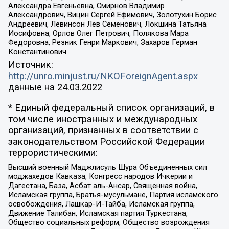
Александра Евгеньевна, Смирнов Владимир
Александрович, Вицин Сергей Ефимович, Золотухин Борис
Андреевич, Левинсон Лев Семенович, Локшина Татьяна
Иосифовна, Орлов Олег Петрович, Полякова Мара
Федоровна, Резник Генри Маркович, Захаров Герман
Константинович
Источник:
http://unro.minjust.ru/NKOForeignAgent.aspx
данные на
24.03.2022
* Единый федеральный список организаций, в
том числе иностранных и международных
организаций, признанных в соответствии с
законодательством Российской Федерации
террористическими:
Высший военный Маджлисуль Шура Объединенных сил
моджахедов Кавказа, Конгресс народов Ичкерии и
Дагестана, База, Асбат аль-Ансар, Священная война,
Исламская группа, Братья-мусульмане, Партия исламского
освобождения, Лашкар-И-Тайба, Исламская группа,
Движение Талибан, Исламская партия Туркестана,
Общество социальных реформ, Общество возрождения