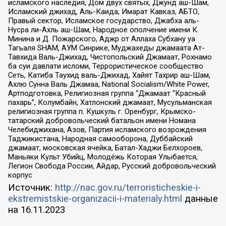
исламского наследия, Дом двух святых, Джунд аш-Шам,
Исламский джихад, Аль-Каида, Имарат Кавказ, АБТО,
Правый сектор, Исламское государство, Джабха аль-
Нусра ли-Ахль аш-Шам, Народное ополчение имени К.
Минина и Д. Пожарского, Аджр от Аллаха Субхану уа
Тагьаля SHAM, АУМ Синрике, Муджахеды джамаата Ат-
Тавхида Валь-Джихад, Чистопольский Джамаат, Рохнамо
ба суи давлати исломи, Террористическое сообщество
Сеть, Катиба Таухид валь-Джихад, Хайят Тахрир аш-Шам,
Ахлю Сунна Валь Джамаа, National Socialism/White Power,
Артподготовка, Религиозная группа “Джамаат “Красный
пахарь”, Колумбайн, Хатлонский джамаат, Мусульманская
религиозная группа п. Кушкуль г. Оренбург, Крымско-
татарский добровольческий батальон имени Номана
Челебиджихана, Азов, Партия исламского возрождения
Таджикистана, Народная самооборона, Дуббайский
джамаат, московская ячейка, Батал-Хаджи Белхороев,
Маньяки Культ Убийц, Молодёжь Которая Улыбается,
Легион Свобода России, Айдар, Русский добровольческий
корпус
Источник:
http://nac.gov.ru/terroristicheskie-i-
ekstremistskie-organizacii-i-materialy.html
данные
на
16.11.2023