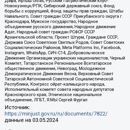
Дафа, Иртыш Ultras, Русский Патриотический клуб-
Новокузнецк/РПК, Сибирский державный союз, Фонд
борьбы с коррупцией, Фонд защиты прав граждан, Штабы
Навального, Совет граждан СССР Прикубанского округа г.
Краснодара, Мужское государство, Народное
объединение русского движения, Народное движение
Адат, Народный совет граждан РСФСР СССР
Архангельской области, Проект Штурм, Граждане СССР,
Держава Союз Советских Светлых Родов, Совет Советских
Социалистических Районов, Meta Platforms Inc, Facebook,
Instagram, WhatsApp, СИЧ-С14, Добровольческое
Движение Организации украинских националистов, Черный
Комитет, Татарстанское Региональное Всетатарское
общественное движение, Невоград, Молодежное
Демократическое Движение Весна, Верховный Совет
Татарской Автономной Советской Социалистической
Республики, Конгресс ойрат-калмыцкого народа,
Исполнительный комитет совета народных депутатов
Красноярского края, Этническое национальное
объединение, ЛГБТ, Я.МЫ Сергей Фургал
Источник:
https://minjust.gov.ru/ru/documents/7822/
данные на
03.05.2024