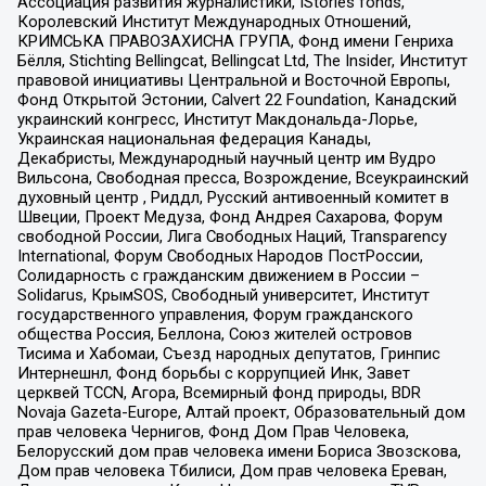
Ассоциация развития журналистики, IStories fonds,
Королевский Институт Международных Отношений,
КРИМСЬКА ПРАВОЗАХИСНА ГРУПА, Фонд имени Генриха
Бёлля, Stichting Bellingcat, Bellingcat Ltd, The Insider, Институт
правовой инициативы Центральной и Восточной Европы,
Фонд Открытой Эстонии, Calvert 22 Foundation, Канадский
украинский конгресс, Институт Макдональда-Лорье,
Украинская национальная федерация Канады,
Декабристы, Международный научный центр им Вудро
Вильсона, Свободная пресса, Возрождение, Всеукраинский
духовный центр , Риддл, Русский антивоенный комитет в
Швеции, Проект Медуза, Фонд Андрея Сахарова, Форум
свободной России, Лига Свободных Наций, Transparеncy
International, Форум Свободных Народов ПостРоссии,
Солидарность с гражданским движением в России –
Solidarus, КрымSOS, Свободный университет, Институт
государственного управления, Форум гражданского
общества Россия, Беллона, Союз жителей островов
Тисима и Хабомаи, Съезд народных депутатов, Гринпис
Интернешнл, Фонд борьбы с коррупцией Инк, Завет
церквей TCCN, Агора, Всемирный фонд природы, BDR
Novaja Gazeta-Europe, Алтай проект, Образовательный дом
прав человека Чернигов, Фонд Дом Прав Человека,
Белорусский дом прав человека имени Бориса Звозскова,
Дом прав человека Тбилиси, Дом прав человека Ереван,