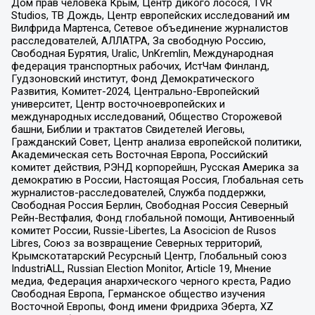
Дом прав человека Крым, Центр дикого лосося, TVR
Studios, ТВ Дождь, Центр европейских исследований им
Вилфрида Мартенса, Сетевое объединение журналистов
расследователей, АЛЛАТРА, За свободную Россию,
Свободная Бурятия, Uralic, UnKremlin, Международная
федерация транспортных рабочих, ИстЧам Финланд,
Гудзоновский институт, Фонд Демократического
Развития, Комитет-2024, Центрально-Европейский
университет, Центр восточноевропейских и
международных исследований, Общество Сторожевой
башни, Библии и трактатов Свидетелей Иеговы,
Гражданский Совет, Центр анализа европейской политики,
Академическая сеть Восточная Европа, Российский
комитет действия, РЭНД корпорейшн, Русская Америка за
демократию в России, Настоящая Россия, Глобальная сеть
журналистов-расследователей, Служба поддержки,
Свободная Россия Берлин, Свободная Россия Северный
Рейн-Вестфалия, Фонд глобальной помощи, Антивоенный
комитет России, Russie-Libertes, La Asocicion de Rusos
Libres, Союз за возвращение Северных территорий,
Крымскотатарский Ресурсный Центр, Глобальный союз
IndustriALL, Russian Election Monitor, Article 19, Мнение
медиа, Федерация анархического черного креста, Радио
Свободная Европа, Германское общество изучения
Восточной Европы, Фонд имени Фридриха Эберта, XZ