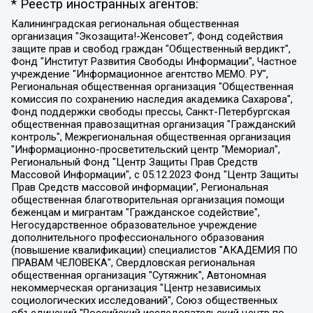
* Реестр иностранных агентов:
Калининградская региональная общественная организация "Экозащита!-Женсовет", Фонд содействия защите прав и свобод граждан "Общественный вердикт", Фонд "Институт Развития Свободы Информации", Частное учреждение "Информационное агентство МЕМО. РУ", Региональная общественная организация "Общественная комиссия по сохранению наследия академика Сахарова", Фонд поддержки свободы прессы, Санкт-Петербургская общественная правозащитная организация "Гражданский контроль", Межрегиональная общественная организация "Информационно-просветительский центр "Мемориал", Региональный Фонд "Центр Защиты Прав Средств Массовой Информации", с 05.12.2023 Фонд "Центр Защиты Прав Средств массовой информации", Региональная общественная благотворительная организация помощи беженцам и мигрантам "Гражданское содействие", Негосударственное образовательное учреждение дополнительного профессионального образования (повышение квалификации) специалистов "АКАДЕМИЯ ПО ПРАВАМ ЧЕЛОВЕКА", Свердловская региональная общественная организация "Сутяжник", Автономная некоммерческая организация "Центр независимых социологических исследований", Союз общественных объединений "Российский исследовательский центр по правам человека", Региональное общественное учреждение научно-информационный центр "МЕМОРИАЛ", Некоммерческая организация "Фонд защиты гласности", Автономная некоммерческая организация "Институт прав человека", Городская общественная организация "Екатеринбургское общество "МЕМОРИАЛ", Городская общественная организация "Рязанское историко-просветительское и правозащитное общество "Мемориал" (Рязанский Мемориал), Челябинский региональный орган общественной самодеятельности – женское общественное объединение "Женщины Евразии", Челябинский региональный орган общественной самодеятельности "Уральская правозащитная группа", Фонд содействия защите здоровья и социальной справедливости имени Андрея Рылькова, Автономная Некоммерческая Организация "Аналитический Центр Юрия Левады", Автономная некоммерческая организация социальной поддержки населения "Проект Апрель", Региональная общественная организация помощи женщинам и детям, находящимся в кризисной ситуации "Информационно-методический центр "Анна", Фонд содействия развитию массовых коммуникаций и правовому просвещению "Так-так-Так", Фонд содействия устойчивому развитию "Серебряная тайга", Свердловский региональный общественный фонд социальных проектов "Новое время", "Idel.Реалии", Кавказ.Реалии, Крым.Реалии, Телеканал Настоящее Время, Татаро-башкирская служба Радио Свобода (Azatliq Radiosi), Радио Свободная Европа/Радио Свобода (PCE/PC), "Сибирь.Реалии", "Фактограф", Благотворительный фонд помощи осужденным и их семьям, Автономная некоммерческая организация "Институт глобализации и социальных движений", Фонд "В защиту прав заключенных", Частное учреждение "Центр поддержки и содействия развитию средств массовой информации", Пензенский региональный общественный благотворительный фонд "Гражданский союз", "Север.Реалии", Некоммерческая организация Фонд "Правовая инициатива", Общество с ограниченной ответственностью "Радио Свободная Европа/Радио Свобода", Чешское информационное агентство "MEDIUM-ORIENT", Красноярская региональная общественная организация "Мы против СПИДа", Камалягин Денис Николаевич, Маркелов Сергей Евгеньевич, Пономарев Лев Александрович, Савицкая Людмила Алексеевна, Автономная некоммерческая организация "Центр по работе с проблемой насилия "НАСИЛИЮ.НЕТ", Межрегиональный профессиональный союз работников здравоохранения "Альянс врачей", Юридическое лицо, зарегистрированное в Латвийской Республике, SIA "Medusa Project" (регистрационный номер 40103797863, дата регистрации 10.06.2014), Некоммерческая организация "Фонд по борьбе с коррупцией", Автономная некоммерческая организация "Институт права и публичной политики", Баданин Роман Сергеевич, Гликин Максим Александрович, Железнова Мария Михайловна, Лукьянова Юлия Сергеевна, Маетная Елизавета Витальевна, Маняхин Петр Борисович, Чуракова Ольга Владимировна, Ярош Юлия Петровна, Юридическое лицо "The Insider SIA", зарегистрированное в Риге, Латвийская Республика (дата регистрации 26.06.2015), являющееся администратором доменного имени интернет-издания "The Insider SIA", https://theins.ru, Постернак Алексей Евгеньевич, Рубин Михаил Аркадьевич, Анин Роман Александрович, Юридическое лицо Istories fonds, зарегистрированное в Латвийской Республике (регистрационный номер 50008295751, дата регистрации 24.02.2020), Великовский Дмитрий Александрович, Долинина Ирина Николаевна, Мароховская Алеся Алексеевна, Шлейнов Роман Юрьевич, Шмагун Олеся Валентиновна, Общество с ограниченной ответственностью "Альтаир 2021", Общество с ограниченной ответственностью "Вега 2021", Общество с ограниченной ответственностью "Главный редактор 2021", Общество с ограниченной ответственностью "Ромашки монолит", Важенков Артем Валерьевич, Ивановская областная общественная организация "Центр гендерных исследований", Гурман Юрий Альбертович, Медиапроект "ОВД-Инфо", Егоров Владимир Владимирович, Жилинский Владимир Александрович, Общество с ограниченной ответственностью "ЗП", Иванова София Юрьевна, Карезина Инна Павловна, Кильтау Екатерина Викторовна, Петров Алексей Викторович, Пискунов Сергей Евгеньевич, Смирнов Сергей Сергеевич, Тихонов Михаил Сергеевич, Общество с ограниченной ответственностью "ЖУРНАЛИСТ-ИНОСТРАННЫЙ АГЕНТ", Арапова Галина Юрьевна, Вольтская Татьяна Анатольевна, Американская компания "Mason G.E.S. Anonymous Foundation" (США), являющаяся владельцем интернет-издания https://mnews.world/, Компания "Stichting Bellingcat", зарегистрированная в Нидерландах (дата регистрации 11.07.2018), Захаров Андрей Вячеславович, Клепиковская Екатерина Дмитриевна, Общество с ограниченной ответственностью "МЕМО", Перл Роман Александрович, Симонов Евгений Алексеевич, Соловьева Елена Анатольевна, Сотников Даниил Владимирович, Сурначева Елизавета Дмитриевна, Автономная некоммерческая организация по защите прав человека и информированию населения "Якутия – Наше Мнение", Общество с ограниченной ответственностью "Москоу диджитал медиа", с 26.01.2023 Общество с ограниченной ответственностью "Чайка Белые сады", Ветошкина Валерия Валерьевна, Заговора Максим Александрович, Межрегиональное общественное движение "Российская ЛГБТ - сеть", Оленичев Максим Владимирович, Павлов Иван Юрьевич, Скворцова Елена Сергеевна, Общество с ограниченной ответственностью "Как бы инагент", Кочетков Игорь Викторович, Общество с ограниченной ответственностью "Честные выборы", Еланчик Олег Александрович, Общество с ограниченной ответственностью "Нобелевский призыв", Гималова Регина Эмилевна, Григорьев Андрей Валерьевич, Григорьева Алина Александровна, Ассоциация по содействию защите прав призывников, альтернативнослужащих и военнослужащих "Правозащитная группа "Гражданин.Армия.Право", Хисамова Регина Фаритовна, Автономная некоммерческая организация по реализации социально-правовых программ "Лилит", Дальневосточное общественное движение "Маяк", Санкт-Петербургская ЛГБТ-инициативная группа "Выход", Инициативная группа ЛГБТ+ "Реверс", Алексеев Андрей Викторович, Бекбулатова Таисия Львовна, Беляев Иван Михайлович, Владыкина Елена Сергеевна, Гельман Марат Александрович, Никульшина Вероника Юрьевна, Толоконникова Надежда Андреевна, Шендерович Виктор Анатольевич, Общество с ограниченной ответственностью "Данное сообщение", Общество с ограниченной ответственностью Издательский дом "Новая глава", Айнбиндер Александра Александровна, Московский комьюнити-центр для ЛГБТ+инициатив, Благотворительный фонд развития филантропии, Deutsche Welle (Германия, Kurt-Schumacher-Strasse 3, 53113 Bonn), Борзунова Мария Михайловна, Воробьев Виктор Викторович, Голубева Анна Львовна, Константинова Алла Михайловна, Малкова Ирина Владимировна, Мурадов Мурад Абдулгалимович, Осетинская Елизавета Николаевна, Понасенков Евгений Николаевич, Ганапольский Матвей Юрьевич, Киселев Евгений Алексеевич, Борухович Ирина Григорьевна, Дремин Иван Тимофеевич, Дубровский Дмитрий Викторович, Красноярская региональная общественная организация поддержки и развития альтернативных образовательных технологий и межкультурных коммуникаций "ИНТЕРРА", Маяковская Екатерина Алексеевна, Фейгин Марк Захарович, Филимонов Андрей Викторович, Дзугкоева Регина Николаевна, Доброхотов Роман Александрович, Дудь Юрий Александрович, Елкин Сергей Владимирович, Кругликов Кирилл Игоревич, Сабунаева Мария Леонидовна, Семенов Алексей Владимирович, Шаинян Карен Багратович, Шульман Екатерина Михайловна, Асафьев Артур Валерьевич, Вахштайн Виктор Семенович, Венедиктов Алексей Алексеевич, Лушникова Екатерина Евгеньевна, Волков Леонид Михайлович, Невзоров Александр Глебович, Пархоменко Сергей Борисович, Сироткин Ярослав Николаевич, Кара-Мурза Владимир Владимирович, Баранова Наталья Владимировна, Гозман Леонид Яковлевич, Кагарлицкий Борис Юльевич, Климарев Михаил Валерьевич, Милов Владимир Станиславович, Автономная некоммерческая организация Краснодарский центр современного искусства "Типография", Моргенштерн Алишер Тагирович, Соболь Любовь Эдуардовна, Общество с ограниченной ответственностью "ЛИЗА НОРМ", Каспаров Гарри Кимович, Ходорковский Михаил Борисович, Общество с ограниченной ответственностью "Апрельские тезисы", Данилович Ирина Брониславовна, Кашин Олег Владимирович, Петров Николай Владимирович, Пивоваров Алексей Владимирович, Соколов Михаил Владимирович, Цветкова Юлия Владимировна, Чичваркин Евгений Александрович, Комитет против пыток/Команда против пыток, Общество с ограниченной ответственностью "Первый научный", Общество с ограниченной ответственностью "Вертолет и ко", Белоцерковская Вероника Борисовна, Кац Максим Евгеньевич, Лазарева Татьяна Юрьевна, Шаведдинов Руслан Табризович, Яшин Илья Валерьевич, Общество с ограниченной ответственностью "Иноагент ААВ", Алешковский Дмитрий Петрович, Альбац Евгения Марковна, Быков Дмитрий Львович, Галямина Юлия Евгеньевна, Лойко Сергей Леонидович, Мартынов Кирилл Константинович, Медведев Сергей Александрович, Крашенинников Федор Геннадиевич, Гордеева Катерина Вл