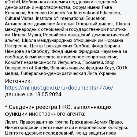
gGmbH, Мобильная академия поддержки гендерной
демократии и миротворчества, Форум имени Льва
Копелева, American Councils for International Education,
Cultural Vistas, Institute of International Education,
Антивоенное движение Антальи, Открытый диалог, Школа
международных отношений и государственной политики
им Питера Мунка, Российско-канадский демократический
альянс, Школа международных отношений им Нормана
Патерсона, Центр Гражданских Свобод, Фонд Бориса
Немцова за Свободу, Фонд имени Фридриха Науманна за
свободу, Феминистское антивоенное сопротивление,
Комитет независимости Ингушетии, Прометей, Stop
Occupation of Karelia, Вернись живым, Фридом Хаус, СОТА
медиа, Либерально-демократическая Лига Украины
Источник:
https://minjust.gov.ru/ru/documents/7756/
данные на
13.05.2024
* Сведения реестра НКО, выполняющих
функции иностранного агента:
Лилит, Правозащитная группа Гражданин.Армия.Право,
Нижегородский центр немецкой и европейской культуры,
Центр гендерных исследований, Фонд защиты прав