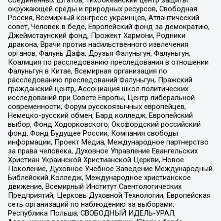
окружающей среды и природных ресурсов, Свободная
Россия, Всемирный конгресс украинцев, Атлантический
совет, Человек в беде, Европейский фонд за демократию,
Джеймстаунский фонд, Прожект Хармони, Родники
дракона, Врачи против насильственного извлечения
органов, Фалунь Дафа, Друзья Фалуньгун, Фалуньгун,
Коалиция по расследованию преследования в отношении
Фалуньгун в Китае, Всемирная организация по
расследованию преследований Фалуньгун, Пражский
гражданский центр, Ассоциация школ политических
исследований при Совете Европы, Центр либеральной
современности, Форум русскоязычных европейцев,
Немецко-русский обмен, Бард колледж, Европейский
выбор, Фонд Ходорковского, Оксфордский российский
фонд, Фонд Будущее России, Компания свободы
информации, Проект Медиа, Международное партнерство
за права человека, Духовное Управление Евангельских
Христиан Украинской Христианской Церкви, Новое
Поколение, Духовное Учебное Заведение Международный
Библейский Колледж, Международное христианское
движение, Всемирный Институт Саентологических
Предприятий, Церковь Духовной Технологии, Европейская
сеть организаций по наблюдению за выборами,
Республика Польша, СВОБОДНЫЙ ИДЕЛЬ-УРАЛ,