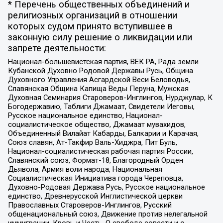
* Перечень общественных объединений и
религиозных организаций в отношении
которых судом принято вступившее в
законную силу решение о ликвидации или
запрете деятельности:
Национал-большевистская партия, ВЕК РА, Рада земли
Кубанской Духовно Родовой Державы Русь, Община
Духовного Управления Асгардской Веси Беловодья,
Славянская Община Капища Веды Перуна, Мужская
Духовная Семинария Староверов-Инглингов, Нурджулар, К
Богодержавию, Таблиги Джамаат, Свидетели Иеговы,
Русское национальное единство, Национал-
социалистическое общество, Джамаат мувахидов,
Объединенный Вилайат Кабарды, Балкарии и Карачая,
Союз славян, Ат-Такфир Валь-Хиджра, Пит Буль,
Национал-социалистическая рабочая партия России,
Славянский союз, Формат-18, Благородный Орден
Дьявола, Армия воли народа, Национальная
Социалистическая Инициатива города Череповца,
Духовно-Родовая Держава Русь, Русское национальное
единство, Древнерусской Инглистической церкви
Православных Староверов-Инглингов, Русский
общенациональный союз, Движение против нелегальной