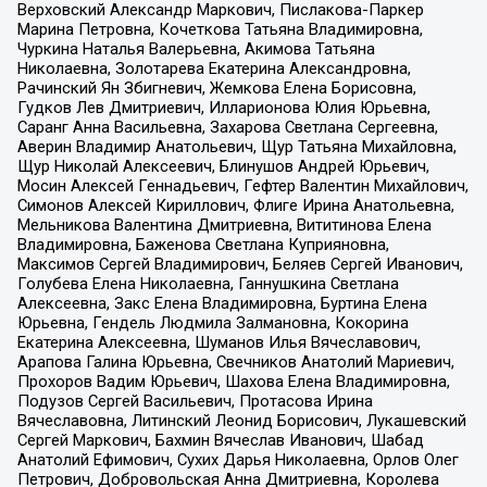
Верховский Александр Маркович, Пислакова-Паркер
Марина Петровна, Кочеткова Татьяна Владимировна,
Чуркина Наталья Валерьевна, Акимова Татьяна
Николаевна, Золотарева Екатерина Александровна,
Рачинский Ян Збигневич, Жемкова Елена Борисовна,
Гудков Лев Дмитриевич, Илларионова Юлия Юрьевна,
Саранг Анна Васильевна, Захарова Светлана Сергеевна,
Аверин Владимир Анатольевич, Щур Татьяна Михайловна,
Щур Николай Алексеевич, Блинушов Андрей Юрьевич,
Мосин Алексей Геннадьевич, Гефтер Валентин Михайлович,
Симонов Алексей Кириллович, Флиге Ирина Анатольевна,
Мельникова Валентина Дмитриевна, Вититинова Елена
Владимировна, Баженова Светлана Куприяновна,
Максимов Сергей Владимирович, Беляев Сергей Иванович,
Голубева Елена Николаевна, Ганнушкина Светлана
Алексеевна, Закс Елена Владимировна, Буртина Елена
Юрьевна, Гендель Людмила Залмановна, Кокорина
Екатерина Алексеевна, Шуманов Илья Вячеславович,
Арапова Галина Юрьевна, Свечников Анатолий Мариевич,
Прохоров Вадим Юрьевич, Шахова Елена Владимировна,
Подузов Сергей Васильевич, Протасова Ирина
Вячеславовна, Литинский Леонид Борисович, Лукашевский
Сергей Маркович, Бахмин Вячеслав Иванович, Шабад
Анатолий Ефимович, Сухих Дарья Николаевна, Орлов Олег
Петрович, Добровольская Анна Дмитриевна, Королева