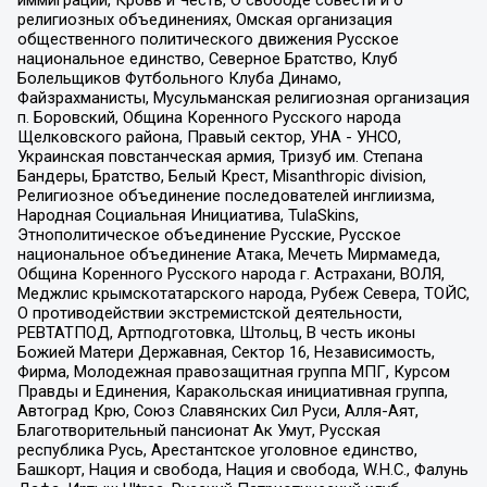
иммиграции, Кровь и Честь, О свободе совести и о
религиозных объединениях, Омская организация
общественного политического движения Русское
национальное единство, Северное Братство, Клуб
Болельщиков Футбольного Клуба Динамо,
Файзрахманисты, Мусульманская религиозная организация
п. Боровский, Община Коренного Русского народа
Щелковского района, Правый сектор, УНА - УНСО,
Украинская повстанческая армия, Тризуб им. Степана
Бандеры, Братство, Белый Крест, Misanthropic division,
Религиозное объединение последователей инглиизма,
Народная Социальная Инициатива, TulaSkins,
Этнополитическое объединение Русские, Русское
национальное объединение Атака, Мечеть Мирмамеда,
Община Коренного Русского народа г. Астрахани, ВОЛЯ,
Меджлис крымскотатарского народа, Рубеж Севера, ТОЙС,
О противодействии экстремистской деятельности,
РЕВТАТПОД, Артподготовка, Штольц, В честь иконы
Божией Матери Державная, Сектор 16, Независимость,
Фирма, Молодежная правозащитная группа МПГ, Курсом
Правды и Единения, Каракольская инициативная группа,
Автоград Крю, Союз Славянских Сил Руси, Алля-Аят,
Благотворительный пансионат Ак Умут, Русская
республика Русь, Арестантское уголовное единство,
Башкорт, Нация и свобода, Нация и свобода, W.H.С., Фалунь