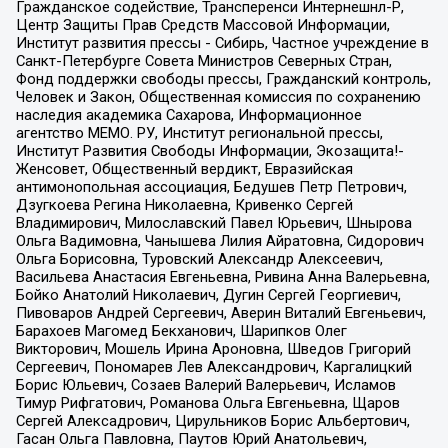
Гражданское содействие, Трансперенси Интернешнл-Р,
Центр Защиты Прав Средств Массовой Информации,
Институт развития прессы - Сибирь, Частное учреждение в
Санкт-Петербурге Совета Министров Северных Стран,
Фонд поддержки свободы прессы, Гражданский контроль,
Человек и Закон, Общественная комиссия по сохранению
наследия академика Сахарова, Информационное
агентство МЕМО. РУ, Институт региональной прессы,
Институт Развития Свободы Информации, Экозащита!-
Женсовет, Общественный вердикт, Евразийская
антимонопольная ассоциация, Бедушев Петр Петрович,
Дзугкоева Регина Николаевна, Кривенко Сергей
Владимирович, Милославский Павел Юрьевич, Шнырова
Ольга Вадимовна, Чанышева Лилия Айратовна, Сидорович
Ольга Борисовна, Туровский Александр Алексеевич,
Васильева Анастасия Евгеньевна, Ривина Анна Валерьевна,
Бойко Анатолий Николаевич, Дугин Сергей Георгиевич,
Пивоваров Андрей Сергеевич, Аверин Виталий Евгеньевич,
Барахоев Магомед Бекханович, Шарипков Олег
Викторович, Мошель Ирина Ароновна, Шведов Григорий
Сергеевич, Пономарев Лев Александрович, Каргалицкий
Борис Юльевич, Созаев Валерий Валерьевич, Исламов
Тимур Рифгатович, Романова Ольга Евгеньевна, Щаров
Сергей Алексадрович, Цирульников Борис Альбертович,
Гасан Ольга Павловна, Паутов Юрий Анатольевич,