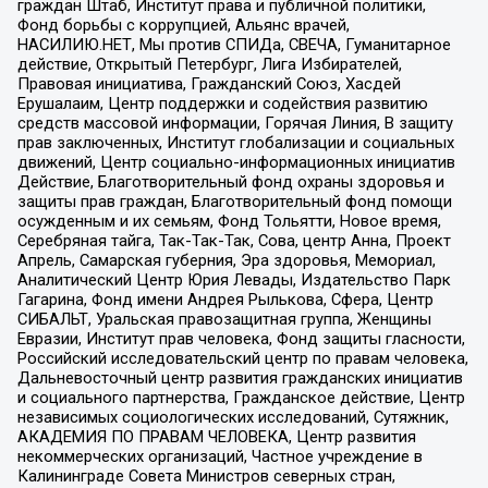
граждан Штаб, Институт права и публичной политики,
Фонд борьбы с коррупцией, Альянс врачей,
НАСИЛИЮ.НЕТ, Мы против СПИДа, СВЕЧА, Гуманитарное
действие, Открытый Петербург, Лига Избирателей,
Правовая инициатива, Гражданский Союз, Хасдей
Ерушалаим, Центр поддержки и содействия развитию
средств массовой информации, Горячая Линия, В защиту
прав заключенных, Институт глобализации и социальных
движений, Центр социально-информационных инициатив
Действие, Благотворительный фонд охраны здоровья и
защиты прав граждан, Благотворительный фонд помощи
осужденным и их семьям, Фонд Тольятти, Новое время,
Серебряная тайга, Так-Так-Так, Сова, центр Анна, Проект
Апрель, Самарская губерния, Эра здоровья, Мемориал,
Аналитический Центр Юрия Левады, Издательство Парк
Гагарина, Фонд имени Андрея Рылькова, Сфера, Центр
СИБАЛЬТ, Уральская правозащитная группа, Женщины
Евразии, Институт прав человека, Фонд защиты гласности,
Российский исследовательский центр по правам человека,
Дальневосточный центр развития гражданских инициатив
и социального партнерства, Гражданское действие, Центр
независимых социологических исследований, Сутяжник,
АКАДЕМИЯ ПО ПРАВАМ ЧЕЛОВЕКА, Центр развития
некоммерческих организаций, Частное учреждение в
Калининграде Совета Министров северных стран,