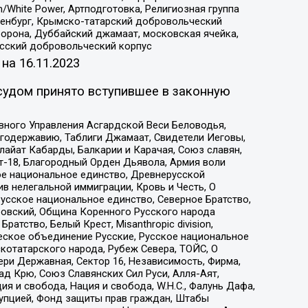
/White Power, Артподготовка, Религиозная группа
Оренбург, Крымско-татарский добровольческий
орона, Дуббайский джамаат, московская ячейка,
усский добровольческий корпус
 на
16.11.2023
судом принято вступившее в законную
вного Управления Асгардской Веси Беловодья,
годержавию, Таблиги Джамаат, Свидетели Иеговы,
айат Кабарды, Балкарии и Карачая, Союз славян,
т-18, Благородный Орден Дьявола, Армия воли
ое национальное единство, Древнерусской
 нелегальной иммиграции, Кровь и Честь, О
усское национальное единство, Северное Братство,
ровский, Община Коренного Русского народа
атство, Белый Крест, Misanthropic division,
еское объединение Русские, Русское национальное
котатарского народа, Рубеж Севера, ТОЙС, О
ри Державная, Сектор 16, Независимость, Фирма,
д Крю, Союз Славянских Сил Руси, Алля-Аят,
я и свобода, Нация и свобода, W.H.С., Фалунь Дафа,
рупцией, Фонд защиты прав граждан, Штабы