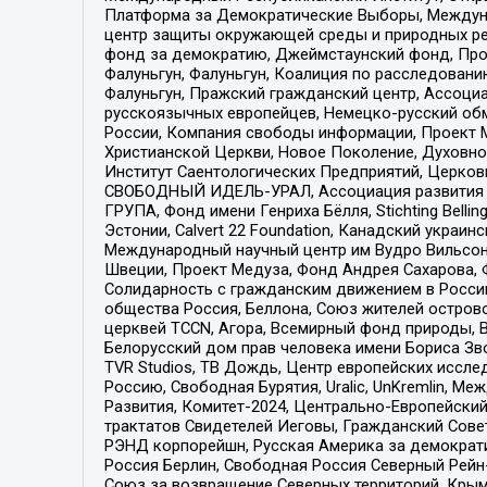
Платформа за Демократические Выборы, Междуна
центр защиты окружающей среды и природных ресу
фонд за демократию, Джеймстаунский фонд, Прож
Фалуньгун, Фалуньгун, Коалиция по расследован
Фалуньгун, Пражский гражданский центр, Ассоци
русскоязычных европейцев, Немецко-русский об
России, Компания свободы информации, Проект М
Христианской Церкви, Новое Поколение, Духовн
Институт Саентологических Предприятий, Церков
СВОБОДНЫЙ ИДЕЛЬ-УРАЛ, Ассоциация развития ж
ГРУПА, Фонд имени Генриха Бёлля, Stichting Bellin
Эстонии, Calvert 22 Foundation, Канадский укра
Международный научный центр им Вудро Вильсона
Швеции, Проект Медуза, Фонд Андрея Сахарова, Ф
Солидарность с гражданским движением в России 
общества Россия, Беллона, Союз жителей острово
церквей TCCN, Агора, Всемирный фонд природы, B
Белорусский дом прав человека имени Бориса Зво
TVR Studios, ТВ Дождь, Центр европейских иссл
Россию, Свободная Бурятия, Uralic, UnKremlin, 
Развития, Комитет-2024, Центрально-Европейски
трактатов Свидетелей Иеговы, Гражданский Совет
РЭНД корпорейшн, Русская Америка за демократи
Россия Берлин, Свободная Россия Северный Рейн-В
Союз за возвращение Северных территорий, Крымско