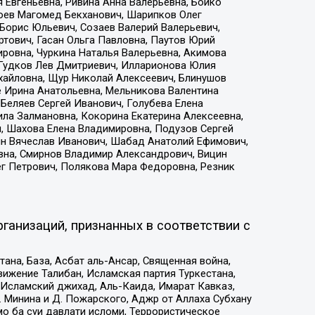
 Евгеньевна, Ривина Анна Валерьевна, Бойко
хоев Магомед Бекханович, Шарипков Олег
Борис Юльевич, Созаев Валерий Валерьевич,
тович, Гасан Ольга Павловна, Паутов Юрий
ровна, Чуркина Наталья Валерьевна, Акимова
 Гудков Лев Дмитриевич, Илларионова Юлия
ихайловна, Щур Николай Алексеевич, Блинушов
е Ирина Анатольевна, Мельникова Валентина
Беляев Сергей Иванович, Голубева Елена
ила Залмановна, Кокорина Екатерина Алексеевна,
, Шахова Елена Владимировна, Подузов Сергей
ин Вячеслав Иванович, Шабад Анатолий Ефимович,
вна, Смирнов Владимир Александрович, Вицин
ег Петрович, Полякова Мара Федоровна, Резник
ганизаций, признанных в соответствии с
на, База, Асбат аль-Ансар, Священная война,
ижение Талибан, Исламская партия Туркестана,
Исламский джихад, Аль-Каида, Имарат Кавказ,
 Минина и Д. Пожарского, Аджр от Аллаха Субхану
о ба суи давлати исломи, Террористическое