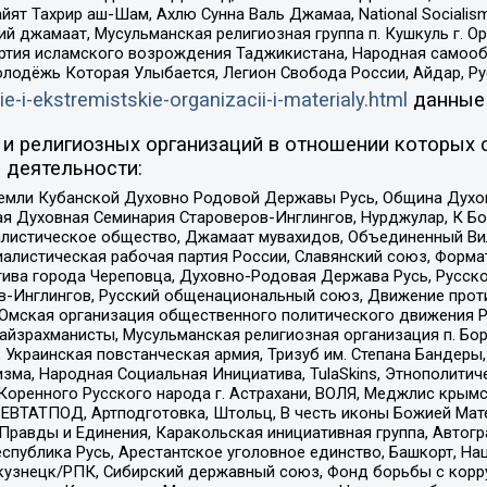
ят Тахрир аш-Шам, Ахлю Сунна Валь Джамаа, National Socialism
ий джамаат, Мусульманская религиозная группа п. Кушкуль г. 
ртия исламского возрождения Таджикистана, Народная самооб
олодёжь Которая Улыбается, Легион Свобода России, Айдар, Р
ie-i-ekstremistskie-organizacii-i-materialy.html
данные
и религиозных организаций в отношении которых 
 деятельности:
земли Кубанской Духовно Родовой Державы Русь, Община Духо
 Духовная Семинария Староверов-Инглингов, Нурджулар, К Бо
листическое общество, Джамаат мувахидов, Объединенный Вил
иалистическая рабочая партия России, Славянский союз, Форма
ива города Череповца, Духовно-Родовая Держава Русь, Русск
-Инглингов, Русский общенациональный союз, Движение против
 Омская организация общественного политического движения Р
йзрахманисты, Мусульманская религиозная организация п. Бо
краинская повстанческая армия, Тризуб им. Степана Бандеры, Бр
зма, Народная Социальная Инициатива, TulaSkins, Этнополитич
оренного Русского народа г. Астрахани, ВОЛЯ, Меджлис крымс
РЕВТАТПОД, Артподготовка, Штольц, В честь иконы Божией Мате
равды и Единения, Каракольская инициативная группа, Автогра
спублика Русь, Арестантское уголовное единство, Башкорт, Наци
окузнецк/РПК, Сибирский державный союз, Фонд борьбы с кор