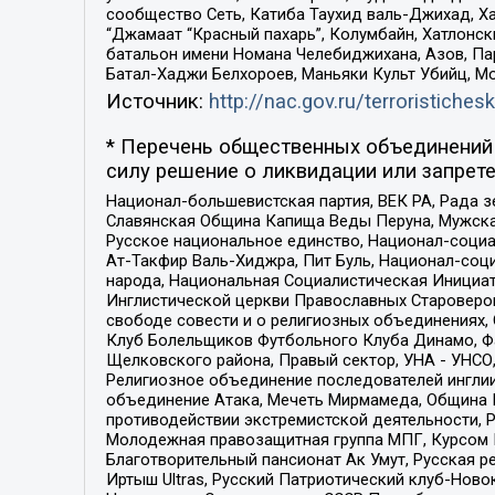
сообщество Сеть, Катиба Таухид валь-Джихад, Хай
“Джамаат “Красный пахарь”, Колумбайн, Хатлонск
батальон имени Номана Челебиджихана, Азов, Па
Батал-Хаджи Белхороев, Маньяки Культ Убийц, М
Источник:
http://nac.gov.ru/terroristichesk
* Перечень общественных объединений 
силу решение о ликвидации или запрете
Национал-большевистская партия, ВЕК РА, Рада 
Славянская Община Капища Веды Перуна, Мужская
Русское национальное единство, Национал-социа
Ат-Такфир Валь-Хиджра, Пит Буль, Национал-соц
народа, Национальная Социалистическая Инициат
Инглистической церкви Православных Староверов
свободе совести и о религиозных объединениях,
Клуб Болельщиков Футбольного Клуба Динамо, Фа
Щелковского района, Правый сектор, УНА - УНСО, У
Религиозное объединение последователей инглии
объединение Атака, Мечеть Мирмамеда, Община К
противодействии экстремистской деятельности, 
Молодежная правозащитная группа МПГ, Курсом П
Благотворительный пансионат Ак Умут, Русская ре
Иртыш Ultras, Русский Патриотический клуб-Нов