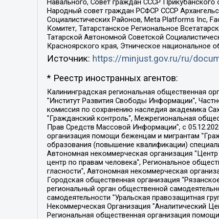
Навального, Совет граждан СССР Прикубанского 
Народный совет граждан РСФСР СССР Архангельск
Социалистических Районов, Meta Platforms Inc, 
Комитет, Татарстанское Региональное Всетатар
Татарской Автономной Советской Социалистическ
Красноярского края, Этническое национальное о
Источник:
https://minjust.gov.ru/ru/doc
* Реестр иностранных агентов:
Калининградская региональная общественная организация "Экозащита!-Женсовет", Фонд содействия защите прав и свобод граждан "Общественный вердикт", Фонд "Институт Развития Свободы Информации", Частное учреждение "Информационное агентство МЕМО. РУ", Региональная общественная организация "Общественная комиссия по сохранению наследия академика Сахарова", Фонд поддержки свободы прессы, Санкт-Петербургская общественная правозащитная организация "Гражданский контроль", Межрегиональная общественная организация "Информационно-просветительский центр "Мемориал", Региональный Фонд "Центр Защиты Прав Средств Массовой Информации", с 05.12.2023 Фонд "Центр Защиты Прав Средств массовой информации", Региональная общественная благотворительная организация помощи беженцам и мигрантам "Гражданское содействие", Негосударственное образовательное учреждение дополнительного профессионального образования (повышение квалификации) специалистов "АКАДЕМИЯ ПО ПРАВАМ ЧЕЛОВЕКА", Свердловская региональная общественная организация "Сутяжник", Автономная некоммерческая организация "Центр независимых социологических исследований", Союз общественных объединений "Российский исследовательский центр по правам человека", Региональное общественное учреждение научно-информационный центр "МЕМОРИАЛ", Некоммерческая организация "Фонд защиты гласности", Автономная некоммерческая организация "Институт прав человека", Городская общественная организация "Екатеринбургское общество "МЕМОРИАЛ", Городская общественная организация "Рязанское историко-просветительское и правозащитное общество "Мемориал" (Рязанский Мемориал), Челябинский региональный орган общественной самодеятельности – женское общественное объединение "Женщины Евразии", Челябинский региональный орган общественной самодеятельности "Уральская правозащитная группа", Фонд содействия защите здоровья и социальной справедливости имени Андрея Рылькова, Автономная Некоммерческая Организация "Аналитический Центр Юрия Левады", Автономная некоммерческая организация социальной поддержки населения "Проект Апрель", Региональная общественная организация помощи женщинам и детям, находящимся в кризисной ситуации "Информационно-методический центр "Анна", Фонд содействия развитию массовых коммуникаций и правовому просвещению "Так-так-Так", Фонд содействия устойчивому развитию "Серебряная тайга", Свердловский региональный общественный фонд социальных проектов "Новое время", "Idel.Реалии", Кавказ.Реалии, Крым.Реалии, Телеканал Настоящее Время, Татаро-башкирская служба Радио Свобода (Azatliq Radiosi), Радио Свободная Европа/Радио Свобода (PCE/PC), "Сибирь.Реалии", "Фактограф", Благотворительный фонд помощи осужденным и их семьям, Автономная некоммерческая организация "Институт глобализации и социальных движений", Фонд "В защиту прав заключенных", Частное учреждение "Центр поддержки и содействия развитию средств массовой информации", Пензенский региональный общественный благотворительный фонд "Гражданский союз", "Север.Реалии", Некоммерческая организация Фонд "Правовая инициатива", 