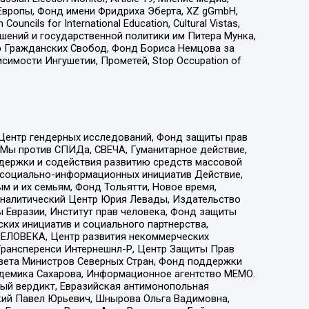
Европы, Фонд имени Фридриха Эберта, XZ gGmbH,
ls for International Education, Cultural Vistas,
ошений и государственной политики им Питера Мунка,
 Гражданских Свобод, Фонд Бориса Немцова за
имости Ингушетии, Прометей, Stop Occupation of
 Центр гендерных исследований, Фонд защиты прав
 Мы против СПИДа, СВЕЧА, Гуманитарное действие,
ддержки и содействия развитию средств массовой
р социально-информационных инициатив Действие,
 и их семьям, Фонд Тольятти, Новое время,
, Аналитический Центр Юрия Левады, Издательство
 Евразии, Институт прав человека, Фонд защиты
ких инициатив и социального партнерства,
ЕЛОВЕКА, Центр развития некоммерческих
 Трансперенси Интернешнл-Р, Центр Защиты Прав
овета Министров Северных Стран, Фонд поддержки
адемика Сахарова, Информационное агентство МЕМО.
ый вердикт, Евразийская антимонопольная
кий Павел Юрьевич, Шнырова Ольга Вадимовна,