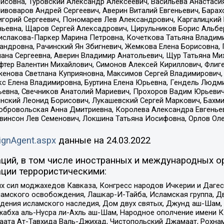
совна, Туровский Александр Алексеевич, Васильева Анастасия
Пивоваров Андрей Сергеевич, Аверин Виталий Евгеньевич, Бара
горий Сергеевич, Пономарев Лев Александрович, Каргалицкий 
ньевна, Щаров Сергей Алексадрович, Цирульников Борис Альбер
ислакова-Паркер Марина Петровна, Кочеткова Татьяна Владими
сандровна, Рачинский Ян Збигневич, Жемкова Елена Борисовна,
лана Сергеевна, Аверин Владимир Анатольевич, Щур Татьяна М
фтер Валентин Михайлович, Симонов Алексей Кириллович, Флиг
женова Светлана Куприяновна, Максимов Сергей Владимирович, 
кс Елена Владимировна, Буртина Елена Юрьевна, Гендель Людм
евна, Свечников Анатолий Мариевич, Прохоров Вадим Юрьевич
инский Леонид Борисович, Лукашевский Сергей Маркович, Бахм
Добровольская Анна Дмитриевна, Королева Александра Евгенье
евинсон Лев Семенович, Локшина Татьяна Иосифовна, Орлов Ол
ignAgent.aspx
данные на
24.03.2022
ций, в том числе иностранных и международных ор
ции террористическими:
ил моджахедов Кавказа, Конгресс народов Ичкерии и Дагеста
ламского освобождения, Лашкар-И-Тайба, Исламская группа, Дв
ения исламского наследия, Дом двух святых, Джунд аш-Шам, 
жабха аль-Нусра ли-Ахль аш-Шам, Народное ополчение имени К.
ата Ат-Тавхида Валь-Джихад, Чистопольский Джамаат, Рохнам