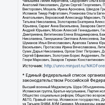
Чанышева Лилия Айратовна, Сидорович Ольга Бори
Анатолий Николаевич, Дугин Сергей Георгиевич, 
Викторович, Мошель Ирина Ароновна, Шведов Гри
Исламов Тимур Рифгатович, Романова Ольга Евге
Анатольевич, Верховский Александр Маркович, П
Татьяна Николаевна, Золотарева Екатерина Алек
Юрьевна, Саранг Анна Васильевна, Захарова Свет
Андрей Юрьевич, Мосин Алексей Геннадьевич, Ге
Дмитриевна, Вититинова Елена Владимировна, Ба
Николаевна, Ганнушкина Светлана Алексеевна, За
Шуманов Илья Вячеславович, Арапова Галина Юрь
Васильевич, Протасова Ирина Вячеславовна, Лит
Сухих Дарья Николаевна, Орлов Олег Петрович, 
Сергей Ефимович, Золотухин Борис Андреевич, Л
Генри Маркович, Захаров Герман Константинович
Источник:
http://unro.minjust.ru/NKOFore
* Единый федеральный список организа
законодательством Российской Федера
Высший военный Маджлисуль Шура Объединенных с
Исламская группа, Братья-мусульмане, Партия ис
Общество социальных реформ, Общество возрожд
АБТО, Правый сектор, Исламское государство, Д
уа Тагьаля SHAM, АУМ Синрике, Муджахеды джама