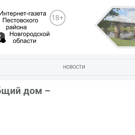
18+
НОВОСТИ
бщий дом –