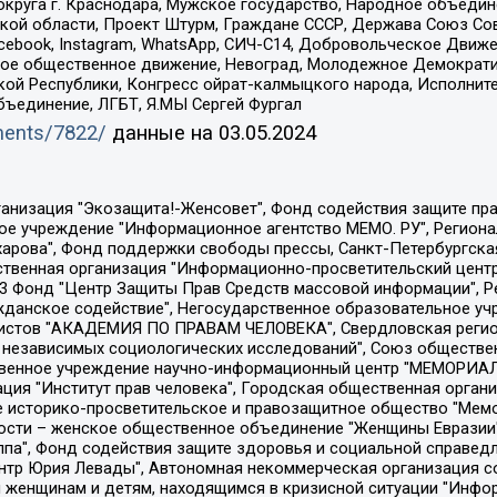
округа г. Краснодара, Мужское государство, Народное объедин
ой области, Проект Штурм, Граждане СССР, Держава Союз Сов
Facebook, Instagram, WhatsApp, СИЧ-С14, Добровольческое Движ
ское общественное движение, Невоград, Молодежное Демократ
ой Республики, Конгресс ойрат-калмыцкого народа, Исполнит
бъединение, ЛГБТ, Я.МЫ Сергей Фургал
uments/7822/
данные на
03.05.2024
Общество с ограниченной ответственностью "Радио Свободная Европа/Радио Свобода", Чешское информационное агентство "MEDIUM-ORIENT", Красноярская региональная общественная организация "Мы против СПИДа", Камалягин Денис Николаевич, Маркелов Сергей Евгеньевич, Пономарев Лев Александрович, Савицкая Людмила Алексеевна, Автономная некоммерческая организация "Центр по работе с проблемой насилия "НАСИЛИЮ.НЕТ", Межрегиональный профессиональный союз работников здравоохранения "Альянс врачей", Юридическое лицо, зарегистрированное в Латвийской Республике, SIA "Medusa Project" (регистрационный номер 40103797863, дата регистрации 10.06.2014), Некоммерческая организация "Фонд по борьбе с коррупцией", Автономная некоммерческая организация "Институт права и публичной политики", Баданин Роман Сергеевич, Гликин Максим Александрович, Железнова Мария Михайловна, Лукьянова Юлия Сергеевна, Маетная Елизавета Витальевна, Маняхин Петр Борисович, Чуракова Ольга Владимировна, Ярош Юлия Петровна, Юридическое лицо "The Insider SIA", зарегистрированное в Риге, Латвийская Республика (дата регистрации 26.06.2015), являющееся администратором доменного имени интернет-издания "The Insider SIA", https://theins.ru, Постернак Алексей Евгеньевич, Рубин Михаил Аркадьевич, Анин Роман Александрович, Юридическое лицо Istories fonds, зарегистрированное в Латвийской Республике (регистрационный номер 50008295751, дата регистрации 24.02.2020), Великовский Дмитрий Александрович, Долинина Ирина Николаевна, Мароховская Алеся Алексеевна, Шлейнов Роман Юрьевич, Шмагун Олеся Валентиновна, Общество с ограниченной ответственностью "Альтаир 2021", Общество с ограниченной ответственностью "Вега 2021", Общество с ограниченной ответственностью "Главный редактор 2021", Общество с ограниченной ответственностью "Ромашки монолит", Важенков Артем Валерьевич, Ивановская областная общественная организация "Центр гендерных исследований", Гурман Юрий Альбертович, Медиапроект "ОВД-Инфо", Егоров Владимир Владимирович, Жилинский Владимир Александрович, Общество с ограниченной ответственностью "ЗП", Иванова София Юрьевна, Карезина Инна Павловна, Кильтау Екатерина Викторовна, Петров Алексей Викторович, Пискунов Сергей Евгеньевич, Смирнов Сергей Сергеевич, Тихонов Михаил Сергеевич, Общество с ограниченной ответственностью "ЖУРНАЛИСТ-ИНОСТРАННЫЙ АГЕНТ", Арапова Галина Юрьевна, Вольтская Татьяна Анатольевна, Американская компания "Mason G.E.S. Anonymous Foundation" (США), являющаяся владельцем интернет-издания https://mnews.world/, Компания "Stichting Bellingcat", зарегистрированная в Нидерландах (дата регистрации 11.07.2018), Захаров Андрей Вячеславович, Клепиковская Екатерина Дмитриевна, Общество с ограниченной ответственностью "МЕМО", Перл Роман Александрович, Симонов Евгений Алексеевич, Соловьева Елена Анатольевна, Сотников Даниил Владимирович, Сурначева Елизавета Дмитриевна, Автономная некоммерческая организация по защите прав человека и информированию населения "Якутия – Наше Мнение", Общество с ограниченной ответственностью "Москоу диджитал медиа", с 26.01.2023 Общество с ограниченной ответственностью "Чайка Белые сады", Ветошкина Валерия Валерьевна, Заговора Максим Александрович, Межрегиональное общественное движение "Российская ЛГБТ - сеть", Оленичев Максим Владимирович, Павлов Иван Юрьевич, Скворцова Елена Сергеевна, Общество с ограниченной ответственностью "Как бы инагент", Кочетков Игорь Викторович, Общество с ограниченной ответственностью "Честные выборы", Еланчик Олег Александрович, Общество с ограниченной ответственностью "Нобелевский призыв", Гималова Регина Эмилевна, Григорьев Андрей Валерьевич, Григорьева Алина Александровна, Ассоциация по содействию защите прав призывников, альтернативнослужащих и военнослужащих "Правозащитная группа "Гражданин.Армия.Право", Хисамова Регина Фаритовна, Автономная некоммерческая организация по реализа