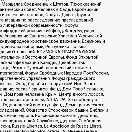
 Маршалла Соединенных Штатов, Тихоокеанский
нтический совет, Человек в беде, Европейский
 извлечения органов, Фалунь Дафа, Друзья
рганизация по расследованию преследований
тр либеральной современности, Форум
 Оксфордский российский фонд, Фонд Будущее
е Управление Евангельских Христиан Украинской
еждународное христианское движение, Всемирный
людению за выборами, Республика Польша,
народных Отношений, КРИМСЬКА ПРАВОЗАХИСНА
ы Центральной и Восточной Европы, Фонд Открытой
иональная федерация Канады, Декабристы,
тр , Риддл, Русский антивоенный комитет в
nternational, Форум Свободных Народов ПостРоссии,
дарственного управления, Форум гражданского
рнешнл, Фонд борьбы с коррупцией Инк, Завет
прав человека Чернигов, Фонд Дом Прав Человека,
н, Дом прав человека Крым, Центр дикого лосося,
стов расследователей, АЛЛАТРА, За свободную
д, Гудзоновский институт, Фонд Демократического
сследований, Общество Сторожевой башни, Библии и
сточная Европа, Российский комитет действия,
-расследователей, Служба поддержки, Свободная
 Russie-Libertes, La Asocicion de Rusos Libres,
an Election Monitor, Article 19, Мнение медиа,