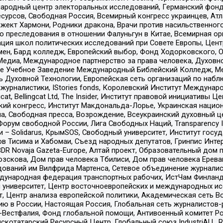
родный центр электоральных исследований, Германский фонд
рсов, Свободная Россия, Всемирный конгресс украинцев, Атла
ект Хармони, Родники дракона, Врачи против насильственного
ию преследования в отношении Фалуньгун в Китае, Всемирная о
ация школ политических исследований при Совете Европы, Цен
мен, Бард колледж, Европейский выбор, Фонд Ходорковского,
едиа, Международное партнерство за права человека, Духовно
ое Учебное Заведение Международный Библейский Колледж, М
ь Духовной Технологии, Европейская сеть организаций по наб
урналистики, IStories fonds, Королевский Институт Между
gcat, Bellingcat Ltd, The Insider, Институт правовой инициатив
инский конгресс, Институт Макдональда-Лорье, Украинская нац
, Свободная пресса, Возрождение, Всеукраинский духовный цен
орум свободной России, Лига Свободных Наций, Transparеncy I
– Solidarus, КрымSOS, Свободный университет, Институт госу
в Тисима и Хабомаи, Съезд народных депутатов, Гринпис Инте
DR Novaja Gazeta-Europe, Алтай проект, Образовательный дом 
зскова, Дом прав человека Тбилиси, Дом прав человека Ерева
едований им Вилфрида Мартенса, Сетевое объединение журнали
Международная федерация транспортных рабочих, ИстЧам Финлан
й университет, Центр восточноевропейских и международных и
, Центр анализа европейской политики, Академическая сеть Во
ю в России, Настоящая Россия, Глобальная сеть журналистов
естфалия, Фонд глобальной помощи, Антивоенный комитет России,
татарский Ресурсный Центр, Глобальный союз IndustriALL, Russi