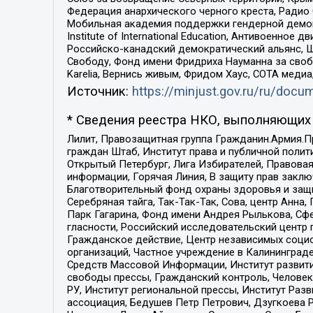
Федерация анархического черного креста, Радио
Мобильная академия поддержки гендерной демократи
Institute of International Education, Антивоенн
Российско-канадский демократический альянс, 
Свободу, Фонд имени Фридриха Науманна за свобо
Karelia, Вернись живым, Фридом Хаус, СОТА меди
Источник:
https://minjust.gov.ru/ru/doc
* Сведения реестра НКО, выполняющих 
Лилит, Правозащитная группа Гражданин.Армия.П
граждан Штаб, Институт права и публичной поли
Открытый Петербург, Лига Избирателей, Правова
информации, Горячая Линия, В защиту прав закл
Благотворительный фонд охраны здоровья и защи
Серебряная тайга, Так-Так-Так, Сова, центр Анн
Парк Гагарина, Фонд имени Андрея Рылькова, Сф
гласности, Российский исследовательский центр 
Гражданское действие, Центр независимых соци
организаций, Частное учреждение в Калининград
Средств Массовой Информации, Институт развити
свободы прессы, Гражданский контроль, Человек
РУ, Институт региональной прессы, Институт Ра
ассоциация, Бедушев Петр Петрович, Дзугкоева 