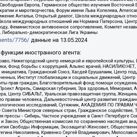
 Свободная Европа, Германское общество изучения Восточной 
и и миротворчества, Форум имени Льва Копелева, American Counci
ое движение Антальи, Открытый диалог, Школа международных отн
Школа международных отношений им Нормана Патерсона, Центр
ду, Феминистское антивоенное сопротивление, Комитет независ
а, Либерально-демократическая Лига Украины
uments/7756/
данные на
13.05.2024
функции иностранного агента:
раво, Нижегородский центр немецкой и европейской культуры,
тики, Фонд борьбы с коррупцией, Альянс врачей, НАСИЛИЮ.НЕТ,
я инициатива, Гражданский Союз, Хасдей Ерушалаим, Центр по
юченных, Институт глобализации и социальных движений, Цент
ты прав граждан, Благотворительный фонд помощи осужденным
а, Проект Апрель, Самарская губерния, Эра здоровья, Мемориал
ера, Центр СИБАЛЬТ, Уральская правозащитная группа, Женщины
по правам человека, Дальневосточный центр развития гражданс
ологических исследований, Сутяжник, АКАДЕМИЯ ПО ПРАВАМ Ч
е Совета Министров северных стран, Гражданское содействие,
я прессы - Сибирь, Частное учреждение в Санкт-Петербурге С
 и Закон, Общественная комиссия по сохранению наследия ак
звития Свободы Информации, Экозащита!-Женсовет, Общественн
Регина Николаевна, Кривенко Сергей Владимирович, Милославс