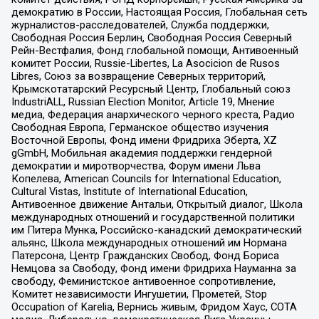
демократию в России, Настоящая Россия, Глобальная сеть
журналистов-расследователей, Служба поддержки,
Свободная Россия Берлин, Свободная Россия Северный
Рейн-Вестфалия, Фонд глобальной помощи, Антивоенный
комитет России, Russie-Libertes, La Asocicion de Rusos
Libres, Союз за возвращение Северных территорий,
Крымскотатарский Ресурсный Центр, Глобальный союз
IndustriALL, Russian Election Monitor, Article 19, Мнение
медиа, Федерация анархического черного креста, Радио
Свободная Европа, Германское общество изучения
Восточной Европы, Фонд имени Фридриха Эберта, XZ
gGmbH, Мобильная академия поддержки гендерной
демократии и миротворчества, Форум имени Льва
Копелева, American Councils for International Education,
Cultural Vistas, Institute of International Education,
Антивоенное движение Антальи, Открытый диалог, Школа
международных отношений и государственной политики
им Питера Мунка, Российско-канадский демократический
альянс, Школа международных отношений им Нормана
Патерсона, Центр Гражданских Свобод, Фонд Бориса
Немцова за Свободу, Фонд имени Фридриха Науманна за
свободу, Феминистское антивоенное сопротивление,
Комитет независимости Ингушетии, Прометей, Stop
Occupation of Karelia, Вернись живым, Фридом Хаус, СОТА