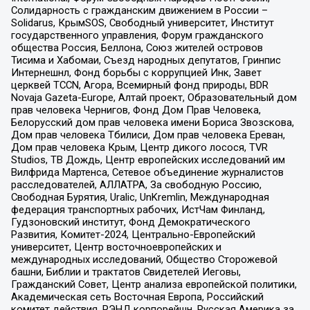
Солидарность с гражданским движением в России –
Solidarus, КрымSOS, Свободный университет, Институт
государственного управления, Форум гражданского
общества Россия, Беллона, Союз жителей островов
Тисима и Хабомаи, Съезд народных депутатов, Гринпис
Интернешнл, Фонд борьбы с коррупцией Инк, Завет
церквей TCCN, Агора, Всемирный фонд природы, BDR
Novaja Gazeta-Europe, Алтай проект, Образовательный дом
прав человека Чернигов, Фонд Дом Прав Человека,
Белорусский дом прав человека имени Бориса Звозскова,
Дом прав человека Тбилиси, Дом прав человека Ереван,
Дом прав человека Крым, Центр дикого лосося, TVR
Studios, ТВ Дождь, Центр европейских исследований им
Вилфрида Мартенса, Сетевое объединение журналистов
расследователей, АЛЛАТРА, За свободную Россию,
Свободная Бурятия, Uralic, UnKremlin, Международная
федерация транспортных рабочих, ИстЧам Финланд,
Гудзоновский институт, Фонд Демократического
Развития, Комитет-2024, Центрально-Европейский
университет, Центр восточноевропейских и
международных исследований, Общество Сторожевой
башни, Библии и трактатов Свидетелей Иеговы,
Гражданский Совет, Центр анализа европейской политики,
Академическая сеть Восточная Европа, Российский
комитет действия, РЭНД корпорейшн, Русская Америка за