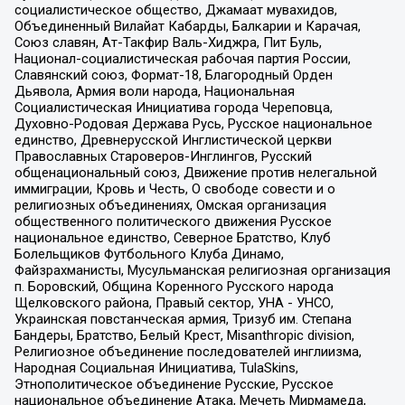
социалистическое общество, Джамаат мувахидов,
Объединенный Вилайат Кабарды, Балкарии и Карачая,
Союз славян, Ат-Такфир Валь-Хиджра, Пит Буль,
Национал-социалистическая рабочая партия России,
Славянский союз, Формат-18, Благородный Орден
Дьявола, Армия воли народа, Национальная
Социалистическая Инициатива города Череповца,
Духовно-Родовая Держава Русь, Русское национальное
единство, Древнерусской Инглистической церкви
Православных Староверов-Инглингов, Русский
общенациональный союз, Движение против нелегальной
иммиграции, Кровь и Честь, О свободе совести и о
религиозных объединениях, Омская организация
общественного политического движения Русское
национальное единство, Северное Братство, Клуб
Болельщиков Футбольного Клуба Динамо,
Файзрахманисты, Мусульманская религиозная организация
п. Боровский, Община Коренного Русского народа
Щелковского района, Правый сектор, УНА - УНСО,
Украинская повстанческая армия, Тризуб им. Степана
Бандеры, Братство, Белый Крест, Misanthropic division,
Религиозное объединение последователей инглиизма,
Народная Социальная Инициатива, TulaSkins,
Этнополитическое объединение Русские, Русское
национальное объединение Атака, Мечеть Мирмамеда,