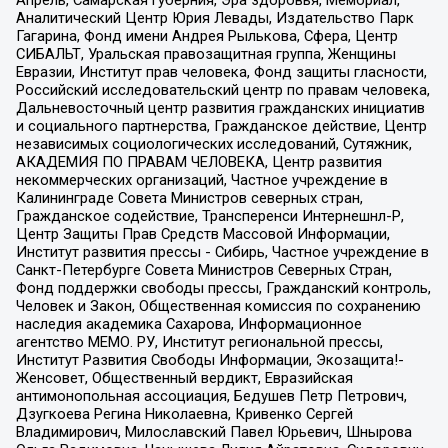
Апрель, Самарская губерния, Эра здоровья, Мемориал,
Аналитический Центр Юрия Левады, Издательство Парк
Гагарина, Фонд имени Андрея Рылькова, Сфера, Центр
СИБАЛЬТ, Уральская правозащитная группа, Женщины
Евразии, Институт прав человека, Фонд защиты гласности,
Российский исследовательский центр по правам человека,
Дальневосточный центр развития гражданских инициатив
и социального партнерства, Гражданское действие, Центр
независимых социологических исследований, Сутяжник,
АКАДЕМИЯ ПО ПРАВАМ ЧЕЛОВЕКА, Центр развития
некоммерческих организаций, Частное учреждение в
Калининграде Совета Министров северных стран,
Гражданское содействие, Трансперенси Интернешнл-Р,
Центр Защиты Прав Средств Массовой Информации,
Институт развития прессы - Сибирь, Частное учреждение в
Санкт-Петербурге Совета Министров Северных Стран,
Фонд поддержки свободы прессы, Гражданский контроль,
Человек и Закон, Общественная комиссия по сохранению
наследия академика Сахарова, Информационное
агентство МЕМО. РУ, Институт региональной прессы,
Институт Развития Свободы Информации, Экозащита!-
Женсовет, Общественный вердикт, Евразийская
антимонопольная ассоциация, Бедушев Петр Петрович,
Дзугкоева Регина Николаевна, Кривенко Сергей
Владимирович, Милославский Павел Юрьевич, Шнырова