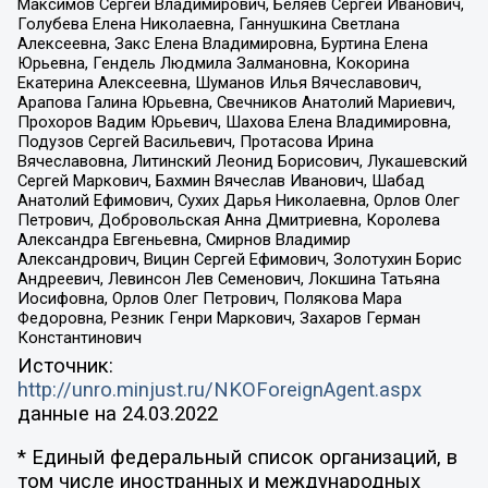
Максимов Сергей Владимирович, Беляев Сергей Иванович,
Голубева Елена Николаевна, Ганнушкина Светлана
Алексеевна, Закс Елена Владимировна, Буртина Елена
Юрьевна, Гендель Людмила Залмановна, Кокорина
Екатерина Алексеевна, Шуманов Илья Вячеславович,
Арапова Галина Юрьевна, Свечников Анатолий Мариевич,
Прохоров Вадим Юрьевич, Шахова Елена Владимировна,
Подузов Сергей Васильевич, Протасова Ирина
Вячеславовна, Литинский Леонид Борисович, Лукашевский
Сергей Маркович, Бахмин Вячеслав Иванович, Шабад
Анатолий Ефимович, Сухих Дарья Николаевна, Орлов Олег
Петрович, Добровольская Анна Дмитриевна, Королева
Александра Евгеньевна, Смирнов Владимир
Александрович, Вицин Сергей Ефимович, Золотухин Борис
Андреевич, Левинсон Лев Семенович, Локшина Татьяна
Иосифовна, Орлов Олег Петрович, Полякова Мара
Федоровна, Резник Генри Маркович, Захаров Герман
Константинович
Источник:
http://unro.minjust.ru/NKOForeignAgent.aspx
данные на
24.03.2022
* Единый федеральный список организаций, в
том числе иностранных и международных