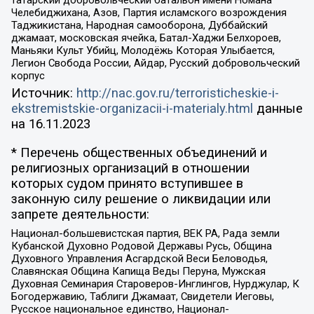
Челебиджихана, Азов, Партия исламского возрождения
Таджикистана, Народная самооборона, Дуббайский
джамаат, московская ячейка, Батал-Хаджи Белхороев,
Маньяки Культ Убийц, Молодёжь Которая Улыбается,
Легион Свобода России, Айдар, Русский добровольческий
корпус
Источник:
http://nac.gov.ru/terroristicheskie-i-
ekstremistskie-organizacii-i-materialy.html
данные
на
16.11.2023
* Перечень общественных объединений и
религиозных организаций в отношении
которых судом принято вступившее в
законную силу решение о ликвидации или
запрете деятельности:
Национал-большевистская партия, ВЕК РА, Рада земли
Кубанской Духовно Родовой Державы Русь, Община
Духовного Управления Асгардской Веси Беловодья,
Славянская Община Капища Веды Перуна, Мужская
Духовная Семинария Староверов-Инглингов, Нурджулар, К
Богодержавию, Таблиги Джамаат, Свидетели Иеговы,
Русское национальное единство, Национал-