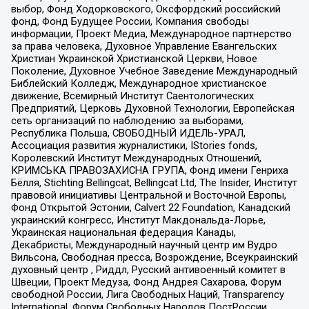
выбор, Фонд Ходорковского, Оксфордский российский
фонд, Фонд Будущее России, Компания свободы
информации, Проект Медиа, Международное партнерство
за права человека, Духовное Управление Евангельских
Христиан Украинской Христианской Церкви, Новое
Поколение, Духовное Учебное Заведение Международный
Библейский Колледж, Международное христианское
движение, Всемирный Институт Саентологических
Предприятий, Церковь Духовной Технологии, Европейская
сеть организаций по наблюдению за выборами,
Республика Польша, СВОБОДНЫЙ ИДЕЛЬ-УРАЛ,
Ассоциация развития журналистики, IStories fonds,
Королевский Институт Международных Отношений,
КРИМСЬКА ПРАВОЗАХИСНА ГРУПА, Фонд имени Генриха
Бёлля, Stichting Bellingcat, Bellingcat Ltd, The Insider, Институт
правовой инициативы Центральной и Восточной Европы,
Фонд Открытой Эстонии, Calvert 22 Foundation, Канадский
украинский конгресс, Институт Макдональда-Лорье,
Украинская национальная федерация Канады,
Декабристы, Международный научный центр им Вудро
Вильсона, Свободная пресса, Возрождение, Всеукраинский
духовный центр , Риддл, Русский антивоенный комитет в
Швеции, Проект Медуза, Фонд Андрея Сахарова, Форум
свободной России, Лига Свободных Наций, Transparеncy
International, Форум Свободных Народов ПостРоссии,