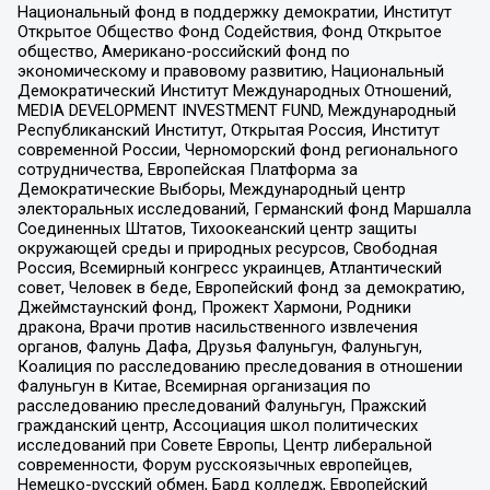
Национальный фонд в поддержку демократии, Институт
Открытое Общество Фонд Содействия, Фонд Открытое
общество, Американо-российский фонд по
экономическому и правовому развитию, Национальный
Демократический Институт Международных Отношений,
MEDIA DEVELOPMENT INVESTMENT FUND, Международный
Республиканский Институт, Открытая Россия, Институт
современной России, Черноморский фонд регионального
сотрудничества, Европейская Платформа за
Демократические Выборы, Международный центр
электоральных исследований, Германский фонд Маршалла
Соединенных Штатов, Тихоокеанский центр защиты
окружающей среды и природных ресурсов, Свободная
Россия, Всемирный конгресс украинцев, Атлантический
совет, Человек в беде, Европейский фонд за демократию,
Джеймстаунский фонд, Прожект Хармони, Родники
дракона, Врачи против насильственного извлечения
органов, Фалунь Дафа, Друзья Фалуньгун, Фалуньгун,
Коалиция по расследованию преследования в отношении
Фалуньгун в Китае, Всемирная организация по
расследованию преследований Фалуньгун, Пражский
гражданский центр, Ассоциация школ политических
исследований при Совете Европы, Центр либеральной
современности, Форум русскоязычных европейцев,
Немецко-русский обмен, Бард колледж, Европейский