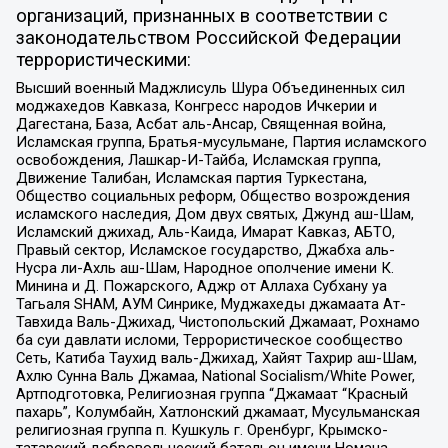
организаций, признанных в соответствии с
законодательством Российской Федерации
террористическими:
Высший военный Маджлисуль Шура Объединенных сил
моджахедов Кавказа, Конгресс народов Ичкерии и
Дагестана, База, Асбат аль-Ансар, Священная война,
Исламская группа, Братья-мусульмане, Партия исламского
освобождения, Лашкар-И-Тайба, Исламская группа,
Движение Талибан, Исламская партия Туркестана,
Общество социальных реформ, Общество возрождения
исламского наследия, Дом двух святых, Джунд аш-Шам,
Исламский джихад, Аль-Каида, Имарат Кавказ, АБТО,
Правый сектор, Исламское государство, Джабха аль-
Нусра ли-Ахль аш-Шам, Народное ополчение имени К.
Минина и Д. Пожарского, Аджр от Аллаха Субхану уа
Тагьаля SHAM, АУМ Синрике, Муджахеды джамаата Ат-
Тавхида Валь-Джихад, Чистопольский Джамаат, Рохнамо
ба суи давлати исломи, Террористическое сообщество
Сеть, Катиба Таухид валь-Джихад, Хайят Тахрир аш-Шам,
Ахлю Сунна Валь Джамаа, National Socialism/White Power,
Артподготовка, Религиозная группа “Джамаат “Красный
пахарь”, Колумбайн, Хатлонский джамаат, Мусульманская
религиозная группа п. Кушкуль г. Оренбург, Крымско-
татарский добровольческий батальон имени Номана