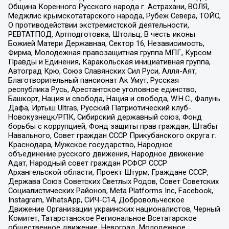
Община Коренного Русского народа г. Астрахани, ВОЛЯ,
Меджлис крымскотатарского народа, Рубеж Севера, ТОЙС,
О противодействии экстремистской деятельности,
РЕВТАТПОД, Артподготовка, Штольц, В честь иконы
Божией Матери Державная, Сектор 16, Независимость,
Фирма, Молодежная правозащитная группа МПГ, Курсом
Правды и Единения, Каракольская инициативная группа,
Автоград Крю, Союз Славянских Сил Руси, Алля-Аят,
Благотворительный пансионат Ак Умут, Русская
республика Русь, Арестантское уголовное единство,
Башкорт, Нация и свобода, Нация и свобода, W.H.С., Фалунь
Дафа, Иртыш Ultras, Русский Патриотический клуб-
Новокузнецк/РПК, Сибирский державный союз, Фонд
борьбы с коррупцией, Фонд защиты прав граждан, Штабы
Навального, Совет граждан СССР Прикубанского округа г.
Краснодара, Мужское государство, Народное
объединение русского движения, Народное движение
Адат, Народный совет граждан РСФСР СССР
Архангельской области, Проект Штурм, Граждане СССР,
Держава Союз Советских Светлых Родов, Совет Советских
Социалистических Районов, Meta Platforms Inc, Facebook,
Instagram, WhatsApp, СИЧ-С14, Добровольческое
Движение Организации украинских националистов, Черный
Комитет, Татарстанское Региональное Всетатарское
общественное движение, Невоград, Молодежное