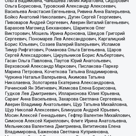
Ольга Вадимовна, Чанышева Лилия Айратовна, Сидорович
Ольга Борисовна, Туровский Александр Алексеевич,
Васильева Анастасия Евгеньевна, Ривина Анна Валерьевна,
Бойко Анатолий Николаевич, Дугин Сергей Георгиевич,
Пивоваров Андрей Сергеевич, Аверин Виталий Евгеньевич,
Барахоев Магомед Бекханович, Шарипков Олег
Викторович, Мошель Ирина Ароновна, Шведов Григорий
Сергеевич, Пономарев Лев Александрович, Каргалицкий
Борис Юльевич, Созаев Валерий Валерьевич, Исламов
Тимур Рифгатович, Романова Ольга Евгеньевна, Щаров
Сергей Алексадрович, Цирульников Борис Альбертович,
Гасан Ольга Павловна, Паутов Юрий Анатольевич,
Верховский Александр Маркович, Пислакова-Паркер
Марина Петровна, Кочеткова Татьяна Владимировна,
Чуркина Наталья Валерьевна, Акимова Татьяна
Николаевна, Золотарева Екатерина Александровна,
Рачинский Ян Збигневич, Жемкова Елена Борисовна,
Гудков Лев Дмитриевич, Илларионова Юлия Юрьевна,
Саранг Анна Васильевна, Захарова Светлана Сергеевна,
Аверин Владимир Анатольевич, Щур Татьяна Михайловна,
Щур Николай Алексеевич, Блинушов Андрей Юрьевич,
Мосин Алексей Геннадьевич, Гефтер Валентин Михайлович,
Симонов Алексей Кириллович, Флиге Ирина Анатольевна,
Мельникова Валентина Дмитриевна, Вититинова Елена
Владимировна, Баженова Светлана Куприяновна,