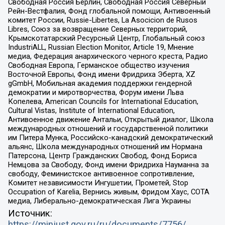
Свободная Россия Берлин, Свободная Россия Северный
Рейн-Вестфалия, Фонд глобальной помощи, Антивоенный
комитет России, Russie-Libertes, La Asocicion de Rusos
Libres, Союз за возвращение Северных территорий,
Крымскотатарский Ресурсный Центр, Глобальный союз
IndustriALL, Russian Election Monitor, Article 19, Мнение
медиа, Федерация анархического черного креста, Радио
Свободная Европа, Германское общество изучения
Восточной Европы, Фонд имени Фридриха Эберта, XZ
gGmbH, Мобильная академия поддержки гендерной
демократии и миротворчества, Форум имени Льва
Копелева, American Councils for International Education,
Cultural Vistas, Institute of International Education,
Антивоенное движение Антальи, Открытый диалог, Школа
международных отношений и государственной политики
им Питера Мунка, Российско-канадский демократический
альянс, Школа международных отношений им Нормана
Патерсона, Центр Гражданских Свобод, Фонд Бориса
Немцова за Свободу, Фонд имени Фридриха Науманна за
свободу, Феминистское антивоенное сопротивление,
Комитет независимости Ингушетии, Прометей, Stop
Occupation of Karelia, Вернись живым, Фридом Хаус, СОТА
медиа, Либерально-демократическая Лига Украины
Источник:
https://minjust.gov.ru/ru/documents/7756/