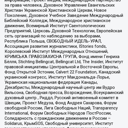
за права человека, Духовное Управление Евангельских
Христиан Украинской Христианской Церкви, Новое
Поколение, Духовное Учебное Заведение Международный
Библейский Колледж, Международное христианское
движение, Всемирный Институт Саентологических
Предприятий, Церковь Духовной Технологии, Европейская
сеть организаций по наблюдению за выборами,
Республика Польша, СВОБОДНЫЙ ИДЕЛЬ-УРАЛ,
Ассоциация развития журналистики, IStories fonds,
Королевский Институт Международных Отношений,
КРИМСЬКА ПРАВОЗАХИСНА ГРУПА, Фонд имени Генриха
Бёлля, Stichting Bellingcat, Bellingcat Ltd, The Insider, Институт
правовой инициативы Центральной и Восточной Европы,
Фонд Открытой Эстонии, Calvert 22 Foundation, Канадский
украинский конгресс, Институт Макдональда-Лорье,
Украинская национальная федерация Канады,
Декабристы, Международный научный центр им Вудро
Вильсона, Свободная пресса, Возрождение, Всеукраинский
духовный центр , Риддл, Русский антивоенный комитет в
Швеции, Проект Медуза, Фонд Андрея Сахарова, Форум
свободной России, Лига Свободных Наций, Transparеncy
International, Форум Свободных Народов ПостРоссии,
Солидарность с гражданским движением в России –
Solidarus, КрымSOS, Свободный университет, Институт