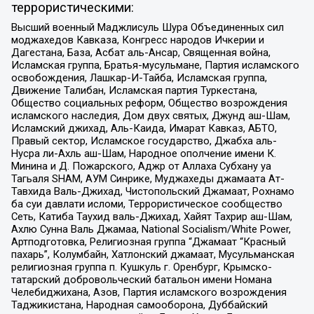
террористическими:
Высший военный Маджлисуль Шура Объединенных сил
моджахедов Кавказа, Конгресс народов Ичкерии и
Дагестана, База, Асбат аль-Ансар, Священная война,
Исламская группа, Братья-мусульмане, Партия исламского
освобождения, Лашкар-И-Тайба, Исламская группа,
Движение Талибан, Исламская партия Туркестана,
Общество социальных реформ, Общество возрождения
исламского наследия, Дом двух святых, Джунд аш-Шам,
Исламский джихад, Аль-Каида, Имарат Кавказ, АБТО,
Правый сектор, Исламское государство, Джабха аль-
Нусра ли-Ахль аш-Шам, Народное ополчение имени К.
Минина и Д. Пожарского, Аджр от Аллаха Субхану уа
Тагьаля SHAM, АУМ Синрике, Муджахеды джамаата Ат-
Тавхида Валь-Джихад, Чистопольский Джамаат, Рохнамо
ба суи давлати исломи, Террористическое сообщество
Сеть, Катиба Таухид валь-Джихад, Хайят Тахрир аш-Шам,
Ахлю Сунна Валь Джамаа, National Socialism/White Power,
Артподготовка, Религиозная группа “Джамаат “Красный
пахарь”, Колумбайн, Хатлонский джамаат, Мусульманская
религиозная группа п. Кушкуль г. Оренбург, Крымско-
татарский добровольческий батальон имени Номана
Челебиджихана, Азов, Партия исламского возрождения
Таджикистана, Народная самооборона, Дуббайский