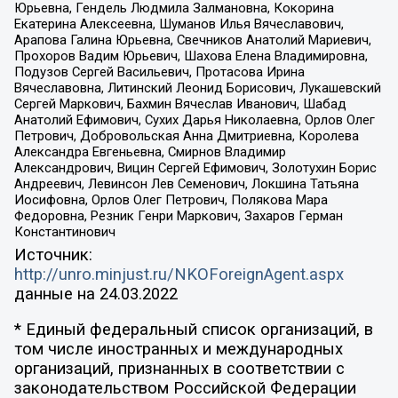
Юрьевна, Гендель Людмила Залмановна, Кокорина
Екатерина Алексеевна, Шуманов Илья Вячеславович,
Арапова Галина Юрьевна, Свечников Анатолий Мариевич,
Прохоров Вадим Юрьевич, Шахова Елена Владимировна,
Подузов Сергей Васильевич, Протасова Ирина
Вячеславовна, Литинский Леонид Борисович, Лукашевский
Сергей Маркович, Бахмин Вячеслав Иванович, Шабад
Анатолий Ефимович, Сухих Дарья Николаевна, Орлов Олег
Петрович, Добровольская Анна Дмитриевна, Королева
Александра Евгеньевна, Смирнов Владимир
Александрович, Вицин Сергей Ефимович, Золотухин Борис
Андреевич, Левинсон Лев Семенович, Локшина Татьяна
Иосифовна, Орлов Олег Петрович, Полякова Мара
Федоровна, Резник Генри Маркович, Захаров Герман
Константинович
Источник:
http://unro.minjust.ru/NKOForeignAgent.aspx
данные на
24.03.2022
* Единый федеральный список организаций, в
том числе иностранных и международных
организаций, признанных в соответствии с
законодательством Российской Федерации