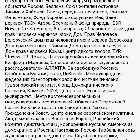
государственного управления, Форум гражданского
общества Россия, Беллона, Союз жителей островов
Тисима и Хабомаи, Съезд народных депутатов, Гринпис
Интернешнл, Фонд борьбы с коррупцией Инк, Завет
церквей TCCN, Агора, Всемирный фонд природы, BDR
Novaja Gazeta-Europe, Алтай проект, Образовательный дом
прав человека Чернигов, Фонд Дом Прав Человека,
Белорусский дом прав человека имени Бориса Звозскова,
Дом прав человека Тбилиси, Дом прав человека Ереван,
Дом прав человека Крым, Центр дикого лосося, TVR
Studios, ТВ Дождь, Центр европейских исследований им
Вилфрида Мартенса, Сетевое объединение журналистов
расследователей, АЛЛАТРА, За свободную Россию,
Свободная Бурятия, Uralic, UnKremlin, Международная
федерация транспортных рабочих, ИстЧам Финланд,
Гудзоновский институт, Фонд Демократического
Развития, Комитет-2024, Центрально-Европейский
университет, Центр восточноевропейских и
международных исследований, Общество Сторожевой
башни, Библии и трактатов Свидетелей Иеговы,
Гражданский Совет, Центр анализа европейской политики,
Академическая сеть Восточная Европа, Российский
комитет действия, РЭНД корпорейшн, Русская Америка за
демократию в России, Настоящая Россия, Глобальная сеть
журналистов-расследователей, Служба поддержки,