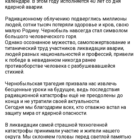
календаре. В этом году исполняется 40 лет со дня
ядерной аварии.
Радиационному облучению подверглись миллионы
людей, сотни тысяч потеряли здоровье и кров, свою
малую Родину. Чернобыль навсегда стал символом
большого человеческого горя.
Однако осознанное мужество, самопожертвование и
титанический труд участников ликвидации аварии,
людей разных национальностей и профессий, привели
к победе в невиданном никогда ранее
противоборстве человека с разбушевавшейся
стихией.
Чернобыльская трагедия призвала нас извлечь
бесценные уроки на будущее, ведь последствия
радиационной катастрофы ещё не преодолены до
конца и не утратили своей актуальности.
Сегодня мы благодарим всех, кто отважно встал на
защиту мира от ядерной опасности.
В ликвидации самой страшной техногенной
катастрофы принимали участие и жители нашего
округа. Мы склоняем головы перед светлой памятью