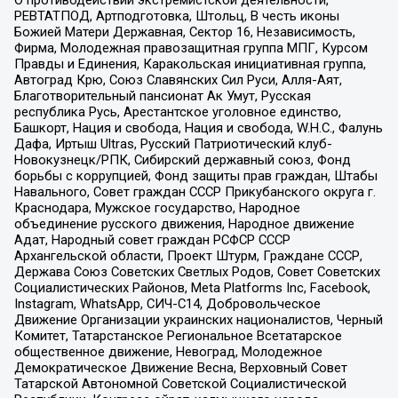
О противодействии экстремистской деятельности,
РЕВТАТПОД, Артподготовка, Штольц, В честь иконы
Божией Матери Державная, Сектор 16, Независимость,
Фирма, Молодежная правозащитная группа МПГ, Курсом
Правды и Единения, Каракольская инициативная группа,
Автоград Крю, Союз Славянских Сил Руси, Алля-Аят,
Благотворительный пансионат Ак Умут, Русская
республика Русь, Арестантское уголовное единство,
Башкорт, Нация и свобода, Нация и свобода, W.H.С., Фалунь
Дафа, Иртыш Ultras, Русский Патриотический клуб-
Новокузнецк/РПК, Сибирский державный союз, Фонд
борьбы с коррупцией, Фонд защиты прав граждан, Штабы
Навального, Совет граждан СССР Прикубанского округа г.
Краснодара, Мужское государство, Народное
объединение русского движения, Народное движение
Адат, Народный совет граждан РСФСР СССР
Архангельской области, Проект Штурм, Граждане СССР,
Держава Союз Советских Светлых Родов, Совет Советских
Социалистических Районов, Meta Platforms Inc, Facebook,
Instagram, WhatsApp, СИЧ-С14, Добровольческое
Движение Организации украинских националистов, Черный
Комитет, Татарстанское Региональное Всетатарское
общественное движение, Невоград, Молодежное
Демократическое Движение Весна, Верховный Совет
Татарской Автономной Советской Социалистической