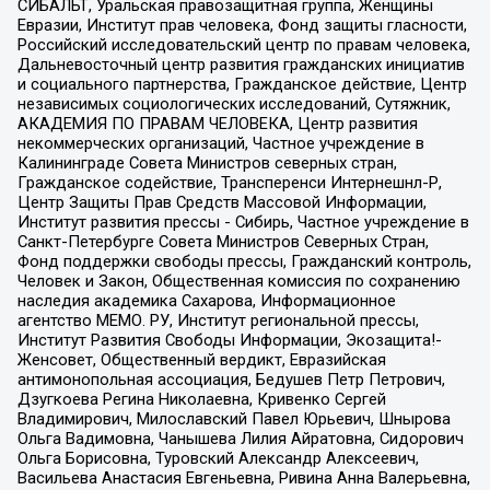
СИБАЛЬТ, Уральская правозащитная группа, Женщины
Евразии, Институт прав человека, Фонд защиты гласности,
Российский исследовательский центр по правам человека,
Дальневосточный центр развития гражданских инициатив
и социального партнерства, Гражданское действие, Центр
независимых социологических исследований, Сутяжник,
АКАДЕМИЯ ПО ПРАВАМ ЧЕЛОВЕКА, Центр развития
некоммерческих организаций, Частное учреждение в
Калининграде Совета Министров северных стран,
Гражданское содействие, Трансперенси Интернешнл-Р,
Центр Защиты Прав Средств Массовой Информации,
Институт развития прессы - Сибирь, Частное учреждение в
Санкт-Петербурге Совета Министров Северных Стран,
Фонд поддержки свободы прессы, Гражданский контроль,
Человек и Закон, Общественная комиссия по сохранению
наследия академика Сахарова, Информационное
агентство МЕМО. РУ, Институт региональной прессы,
Институт Развития Свободы Информации, Экозащита!-
Женсовет, Общественный вердикт, Евразийская
антимонопольная ассоциация, Бедушев Петр Петрович,
Дзугкоева Регина Николаевна, Кривенко Сергей
Владимирович, Милославский Павел Юрьевич, Шнырова
Ольга Вадимовна, Чанышева Лилия Айратовна, Сидорович
Ольга Борисовна, Туровский Александр Алексеевич,
Васильева Анастасия Евгеньевна, Ривина Анна Валерьевна,