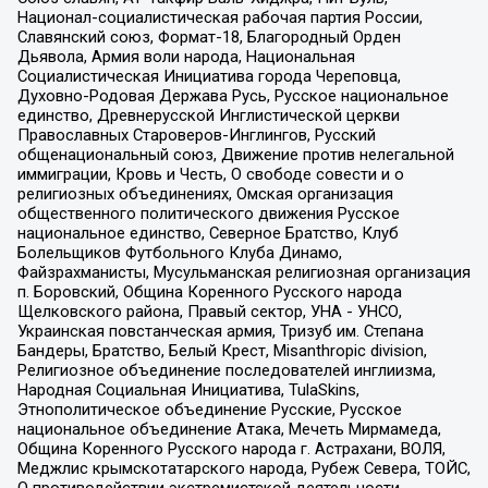
Национал-социалистическая рабочая партия России,
Славянский союз, Формат-18, Благородный Орден
Дьявола, Армия воли народа, Национальная
Социалистическая Инициатива города Череповца,
Духовно-Родовая Держава Русь, Русское национальное
единство, Древнерусской Инглистической церкви
Православных Староверов-Инглингов, Русский
общенациональный союз, Движение против нелегальной
иммиграции, Кровь и Честь, О свободе совести и о
религиозных объединениях, Омская организация
общественного политического движения Русское
национальное единство, Северное Братство, Клуб
Болельщиков Футбольного Клуба Динамо,
Файзрахманисты, Мусульманская религиозная организация
п. Боровский, Община Коренного Русского народа
Щелковского района, Правый сектор, УНА - УНСО,
Украинская повстанческая армия, Тризуб им. Степана
Бандеры, Братство, Белый Крест, Misanthropic division,
Религиозное объединение последователей инглиизма,
Народная Социальная Инициатива, TulaSkins,
Этнополитическое объединение Русские, Русское
национальное объединение Атака, Мечеть Мирмамеда,
Община Коренного Русского народа г. Астрахани, ВОЛЯ,
Меджлис крымскотатарского народа, Рубеж Севера, ТОЙС,