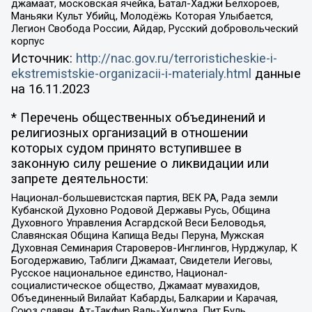
джамаат, московская ячейка, Батал-Хаджи Белхороев,
Маньяки Культ Убийц, Молодёжь Которая Улыбается,
Легион Свобода России, Айдар, Русский добровольческий
корпус
Источник:
http://nac.gov.ru/terroristicheskie-i-
ekstremistskie-organizacii-i-materialy.html
данные
на
16.11.2023
* Перечень общественных объединений и
религиозных организаций в отношении
которых судом принято вступившее в
законную силу решение о ликвидации или
запрете деятельности:
Национал-большевистская партия, ВЕК РА, Рада земли
Кубанской Духовно Родовой Державы Русь, Община
Духовного Управления Асгардской Веси Беловодья,
Славянская Община Капища Веды Перуна, Мужская
Духовная Семинария Староверов-Инглингов, Нурджулар, К
Богодержавию, Таблиги Джамаат, Свидетели Иеговы,
Русское национальное единство, Национал-
социалистическое общество, Джамаат мувахидов,
Объединенный Вилайат Кабарды, Балкарии и Карачая,
Союз славян, Ат-Такфир Валь-Хиджра, Пит Буль,