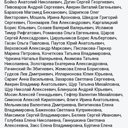
Бойко Анатолий Николаевич, Дугин Сергей Георгиевич,
Пивоваров Андрей Сергеевич, Аверин Виталий Евгеньевич,
Барахоев Магомед Бекханович, Шарипков Олег
Викторович, Мошель Ирина Ароновна, Шведов Григорий
Сергеевич, Пономарев Лев Александрович, Каргалицкий
Борис Юльевич, Созаев Валерий Валерьевич, Исламов
Тимур Рифгатович, Романова Ольга Евгеньевна, Щаров
Сергей Алексадрович, Цирульников Борис Альбертович,
Гасан Ольга Павловна, Паутов Юрий Анатольевич,
Верховский Александр Маркович, Пислакова-Паркер
Марина Петровна, Кочеткова Татьяна Владимировна,
Чуркина Наталья Валерьевна, Акимова Татьяна
Николаевна, Золотарева Екатерина Александровна,
Рачинский Ян Збигневич, Жемкова Елена Борисовна,
Гудков Лев Дмитриевич, Илларионова Юлия Юрьевна,
Саранг Анна Васильевна, Захарова Светлана Сергеевна,
Аверин Владимир Анатольевич, Щур Татьяна Михайловна,
Щур Николай Алексеевич, Блинушов Андрей Юрьевич,
Мосин Алексей Геннадьевич, Гефтер Валентин Михайлович,
Симонов Алексей Кириллович, Флиге Ирина Анатольевна,
Мельникова Валентина Дмитриевна, Вититинова Елена
Владимировна, Баженова Светлана Куприяновна,
Максимов Сергей Владимирович, Беляев Сергей Иванович,
Голубева Елена Николаевна, Ганнушкина Светлана
Алексеевна, Закс Елена Владимировна, Буртина Елена