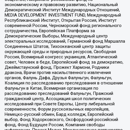
экономическому и правовому развитию, Национальный
Демократический Институт Международных Отношений,
MEDIA DEVELOPMENT INVESTMENT FUND, Международный
Республиканский Институт, Открытая Россия, Институт
современной России, Черноморский фонд регионального
сотрудничества, Европейская Платформа за
Демократические Выборы, Международный центр
электоральных исследований, Германский фонд Маршалла
Соединенных Штатов, Тихоокеанский центр защиты
окружающей среды и природных ресурсов, Свободная
Россия, Всемирный конгресс украинцев, Атлантический
совет, Человек в беде, Европейский фонд за демократию,
Джеймстаунский фонд, Прожект Хармони, Родники
дракона, Врачи против насильственного извлечения
органов, Фалунь Дафа, Друзья Фалуньгун, Фалуньгун,
Коалиция по расследованию преследования в отношении
Фалуньгун в Китае, Всемирная организация по
расследованию преследований Фалуньгун, Пражский
гражданский центр, Ассоциация школ политических
исследований при Совете Европы, Центр либеральной
современности, Форум русскоязычных европейцев,
Немецко-русский обмен, Бард колледж, Европейский
выбор, Фонд Ходорковского, Оксфордский российский
фонд, Фонд Будущее России, Компания свободы
информации, Проект Медиа, Международное партнерство