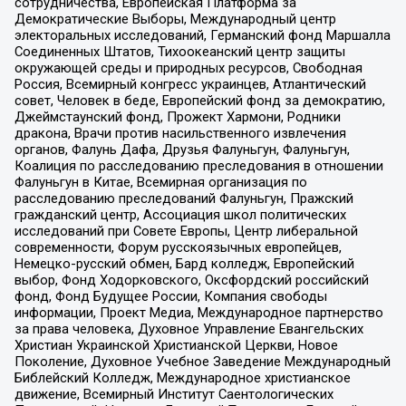
сотрудничества, Европейская Платформа за
Демократические Выборы, Международный центр
электоральных исследований, Германский фонд Маршалла
Соединенных Штатов, Тихоокеанский центр защиты
окружающей среды и природных ресурсов, Свободная
Россия, Всемирный конгресс украинцев, Атлантический
совет, Человек в беде, Европейский фонд за демократию,
Джеймстаунский фонд, Прожект Хармони, Родники
дракона, Врачи против насильственного извлечения
органов, Фалунь Дафа, Друзья Фалуньгун, Фалуньгун,
Коалиция по расследованию преследования в отношении
Фалуньгун в Китае, Всемирная организация по
расследованию преследований Фалуньгун, Пражский
гражданский центр, Ассоциация школ политических
исследований при Совете Европы, Центр либеральной
современности, Форум русскоязычных европейцев,
Немецко-русский обмен, Бард колледж, Европейский
выбор, Фонд Ходорковского, Оксфордский российский
фонд, Фонд Будущее России, Компания свободы
информации, Проект Медиа, Международное партнерство
за права человека, Духовное Управление Евангельских
Христиан Украинской Христианской Церкви, Новое
Поколение, Духовное Учебное Заведение Международный
Библейский Колледж, Международное христианское
движение, Всемирный Институт Саентологических