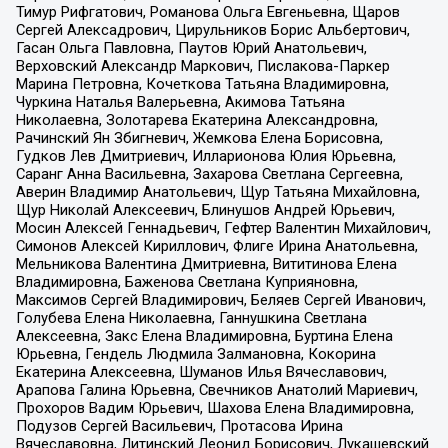
Тимур Рифгатович, Романова Ольга Евгеньевна, Щаров
Сергей Алексадрович, Цирульников Борис Альбертович,
Гасан Ольга Павловна, Паутов Юрий Анатольевич,
Верховский Александр Маркович, Пислакова-Паркер
Марина Петровна, Кочеткова Татьяна Владимировна,
Чуркина Наталья Валерьевна, Акимова Татьяна
Николаевна, Золотарева Екатерина Александровна,
Рачинский Ян Збигневич, Жемкова Елена Борисовна,
Гудков Лев Дмитриевич, Илларионова Юлия Юрьевна,
Саранг Анна Васильевна, Захарова Светлана Сергеевна,
Аверин Владимир Анатольевич, Щур Татьяна Михайловна,
Щур Николай Алексеевич, Блинушов Андрей Юрьевич,
Мосин Алексей Геннадьевич, Гефтер Валентин Михайлович,
Симонов Алексей Кириллович, Флиге Ирина Анатольевна,
Мельникова Валентина Дмитриевна, Вититинова Елена
Владимировна, Баженова Светлана Куприяновна,
Максимов Сергей Владимирович, Беляев Сергей Иванович,
Голубева Елена Николаевна, Ганнушкина Светлана
Алексеевна, Закс Елена Владимировна, Буртина Елена
Юрьевна, Гендель Людмила Залмановна, Кокорина
Екатерина Алексеевна, Шуманов Илья Вячеславович,
Арапова Галина Юрьевна, Свечников Анатолий Мариевич,
Прохоров Вадим Юрьевич, Шахова Елена Владимировна,
Подузов Сергей Васильевич, Протасова Ирина
Вячеславовна, Литинский Леонид Борисович, Лукашевский