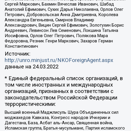
Сергей Маркович, Бахмин Вячеслав Иванович, Шабад
Анатолий Ефимович, Сухих Дарья Николаевна, Орлов Олег
Петрович, Добровольская Анна Дмитриевна, Королева
Александра Евгеньевна, Смирнов Владимир
Александрович, Вицин Сергей Ефимович, Золотухин Борис
Андреевич, Левинсон Лев Семенович, Локшина Татьяна
Иосифовна, Орлов Олег Петрович, Полякова Мара
Федоровна, Резник Генри Маркович, Захаров Герман
Константинович
Источник:
http://unro.minjust.ru/NKOForeignAgent.aspx
данные на
24.03.2022
* Единый федеральный список организаций, в
том числе иностранных и международных
организаций, признанных в соответствии с
законодательством Российской Федерации
террористическими:
Высший военный Маджлисуль Шура Объединенных сил
моджахедов Кавказа, Конгресс народов Ичкерии и
Дагестана, База, Асбат аль-Ансар, Священная война,
Исламская группа, Братья-мусульмане, Партия исламского