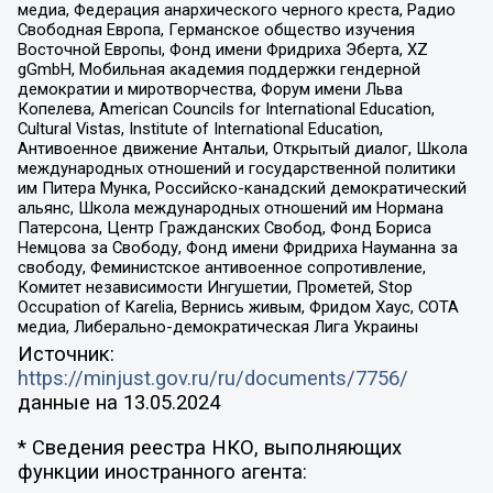
медиа, Федерация анархического черного креста, Радио
Свободная Европа, Германское общество изучения
Восточной Европы, Фонд имени Фридриха Эберта, XZ
gGmbH, Мобильная академия поддержки гендерной
демократии и миротворчества, Форум имени Льва
Копелева, American Councils for International Education,
Cultural Vistas, Institute of International Education,
Антивоенное движение Антальи, Открытый диалог, Школа
международных отношений и государственной политики
им Питера Мунка, Российско-канадский демократический
альянс, Школа международных отношений им Нормана
Патерсона, Центр Гражданских Свобод, Фонд Бориса
Немцова за Свободу, Фонд имени Фридриха Науманна за
свободу, Феминистское антивоенное сопротивление,
Комитет независимости Ингушетии, Прометей, Stop
Occupation of Karelia, Вернись живым, Фридом Хаус, СОТА
медиа, Либерально-демократическая Лига Украины
Источник:
https://minjust.gov.ru/ru/documents/7756/
данные на
13.05.2024
* Сведения реестра НКО, выполняющих
функции иностранного агента: