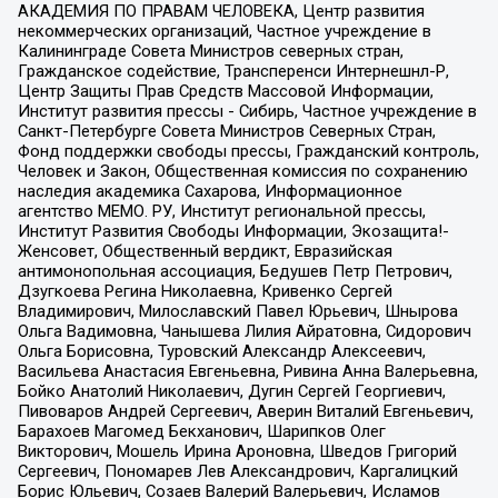
АКАДЕМИЯ ПО ПРАВАМ ЧЕЛОВЕКА, Центр развития
некоммерческих организаций, Частное учреждение в
Калининграде Совета Министров северных стран,
Гражданское содействие, Трансперенси Интернешнл-Р,
Центр Защиты Прав Средств Массовой Информации,
Институт развития прессы - Сибирь, Частное учреждение в
Санкт-Петербурге Совета Министров Северных Стран,
Фонд поддержки свободы прессы, Гражданский контроль,
Человек и Закон, Общественная комиссия по сохранению
наследия академика Сахарова, Информационное
агентство МЕМО. РУ, Институт региональной прессы,
Институт Развития Свободы Информации, Экозащита!-
Женсовет, Общественный вердикт, Евразийская
антимонопольная ассоциация, Бедушев Петр Петрович,
Дзугкоева Регина Николаевна, Кривенко Сергей
Владимирович, Милославский Павел Юрьевич, Шнырова
Ольга Вадимовна, Чанышева Лилия Айратовна, Сидорович
Ольга Борисовна, Туровский Александр Алексеевич,
Васильева Анастасия Евгеньевна, Ривина Анна Валерьевна,
Бойко Анатолий Николаевич, Дугин Сергей Георгиевич,
Пивоваров Андрей Сергеевич, Аверин Виталий Евгеньевич,
Барахоев Магомед Бекханович, Шарипков Олег
Викторович, Мошель Ирина Ароновна, Шведов Григорий
Сергеевич, Пономарев Лев Александрович, Каргалицкий
Борис Юльевич, Созаев Валерий Валерьевич, Исламов