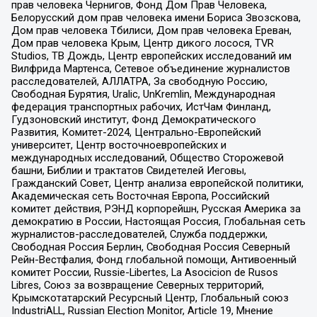
прав человека Чернигов, Фонд Дом Прав Человека,
Белорусский дом прав человека имени Бориса Звозскова,
Дом прав человека Тбилиси, Дом прав человека Ереван,
Дом прав человека Крым, Центр дикого лосося, TVR
Studios, ТВ Дождь, Центр европейских исследований им
Вилфрида Мартенса, Сетевое объединение журналистов
расследователей, АЛЛАТРА, За свободную Россию,
Свободная Бурятия, Uralic, UnKremlin, Международная
федерация транспортных рабочих, ИстЧам Финланд,
Гудзоновский институт, Фонд Демократического
Развития, Комитет-2024, Центрально-Европейский
университет, Центр восточноевропейских и
международных исследований, Общество Сторожевой
башни, Библии и трактатов Свидетелей Иеговы,
Гражданский Совет, Центр анализа европейской политики,
Академическая сеть Восточная Европа, Российский
комитет действия, РЭНД корпорейшн, Русская Америка за
демократию в России, Настоящая Россия, Глобальная сеть
журналистов-расследователей, Служба поддержки,
Свободная Россия Берлин, Свободная Россия Северный
Рейн-Вестфалия, Фонд глобальной помощи, Антивоенный
комитет России, Russie-Libertes, La Asocicion de Rusos
Libres, Союз за возвращение Северных территорий,
Крымскотатарский Ресурсный Центр, Глобальный союз
IndustriALL, Russian Election Monitor, Article 19, Мнение