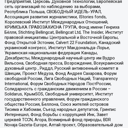
Предприятий, Церковь Духовной Технологии, Европейская
сеть организаций по наблюдению за выборами,
Республика Польша, СВОБОДНЫЙ ИДЕЛЬ-УРАЛ,
Ассоциация развития журналистики, IStories fonds,
Королевский Институт Международных Отношений,
КРИМСЬКА ПРАВОЗАХИСНА ГРУПА, Фонд имени Генриха
Бёлля, Stichting Bellingcat, Bellingcat Ltd, The Insider, Институт
правовой инициативы Центральной и Восточной Европы,
Фонд Открытой Эстонии, Calvert 22 Foundation, Канадский
украинский конгресс, Институт Макдональда-Лорье,
Украинская национальная федерация Канады,
Декабристы, Международный научный центр им Вудро
Вильсона, Свободная пресса, Возрождение, Всеукраинский
духовный центр , Риддл, Русский антивоенный комитет в
Швеции, Проект Медуза, Фонд Андрея Сахарова, Форум
свободной России, Лига Свободных Наций, Transparеncy
International, Форум Свободных Народов ПостРоссии,
Солидарность с гражданским движением в России –
Solidarus, КрымSOS, Свободный университет, Институт
государственного управления, Форум гражданского
общества Россия, Беллона, Союз жителей островов
Тисима и Хабомаи, Съезд народных депутатов, Гринпис
Интернешнл, Фонд борьбы с коррупцией Инк, Завет
церквей TCCN, Агора, Всемирный фонд природы, BDR
Novaja Gazeta-Europe, Алтай проект, Образовательный дом