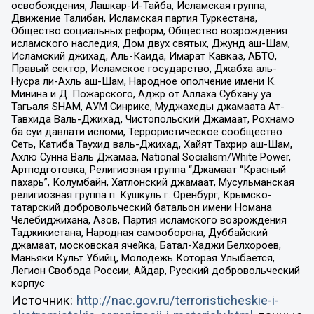
освобождения, Лашкар-И-Тайба, Исламская группа,
Движение Талибан, Исламская партия Туркестана,
Общество социальных реформ, Общество возрождения
исламского наследия, Дом двух святых, Джунд аш-Шам,
Исламский джихад, Аль-Каида, Имарат Кавказ, АБТО,
Правый сектор, Исламское государство, Джабха аль-
Нусра ли-Ахль аш-Шам, Народное ополчение имени К.
Минина и Д. Пожарского, Аджр от Аллаха Субхану уа
Тагьаля SHAM, АУМ Синрике, Муджахеды джамаата Ат-
Тавхида Валь-Джихад, Чистопольский Джамаат, Рохнамо
ба суи давлати исломи, Террористическое сообщество
Сеть, Катиба Таухид валь-Джихад, Хайят Тахрир аш-Шам,
Ахлю Сунна Валь Джамаа, National Socialism/White Power,
Артподготовка, Религиозная группа “Джамаат “Красный
пахарь”, Колумбайн, Хатлонский джамаат, Мусульманская
религиозная группа п. Кушкуль г. Оренбург, Крымско-
татарский добровольческий батальон имени Номана
Челебиджихана, Азов, Партия исламского возрождения
Таджикистана, Народная самооборона, Дуббайский
джамаат, московская ячейка, Батал-Хаджи Белхороев,
Маньяки Культ Убийц, Молодёжь Которая Улыбается,
Легион Свобода России, Айдар, Русский добровольческий
корпус
Источник:
http://nac.gov.ru/terroristicheskie-i-