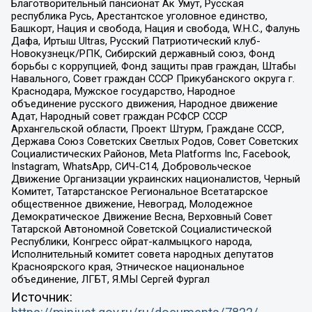
Благотворительный пансионат Ак Умут, Русская
республика Русь, Арестантское уголовное единство,
Башкорт, Нация и свобода, Нация и свобода, W.H.С., Фалунь
Дафа, Иртыш Ultras, Русский Патриотический клуб-
Новокузнецк/РПК, Сибирский державный союз, Фонд
борьбы с коррупцией, Фонд защиты прав граждан, Штабы
Навального, Совет граждан СССР Прикубанского округа г.
Краснодара, Мужское государство, Народное
объединение русского движения, Народное движение
Адат, Народный совет граждан РСФСР СССР
Архангельской области, Проект Штурм, Граждане СССР,
Держава Союз Советских Светлых Родов, Совет Советских
Социалистических Районов, Meta Platforms Inc, Facebook,
Instagram, WhatsApp, СИЧ-С14, Добровольческое
Движение Организации украинских националистов, Черный
Комитет, Татарстанское Региональное Всетатарское
общественное движение, Невоград, Молодежное
Демократическое Движение Весна, Верховный Совет
Татарской Автономной Советской Социалистической
Республики, Конгресс ойрат-калмыцкого народа,
Исполнительный комитет совета народных депутатов
Красноярского края, Этническое национальное
объединение, ЛГБТ, Я.МЫ Сергей Фургал
Источник: