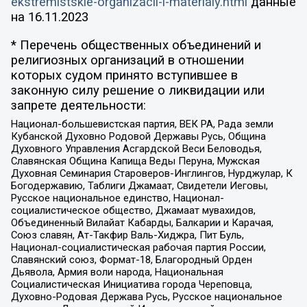
ekstremistskie-organizacii-i-materialy.html
данные
на
16.11.2023
* Перечень общественных объединений и
религиозных организаций в отношении
которых судом принято вступившее в
законную силу решение о ликвидации или
запрете деятельности:
Национал-большевистская партия, ВЕК РА, Рада земли
Кубанской Духовно Родовой Державы Русь, Община
Духовного Управления Асгардской Веси Беловодья,
Славянская Община Капища Веды Перуна, Мужская
Духовная Семинария Староверов-Инглингов, Нурджулар, К
Богодержавию, Таблиги Джамаат, Свидетели Иеговы,
Русское национальное единство, Национал-
социалистическое общество, Джамаат мувахидов,
Объединенный Вилайат Кабарды, Балкарии и Карачая,
Союз славян, Ат-Такфир Валь-Хиджра, Пит Буль,
Национал-социалистическая рабочая партия России,
Славянский союз, Формат-18, Благородный Орден
Дьявола, Армия воли народа, Национальная
Социалистическая Инициатива города Череповца,
Духовно-Родовая Держава Русь, Русское национальное