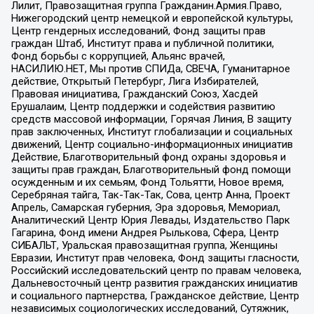
Лилит, Правозащитная группа Гражданин.Армия.Право,
Нижегородский центр немецкой и европейской культуры,
Центр гендерных исследований, Фонд защиты прав
граждан Штаб, Институт права и публичной политики,
Фонд борьбы с коррупцией, Альянс врачей,
НАСИЛИЮ.НЕТ, Мы против СПИДа, СВЕЧА, Гуманитарное
действие, Открытый Петербург, Лига Избирателей,
Правовая инициатива, Гражданский Союз, Хасдей
Ерушалаим, Центр поддержки и содействия развитию
средств массовой информации, Горячая Линия, В защиту
прав заключенных, Институт глобализации и социальных
движений, Центр социально-информационных инициатив
Действие, Благотворительный фонд охраны здоровья и
защиты прав граждан, Благотворительный фонд помощи
осужденным и их семьям, Фонд Тольятти, Новое время,
Серебряная тайга, Так-Так-Так, Сова, центр Анна, Проект
Апрель, Самарская губерния, Эра здоровья, Мемориал,
Аналитический Центр Юрия Левады, Издательство Парк
Гагарина, Фонд имени Андрея Рылькова, Сфера, Центр
СИБАЛЬТ, Уральская правозащитная группа, Женщины
Евразии, Институт прав человека, Фонд защиты гласности,
Российский исследовательский центр по правам человека,
Дальневосточный центр развития гражданских инициатив
и социального партнерства, Гражданское действие, Центр
независимых социологических исследований, Сутяжник,