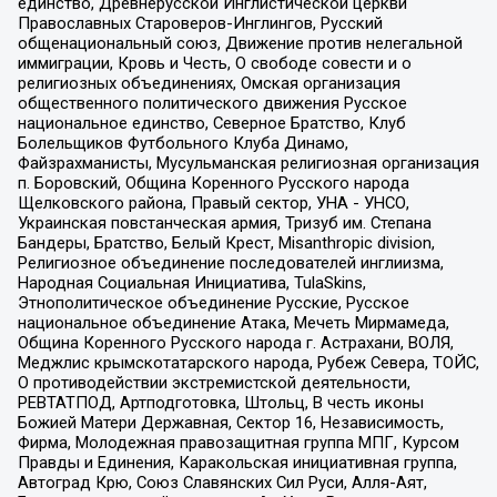
единство, Древнерусской Инглистической церкви
Православных Староверов-Инглингов, Русский
общенациональный союз, Движение против нелегальной
иммиграции, Кровь и Честь, О свободе совести и о
религиозных объединениях, Омская организация
общественного политического движения Русское
национальное единство, Северное Братство, Клуб
Болельщиков Футбольного Клуба Динамо,
Файзрахманисты, Мусульманская религиозная организация
п. Боровский, Община Коренного Русского народа
Щелковского района, Правый сектор, УНА - УНСО,
Украинская повстанческая армия, Тризуб им. Степана
Бандеры, Братство, Белый Крест, Misanthropic division,
Религиозное объединение последователей инглиизма,
Народная Социальная Инициатива, TulaSkins,
Этнополитическое объединение Русские, Русское
национальное объединение Атака, Мечеть Мирмамеда,
Община Коренного Русского народа г. Астрахани, ВОЛЯ,
Меджлис крымскотатарского народа, Рубеж Севера, ТОЙС,
О противодействии экстремистской деятельности,
РЕВТАТПОД, Артподготовка, Штольц, В честь иконы
Божией Матери Державная, Сектор 16, Независимость,
Фирма, Молодежная правозащитная группа МПГ, Курсом
Правды и Единения, Каракольская инициативная группа,
Автоград Крю, Союз Славянских Сил Руси, Алля-Аят,