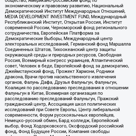
общество, Американо-российский фонд по
экономическому и правовому развитию, Национальный
Демократический Институт Международных Отношений,
MEDIA DEVELOPMENT INVESTMENT FUND, Международный
Республиканский Институт, Открытая Россия, Институт
современной России, Черноморский фонд регионального
сотрудничества, Европейская Платформа за
Демократические Выборы, Международный центр
электоральных исследований, Германский фонд Маршалла
Соединенных Штатов, Тихоокеанский центр защиты
окружающей среды и природных ресурсов, Свободная
Россия, Всемирный конгресс украинцев, Атлантический
совет, Человек в беде, Европейский фонд за демократию,
Джеймстаунский фонд, Прожект Хармони, Родники
дракона, Врачи против насильственного извлечения
органов, Фалунь Дафа, Друзья Фалуньгун, Фалуньгун,
Коалиция по расследованию преследования в отношении
Фалуньгун в Китае, Всемирная организация по
расследованию преследований Фалуньгун, Пражский
гражданский центр, Ассоциация школ политических
исследований при Совете Европы, Центр либеральной
современности, Форум русскоязычных европейцев,
Немецко-русский обмен, Бард колледж, Европейский
выбор, Фонд Ходорковского, Оксфордский российский
фонд, Фонд Будущее России, Компания свободы