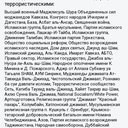
террористическими:
Высший военный Маджлисуль Шура Объединенных сил
моджахедов Кавказа, Конгресс народов Ичкерии и
Дагестана, База, Асбат аль-Ансар, Священная война,
Исламская группа, Братья-мусульмане, Партия исламского
освобождения, Лашкар-И-Тайба, Исламская группа,
Движение Талибан, Исламская партия Туркестана,
Общество социальных реформ, Общество возрождения
исламского наследия, Дом двух святых, Джунд аш-Шам,
Исламский джихад, Аль-Каида, Имарат Кавказ, АБТО,
Правый сектор, Исламское государство, Джабха аль-
Нусра ли-Ахль аш-Шам, Народное ополчение имени К.
Минина и Д. Пожарского, Аджр от Аллаха Субхану уа
Тагьаля SHAM, АУМ Синрике, Муджахеды джамаата Ат-
Тавхида Валь-Джихад, Чистопольский Джамаат, Рохнамо
ба суи давлати исломи, Террористическое сообщество
Сеть, Катиба Таухид валь-Джихад, Хайят Тахрир аш-Шам,
Ахлю Сунна Валь Джамаа, National Socialism/White Power,
Артподготовка, Религиозная группа “Джамаат “Красный
пахарь”, Колумбайн, Хатлонский джамаат, Мусульманская
религиозная группа п. Кушкуль г. Оренбург, Крымско-
татарский добровольческий батальон имени Номана
Челебиджихана, Азов, Партия исламского возрождения
Таджикистана, Народная самооборона, Дуббайский