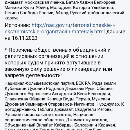
джамаат, московская ячейка, Батал-Хаджи Белхороев,
Маньяки Культ Убийц, Молодёжь Которая Улыбается,
Легион Свобода России, Айдар, Русский добровольческий
корпус
Источник:
http://nac.gov.ru/terroristicheskie-i-
ekstremistskie-organizacii-i-materialy.html
данные
на
16.11.2023
* Перечень общественных объединений и
религиозных организаций в отношении
которых судом принято вступившее в
законную силу решение о ликвидации или
запрете деятельности:
Национал-большевистская партия, ВЕК РА, Рада земли
Кубанской Духовно Родовой Державы Русь, Община
Духовного Управления Асгардской Веси Беловодья,
Славянская Община Капища Веды Перуна, Мужская
Духовная Семинария Староверов-Инглингов, Нурджулар, К
Богодержавию, Таблиги Джамаат, Свидетели Иеговы,
Русское национальное единство, Национал-
социалистическое общество, Джамаат мувахидов,
Объединенный Вилайат Кабарды, Балкарии и Карачая,