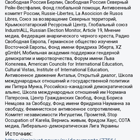
Свободная Россия Берлин, Свободная Россия Северный
Рейн-Вестфалия, Фонд глобальной помощи, Антивоенный
комитет России, Russie-Libertes, La Asocicion de Rusos
Libres, Союз за возвращение Северных территорий,
Крымскотатарский Ресурсный Центр, Глобальный союз
IndustriALL, Russian Election Monitor, Article 19, Мнение
медиа, Федерация анархического черного креста, Радио
Свободная Европа, Германское общество изучения
Восточной Европы, Фонд имени Фридриха Эберта, XZ
gGmbH, Мобильная академия поддержки гендерной
демократии и миротворчества, Форум имени Льва
Копелева, American Councils for International Education,
Cultural Vistas, Institute of International Education,
Антивоенное движение Антальи, Открытый диалог, Школа
международных отношений и государственной политики
им Питера Мунка, Российско-канадский демократический
альянс, Школа международных отношений им Нормана
Патерсона, Центр Гражданских Свобод, Фонд Бориса
Немцова за Свободу, Фонд имени Фридриха Науманна за
свободу, Феминистское антивоенное сопротивление,
Комитет независимости Ингушетии, Прометей, Stop
Occupation of Karelia, Вернись живым, Фридом Хаус, СОТА
медиа, Либерально-демократическая Лига Украины
Источник: