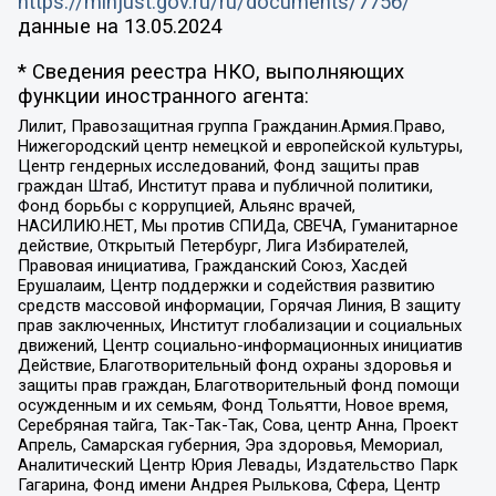
https://minjust.gov.ru/ru/documents/7756/
данные на
13.05.2024
* Сведения реестра НКО, выполняющих
функции иностранного агента:
Лилит, Правозащитная группа Гражданин.Армия.Право,
Нижегородский центр немецкой и европейской культуры,
Центр гендерных исследований, Фонд защиты прав
граждан Штаб, Институт права и публичной политики,
Фонд борьбы с коррупцией, Альянс врачей,
НАСИЛИЮ.НЕТ, Мы против СПИДа, СВЕЧА, Гуманитарное
действие, Открытый Петербург, Лига Избирателей,
Правовая инициатива, Гражданский Союз, Хасдей
Ерушалаим, Центр поддержки и содействия развитию
средств массовой информации, Горячая Линия, В защиту
прав заключенных, Институт глобализации и социальных
движений, Центр социально-информационных инициатив
Действие, Благотворительный фонд охраны здоровья и
защиты прав граждан, Благотворительный фонд помощи
осужденным и их семьям, Фонд Тольятти, Новое время,
Серебряная тайга, Так-Так-Так, Сова, центр Анна, Проект
Апрель, Самарская губерния, Эра здоровья, Мемориал,
Аналитический Центр Юрия Левады, Издательство Парк
Гагарина, Фонд имени Андрея Рылькова, Сфера, Центр