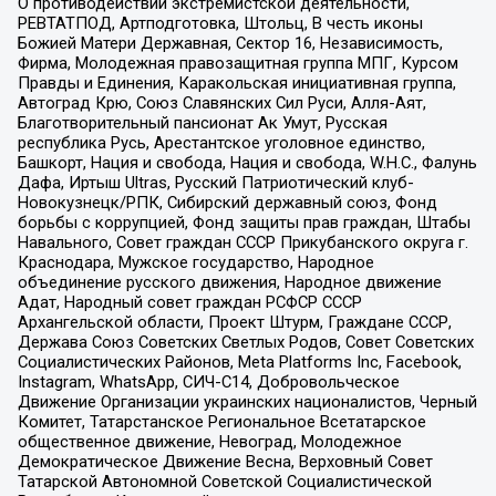
О противодействии экстремистской деятельности,
РЕВТАТПОД, Артподготовка, Штольц, В честь иконы
Божией Матери Державная, Сектор 16, Независимость,
Фирма, Молодежная правозащитная группа МПГ, Курсом
Правды и Единения, Каракольская инициативная группа,
Автоград Крю, Союз Славянских Сил Руси, Алля-Аят,
Благотворительный пансионат Ак Умут, Русская
республика Русь, Арестантское уголовное единство,
Башкорт, Нация и свобода, Нация и свобода, W.H.С., Фалунь
Дафа, Иртыш Ultras, Русский Патриотический клуб-
Новокузнецк/РПК, Сибирский державный союз, Фонд
борьбы с коррупцией, Фонд защиты прав граждан, Штабы
Навального, Совет граждан СССР Прикубанского округа г.
Краснодара, Мужское государство, Народное
объединение русского движения, Народное движение
Адат, Народный совет граждан РСФСР СССР
Архангельской области, Проект Штурм, Граждане СССР,
Держава Союз Советских Светлых Родов, Совет Советских
Социалистических Районов, Meta Platforms Inc, Facebook,
Instagram, WhatsApp, СИЧ-С14, Добровольческое
Движение Организации украинских националистов, Черный
Комитет, Татарстанское Региональное Всетатарское
общественное движение, Невоград, Молодежное
Демократическое Движение Весна, Верховный Совет
Татарской Автономной Советской Социалистической