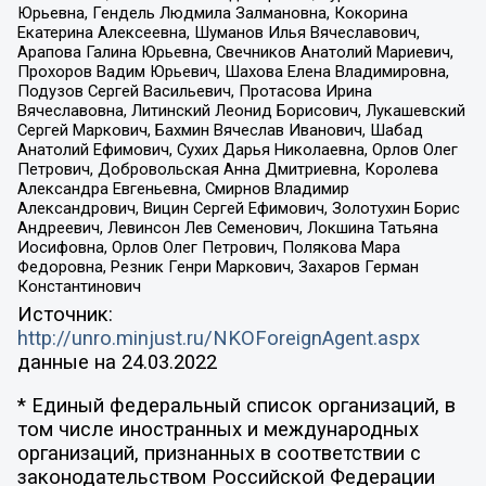
Юрьевна, Гендель Людмила Залмановна, Кокорина
Екатерина Алексеевна, Шуманов Илья Вячеславович,
Арапова Галина Юрьевна, Свечников Анатолий Мариевич,
Прохоров Вадим Юрьевич, Шахова Елена Владимировна,
Подузов Сергей Васильевич, Протасова Ирина
Вячеславовна, Литинский Леонид Борисович, Лукашевский
Сергей Маркович, Бахмин Вячеслав Иванович, Шабад
Анатолий Ефимович, Сухих Дарья Николаевна, Орлов Олег
Петрович, Добровольская Анна Дмитриевна, Королева
Александра Евгеньевна, Смирнов Владимир
Александрович, Вицин Сергей Ефимович, Золотухин Борис
Андреевич, Левинсон Лев Семенович, Локшина Татьяна
Иосифовна, Орлов Олег Петрович, Полякова Мара
Федоровна, Резник Генри Маркович, Захаров Герман
Константинович
Источник:
http://unro.minjust.ru/NKOForeignAgent.aspx
данные на
24.03.2022
* Единый федеральный список организаций, в
том числе иностранных и международных
организаций, признанных в соответствии с
законодательством Российской Федерации