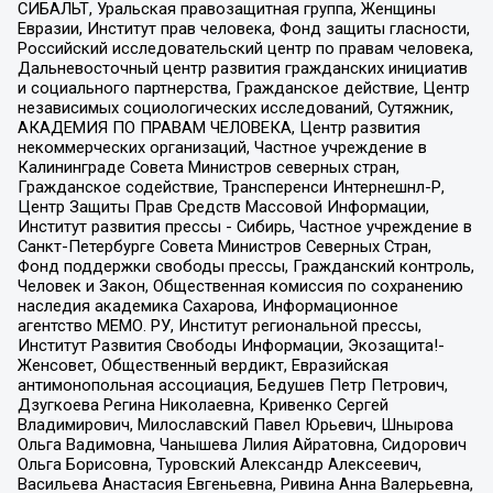
СИБАЛЬТ, Уральская правозащитная группа, Женщины
Евразии, Институт прав человека, Фонд защиты гласности,
Российский исследовательский центр по правам человека,
Дальневосточный центр развития гражданских инициатив
и социального партнерства, Гражданское действие, Центр
независимых социологических исследований, Сутяжник,
АКАДЕМИЯ ПО ПРАВАМ ЧЕЛОВЕКА, Центр развития
некоммерческих организаций, Частное учреждение в
Калининграде Совета Министров северных стран,
Гражданское содействие, Трансперенси Интернешнл-Р,
Центр Защиты Прав Средств Массовой Информации,
Институт развития прессы - Сибирь, Частное учреждение в
Санкт-Петербурге Совета Министров Северных Стран,
Фонд поддержки свободы прессы, Гражданский контроль,
Человек и Закон, Общественная комиссия по сохранению
наследия академика Сахарова, Информационное
агентство МЕМО. РУ, Институт региональной прессы,
Институт Развития Свободы Информации, Экозащита!-
Женсовет, Общественный вердикт, Евразийская
антимонопольная ассоциация, Бедушев Петр Петрович,
Дзугкоева Регина Николаевна, Кривенко Сергей
Владимирович, Милославский Павел Юрьевич, Шнырова
Ольга Вадимовна, Чанышева Лилия Айратовна, Сидорович
Ольга Борисовна, Туровский Александр Алексеевич,
Васильева Анастасия Евгеньевна, Ривина Анна Валерьевна,