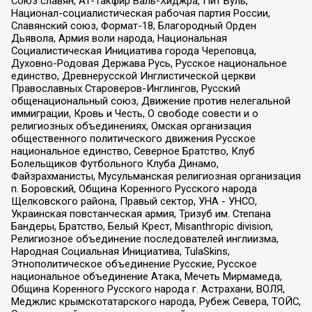
Союз славян, Ат-Такфир Валь-Хиджра, Пит Буль,
Национал-социалистическая рабочая партия России,
Славянский союз, Формат-18, Благородный Орден
Дьявола, Армия воли народа, Национальная
Социалистическая Инициатива города Череповца,
Духовно-Родовая Держава Русь, Русское национальное
единство, Древнерусской Инглистической церкви
Православных Староверов-Инглингов, Русский
общенациональный союз, Движение против нелегальной
иммиграции, Кровь и Честь, О свободе совести и о
религиозных объединениях, Омская организация
общественного политического движения Русское
национальное единство, Северное Братство, Клуб
Болельщиков Футбольного Клуба Динамо,
Файзрахманисты, Мусульманская религиозная организация
п. Боровский, Община Коренного Русского народа
Щелковского района, Правый сектор, УНА - УНСО,
Украинская повстанческая армия, Тризуб им. Степана
Бандеры, Братство, Белый Крест, Misanthropic division,
Религиозное объединение последователей инглиизма,
Народная Социальная Инициатива, TulaSkins,
Этнополитическое объединение Русские, Русское
национальное объединение Атака, Мечеть Мирмамеда,
Община Коренного Русского народа г. Астрахани, ВОЛЯ,
Меджлис крымскотатарского народа, Рубеж Севера, ТОЙС,