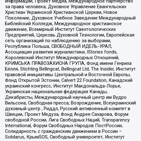
информации, Проект Медиа, Международное партнерство
за права человека, Духовное Управление Евангельских
Христиан Украинской Христианской Церкви, Новое
Поколение, Духовное Учебное Заведение Международный
Библейский Колледж, Международное христианское
движение, Всемирный Институт Саентологических
Предприятий, Церковь Духовной Технологии, Европейская
сеть организаций по наблюдению за выборами,
Республика Польша, СВОБОДНЫЙ ИДЕЛЬ-УРАЛ,
Ассоциация развития журналистики, IStories fonds,
Королевский Институт Международных Отношений,
КРИМСЬКА ПРАВОЗАХИСНА ГРУПА, Фонд имени Генриха
Бёлля, Stichting Bellingcat, Bellingcat Ltd, The Insider, Институт
правовой инициативы Центральной и Восточной Европы,
Фонд Открытой Эстонии, Calvert 22 Foundation, Канадский
украинский конгресс, Институт Макдональда-Лорье,
Украинская национальная федерация Канады,
Декабристы, Международный научный центр им Вудро
Вильсона, Свободная пресса, Возрождение, Всеукраинский
духовный центр , Риддл, Русский антивоенный комитет в
Швеции, Проект Медуза, Фонд Андрея Сахарова, Форум
свободной России, Лига Свободных Наций, Transparеncy
International, Форум Свободных Народов ПостРоссии,
Солидарность с гражданским движением в России –
Solidarus, КрымSOS, Свободный университет, Институт