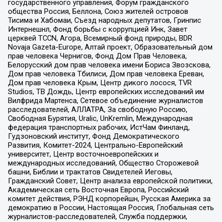
государственного управления, Форум гражданского
общества Россия, Беллона, Союз жителей островов
Тисима и Хабомаи, Съезд народных депутатов, Гринпис
Интернешнл, Фонд борьбы с коррупцией Инк, Завет
церквей TCCN, Агора, Всемирный фонд природы, BDR
Novaja Gazeta-Europe, Алтай проект, Образовательный дом
прав человека Чернигов, Фонд Дом Прав Человека,
Белорусский дом прав человека имени Бориса Звозскова,
Дом прав человека Тбилиси, Дом прав человека Ереван,
Дом прав человека Крым, Центр дикого лосося, TVR
Studios, ТВ Дождь, Центр европейских исследований им
Вилфрида Мартенса, Сетевое объединение журналистов
расследователей, АЛЛАТРА, За свободную Россию,
Свободная Бурятия, Uralic, UnKremlin, Международная
федерация транспортных рабочих, ИстЧам Финланд,
Гудзоновский институт, Фонд Демократического
Развития, Комитет-2024, Центрально-Европейский
университет, Центр восточноевропейских и
международных исследований, Общество Сторожевой
башни, Библии и трактатов Свидетелей Иеговы,
Гражданский Совет, Центр анализа европейской политики,
Академическая сеть Восточная Европа, Российский
комитет действия, РЭНД корпорейшн, Русская Америка за
демократию в России, Настоящая Россия, Глобальная сеть
журналистов-расследователей, Служба поддержки,