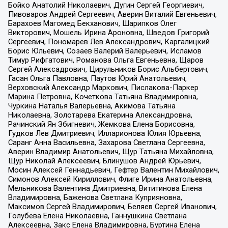
Бойко Анатолий Николаевич, Дугин Сергей Георгиевич,
Пивоваров Андрей Сергеевич, Аверин Виталий Евгеньевич,
Барахоев Магомед Бекханович, Шарипков Олег
Викторович, Мошель Ирина Ароновна, Шведов Григорий
Сергеевич, Пономарев Лев Александрович, Каргалицкий
Борис Юльевич, Созаев Валерий Валерьевич, Исламов
Тимур Рифгатович, Романова Ольга Евгеньевна, Щаров
Сергей Алексадрович, Цирульников Борис Альбертович,
Гасан Ольга Павловна, Паутов Юрий Анатольевич,
Верховский Александр Маркович, Пислакова-Паркер
Марина Петровна, Кочеткова Татьяна Владимировна,
Чуркина Наталья Валерьевна, Акимова Татьяна
Николаевна, Золотарева Екатерина Александровна,
Рачинский Ян Збигневич, Жемкова Елена Борисовна,
Гудков Лев Дмитриевич, Илларионова Юлия Юрьевна,
Саранг Анна Васильевна, Захарова Светлана Сергеевна,
Аверин Владимир Анатольевич, Щур Татьяна Михайловна,
Щур Николай Алексеевич, Блинушов Андрей Юрьевич,
Мосин Алексей Геннадьевич, Гефтер Валентин Михайлович,
Симонов Алексей Кириллович, Флиге Ирина Анатольевна,
Мельникова Валентина Дмитриевна, Вититинова Елена
Владимировна, Баженова Светлана Куприяновна,
Максимов Сергей Владимирович, Беляев Сергей Иванович,
Голубева Елена Николаевна, Ганнушкина Светлана
Алексеевна, Закс Елена Владимировна, Буртина Елена