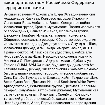
законодательством Российской Федерации
террористическими:
Высший военный Маджлисуль Шура Объединенных сил
моджахедов Кавказа, Конгресс народов Ичкерии и
Дагестана, База, Асбат аль-Ансар, Священная война,
Исламская группа, Братья-мусульмане, Партия исламского
освобождения, Лашкар-И-Тайба, Исламская группа,
Движение Талибан, Исламская партия Туркестана,
Общество социальных реформ, Общество возрождения
исламского наследия, Дом двух святых, Джунд аш-Шам,
Исламский джихад, Аль-Каида, Имарат Кавказ, АБТО,
Правый сектор, Исламское государство, Джабха аль-
Нусра ли-Ахль аш-Шам, Народное ополчение имени К.
Минина и Д. Пожарского, Аджр от Аллаха Субхану уа
Тагьаля SHAM, АУМ Синрике, Муджахеды джамаата Ат-
Тавхида Валь-Джихад, Чистопольский Джамаат, Рохнамо
ба суи давлати исломи, Террористическое сообщество
Сеть, Катиба Таухид валь-Джихад, Хайят Тахрир аш-Шам,
Ахлю Сунна Валь Джамаа, National Socialism/White Power,
Артподготовка, Религиозная группа “Джамаат “Красный
пахарь”, Колумбайн, Хатлонский джамаат, Мусульманская
религиозная группа п. Кушкуль г. Оренбург, Крымско-
татарский добровольческий батальон имени Номана
Челебиджихана, Азов, Партия исламского возрождения