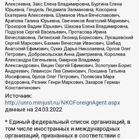
Алексеевна, Закс Елена Владимировна, Буртина Елена
Юрьевна, Гендель Людмила Залмановна, Кокорина
Екатерина Алексеевна, Шуманов Илья Вячеславович,
Арапова Галина Юрьевна, Свечников Анатолий Мариевич,
Прохоров Вадим Юрьевич, Шахова Елена Владимировна,
Подузов Сергей Васильевич, Протасова Ирина
Вячеславовна, Литинский Леонид Борисович, Лукашевский
Сергей Маркович, Бахмин Вячеслав Иванович, Шабад
Анатолий Ефимович, Сухих Дарья Николаевна, Орлов Олег
Петрович, Добровольская Анна Дмитриевна, Королева
Александра Евгеньевна, Смирнов Владимир
Александрович, Вицин Сергей Ефимович, Золотухин Борис
Андреевич, Левинсон Лев Семенович, Локшина Татьяна
Иосифовна, Орлов Олег Петрович, Полякова Мара
Федоровна, Резник Генри Маркович, Захаров Герман
Константинович
Источник:
http://unro.minjust.ru/NKOForeignAgent.aspx
данные на
24.03.2022
* Единый федеральный список организаций, в
том числе иностранных и международных
организаций, признанных в соответствии с