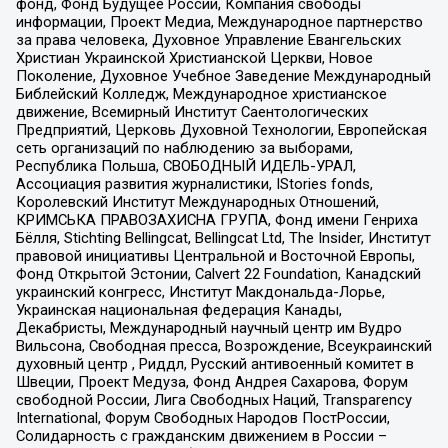
фонд, Фонд Будущее России, Компания свободы
информации, Проект Медиа, Международное партнерство
за права человека, Духовное Управление Евангельских
Христиан Украинской Христианской Церкви, Новое
Поколение, Духовное Учебное Заведение Международный
Библейский Колледж, Международное христианское
движение, Всемирный Институт Саентологических
Предприятий, Церковь Духовной Технологии, Европейская
сеть организаций по наблюдению за выборами,
Республика Польша, СВОБОДНЫЙ ИДЕЛЬ-УРАЛ,
Ассоциация развития журналистики, IStories fonds,
Королевский Институт Международных Отношений,
КРИМСЬКА ПРАВОЗАХИСНА ГРУПА, Фонд имени Генриха
Бёлля, Stichting Bellingcat, Bellingcat Ltd, The Insider, Институт
правовой инициативы Центральной и Восточной Европы,
Фонд Открытой Эстонии, Calvert 22 Foundation, Канадский
украинский конгресс, Институт Макдональда-Лорье,
Украинская национальная федерация Канады,
Декабристы, Международный научный центр им Вудро
Вильсона, Свободная пресса, Возрождение, Всеукраинский
духовный центр , Риддл, Русский антивоенный комитет в
Швеции, Проект Медуза, Фонд Андрея Сахарова, Форум
свободной России, Лига Свободных Наций, Transparеncy
International, Форум Свободных Народов ПостРоссии,
Солидарность с гражданским движением в России –