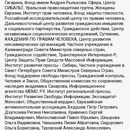
Гагарина, Фонд имени Андрея Рылькова, Сфера, Центр
СИБАЛЬТ, Уральская правозащитная группа, Женщины
Евразии, Институт прав человека, Фонд защиты гласности,
Российский исследовательский центр по правам человека,
Дальневосточный центр развития гражданских инициатив
и социального партнерства, Гражданское действие, Центр
независимых социологических исследований, Сутяжник,
АКАДЕМИЯ ПО ПРАВАМ ЧЕЛОВЕКА, Центр развития
некоммерческих организаций, Частное учреждение в
Калининграде Совета Министров северных стран,
Гражданское содействие, Трансперенси Интернешнл-Р,
Центр Защиты Прав Средств Массовой Информации,
Институт развития прессы - Сибирь, Частное учреждение в
Санкт-Петербурге Совета Министров Северных Стран,
Фонд поддержки свободы прессы, Гражданский контроль,
Человек и Закон, Общественная комиссия по сохранению
наследия академика Сахарова, Информационное
агентство МЕМО. РУ, Институт региональной прессы,
Институт Развития Свободы Информации, Экозащита!-
Женсовет, Общественный вердикт, Евразийская
антимонопольная ассоциация, Бедушев Петр Петрович,
Дзугкоева Регина Николаевна, Кривенко Сергей
Владимирович, Милославский Павел Юрьевич, Шнырова
Ольга Вадимовна, Чанышева Лилия Айратовна, Сидорович
Ольга Борисовна, Туровский Александр Алексеевич,