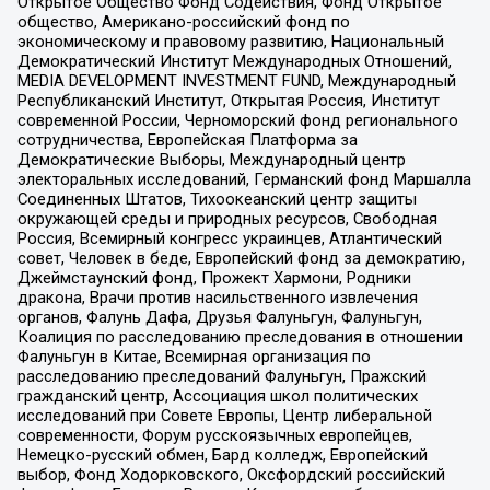
Открытое Общество Фонд Содействия, Фонд Открытое
общество, Американо-российский фонд по
экономическому и правовому развитию, Национальный
Демократический Институт Международных Отношений,
MEDIA DEVELOPMENT INVESTMENT FUND, Международный
Республиканский Институт, Открытая Россия, Институт
современной России, Черноморский фонд регионального
сотрудничества, Европейская Платформа за
Демократические Выборы, Международный центр
электоральных исследований, Германский фонд Маршалла
Соединенных Штатов, Тихоокеанский центр защиты
окружающей среды и природных ресурсов, Свободная
Россия, Всемирный конгресс украинцев, Атлантический
совет, Человек в беде, Европейский фонд за демократию,
Джеймстаунский фонд, Прожект Хармони, Родники
дракона, Врачи против насильственного извлечения
органов, Фалунь Дафа, Друзья Фалуньгун, Фалуньгун,
Коалиция по расследованию преследования в отношении
Фалуньгун в Китае, Всемирная организация по
расследованию преследований Фалуньгун, Пражский
гражданский центр, Ассоциация школ политических
исследований при Совете Европы, Центр либеральной
современности, Форум русскоязычных европейцев,
Немецко-русский обмен, Бард колледж, Европейский
выбор, Фонд Ходорковского, Оксфордский российский