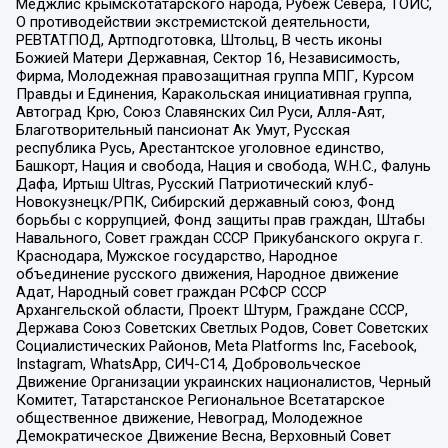
Меджлис крымскотатарского народа, Рубеж Севера, ТОЙС,
О противодействии экстремистской деятельности,
РЕВТАТПОД, Артподготовка, Штольц, В честь иконы
Божией Матери Державная, Сектор 16, Независимость,
Фирма, Молодежная правозащитная группа МПГ, Курсом
Правды и Единения, Каракольская инициативная группа,
Автоград Крю, Союз Славянских Сил Руси, Алля-Аят,
Благотворительный пансионат Ак Умут, Русская
республика Русь, Арестантское уголовное единство,
Башкорт, Нация и свобода, Нация и свобода, W.H.С., Фалунь
Дафа, Иртыш Ultras, Русский Патриотический клуб-
Новокузнецк/РПК, Сибирский державный союз, Фонд
борьбы с коррупцией, Фонд защиты прав граждан, Штабы
Навального, Совет граждан СССР Прикубанского округа г.
Краснодара, Мужское государство, Народное
объединение русского движения, Народное движение
Адат, Народный совет граждан РСФСР СССР
Архангельской области, Проект Штурм, Граждане СССР,
Держава Союз Советских Светлых Родов, Совет Советских
Социалистических Районов, Meta Platforms Inc, Facebook,
Instagram, WhatsApp, СИЧ-С14, Добровольческое
Движение Организации украинских националистов, Черный
Комитет, Татарстанское Региональное Всетатарское
общественное движение, Невоград, Молодежное
Демократическое Движение Весна, Верховный Совет