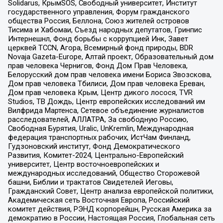
Solidarus, КрымSOS, Свободный университет, Институт
государственного управления, Форум гражданского
общества Россия, Беллона, Союз жителей островов
Тисима и Хабомаи, Съезд народных депутатов, Гринпис
Интернешнл, Фонд борьбы с коррупцией Инк, Завет
церквей TCCN, Агора, Всемирный фонд природы, BDR
Novaja Gazeta-Europe, Алтай проект, Образовательный дом
прав человека Чернигов, Фонд Дом Прав Человека,
Белорусский дом прав человека имени Бориса Звозскова,
Дом прав человека Тбилиси, Дом прав человека Ереван,
Дом прав человека Крым, Центр дикого лосося, TVR
Studios, ТВ Дождь, Центр европейских исследований им
Вилфрида Мартенса, Сетевое объединение журналистов
расследователей, АЛЛАТРА, За свободную Россию,
Свободная Бурятия, Uralic, UnKremlin, Международная
федерация транспортных рабочих, ИстЧам Финланд,
Гудзоновский институт, Фонд Демократического
Развития, Комитет-2024, Центрально-Европейский
университет, Центр восточноевропейских и
международных исследований, Общество Сторожевой
башни, Библии и трактатов Свидетелей Иеговы,
Гражданский Совет, Центр анализа европейской политики,
Академическая сеть Восточная Европа, Российский
комитет действия, РЭНД корпорейшн, Русская Америка за
демократию в России, Настоящая Россия, Глобальная сеть