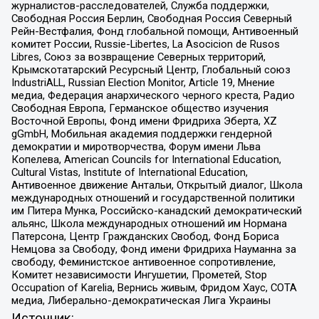
журналистов-расследователей, Служба поддержки,
Свободная Россия Берлин, Свободная Россия Северный
Рейн-Вестфалия, Фонд глобальной помощи, Антивоенный
комитет России, Russie-Libertes, La Asocicion de Rusos
Libres, Союз за возвращение Северных территорий,
Крымскотатарский Ресурсный Центр, Глобальный союз
IndustriALL, Russian Election Monitor, Article 19, Мнение
медиа, Федерация анархического черного креста, Радио
Свободная Европа, Германское общество изучения
Восточной Европы, Фонд имени Фридриха Эберта, XZ
gGmbH, Мобильная академия поддержки гендерной
демократии и миротворчества, Форум имени Льва
Копелева, American Councils for International Education,
Cultural Vistas, Institute of International Education,
Антивоенное движение Антальи, Открытый диалог, Школа
международных отношений и государственной политики
им Питера Мунка, Российско-канадский демократический
альянс, Школа международных отношений им Нормана
Патерсона, Центр Гражданских Свобод, Фонд Бориса
Немцова за Свободу, Фонд имени Фридриха Науманна за
свободу, Феминистское антивоенное сопротивление,
Комитет независимости Ингушетии, Прометей, Stop
Occupation of Karelia, Вернись живым, Фридом Хаус, СОТА
медиа, Либерально-демократическая Лига Украины
Источник: