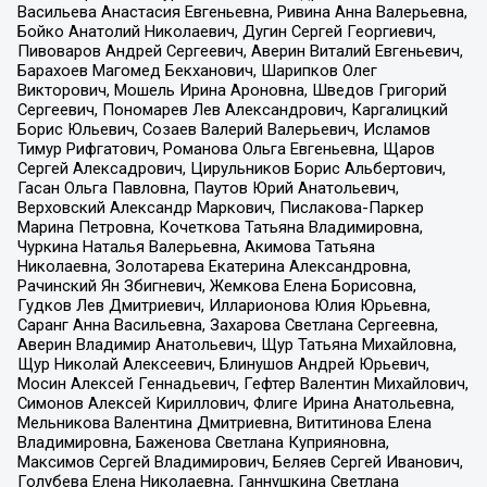
Васильева Анастасия Евгеньевна, Ривина Анна Валерьевна,
Бойко Анатолий Николаевич, Дугин Сергей Георгиевич,
Пивоваров Андрей Сергеевич, Аверин Виталий Евгеньевич,
Барахоев Магомед Бекханович, Шарипков Олег
Викторович, Мошель Ирина Ароновна, Шведов Григорий
Сергеевич, Пономарев Лев Александрович, Каргалицкий
Борис Юльевич, Созаев Валерий Валерьевич, Исламов
Тимур Рифгатович, Романова Ольга Евгеньевна, Щаров
Сергей Алексадрович, Цирульников Борис Альбертович,
Гасан Ольга Павловна, Паутов Юрий Анатольевич,
Верховский Александр Маркович, Пислакова-Паркер
Марина Петровна, Кочеткова Татьяна Владимировна,
Чуркина Наталья Валерьевна, Акимова Татьяна
Николаевна, Золотарева Екатерина Александровна,
Рачинский Ян Збигневич, Жемкова Елена Борисовна,
Гудков Лев Дмитриевич, Илларионова Юлия Юрьевна,
Саранг Анна Васильевна, Захарова Светлана Сергеевна,
Аверин Владимир Анатольевич, Щур Татьяна Михайловна,
Щур Николай Алексеевич, Блинушов Андрей Юрьевич,
Мосин Алексей Геннадьевич, Гефтер Валентин Михайлович,
Симонов Алексей Кириллович, Флиге Ирина Анатольевна,
Мельникова Валентина Дмитриевна, Вититинова Елена
Владимировна, Баженова Светлана Куприяновна,
Максимов Сергей Владимирович, Беляев Сергей Иванович,
Голубева Елена Николаевна, Ганнушкина Светлана