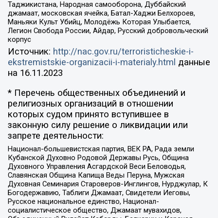
Таджикистана, Народная самооборона, Дуббайский
джамаат, московская ячейка, Батал-Хаджи Белхороев,
Маньяки Культ Убийц, Молодёжь Которая Улыбается,
Легион Свобода России, Айдар, Русский добровольческий
корпус
Источник:
http://nac.gov.ru/terroristicheskie-i-
ekstremistskie-organizacii-i-materialy.html
данные
на
16.11.2023
* Перечень общественных объединений и
религиозных организаций в отношении
которых судом принято вступившее в
законную силу решение о ликвидации или
запрете деятельности:
Национал-большевистская партия, ВЕК РА, Рада земли
Кубанской Духовно Родовой Державы Русь, Община
Духовного Управления Асгардской Веси Беловодья,
Славянская Община Капища Веды Перуна, Мужская
Духовная Семинария Староверов-Инглингов, Нурджулар, К
Богодержавию, Таблиги Джамаат, Свидетели Иеговы,
Русское национальное единство, Национал-
социалистическое общество, Джамаат мувахидов,