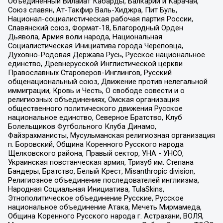
Объединенный Вилайат Кабарды, Балкарии и Карачая,
Союз славян, Ат-Такфир Валь-Хиджра, Пит Буль,
Национал-социалистическая рабочая партия России,
Славянский союз, Формат-18, Благородный Орден
Дьявола, Армия воли народа, Национальная
Социалистическая Инициатива города Череповца,
Духовно-Родовая Держава Русь, Русское национальное
единство, Древнерусской Инглистической церкви
Православных Староверов-Инглингов, Русский
общенациональный союз, Движение против нелегальной
иммиграции, Кровь и Честь, О свободе совести и о
религиозных объединениях, Омская организация
общественного политического движения Русское
национальное единство, Северное Братство, Клуб
Болельщиков Футбольного Клуба Динамо,
Файзрахманисты, Мусульманская религиозная организация
п. Боровский, Община Коренного Русского народа
Щелковского района, Правый сектор, УНА - УНСО,
Украинская повстанческая армия, Тризуб им. Степана
Бандеры, Братство, Белый Крест, Misanthropic division,
Религиозное объединение последователей инглиизма,
Народная Социальная Инициатива, TulaSkins,
Этнополитическое объединение Русские, Русское
национальное объединение Атака, Мечеть Мирмамеда,
Община Коренного Русского народа г. Астрахани, ВОЛЯ,