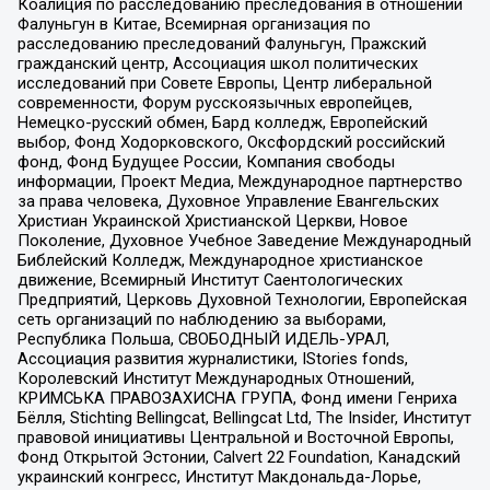
Коалиция по расследованию преследования в отношении
Фалуньгун в Китае, Всемирная организация по
расследованию преследований Фалуньгун, Пражский
гражданский центр, Ассоциация школ политических
исследований при Совете Европы, Центр либеральной
современности, Форум русскоязычных европейцев,
Немецко-русский обмен, Бард колледж, Европейский
выбор, Фонд Ходорковского, Оксфордский российский
фонд, Фонд Будущее России, Компания свободы
информации, Проект Медиа, Международное партнерство
за права человека, Духовное Управление Евангельских
Христиан Украинской Христианской Церкви, Новое
Поколение, Духовное Учебное Заведение Международный
Библейский Колледж, Международное христианское
движение, Всемирный Институт Саентологических
Предприятий, Церковь Духовной Технологии, Европейская
сеть организаций по наблюдению за выборами,
Республика Польша, СВОБОДНЫЙ ИДЕЛЬ-УРАЛ,
Ассоциация развития журналистики, IStories fonds,
Королевский Институт Международных Отношений,
КРИМСЬКА ПРАВОЗАХИСНА ГРУПА, Фонд имени Генриха
Бёлля, Stichting Bellingcat, Bellingcat Ltd, The Insider, Институт
правовой инициативы Центральной и Восточной Европы,
Фонд Открытой Эстонии, Calvert 22 Foundation, Канадский
украинский конгресс, Институт Макдональда-Лорье,