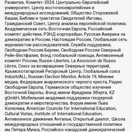
Развития, Комитет-2024, Центрально-Европейский
университет, Центр восточноевропейских и
международных исследований, Общество Сторожевой
башни, Библии и трактатов Свидетелей Иеговы,
Гражданский Совет, Центр анализа европейской политики,
Академическая сеть Восточная Европа, Российский
комитет действия, РЭНД корпорейшн, Русская Америка за
демократию в России, Настоящая Россия, Глобальная сеть
журналистов-расследователей, Служба поддержки,
Свободная Россия Берлин, Свободная Россия Северный
Рейн-Вестфалия, Фонд глобальной помощи, Антивоенный
комитет России, Russie-Libertes, La Asocicion de Rusos
Libres, Союз за возвращение Северных территорий,
Крымскотатарский Ресурсный Центр, Глобальный союз
IndustriALL, Russian Election Monitor, Article 19, Мнение
медиа, Федерация анархического черного креста, Радио
Свободная Европа, Германское общество изучения
Восточной Европы, Фонд имени Фридриха Эберта, XZ
gGmbH, Мобильная академия поддержки гендерной
демократии и миротворчества, Форум имени Льва
Копелева, American Councils for International Education,
Cultural Vistas, Institute of International Education,
Антивоенное движение Антальи, Открытый диалог, Школа
международных отношений и государственной политики
им Питера Мунка, Российско-канадский демократический