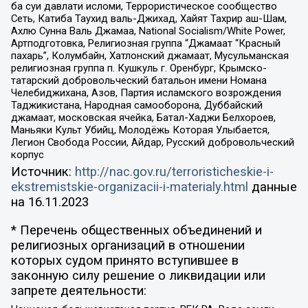
ба суи давлати исломи, Террористическое сообщество
Сеть, Катиба Таухид валь-Джихад, Хайят Тахрир аш-Шам,
Ахлю Сунна Валь Джамаа, National Socialism/White Power,
Артподготовка, Религиозная группа “Джамаат “Красный
пахарь”, Колумбайн, Хатлонский джамаат, Мусульманская
религиозная группа п. Кушкуль г. Оренбург, Крымско-
татарский добровольческий батальон имени Номана
Челебиджихана, Азов, Партия исламского возрождения
Таджикистана, Народная самооборона, Дуббайский
джамаат, московская ячейка, Батал-Хаджи Белхороев,
Маньяки Культ Убийц, Молодёжь Которая Улыбается,
Легион Свобода России, Айдар, Русский добровольческий
корпус
Источник:
http://nac.gov.ru/terroristicheskie-i-
ekstremistskie-organizacii-i-materialy.html
данные
на
16.11.2023
* Перечень общественных объединений и
религиозных организаций в отношении
которых судом принято вступившее в
законную силу решение о ликвидации или
запрете деятельности: