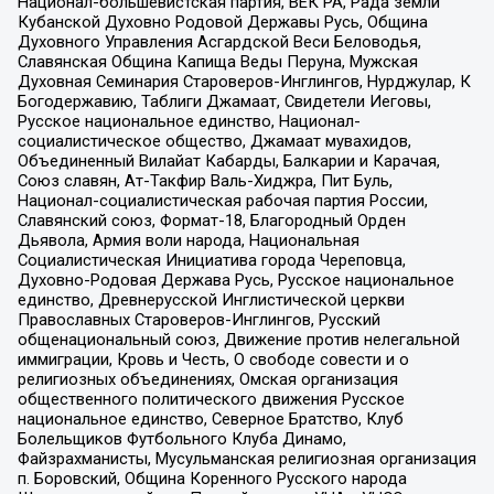
Национал-большевистская партия, ВЕК РА, Рада земли
Кубанской Духовно Родовой Державы Русь, Община
Духовного Управления Асгардской Веси Беловодья,
Славянская Община Капища Веды Перуна, Мужская
Духовная Семинария Староверов-Инглингов, Нурджулар, К
Богодержавию, Таблиги Джамаат, Свидетели Иеговы,
Русское национальное единство, Национал-
социалистическое общество, Джамаат мувахидов,
Объединенный Вилайат Кабарды, Балкарии и Карачая,
Союз славян, Ат-Такфир Валь-Хиджра, Пит Буль,
Национал-социалистическая рабочая партия России,
Славянский союз, Формат-18, Благородный Орден
Дьявола, Армия воли народа, Национальная
Социалистическая Инициатива города Череповца,
Духовно-Родовая Держава Русь, Русское национальное
единство, Древнерусской Инглистической церкви
Православных Староверов-Инглингов, Русский
общенациональный союз, Движение против нелегальной
иммиграции, Кровь и Честь, О свободе совести и о
религиозных объединениях, Омская организация
общественного политического движения Русское
национальное единство, Северное Братство, Клуб
Болельщиков Футбольного Клуба Динамо,
Файзрахманисты, Мусульманская религиозная организация
п. Боровский, Община Коренного Русского народа