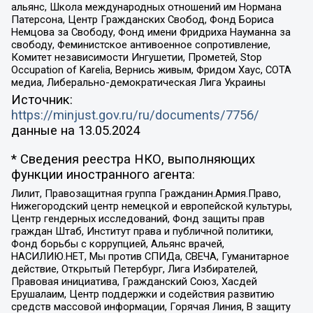
альянс, Школа международных отношений им Нормана
Патерсона, Центр Гражданских Свобод, Фонд Бориса
Немцова за Свободу, Фонд имени Фридриха Науманна за
свободу, Феминистское антивоенное сопротивление,
Комитет независимости Ингушетии, Прометей, Stop
Occupation of Karelia, Вернись живым, Фридом Хаус, СОТА
медиа, Либерально-демократическая Лига Украины
Источник:
https://minjust.gov.ru/ru/documents/7756/
данные на
13.05.2024
* Сведения реестра НКО, выполняющих
функции иностранного агента:
Лилит, Правозащитная группа Гражданин.Армия.Право,
Нижегородский центр немецкой и европейской культуры,
Центр гендерных исследований, Фонд защиты прав
граждан Штаб, Институт права и публичной политики,
Фонд борьбы с коррупцией, Альянс врачей,
НАСИЛИЮ.НЕТ, Мы против СПИДа, СВЕЧА, Гуманитарное
действие, Открытый Петербург, Лига Избирателей,
Правовая инициатива, Гражданский Союз, Хасдей
Ерушалаим, Центр поддержки и содействия развитию
средств массовой информации, Горячая Линия, В защиту