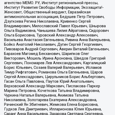
агентство МЕМО. РУ, Институт региональной прессы,
Институт Развития Свободы Информации, Экозащита!-
Женсовет, Общественный вердикт, Евразийская
антимонопольная ассоциация, Бедушев Петр Петрович,
Дзугкоева Регина Николаевна, Кривенко Сергей
Владимирович, Милославский Павел Юрьевич, Шнырова
Ольга Вадимовна, Чанышева Лилия Айратовна, Сидорович
Ольга Борисовна, Туровский Александр Алексеевич,
Васильева Анастасия Евгеньевна, Ривина Анна Валерьевна,
Бойко Анатолий Николаевич, Дугин Сергей Георгиевич,
Пивоваров Андрей Сергеевич, Аверин Виталий Евгеньевич,
Барахоев Магомед Бекханович, Шарипков Олег
Викторович, Мошель Ирина Ароновна, Шведов Григорий
Сергеевич, Пономарев Лев Александрович, Каргалицкий
Борис Юльевич, Созаев Валерий Валерьевич, Исламов
Тимур Рифгатович, Романова Ольга Евгеньевна, Щаров
Сергей Алексадрович, Цирульников Борис Альбертович,
Гасан Ольга Павловна, Паутов Юрий Анатольевич,
Верховский Александр Маркович, Пислакова-Паркер
Марина Петровна, Кочеткова Татьяна Владимировна,
Чуркина Наталья Валерьевна, Акимова Татьяна
Николаевна, Золотарева Екатерина Александровна,
Рачинский Ян Збигневич, Жемкова Елена Борисовна,
Гудков Лев Дмитриевич, Илларионова Юлия Юрьевна,
Саранг Анна Васильевна, Захарова Светлана Сергеевна,