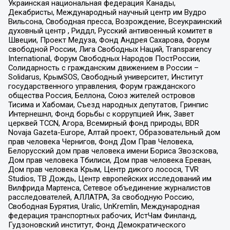
Украинская национальная федерация Канады,
Декабристы, Международный научный центр им Вудро
Вильсона, Свободная пресса, Возрождение, Всеукраинский
духовный центр , Риддл, Русский антивоенный комитет в
Швеции, Проект Медуза, Фонд Андрея Сахарова, Форум
свободной России, Лига Свободных Наций, Transparеncy
International, Форум Свободных Народов ПостРоссии,
Солидарность с гражданским движением в России –
Solidarus, КрымSOS, Свободный университет, Институт
государственного управления, Форум гражданского
общества Россия, Беллона, Союз жителей островов
Тисима и Хабомаи, Съезд народных депутатов, Гринпис
Интернешнл, Фонд борьбы с коррупцией Инк, Завет
церквей TCCN, Агора, Всемирный фонд природы, BDR
Novaja Gazeta-Europe, Алтай проект, Образовательный дом
прав человека Чернигов, Фонд Дом Прав Человека,
Белорусский дом прав человека имени Бориса Звозскова,
Дом прав человека Тбилиси, Дом прав человека Ереван,
Дом прав человека Крым, Центр дикого лосося, TVR
Studios, ТВ Дождь, Центр европейских исследований им
Вилфрида Мартенса, Сетевое объединение журналистов
расследователей, АЛЛАТРА, За свободную Россию,
Свободная Бурятия, Uralic, UnKremlin, Международная
федерация транспортных рабочих, ИстЧам Финланд,
Гудзоновский институт, Фонд Демократического