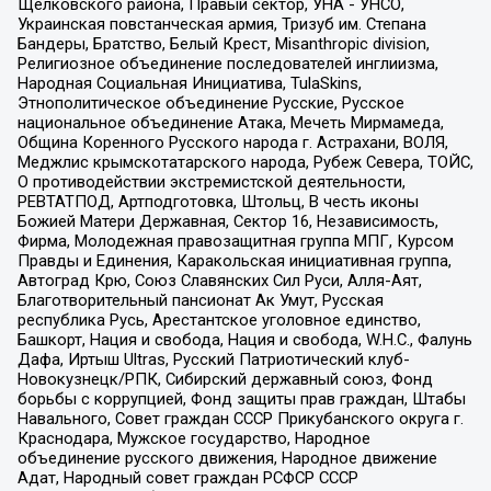
Щелковского района, Правый сектор, УНА - УНСО,
Украинская повстанческая армия, Тризуб им. Степана
Бандеры, Братство, Белый Крест, Misanthropic division,
Религиозное объединение последователей инглиизма,
Народная Социальная Инициатива, TulaSkins,
Этнополитическое объединение Русские, Русское
национальное объединение Атака, Мечеть Мирмамеда,
Община Коренного Русского народа г. Астрахани, ВОЛЯ,
Меджлис крымскотатарского народа, Рубеж Севера, ТОЙС,
О противодействии экстремистской деятельности,
РЕВТАТПОД, Артподготовка, Штольц, В честь иконы
Божией Матери Державная, Сектор 16, Независимость,
Фирма, Молодежная правозащитная группа МПГ, Курсом
Правды и Единения, Каракольская инициативная группа,
Автоград Крю, Союз Славянских Сил Руси, Алля-Аят,
Благотворительный пансионат Ак Умут, Русская
республика Русь, Арестантское уголовное единство,
Башкорт, Нация и свобода, Нация и свобода, W.H.С., Фалунь
Дафа, Иртыш Ultras, Русский Патриотический клуб-
Новокузнецк/РПК, Сибирский державный союз, Фонд
борьбы с коррупцией, Фонд защиты прав граждан, Штабы
Навального, Совет граждан СССР Прикубанского округа г.
Краснодара, Мужское государство, Народное
объединение русского движения, Народное движение
Адат, Народный совет граждан РСФСР СССР