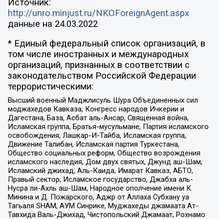
Источник:
http://unro.minjust.ru/NKOForeignAgent.aspx
данные на
24.03.2022
* Единый федеральный список организаций, в
том числе иностранных и международных
организаций, признанных в соответствии с
законодательством Российской Федерации
террористическими:
Высший военный Маджлисуль Шура Объединенных сил
моджахедов Кавказа, Конгресс народов Ичкерии и
Дагестана, База, Асбат аль-Ансар, Священная война,
Исламская группа, Братья-мусульмане, Партия исламского
освобождения, Лашкар-И-Тайба, Исламская группа,
Движение Талибан, Исламская партия Туркестана,
Общество социальных реформ, Общество возрождения
исламского наследия, Дом двух святых, Джунд аш-Шам,
Исламский джихад, Аль-Каида, Имарат Кавказ, АБТО,
Правый сектор, Исламское государство, Джабха аль-
Нусра ли-Ахль аш-Шам, Народное ополчение имени К.
Минина и Д. Пожарского, Аджр от Аллаха Субхану уа
Тагьаля SHAM, АУМ Синрике, Муджахеды джамаата Ат-
Тавхида Валь-Джихад, Чистопольский Джамаат, Рохнамо