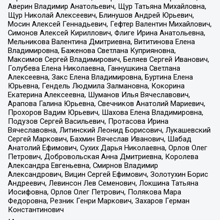
Аверин Владимир Анатольевич, Щур Татьяна Михайловна,
Щур Николай Алексеевич, Блинушов Андрей Юрьевич,
Мосин Алексей Геннадьевич, Гефтер Валентин Михайлович,
Симонов Алексей Кириллович, Флиге Ирина Анатольевна,
Мельникова Валентина Дмитриевна, Вититинова Елена
Владимировна, Баженова Светлана Куприяновна,
Максимов Сергей Владимирович, Беляев Сергей Иванович,
Голубева Елена Николаевна, Ганнушкина Светлана
Алексеевна, Закс Елена Владимировна, Буртина Елена
Юрьевна, Гендель Людмила Залмановна, Кокорина
Екатерина Алексеевна, Шуманов Илья Вячеславович,
Арапова Галина Юрьевна, Свечников Анатолий Мариевич,
Прохоров Вадим Юрьевич, Шахова Елена Владимировна,
Подузов Сергей Васильевич, Протасова Ирина
Вячеславовна, Литинский Леонид Борисович, Лукашевский
Сергей Маркович, Бахмин Вячеслав Иванович, Шабад
Анатолий Ефимович, Сухих Дарья Николаевна, Орлов Олег
Петрович, Добровольская Анна Дмитриевна, Королева
Александра Евгеньевна, Смирнов Владимир
Александрович, Вицин Сергей Ефимович, Золотухин Борис
Андреевич, Левинсон Лев Семенович, Локшина Татьяна
Иосифовна, Орлов Олег Петрович, Полякова Мара
Федоровна, Резник Генри Маркович, Захаров Герман
Константинович