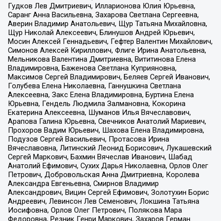
Гудков Лев Дмитриевич, Илларионова Юлия Юрьевна,
Саранг Анна Васильевна, Захарова Светлана Сергеевна,
Аверин Владимир Анатольевич, Щур Татьяна Михайловна,
Щур Николай Алексеевич, Блинушов Андрей Юрьевич,
Мосин Алексей Геннадьевич, Гефтер Валентин Михайлович,
Симонов Алексей Кириллович, Флиге Ирина Анатольевна,
Мельникова Валентина Дмитриевна, Вититинова Елена
Владимировна, Баженова Светлана Куприяновна,
Максимов Сергей Владимирович, Беляев Сергей Иванович,
Голубева Елена Николаевна, Ганнушкина Светлана
Алексеевна, Закс Елена Владимировна, Буртина Елена
Юрьевна, Гендель Людмила Залмановна, Кокорина
Екатерина Алексеевна, Шуманов Илья Вячеславович,
Арапова Галина Юрьевна, Свечников Анатолий Мариевич,
Прохоров Вадим Юрьевич, Шахова Елена Владимировна,
Подузов Сергей Васильевич, Протасова Ирина
Вячеславовна, Литинский Леонид Борисович, Лукашевский
Сергей Маркович, Бахмин Вячеслав Иванович, Шабад
Анатолий Ефимович, Сухих Дарья Николаевна, Орлов Олег
Петрович, Добровольская Анна Дмитриевна, Королева
Александра Евгеньевна, Смирнов Владимир
Александрович, Вицин Сергей Ефимович, Золотухин Борис
Андреевич, Левинсон Лев Семенович, Локшина Татьяна
Иосифовна, Орлов Олег Петрович, Полякова Мара
Федоровна, Резник Генри Маркович, Захаров Герман