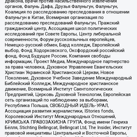
дракона, Врачи против насильственного извлечения
органов, Фалунь Дафа, Друзья Фалуньгун, Фалуньгун,
Коалиция по расследованию преследования в отношении
Фалуньгун в Китае, Всемирная организация по
расследованию преследований Фалуньгун, Пражский
гражданский центр, Ассоциация школ политических
исследований при Совете Европы, Центр либеральной
современности, Форум русскоязычных европейцев,
Немецко-русский обмен, Бард колледж, Европейский
выбор, Фонд Ходорковского, Оксфордский российский
фонд, Фонд Будущее России, Компания свободы
информации, Проект Медиа, Международное партнерство
за права человека, Духовное Управление Евангельских
Христиан Украинской Христианской Церкви, Новое
Поколение, Духовное Учебное Заведение Международный
Библейский Колледж, Международное христианское
движение, Всемирный Институт Саентологических
Предприятий, Церковь Духовной Технологии, Европейская
сеть организаций по наблюдению за выборами,
Республика Польша, СВОБОДНЫЙ ИДЕЛЬ-УРАЛ,
Ассоциация развития журналистики, IStories fonds,
Королевский Институт Международных Отношений,
КРИМСЬКА ПРАВОЗАХИСНА ГРУПА, Фонд имени Генриха
Бёлля, Stichting Bellingcat, Bellingcat Ltd, The Insider, Институт
правовой инициативы Центральной и Восточной Европы,