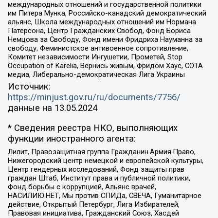
международных отношений и государственной политики
им Питера Мунка, Российско-канадский демократический
альянс, Школа международных отношений им Нормана
Патерсона, Центр Гражданских Свобод, Фонд Бориса
Немцова за Свободу, Фонд имени Фридриха Науманна за
свободу, Феминистское антивоенное сопротивление,
Комитет независимости Ингушетии, Прометей, Stop
Occupation of Karelia, Вернись живым, Фридом Хаус, СОТА
медиа, Либерально-демократическая Лига Украины
Источник:
https://minjust.gov.ru/ru/documents/7756/
данные на
13.05.2024
* Сведения реестра НКО, выполняющих
функции иностранного агента:
Лилит, Правозащитная группа Гражданин.Армия.Право,
Нижегородский центр немецкой и европейской культуры,
Центр гендерных исследований, Фонд защиты прав
граждан Штаб, Институт права и публичной политики,
Фонд борьбы с коррупцией, Альянс врачей,
НАСИЛИЮ.НЕТ, Мы против СПИДа, СВЕЧА, Гуманитарное
действие, Открытый Петербург, Лига Избирателей,
Правовая инициатива, Гражданский Союз, Хасдей