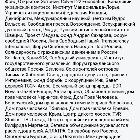
Фонд Открытой Эстонии, Calvert 22 Foundation, Канадский
украинский конгресс, Институт Макдональда-Лорье,
Украинская национальная федерация Канады,
Декабристы, Международный научный центр им Вудро
Вильсона, Свободная пресса, Возрождение, Всеукраинский
духовный центр , Риддл, Русский антивоенный комитет в
Швеции, Проект Медуза, Фонд Андрея Сахарова, Форум
свободной России, Лига Свободных Наций, Transparеncy
International, Форум Свободных Народов ПостРоссии,
Солидарность с гражданским движением в России –
Solidarus, КрымSOS, Свободный университет, Институт
государственного управления, Форум гражданского
общества Россия, Беллона, Союз жителей островов
Тисима и Хабомаи, Съезд народных депутатов, Гринпис
Интернешнл, Фонд борьбы с коррупцией Инк, Завет
церквей TCCN, Агора, Всемирный фонд природы, BDR
Novaja Gazeta-Europe, Алтай проект, Образовательный дом
прав человека Чернигов, Фонд Дом Прав Человека,
Белорусский дом прав человека имени Бориса Звозскова,
Дом прав человека Тбилиси, Дом прав человека Ереван,
Дом прав человека Крым, Центр дикого лосося, TVR
Studios, ТВ Дождь, Центр европейских исследований им
Вилфрида Мартенса, Сетевое объединение журналистов
расследователей, АЛЛАТРА, За свободную Россию,
Свободная Бурятия, Uralic, UnKremlin, Международная