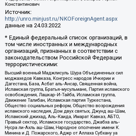
Константинович
Источник:
http://unro.minjust.ru/NKOForeignAgent.aspx
данные на
24.03.2022
* Единый федеральный список организаций, в
том числе иностранных и международных
организаций, признанных в соответствии с
законодательством Российской Федерации
террористическими:
Высший военный Маджлисуль Шура Объединенных сил
моджахедов Кавказа, Конгресс народов Ичкерии и
Дагестана, База, Асбат аль-Ансар, Священная война,
Исламская группа, Братья-мусульмане, Партия исламского
освобождения, Лашкар-И-Тайба, Исламская группа,
Движение Талибан, Исламская партия Туркестана,
Общество социальных реформ, Общество возрождения
исламского наследия, Дом двух святых, Джунд аш-Шам,
Исламский джихад, Аль-Каида, Имарат Кавказ, АБТО,
Правый сектор, Исламское государство, Джабха аль-
Нусра ли-Ахль аш-Шам, Народное ополчение имени К.
Минина и Д. Пожарского, Аджр от Аллаха Субхану уа