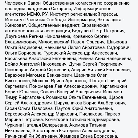
Человек и Закон, Общественная комиссия по сохранению
наследия академика Сахарова, Информационное
агентство МЕМО. РУ, Институт региональной прессы,
Институт Развития Свободы Информации, Экозащита!-
Женсовет, Общественный вердикт, Евразийская
антимонопольная ассоциация, Бедушев Петр Петрович,
Дзугкоева Регина Николаевна, Кривенко Сергей
Владимирович, Милославский Павел Юрьевич, Шнырова
Ольга Вадимовна, Чанышева Лилия Айратовна, Сидорович
Ольга Борисовна, Туровский Александр Алексеевич,
Васильева Анастасия Евгеньевна, Ривина Анна Валерьевна,
Бойко Анатолий Николаевич, Дугин Сергей Георгиевич,
Пивоваров Андрей Сергеевич, Аверин Виталий Евгеньевич,
Барахоев Магомед Бекханович, Шарипков Олег
Викторович, Мошель Ирина Ароновна, Шведов Григорий
Сергеевич, Пономарев Лев Александрович, Каргалицкий
Борис Юльевич, Созаев Валерий Валерьевич, Исламов
Тимур Рифгатович, Романова Ольга Евгеньевна, Щаров
Сергей Алексадрович, Цирульников Борис Альбертович,
Гасан Ольга Павловна, Паутов Юрий Анатольевич,
Верховский Александр Маркович, Пислакова-Паркер
Марина Петровна, Кочеткова Татьяна Владимировна,
Чуркина Наталья Валерьевна, Акимова Татьяна
Николаевна, Золотарева Екатерина Александровна,
Рачинский Ян Збигневич, Жемкова Елена Борисовна,