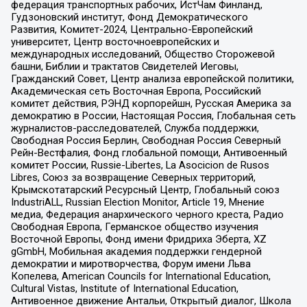
федерация транспортных рабочих, ИстЧам Финланд,
Гудзоновский институт, Фонд Демократического
Развития, Комитет-2024, Центрально-Европейский
университет, Центр восточноевропейских и
международных исследований, Общество Сторожевой
башни, Библии и трактатов Свидетелей Иеговы,
Гражданский Совет, Центр анализа европейской политики,
Академическая сеть Восточная Европа, Российский
комитет действия, РЭНД корпорейшн, Русская Америка за
демократию в России, Настоящая Россия, Глобальная сеть
журналистов-расследователей, Служба поддержки,
Свободная Россия Берлин, Свободная Россия Северный
Рейн-Вестфалия, Фонд глобальной помощи, Антивоенный
комитет России, Russie-Libertes, La Asocicion de Rusos
Libres, Союз за возвращение Северных территорий,
Крымскотатарский Ресурсный Центр, Глобальный союз
IndustriALL, Russian Election Monitor, Article 19, Мнение
медиа, Федерация анархического черного креста, Радио
Свободная Европа, Германское общество изучения
Восточной Европы, Фонд имени Фридриха Эберта, XZ
gGmbH, Мобильная академия поддержки гендерной
демократии и миротворчества, Форум имени Льва
Копелева, American Councils for International Education,
Cultural Vistas, Institute of International Education,
Антивоенное движение Антальи, Открытый диалог, Школа