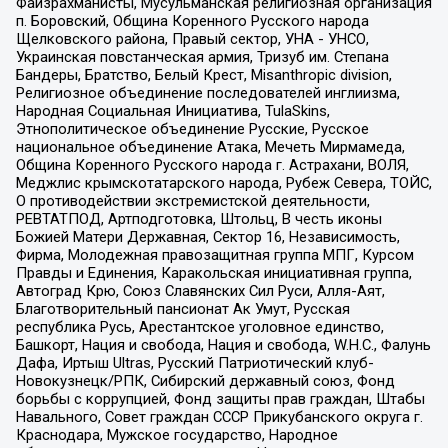
Файзрахманисты, Мусульманская религиозная организация
п. Боровский, Община Коренного Русского народа
Щелковского района, Правый сектор, УНА - УНСО,
Украинская повстанческая армия, Тризуб им. Степана
Бандеры, Братство, Белый Крест, Misanthropic division,
Религиозное объединение последователей инглиизма,
Народная Социальная Инициатива, TulaSkins,
Этнополитическое объединение Русские, Русское
национальное объединение Атака, Мечеть Мирмамеда,
Община Коренного Русского народа г. Астрахани, ВОЛЯ,
Меджлис крымскотатарского народа, Рубеж Севера, ТОЙС,
О противодействии экстремистской деятельности,
РЕВТАТПОД, Артподготовка, Штольц, В честь иконы
Божией Матери Державная, Сектор 16, Независимость,
Фирма, Молодежная правозащитная группа МПГ, Курсом
Правды и Единения, Каракольская инициативная группа,
Автоград Крю, Союз Славянских Сил Руси, Алля-Аят,
Благотворительный пансионат Ак Умут, Русская
республика Русь, Арестантское уголовное единство,
Башкорт, Нация и свобода, Нация и свобода, W.H.С., Фалунь
Дафа, Иртыш Ultras, Русский Патриотический клуб-
Новокузнецк/РПК, Сибирский державный союз, Фонд
борьбы с коррупцией, Фонд защиты прав граждан, Штабы
Навального, Совет граждан СССР Прикубанского округа г.
Краснодара, Мужское государство, Народное