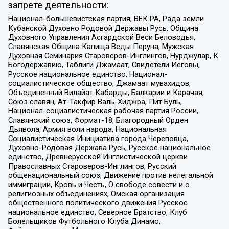
запрете деятельности:
Национал-большевистская партия, ВЕК РА, Рада земли
Кубанской Духовно Родовой Державы Русь, Община
Духовного Управления Асгардской Веси Беловодья,
Славянская Община Капища Веды Перуна, Мужская
Духовная Семинария Староверов-Инглингов, Нурджулар, К
Богодержавию, Таблиги Джамаат, Свидетели Иеговы,
Русское национальное единство, Национал-
социалистическое общество, Джамаат мувахидов,
Объединенный Вилайат Кабарды, Балкарии и Карачая,
Союз славян, Ат-Такфир Валь-Хиджра, Пит Буль,
Национал-социалистическая рабочая партия России,
Славянский союз, Формат-18, Благородный Орден
Дьявола, Армия воли народа, Национальная
Социалистическая Инициатива города Череповца,
Духовно-Родовая Держава Русь, Русское национальное
единство, Древнерусской Инглистической церкви
Православных Староверов-Инглингов, Русский
общенациональный союз, Движение против нелегальной
иммиграции, Кровь и Честь, О свободе совести и о
религиозных объединениях, Омская организация
общественного политического движения Русское
национальное единство, Северное Братство, Клуб
Болельщиков Футбольного Клуба Динамо,