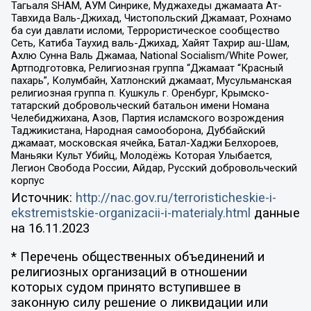
Тагьаля SHAM, АУМ Синрике, Муджахеды джамаата Ат-
Тавхида Валь-Джихад, Чистопольский Джамаат, Рохнамо
ба суи давлати исломи, Террористическое сообщество
Сеть, Катиба Таухид валь-Джихад, Хайят Тахрир аш-Шам,
Ахлю Сунна Валь Джамаа, National Socialism/White Power,
Артподготовка, Религиозная группа “Джамаат “Красный
пахарь”, Колумбайн, Хатлонский джамаат, Мусульманская
религиозная группа п. Кушкуль г. Оренбург, Крымско-
татарский добровольческий батальон имени Номана
Челебиджихана, Азов, Партия исламского возрождения
Таджикистана, Народная самооборона, Дуббайский
джамаат, московская ячейка, Батал-Хаджи Белхороев,
Маньяки Культ Убийц, Молодёжь Которая Улыбается,
Легион Свобода России, Айдар, Русский добровольческий
корпус
Источник:
http://nac.gov.ru/terroristicheskie-i-
ekstremistskie-organizacii-i-materialy.html
данные
на
16.11.2023
* Перечень общественных объединений и
религиозных организаций в отношении
которых судом принято вступившее в
законную силу решение о ликвидации или