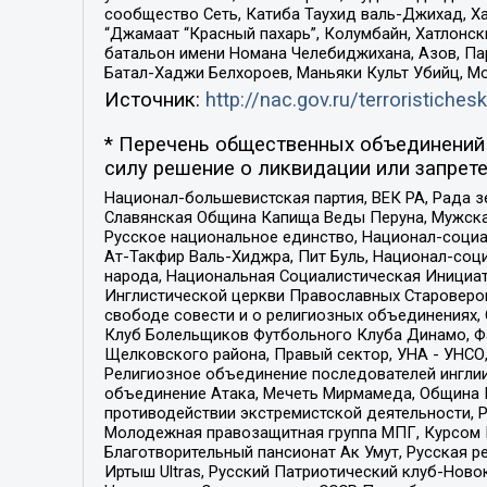
сообщество Сеть, Катиба Таухид валь-Джихад, Хай
“Джамаат “Красный пахарь”, Колумбайн, Хатлонск
батальон имени Номана Челебиджихана, Азов, Па
Батал-Хаджи Белхороев, Маньяки Культ Убийц, М
Источник:
http://nac.gov.ru/terroristichesk
* Перечень общественных объединений 
силу решение о ликвидации или запрете
Национал-большевистская партия, ВЕК РА, Рада 
Славянская Община Капища Веды Перуна, Мужская
Русское национальное единство, Национал-социа
Ат-Такфир Валь-Хиджра, Пит Буль, Национал-соц
народа, Национальная Социалистическая Инициат
Инглистической церкви Православных Староверов
свободе совести и о религиозных объединениях,
Клуб Болельщиков Футбольного Клуба Динамо, Фа
Щелковского района, Правый сектор, УНА - УНСО, У
Религиозное объединение последователей инглии
объединение Атака, Мечеть Мирмамеда, Община К
противодействии экстремистской деятельности, 
Молодежная правозащитная группа МПГ, Курсом П
Благотворительный пансионат Ак Умут, Русская ре
Иртыш Ultras, Русский Патриотический клуб-Нов