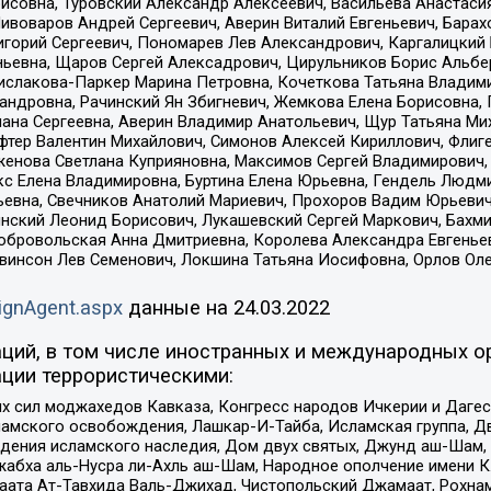
совна, Туровский Александр Алексеевич, Васильева Анастасия
Пивоваров Андрей Сергеевич, Аверин Виталий Евгеньевич, Бара
горий Сергеевич, Пономарев Лев Александрович, Каргалицкий 
ньевна, Щаров Сергей Алексадрович, Цирульников Борис Альбер
ислакова-Паркер Марина Петровна, Кочеткова Татьяна Владими
сандровна, Рачинский Ян Збигневич, Жемкова Елена Борисовна,
лана Сергеевна, Аверин Владимир Анатольевич, Щур Татьяна М
фтер Валентин Михайлович, Симонов Алексей Кириллович, Флиг
женова Светлана Куприяновна, Максимов Сергей Владимирович, 
кс Елена Владимировна, Буртина Елена Юрьевна, Гендель Людм
евна, Свечников Анатолий Мариевич, Прохоров Вадим Юрьевич
инский Леонид Борисович, Лукашевский Сергей Маркович, Бахм
Добровольская Анна Дмитриевна, Королева Александра Евгенье
евинсон Лев Семенович, Локшина Татьяна Иосифовна, Орлов Ол
ignAgent.aspx
данные на
24.03.2022
ций, в том числе иностранных и международных ор
ции террористическими:
ил моджахедов Кавказа, Конгресс народов Ичкерии и Дагеста
ламского освобождения, Лашкар-И-Тайба, Исламская группа, Дв
ения исламского наследия, Дом двух святых, Джунд аш-Шам, 
жабха аль-Нусра ли-Ахль аш-Шам, Народное ополчение имени К.
ата Ат-Тавхида Валь-Джихад, Чистопольский Джамаат, Рохнам