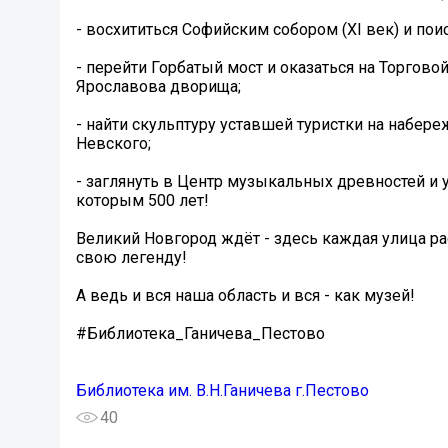
- восхититься Софийским собором (XI век) и пои
- перейти Горбатый мост и оказаться на Торговой
Ярославова дворища;
- найти скульптуру уставшей туристки на набер
Невского;
- заглянуть в Центр музыкальных древностей и 
которым 500 лет!
Великий Новгород ждёт - здесь каждая улица р
свою легенду!
А ведь и вся наша область и вся - как музей!
#Библиотека_Ганичева_Пестово
Библиотека им. В.Н.Ганичева г.Пестово
40