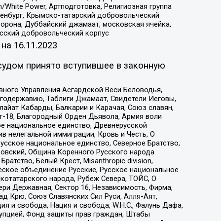
/White Power, Артподготовка, Религиозная группа
Оренбург, Крымско-татарский добровольческий
орона, Дуббайский джамаат, московская ячейка,
усский добровольческий корпус
 на
16.11.2023
судом принято вступившее в законную
вного Управления Асгардской Веси Беловодья,
годержавию, Таблиги Джамаат, Свидетели Иеговы,
айат Кабарды, Балкарии и Карачая, Союз славян,
т-18, Благородный Орден Дьявола, Армия воли
ое национальное единство, Древнерусской
 нелегальной иммиграции, Кровь и Честь, О
усское национальное единство, Северное Братство,
ровский, Община Коренного Русского народа
атство, Белый Крест, Misanthropic division,
еское объединение Русские, Русское национальное
котатарского народа, Рубеж Севера, ТОЙС, О
ри Державная, Сектор 16, Независимость, Фирма,
д Крю, Союз Славянских Сил Руси, Алля-Аят,
я и свобода, Нация и свобода, W.H.С., Фалунь Дафа,
рупцией, Фонд защиты прав граждан, Штабы