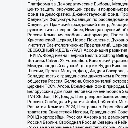
Платформа за Демократические Выборы, Междуна
центр защиты окружающей среды и природных ресу
фонд за демократию, Джеймстаунский фонд, Прож
Фалуньгун, Фалуньгун, Коалиция по расследован
Фалуньгун, Пражский гражданский центр, Ассоци
русскоязычных европейцев, Немецко-русский об
России, Компания свободы информации, Проект М
Христианской Церкви, Новое Поколение, Духовн
Институт Саентологических Предприятий, Церков
СВОБОДНЫЙ ИДЕЛЬ-УРАЛ, Ассоциация развития ж
ГРУПА, Фонд имени Генриха Бёлля, Stichting Bellin
Эстонии, Calvert 22 Foundation, Канадский укра
Международный научный центр им Вудро Вильсона
Швеции, Проект Медуза, Фонд Андрея Сахарова, Ф
Солидарность с гражданским движением в России 
общества Россия, Беллона, Союз жителей острово
церквей TCCN, Агора, Всемирный фонд природы, B
Белорусский дом прав человека имени Бориса Зво
TVR Studios, ТВ Дождь, Центр европейских иссл
Россию, Свободная Бурятия, Uralic, UnKremlin, 
Развития, Комитет-2024, Центрально-Европейски
трактатов Свидетелей Иеговы, Гражданский Совет
РЭНД корпорейшн, Русская Америка за демократи
Россия Берлин, Свободная Россия Северный Рейн-В
Союз за возвращение Северных территорий, Крымско