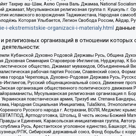
ят Тахрир аш-Шам, Ахлю Сунна Валь Джамаа, National Socialism
ий джамаат, Мусульманская религиозная группа п. Кушкуль г. 
ртия исламского возрождения Таджикистана, Народная самооб
олодёжь Которая Улыбается, Легион Свобода России, Айдар, Р
ie-i-ekstremistskie-organizacii-i-materialy.html
данные
и религиозных организаций в отношении которых 
 деятельности:
земли Кубанской Духовно Родовой Державы Русь, Община Духо
 Духовная Семинария Староверов-Инглингов, Нурджулар, К Бо
листическое общество, Джамаат мувахидов, Объединенный Вил
иалистическая рабочая партия России, Славянский союз, Форма
ива города Череповца, Духовно-Родовая Держава Русь, Русск
-Инглингов, Русский общенациональный союз, Движение против
 Омская организация общественного политического движения Р
йзрахманисты, Мусульманская религиозная организация п. Бо
краинская повстанческая армия, Тризуб им. Степана Бандеры, Бр
зма, Народная Социальная Инициатива, TulaSkins, Этнополитич
оренного Русского народа г. Астрахани, ВОЛЯ, Меджлис крымс
РЕВТАТПОД, Артподготовка, Штольц, В честь иконы Божией Мате
равды и Единения, Каракольская инициативная группа, Автогра
спублика Русь, Арестантское уголовное единство, Башкорт, Наци
окузнецк/РПК, Сибирский державный союз, Фонд борьбы с кор