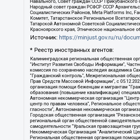
Навального, Совет граждан СССР Прикубанского 
Народный совет граждан РСФСР СССР Архангельск
Социалистических Районов, Meta Platforms Inc, 
Комитет, Татарстанское Региональное Всетатар
Татарской Автономной Советской Социалистическ
Красноярского края, Этническое национальное о
Источник:
https://minjust.gov.ru/ru/doc
* Реестр иностранных агентов:
Калининградская региональная общественная организация "Экозащита!-Женсовет", Фонд содействия защите прав и свобод граждан "Общественный вердикт", Фонд "Институт Развития Свободы Информации", Частное учреждение "Информационное агентство МЕМО. РУ", Региональная общественная организация "Общественная комиссия по сохранению наследия академика Сахарова", Фонд поддержки свободы прессы, Санкт-Петербургская общественная правозащитная организация "Гражданский контроль", Межрегиональная общественная организация "Информационно-просветительский центр "Мемориал", Региональный Фонд "Центр Защиты Прав Средств Массовой Информации", с 05.12.2023 Фонд "Центр Защиты Прав Средств массовой информации", Региональная общественная благотворительная организация помощи беженцам и мигрантам "Гражданское содействие", Негосударственное образовательное учреждение дополнительного профессионального образования (повышение квалификации) специалистов "АКАДЕМИЯ ПО ПРАВАМ ЧЕЛОВЕКА", Свердловская региональная общественная организация "Сутяжник", Автономная некоммерческая организация "Центр независимых социологических исследований", Союз общественных объединений "Российский исследовательский центр по правам человека", Региональное общественное учреждение научно-информационный центр "МЕМОРИАЛ", Некоммерческая организация "Фонд защиты гласности", Автономная некоммерческая организация "Институт прав человека", Городская общественная организация "Екатеринбургское общество "МЕМОРИАЛ", Городская общественная организация "Рязанское историко-просветительское и правозащитное общество "Мемориал" (Рязанский Мемориал), Челябинский региональный орган общественной самодеятельности – женское общественное объединение "Женщины Евразии", Челябинский региональный орган общественной самодеятельности "Уральская правозащитная группа", Фонд содействия защите здоровья и социальной справедливости имени Андрея Рылькова, Автономная Некоммерческая Организация "Аналитический Центр Юрия Левады", Автономная некоммерческая организация социальной поддержки населения "Проект Апрель", Региональная общественная организация помощи женщинам и детям, находящимся в кризисной ситуации "Информационно-методический центр "Анна", Фонд содействия развитию массовых коммуникаций и правовому просвещению "Так-так-Так", Фонд содействия устойчивому развитию "Серебряная тайга", Свердловский региональный общественный фонд социальных проектов "Новое время", "Idel.Реалии", Кавказ.Реалии, Крым.Реалии, Телеканал Настоящее Время, Татаро-башкирская служба Радио Свобода (Azatliq Radiosi), Радио Свободная Европа/Радио Свобода (PCE/PC), "Сибирь.Реалии", "Фактограф", Благотворительный фонд помощи осужденным и их семьям, Автономная некоммерческая организация "Институт глобализации и социальных движений", Фонд "В защиту прав заключенных", Частное учреждение "Центр поддержки и содействия развитию средств массовой информации", Пензенский региональный общественный благотворительный фонд "Гражданский союз", "Север.Реалии", Некоммерческая организация Фонд "Правовая инициатива", 