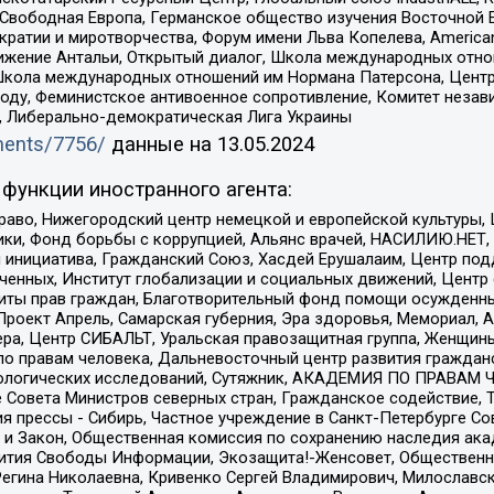
 Свободная Европа, Германское общество изучения Восточной 
и и миротворчества, Форум имени Льва Копелева, American Counci
ое движение Антальи, Открытый диалог, Школа международных отн
Школа международных отношений им Нормана Патерсона, Центр
ду, Феминистское антивоенное сопротивление, Комитет независ
а, Либерально-демократическая Лига Украины
uments/7756/
данные на
13.05.2024
функции иностранного агента:
раво, Нижегородский центр немецкой и европейской культуры,
тики, Фонд борьбы с коррупцией, Альянс врачей, НАСИЛИЮ.НЕТ,
я инициатива, Гражданский Союз, Хасдей Ерушалаим, Центр по
юченных, Институт глобализации и социальных движений, Цент
ты прав граждан, Благотворительный фонд помощи осужденным
а, Проект Апрель, Самарская губерния, Эра здоровья, Мемориал
ера, Центр СИБАЛЬТ, Уральская правозащитная группа, Женщины
по правам человека, Дальневосточный центр развития гражданс
ологических исследований, Сутяжник, АКАДЕМИЯ ПО ПРАВАМ Ч
е Совета Министров северных стран, Гражданское содействие,
я прессы - Сибирь, Частное учреждение в Санкт-Петербурге С
 и Закон, Общественная комиссия по сохранению наследия ак
звития Свободы Информации, Экозащита!-Женсовет, Общественн
Регина Николаевна, Кривенко Сергей Владимирович, Милославс