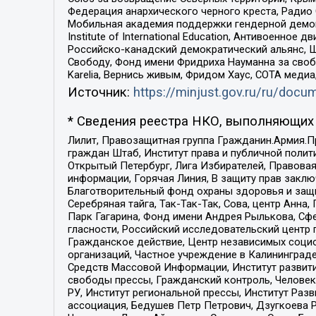
Федерация анархического черного креста, Радио
Мобильная академия поддержки гендерной демократи
Institute of International Education, Антивоенн
Российско-канадский демократический альянс, 
Свободу, Фонд имени Фридриха Науманна за свобо
Karelia, Вернись живым, Фридом Хаус, СОТА меди
Источник:
https://minjust.gov.ru/ru/doc
* Сведения реестра НКО, выполняющих 
Лилит, Правозащитная группа Гражданин.Армия.П
граждан Штаб, Институт права и публичной поли
Открытый Петербург, Лига Избирателей, Правова
информации, Горячая Линия, В защиту прав закл
Благотворительный фонд охраны здоровья и защи
Серебряная тайга, Так-Так-Так, Сова, центр Анн
Парк Гагарина, Фонд имени Андрея Рылькова, Сф
гласности, Российский исследовательский центр 
Гражданское действие, Центр независимых соци
организаций, Частное учреждение в Калининград
Средств Массовой Информации, Институт развити
свободы прессы, Гражданский контроль, Человек
РУ, Институт региональной прессы, Институт Ра
ассоциация, Бедушев Петр Петрович, Дзугкоева 