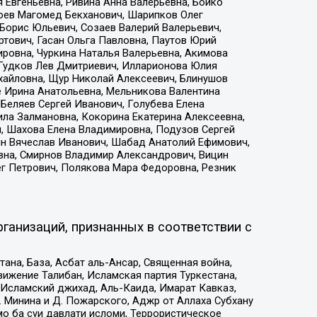
 Евгеньевна, Ривина Анна Валерьевна, Бойко
хоев Магомед Бекханович, Шарипков Олег
Борис Юльевич, Созаев Валерий Валерьевич,
тович, Гасан Ольга Павловна, Паутов Юрий
ровна, Чуркина Наталья Валерьевна, Акимова
 Гудков Лев Дмитриевич, Илларионова Юлия
ихайловна, Щур Николай Алексеевич, Блинушов
е Ирина Анатольевна, Мельникова Валентина
Беляев Сергей Иванович, Голубева Елена
ила Залмановна, Кокорина Екатерина Алексеевна,
, Шахова Елена Владимировна, Подузов Сергей
ин Вячеслав Иванович, Шабад Анатолий Ефимович,
вна, Смирнов Владимир Александрович, Вицин
ег Петрович, Полякова Мара Федоровна, Резник
ганизаций, признанных в соответствии с
на, База, Асбат аль-Ансар, Священная война,
ижение Талибан, Исламская партия Туркестана,
Исламский джихад, Аль-Каида, Имарат Кавказ,
 Минина и Д. Пожарского, Аджр от Аллаха Субхану
о ба суи давлати исломи, Террористическое