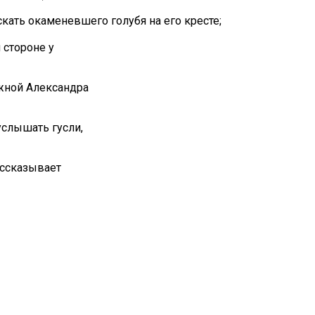
скать окаменевшего голубя на его кресте;
 стороне у
ежной Александра
услышать гусли,
ассказывает