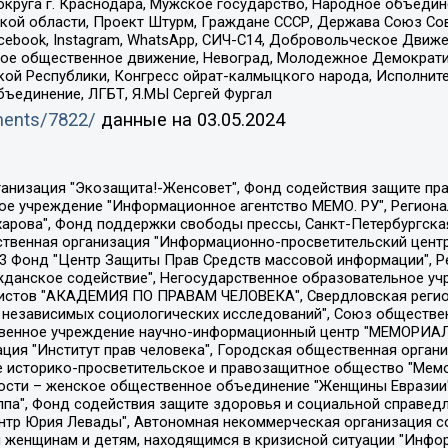
округа г. Краснодара, Мужское государство, Народное объедин
ой области, Проект Штурм, Граждане СССР, Держава Союз Сов
Facebook, Instagram, WhatsApp, СИЧ-С14, Добровольческое Движ
ское общественное движение, Невоград, Молодежное Демократ
ой Республики, Конгресс ойрат-калмыцкого народа, Исполнит
бъединение, ЛГБТ, Я.МЫ Сергей Фургал
uments/7822/
данные на
03.05.2024
Общество с ограниченной ответственностью "Радио Свободная Европа/Радио Свобода", Чешское информационное агентство "MEDIUM-ORIENT", Красноярская региональная общественная организация "Мы против СПИДа", Камалягин Денис Николаевич, Маркелов Сергей Евгеньевич, Пономарев Лев Александрович, Савицкая Людмила Алексеевна, Автономная некоммерческая организация "Центр по работе с проблемой насилия "НАСИЛИЮ.НЕТ", Межрегиональный профессиональный союз работников здравоохранения "Альянс врачей", Юридическое лицо, зарегистрированное в Латвийской Республике, SIA "Medusa Project" (регистрационный номер 40103797863, дата регистрации 10.06.2014), Некоммерческая организация "Фонд по борьбе с коррупцией", Автономная некоммерческая организация "Институт права и публичной политики", Баданин Роман Сергеевич, Гликин Максим Александрович, Железнова Мария Михайловна, Лукьянова Юлия Сергеевна, Маетная Елизавета Витальевна, Маняхин Петр Борисович, Чуракова Ольга Владимировна, Ярош Юлия Петровна, Юридическое лицо "The Insider SIA", зарегистрированное в Риге, Латвийская Республика (дата регистрации 26.06.2015), являющееся администратором доменного имени интернет-издания "The Insider SIA", https://theins.ru, Постернак Алексей Евгеньевич, Рубин Михаил Аркадьевич, Анин Роман Александрович, Юридическое лицо Istories fonds, зарегистрированное в Латвийской Республике (регистрационный номер 50008295751, дата регистрации 24.02.2020), Великовский Дмитрий Александрович, Долинина Ирина Николаевна, Мароховская Алеся Алексеевна, Шлейнов Роман Юрьевич, Шмагун Олеся Валентиновна, Общество с ограниченной ответственностью "Альтаир 2021", Общество с ограниченной ответственностью "Вега 2021", Общество с ограниченной ответственностью "Главный редактор 2021", Общество с ограниченной ответственностью "Ромашки монолит", Важенков Артем Валерьевич, Ивановская областная общественная организация "Центр гендерных исследований", Гурман Юрий Альбертович, Медиапроект "ОВД-Инфо", Егоров Владимир Владимирович, Жилинский Владимир Александрович, Общество с ограниченной ответственностью "ЗП", Иванова София Юрьевна, Карезина Инна Павловна, Кильтау Екатерина Викторовна, Петров Алексей Викторович, Пискунов Сергей Евгеньевич, Смирнов Сергей Сергеевич, Тихонов Михаил Сергеевич, Общество с ограниченной ответственностью "ЖУРНАЛИСТ-ИНОСТРАННЫЙ АГЕНТ", Арапова Галина Юрьевна, Вольтская Татьяна Анатольевна, Американская компания "Mason G.E.S. Anonymous Foundation" (США), являющаяся владельцем интернет-издания https://mnews.world/, Компания "Stichting Bellingcat", зарегистрированная в Нидерландах (дата регистрации 11.07.2018), Захаров Андрей Вячеславович, Клепиковская Екатерина Дмитриевна, Общество с ограниченной ответственностью "МЕМО", Перл Роман Александрович, Симонов Евгений Алексеевич, Соловьева Елена Анатольевна, Сотников Даниил Владимирович, Сурначева Елизавета Дмитриевна, Автономная некоммерческая организация по защите прав человека и информированию населения "Якутия – Наше Мнение", Общество с ограниченной ответственностью "Москоу диджитал медиа", с 26.01.2023 Общество с ограниченной ответственностью "Чайка Белые сады", Ветошкина Валерия Валерьевна, Заговора Максим Александрович, Межрегиональное общественное движение "Российская ЛГБТ - сеть", Оленичев Максим Владимирович, Павлов Иван Юрьевич, Скворцова Елена Сергеевна, Общество с ограниченной ответственностью "Как бы инагент", Кочетков Игорь Викторович, Общество с ограниченной ответственностью "Честные выборы", Еланчик Олег Александрович, Общество с ограниченной ответственностью "Нобелевский призыв", Гималова Регина Эмилевна, Григорьев Андрей Валерьевич, Григорьева Алина Александровна, Ассоциация по содействию защите прав призывников, альтернативнослужащих и военнослужащих "Правозащитная группа "Гражданин.Армия.Право", Хисамова Регина Фаритовна, Автономная некоммерческая организация по реализа