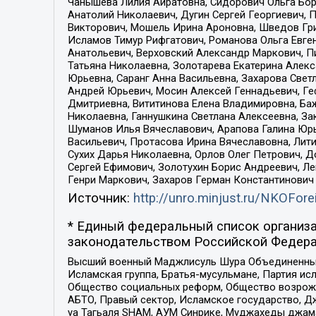
Чанышева Лилия Айратовна, Сидорович Ольга Бори
Анатолий Николаевич, Дугин Сергей Георгиевич, 
Викторович, Мошель Ирина Ароновна, Шведов Гри
Исламов Тимур Рифгатович, Романова Ольга Евге
Анатольевич, Верховский Александр Маркович, П
Татьяна Николаевна, Золотарева Екатерина Алек
Юрьевна, Саранг Анна Васильевна, Захарова Свет
Андрей Юрьевич, Мосин Алексей Геннадьевич, Ге
Дмитриевна, Вититинова Елена Владимировна, Ба
Николаевна, Ганнушкина Светлана Алексеевна, За
Шуманов Илья Вячеславович, Арапова Галина Юрь
Васильевич, Протасова Ирина Вячеславовна, Лит
Сухих Дарья Николаевна, Орлов Олег Петрович, 
Сергей Ефимович, Золотухин Борис Андреевич, Л
Генри Маркович, Захаров Герман Константинович
Источник:
http://unro.minjust.ru/NKOFore
* Единый федеральный список организа
законодательством Российской Федера
Высший военный Маджлисуль Шура Объединенных с
Исламская группа, Братья-мусульмане, Партия ис
Общество социальных реформ, Общество возрожд
АБТО, Правый сектор, Исламское государство, Д
уа Тагьаля SHAM, АУМ Синрике, Муджахеды джама