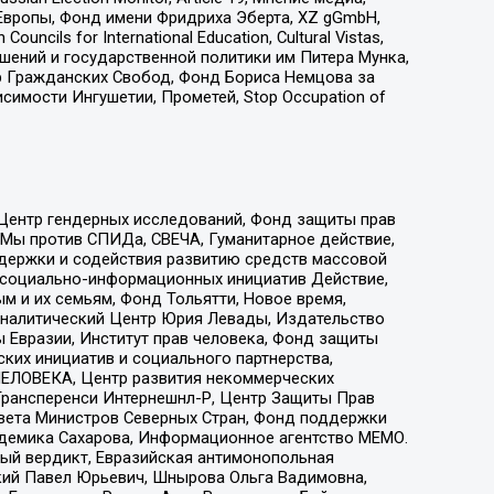
Европы, Фонд имени Фридриха Эберта, XZ gGmbH,
ls for International Education, Cultural Vistas,
ошений и государственной политики им Питера Мунка,
 Гражданских Свобод, Фонд Бориса Немцова за
имости Ингушетии, Прометей, Stop Occupation of
 Центр гендерных исследований, Фонд защиты прав
 Мы против СПИДа, СВЕЧА, Гуманитарное действие,
ддержки и содействия развитию средств массовой
р социально-информационных инициатив Действие,
 и их семьям, Фонд Тольятти, Новое время,
, Аналитический Центр Юрия Левады, Издательство
 Евразии, Институт прав человека, Фонд защиты
ких инициатив и социального партнерства,
ЕЛОВЕКА, Центр развития некоммерческих
 Трансперенси Интернешнл-Р, Центр Защиты Прав
овета Министров Северных Стран, Фонд поддержки
адемика Сахарова, Информационное агентство МЕМО.
ый вердикт, Евразийская антимонопольная
кий Павел Юрьевич, Шнырова Ольга Вадимовна,