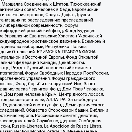
 Маршалла Соединенных Штатов, Тихоокеанский
нтический совет, Человек в беде, Европейский
 извлечения органов, Фалунь Дафа, Друзья
рганизация по расследованию преследований
тр либеральной современности, Форум
 Оксфордский российский фонд, Фонд Будущее
е Управление Евангельских Христиан Украинской
еждународное христианское движение, Всемирный
людению за выборами, Республика Польша,
народных Отношений, КРИМСЬКА ПРАВОЗАХИСНА
ы Центральной и Восточной Европы, Фонд Открытой
иональная федерация Канады, Декабристы,
тр , Риддл, Русский антивоенный комитет в
nternational, Форум Свободных Народов ПостРоссии,
дарственного управления, Форум гражданского
рнешнл, Фонд борьбы с коррупцией Инк, Завет
прав человека Чернигов, Фонд Дом Прав Человека,
н, Дом прав человека Крым, Центр дикого лосося,
стов расследователей, АЛЛАТРА, За свободную
д, Гудзоновский институт, Фонд Демократического
сследований, Общество Сторожевой башни, Библии и
сточная Европа, Российский комитет действия,
-расследователей, Служба поддержки, Свободная
 Russie-Libertes, La Asocicion de Rusos Libres,
an Election Monitor, Article 19, Мнение медиа,