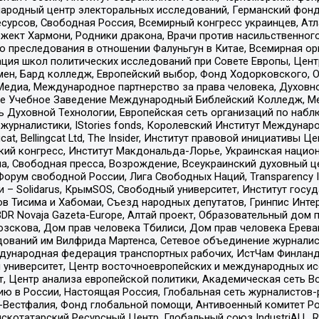
родный центр электоральных исследований, Германский фонд
рсов, Свободная Россия, Всемирный конгресс украинцев, Атла
ект Хармони, Родники дракона, Врачи против насильственного
ию преследования в отношении Фалуньгун в Китае, Всемирная о
ация школ политических исследований при Совете Европы, Цен
мен, Бард колледж, Европейский выбор, Фонд Ходорковского,
едиа, Международное партнерство за права человека, Духовно
ое Учебное Заведение Международный Библейский Колледж, М
ь Духовной Технологии, Европейская сеть организаций по наб
урналистики, IStories fonds, Королевский Институт Между
gcat, Bellingcat Ltd, The Insider, Институт правовой инициатив
инский конгресс, Институт Макдональда-Лорье, Украинская нац
, Свободная пресса, Возрождение, Всеукраинский духовный цен
орум свободной России, Лига Свободных Наций, Transparеncy I
– Solidarus, КрымSOS, Свободный университет, Институт госу
в Тисима и Хабомаи, Съезд народных депутатов, Гринпис Инте
DR Novaja Gazeta-Europe, Алтай проект, Образовательный дом 
зскова, Дом прав человека Тбилиси, Дом прав человека Ерева
едований им Вилфрида Мартенса, Сетевое объединение журнали
Международная федерация транспортных рабочих, ИстЧам Финлан
й университет, Центр восточноевропейских и международных и
, Центр анализа европейской политики, Академическая сеть Во
ю в России, Настоящая Россия, Глобальная сеть журналистов
естфалия, Фонд глобальной помощи, Антивоенный комитет России,
татарский Ресурсный Центр, Глобальный союз IndustriALL, Russi