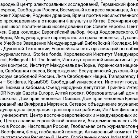
родный центр электоральных исследований, Германский фонд
рсов, Свободная Россия, Всемирный конгресс украинцев, Атла
ект Хармони, Родники дракона, Врачи против насильственного
ию преследования в отношении Фалуньгун в Китае, Всемирная о
ация школ политических исследований при Совете Европы, Цен
мен, Бард колледж, Европейский выбор, Фонд Ходорковского,
едиа, Международное партнерство за права человека, Духовно
ое Учебное Заведение Международный Библейский Колледж, М
ь Духовной Технологии, Европейская сеть организаций по наб
урналистики, IStories fonds, Королевский Институт Между
gcat, Bellingcat Ltd, The Insider, Институт правовой инициатив
инский конгресс, Институт Макдональда-Лорье, Украинская нац
, Свободная пресса, Возрождение, Всеукраинский духовный цен
орум свободной России, Лига Свободных Наций, Transparеncy I
– Solidarus, КрымSOS, Свободный университет, Институт госу
в Тисима и Хабомаи, Съезд народных депутатов, Гринпис Инте
DR Novaja Gazeta-Europe, Алтай проект, Образовательный дом 
зскова, Дом прав человека Тбилиси, Дом прав человека Ерева
едований им Вилфрида Мартенса, Сетевое объединение журнали
Международная федерация транспортных рабочих, ИстЧам Финлан
й университет, Центр восточноевропейских и международных и
, Центр анализа европейской политики, Академическая сеть Во
ю в России, Настоящая Россия, Глобальная сеть журналистов
естфалия, Фонд глобальной помощи, Антивоенный комитет России,
татарский Ресурсный Центр, Глобальный союз IndustriALL, Russi