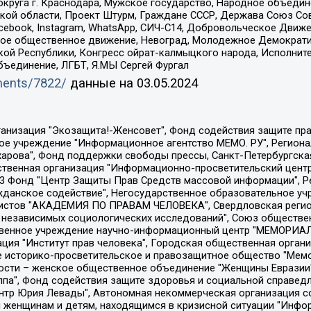
округа г. Краснодара, Мужское государство, Народное объедин
ой области, Проект Штурм, Граждане СССР, Держава Союз Сов
Facebook, Instagram, WhatsApp, СИЧ-С14, Добровольческое Движ
ское общественное движение, Невоград, Молодежное Демократ
ой Республики, Конгресс ойрат-калмыцкого народа, Исполнит
бъединение, ЛГБТ, Я.МЫ Сергей Фургал
uments/7822/
данные на
03.05.2024
Общество с ограниченной ответственностью "Радио Свободная Европа/Радио Свобода", Чешское информационное агентство "MEDIUM-ORIENT", Красноярская региональная общественная организация "Мы против СПИДа", Камалягин Денис Николаевич, Маркелов Сергей Евгеньевич, Пономарев Лев Александрович, Савицкая Людмила Алексеевна, Автономная некоммерческая организация "Центр по работе с проблемой насилия "НАСИЛИЮ.НЕТ", Межрегиональный профессиональный союз работников здравоохранения "Альянс врачей", Юридическое лицо, зарегистрированное в Латвийской Республике, SIA "Medusa Project" (регистрационный номер 40103797863, дата регистрации 10.06.2014), Некоммерческая организация "Фонд по борьбе с коррупцией", Автономная некоммерческая организация "Институт права и публичной политики", Баданин Роман Сергеевич, Гликин Максим Александрович, Железнова Мария Михайловна, Лукьянова Юлия Сергеевна, Маетная Елизавета Витальевна, Маняхин Петр Борисович, Чуракова Ольга Владимировна, Ярош Юлия Петровна, Юридическое лицо "The Insider SIA", зарегистрированное в Риге, Латвийская Республика (дата регистрации 26.06.2015), являющееся администратором доменного имени интернет-издания "The Insider SIA", https://theins.ru, Постернак Алексей Евгеньевич, Рубин Михаил Аркадьевич, Анин Роман Александрович, Юридическое лицо Istories fonds, зарегистрированное в Латвийской Республике (регистрационный номер 50008295751, дата регистрации 24.02.2020), Великовский Дмитрий Александрович, Долинина Ирина Николаевна, Мароховская Алеся Алексеевна, Шлейнов Роман Юрьевич, Шмагун Олеся Валентиновна, Общество с ограниченной ответственностью "Альтаир 2021", Общество с ограниченной ответственностью "Вега 2021", Общество с ограниченной ответственностью "Главный редактор 2021", Общество с ограниченной ответственностью "Ромашки монолит", Важенков Артем Валерьевич, Ивановская областная общественная организация "Центр гендерных исследований", Гурман Юрий Альбертович, Медиапроект "ОВД-Инфо", Егоров Владимир Владимирович, Жилинский Владимир Александрович, Общество с ограниченной ответственностью "ЗП", Иванова София Юрьевна, Карезина Инна Павловна, Кильтау Екатерина Викторовна, Петров Алексей Викторович, Пискунов Сергей Евгеньевич, Смирнов Сергей Сергеевич, Тихонов Михаил Сергеевич, Общество с ограниченной ответственностью "ЖУРНАЛИСТ-ИНОСТРАННЫЙ АГЕНТ", Арапова Галина Юрьевна, Вольтская Татьяна Анатольевна, Американская компания "Mason G.E.S. Anonymous Foundation" (США), являющаяся владельцем интернет-издания https://mnews.world/, Компания "Stichting Bellingcat", зарегистрированная в Нидерландах (дата регистрации 11.07.2018), Захаров Андрей Вячеславович, Клепиковская Екатерина Дмитриевна, Общество с ограниченной ответственностью "МЕМО", Перл Роман Александрович, Симонов Евгений Алексеевич, Соловьева Елена Анатольевна, Сотников Даниил Владимирович, Сурначева Елизавета Дмитриевна, Автономная некоммерческая организация по защите прав человека и информированию населения "Якутия – Наше Мнение", Общество с ограниченной ответственностью "Москоу диджитал медиа", с 26.01.2023 Общество с ограниченной ответственностью "Чайка Белые сады", Ветошкина Валерия Валерьевна, Заговора Максим Александрович, Межрегиональное общественное движение "Российская ЛГБТ - сеть", Оленичев Максим Владимирович, Павлов Иван Юрьевич, Скворцова Елена Сергеевна, Общество с ограниченной ответственностью "Как бы инагент", Кочетков Игорь Викторович, Общество с ограниченной ответственностью "Честные выборы", Еланчик Олег Александрович, Общество с ограниченной ответственностью "Нобелевский призыв", Гималова Регина Эмилевна, Григорьев Андрей Валерьевич, Григорьева Алина Александровна, Ассоциация по содействию защите прав призывников, альтернативнослужащих и военнослужащих "Правозащитная группа "Гражданин.Армия.Право", Хисамова Регина Фаритовна, Автономная некоммерческая организация по реализа