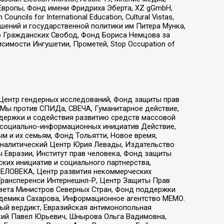
Европы, Фонд имени Фридриха Эберта, XZ gGmbH,
ls for International Education, Cultural Vistas,
ошений и государственной политики им Питера Мунка,
 Гражданских Свобод, Фонд Бориса Немцова за
имости Ингушетии, Прометей, Stop Occupation of
 Центр гендерных исследований, Фонд защиты прав
 Мы против СПИДа, СВЕЧА, Гуманитарное действие,
ддержки и содействия развитию средств массовой
р социально-информационных инициатив Действие,
 и их семьям, Фонд Тольятти, Новое время,
, Аналитический Центр Юрия Левады, Издательство
 Евразии, Институт прав человека, Фонд защиты
ких инициатив и социального партнерства,
ЕЛОВЕКА, Центр развития некоммерческих
 Трансперенси Интернешнл-Р, Центр Защиты Прав
овета Министров Северных Стран, Фонд поддержки
адемика Сахарова, Информационное агентство МЕМО.
ый вердикт, Евразийская антимонопольная
кий Павел Юрьевич, Шнырова Ольга Вадимовна,