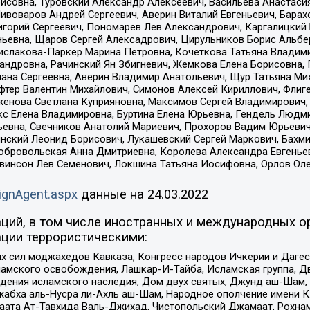
совна, Туровский Александр Алексеевич, Васильева Анастасия
Пивоваров Андрей Сергеевич, Аверин Виталий Евгеньевич, Бара
горий Сергеевич, Пономарев Лев Александрович, Каргалицкий 
ньевна, Щаров Сергей Алексадрович, Цирульников Борис Альбер
ислакова-Паркер Марина Петровна, Кочеткова Татьяна Владими
сандровна, Рачинский Ян Збигневич, Жемкова Елена Борисовна,
лана Сергеевна, Аверин Владимир Анатольевич, Щур Татьяна М
фтер Валентин Михайлович, Симонов Алексей Кириллович, Флиг
женова Светлана Куприяновна, Максимов Сергей Владимирович, 
кс Елена Владимировна, Буртина Елена Юрьевна, Гендель Людм
евна, Свечников Анатолий Мариевич, Прохоров Вадим Юрьевич
инский Леонид Борисович, Лукашевский Сергей Маркович, Бахм
Добровольская Анна Дмитриевна, Королева Александра Евгенье
евинсон Лев Семенович, Локшина Татьяна Иосифовна, Орлов Ол
ignAgent.aspx
данные на
24.03.2022
ций, в том числе иностранных и международных ор
ции террористическими:
ил моджахедов Кавказа, Конгресс народов Ичкерии и Дагеста
ламского освобождения, Лашкар-И-Тайба, Исламская группа, Дв
ения исламского наследия, Дом двух святых, Джунд аш-Шам, 
жабха аль-Нусра ли-Ахль аш-Шам, Народное ополчение имени К.
ата Ат-Тавхида Валь-Джихад, Чистопольский Джамаат, Рохнам