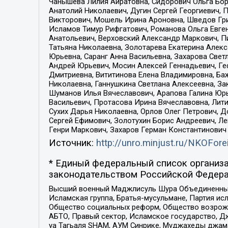
Чанышева Лилия Айратовна, Сидорович Ольга Бори
Анатолий Николаевич, Дугин Сергей Георгиевич, 
Викторович, Мошель Ирина Ароновна, Шведов Гри
Исламов Тимур Рифгатович, Романова Ольга Евге
Анатольевич, Верховский Александр Маркович, П
Татьяна Николаевна, Золотарева Екатерина Алек
Юрьевна, Саранг Анна Васильевна, Захарова Свет
Андрей Юрьевич, Мосин Алексей Геннадьевич, Ге
Дмитриевна, Вититинова Елена Владимировна, Ба
Николаевна, Ганнушкина Светлана Алексеевна, За
Шуманов Илья Вячеславович, Арапова Галина Юрь
Васильевич, Протасова Ирина Вячеславовна, Лит
Сухих Дарья Николаевна, Орлов Олег Петрович, 
Сергей Ефимович, Золотухин Борис Андреевич, Л
Генри Маркович, Захаров Герман Константинович
Источник:
http://unro.minjust.ru/NKOFore
* Единый федеральный список организа
законодательством Российской Федера
Высший военный Маджлисуль Шура Объединенных с
Исламская группа, Братья-мусульмане, Партия ис
Общество социальных реформ, Общество возрожд
АБТО, Правый сектор, Исламское государство, Д
уа Тагьаля SHAM, АУМ Синрике, Муджахеды джама