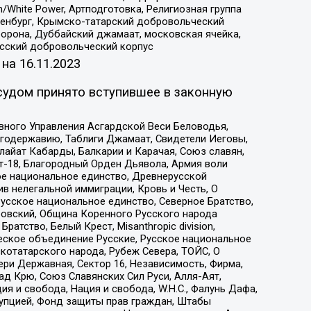
/White Power, Артподготовка, Религиозная группа
Оренбург, Крымско-татарский добровольческий
орона, Дуббайский джамаат, московская ячейка,
усский добровольческий корпус
 на
16.11.2023
судом принято вступившее в законную
вного Управления Асгардской Веси Беловодья,
годержавию, Таблиги Джамаат, Свидетели Иеговы,
айат Кабарды, Балкарии и Карачая, Союз славян,
т-18, Благородный Орден Дьявола, Армия воли
ое национальное единство, Древнерусской
 нелегальной иммиграции, Кровь и Честь, О
усское национальное единство, Северное Братство,
ровский, Община Коренного Русского народа
атство, Белый Крест, Misanthropic division,
еское объединение Русские, Русское национальное
котатарского народа, Рубеж Севера, ТОЙС, О
ри Державная, Сектор 16, Независимость, Фирма,
д Крю, Союз Славянских Сил Руси, Алля-Аят,
я и свобода, Нация и свобода, W.H.С., Фалунь Дафа,
рупцией, Фонд защиты прав граждан, Штабы