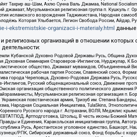
ят Тахрир аш-Шам, Ахлю Сунна Валь Джамаа, National Socialism
ий джамаат, Мусульманская религиозная группа п. Кушкуль г. 
ртия исламского возрождения Таджикистана, Народная самооб
олодёжь Которая Улыбается, Легион Свобода России, Айдар, Р
ie-i-ekstremistskie-organizacii-i-materialy.html
данные
и религиозных организаций в отношении которых 
 деятельности:
земли Кубанской Духовно Родовой Державы Русь, Община Духо
 Духовная Семинария Староверов-Инглингов, Нурджулар, К Бо
листическое общество, Джамаат мувахидов, Объединенный Вил
иалистическая рабочая партия России, Славянский союз, Форма
ива города Череповца, Духовно-Родовая Держава Русь, Русск
-Инглингов, Русский общенациональный союз, Движение против
 Омская организация общественного политического движения Р
йзрахманисты, Мусульманская религиозная организация п. Бо
краинская повстанческая армия, Тризуб им. Степана Бандеры, Бр
зма, Народная Социальная Инициатива, TulaSkins, Этнополитич
оренного Русского народа г. Астрахани, ВОЛЯ, Меджлис крымс
РЕВТАТПОД, Артподготовка, Штольц, В честь иконы Божией Мате
равды и Единения, Каракольская инициативная группа, Автогра
спублика Русь, Арестантское уголовное единство, Башкорт, Наци
окузнецк/РПК, Сибирский державный союз, Фонд борьбы с кор