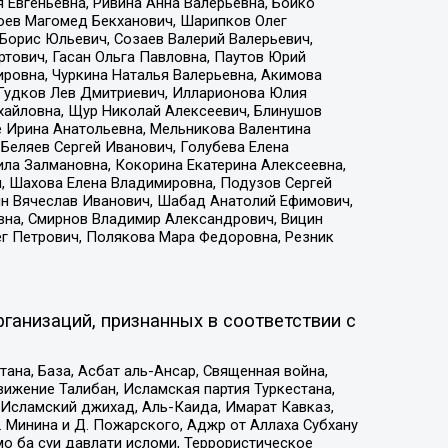
 Евгеньевна, Ривина Анна Валерьевна, Бойко
хоев Магомед Бекханович, Шарипков Олег
Борис Юльевич, Созаев Валерий Валерьевич,
тович, Гасан Ольга Павловна, Паутов Юрий
ровна, Чуркина Наталья Валерьевна, Акимова
 Гудков Лев Дмитриевич, Илларионова Юлия
ихайловна, Щур Николай Алексеевич, Блинушов
е Ирина Анатольевна, Мельникова Валентина
Беляев Сергей Иванович, Голубева Елена
ила Залмановна, Кокорина Екатерина Алексеевна,
, Шахова Елена Владимировна, Подузов Сергей
ин Вячеслав Иванович, Шабад Анатолий Ефимович,
вна, Смирнов Владимир Александрович, Вицин
ег Петрович, Полякова Мара Федоровна, Резник
ганизаций, признанных в соответствии с
на, База, Асбат аль-Ансар, Священная война,
ижение Талибан, Исламская партия Туркестана,
Исламский джихад, Аль-Каида, Имарат Кавказ,
 Минина и Д. Пожарского, Аджр от Аллаха Субхану
о ба суи давлати исломи, Террористическое