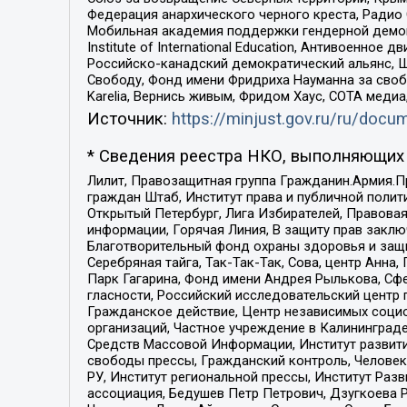
Федерация анархического черного креста, Радио
Мобильная академия поддержки гендерной демократи
Institute of International Education, Антивоенн
Российско-канадский демократический альянс, 
Свободу, Фонд имени Фридриха Науманна за свобо
Karelia, Вернись живым, Фридом Хаус, СОТА меди
Источник:
https://minjust.gov.ru/ru/doc
* Сведения реестра НКО, выполняющих 
Лилит, Правозащитная группа Гражданин.Армия.П
граждан Штаб, Институт права и публичной поли
Открытый Петербург, Лига Избирателей, Правова
информации, Горячая Линия, В защиту прав закл
Благотворительный фонд охраны здоровья и защи
Серебряная тайга, Так-Так-Так, Сова, центр Анн
Парк Гагарина, Фонд имени Андрея Рылькова, Сф
гласности, Российский исследовательский центр 
Гражданское действие, Центр независимых соци
организаций, Частное учреждение в Калининград
Средств Массовой Информации, Институт развити
свободы прессы, Гражданский контроль, Человек
РУ, Институт региональной прессы, Институт Ра
ассоциация, Бедушев Петр Петрович, Дзугкоева 