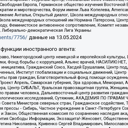
 Свободная Европа, Германское общество изучения Восточной 
и и миротворчества, Форум имени Льва Копелева, American Counci
ое движение Антальи, Открытый диалог, Школа международных отн
Школа международных отношений им Нормана Патерсона, Центр
ду, Феминистское антивоенное сопротивление, Комитет независ
а, Либерально-демократическая Лига Украины
uments/7756/
данные на
13.05.2024
функции иностранного агента:
раво, Нижегородский центр немецкой и европейской культуры,
тики, Фонд борьбы с коррупцией, Альянс врачей, НАСИЛИЮ.НЕТ,
я инициатива, Гражданский Союз, Хасдей Ерушалаим, Центр по
юченных, Институт глобализации и социальных движений, Цент
ты прав граждан, Благотворительный фонд помощи осужденным
а, Проект Апрель, Самарская губерния, Эра здоровья, Мемориал
ера, Центр СИБАЛЬТ, Уральская правозащитная группа, Женщины
по правам человека, Дальневосточный центр развития гражданс
ологических исследований, Сутяжник, АКАДЕМИЯ ПО ПРАВАМ Ч
е Совета Министров северных стран, Гражданское содействие,
я прессы - Сибирь, Частное учреждение в Санкт-Петербурге С
 и Закон, Общественная комиссия по сохранению наследия ак
звития Свободы Информации, Экозащита!-Женсовет, Общественн
Регина Николаевна, Кривенко Сергей Владимирович, Милославс