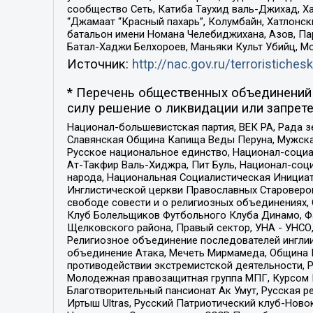
сообщество Сеть, Катиба Таухид валь-Джихад, Хай
“Джамаат “Красный пахарь”, Колумбайн, Хатлонск
батальон имени Номана Челебиджихана, Азов, Па
Батал-Хаджи Белхороев, Маньяки Культ Убийц, М
Источник:
http://nac.gov.ru/terroristichesk
* Перечень общественных объединений 
силу решение о ликвидации или запрете
Национал-большевистская партия, ВЕК РА, Рада 
Славянская Община Капища Веды Перуна, Мужская
Русское национальное единство, Национал-социа
Ат-Такфир Валь-Хиджра, Пит Буль, Национал-соц
народа, Национальная Социалистическая Инициат
Инглистической церкви Православных Староверов
свободе совести и о религиозных объединениях,
Клуб Болельщиков Футбольного Клуба Динамо, Фа
Щелковского района, Правый сектор, УНА - УНСО, У
Религиозное объединение последователей инглии
объединение Атака, Мечеть Мирмамеда, Община К
противодействии экстремистской деятельности, 
Молодежная правозащитная группа МПГ, Курсом П
Благотворительный пансионат Ак Умут, Русская ре
Иртыш Ultras, Русский Патриотический клуб-Нов