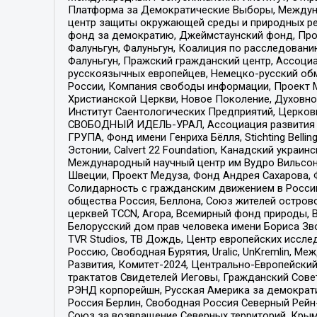
Платформа за Демократические Выборы, Междуна
центр защиты окружающей среды и природных ресу
фонд за демократию, Джеймстаунский фонд, Прож
Фалуньгун, Фалуньгун, Коалиция по расследован
Фалуньгун, Пражский гражданский центр, Ассоци
русскоязычных европейцев, Немецко-русский об
России, Компания свободы информации, Проект М
Христианской Церкви, Новое Поколение, Духовн
Институт Саентологических Предприятий, Церков
СВОБОДНЫЙ ИДЕЛЬ-УРАЛ, Ассоциация развития ж
ГРУПА, Фонд имени Генриха Бёлля, Stichting Bellin
Эстонии, Calvert 22 Foundation, Канадский укра
Международный научный центр им Вудро Вильсона
Швеции, Проект Медуза, Фонд Андрея Сахарова, Ф
Солидарность с гражданским движением в России 
общества Россия, Беллона, Союз жителей острово
церквей TCCN, Агора, Всемирный фонд природы, B
Белорусский дом прав человека имени Бориса Зво
TVR Studios, ТВ Дождь, Центр европейских иссл
Россию, Свободная Бурятия, Uralic, UnKremlin, 
Развития, Комитет-2024, Центрально-Европейски
трактатов Свидетелей Иеговы, Гражданский Совет
РЭНД корпорейшн, Русская Америка за демократи
Россия Берлин, Свободная Россия Северный Рейн-В
Союз за возвращение Северных территорий, Крымско