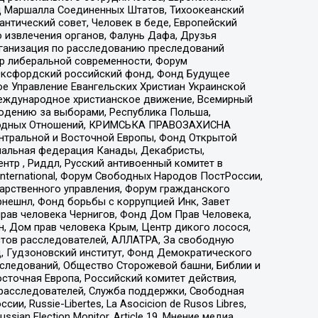
 Маршалла Соединенных Штатов, Тихоокеанский
нтический совет, Человек в беде, Европейский
 извлечения органов, Фалунь Дафа, Друзья
рганизация по расследованию преследований
тр либеральной современности, Форум
 Оксфордский российский фонд, Фонд Будущее
е Управление Евангельских Христиан Украинской
еждународное христианское движение, Всемирный
людению за выборами, Республика Польша,
народных Отношений, КРИМСЬКА ПРАВОЗАХИСНА
ы Центральной и Восточной Европы, Фонд Открытой
иональная федерация Канады, Декабристы,
тр , Риддл, Русский антивоенный комитет в
nternational, Форум Свободных Народов ПостРоссии,
дарственного управления, Форум гражданского
рнешнл, Фонд борьбы с коррупцией Инк, Завет
прав человека Чернигов, Фонд Дом Прав Человека,
н, Дом прав человека Крым, Центр дикого лосося,
стов расследователей, АЛЛАТРА, За свободную
д, Гудзоновский институт, Фонд Демократического
сследований, Общество Сторожевой башни, Библии и
сточная Европа, Российский комитет действия,
-расследователей, Служба поддержки, Свободная
 Russie-Libertes, La Asocicion de Rusos Libres,
an Election Monitor, Article 19, Мнение медиа,