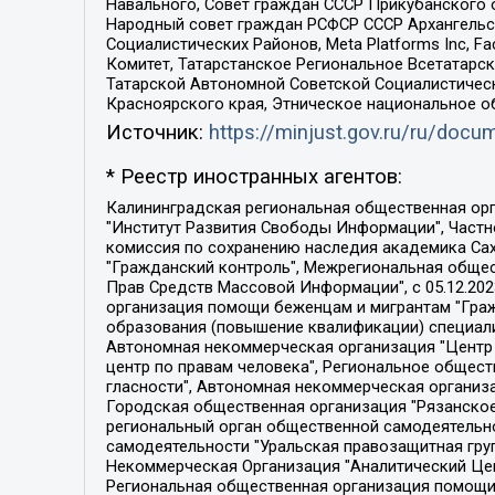
Навального, Совет граждан СССР Прикубанского 
Народный совет граждан РСФСР СССР Архангельск
Социалистических Районов, Meta Platforms Inc, 
Комитет, Татарстанское Региональное Всетатар
Татарской Автономной Советской Социалистическ
Красноярского края, Этническое национальное о
Источник:
https://minjust.gov.ru/ru/doc
* Реестр иностранных агентов:
Калининградская региональная общественная организация "Экозащита!-Женсовет", Фонд содействия защите прав и свобод граждан "Общественный вердикт", Фонд "Институт Развития Свободы Информации", Частное учреждение "Информационное агентство МЕМО. РУ", Региональная общественная организация "Общественная комиссия по сохранению наследия академика Сахарова", Фонд поддержки свободы прессы, Санкт-Петербургская общественная правозащитная организация "Гражданский контроль", Межрегиональная общественная организация "Информационно-просветительский центр "Мемориал", Региональный Фонд "Центр Защиты Прав Средств Массовой Информации", с 05.12.2023 Фонд "Центр Защиты Прав Средств массовой информации", Региональная общественная благотворительная организация помощи беженцам и мигрантам "Гражданское содействие", Негосударственное образовательное учреждение дополнительного профессионального образования (повышение квалификации) специалистов "АКАДЕМИЯ ПО ПРАВАМ ЧЕЛОВЕКА", Свердловская региональная общественная организация "Сутяжник", Автономная некоммерческая организация "Центр независимых социологических исследований", Союз общественных объединений "Российский исследовательский центр по правам человека", Региональное общественное учреждение научно-информационный центр "МЕМОРИАЛ", Некоммерческая организация "Фонд защиты гласности", Автономная некоммерческая организация "Институт прав человека", Городская общественная организация "Екатеринбургское общество "МЕМОРИАЛ", Городская общественная организация "Рязанское историко-просветительское и правозащитное общество "Мемориал" (Рязанский Мемориал), Челябинский региональный орган общественной самодеятельности – женское общественное объединение "Женщины Евразии", Челябинский региональный орган общественной самодеятельности "Уральская правозащитная группа", Фонд содействия защите здоровья и социальной справедливости имени Андрея Рылькова, Автономная Некоммерческая Организация "Аналитический Центр Юрия Левады", Автономная некоммерческая организация социальной поддержки населения "Проект Апрель", Региональная общественная организация помощи женщинам и детям, находящимся в кризисной ситуации "Информационно-методический центр "Анна", Фонд содействия развитию массовых коммуникаций и правовому просвещению "Так-так-Так", Фонд содействия устойчивому развитию "Серебряная тайга", Свердловский региональный общественный фонд социальных проектов "Новое время", "Idel.Реалии", Кавказ.Реалии, Крым.Реалии, Телеканал Настоящее Время, Татаро-башкирская служба Радио Свобода (Azatliq Radiosi), Радио Свободная Европа/Радио Свобода (PCE/PC), "Сибирь.Реалии", "Фактограф", Благотворительный фонд помощи осужденным и их семьям, Автономная некоммерческая организация "Институт глобализации и социальных движений", Фонд "В защиту прав заключенных", Частное учреждение "Центр поддержки и содействия развитию средств массовой информации", Пензенский региональный общественный благотворительный фонд "Гражданский союз", "Север.Реалии", Некоммерческая организация Фонд "Правовая инициатива", 