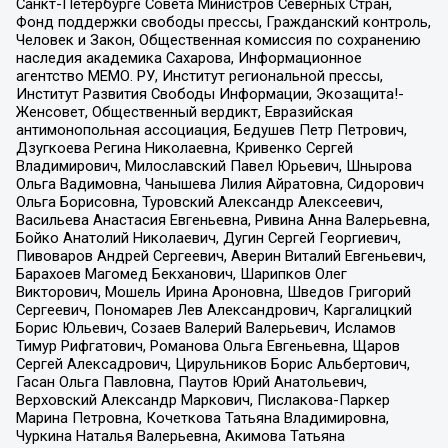
Санкт-Петербурге Совета Министров Северных Стран,
Фонд поддержки свободы прессы, Гражданский контроль,
Человек и Закон, Общественная комиссия по сохранению
наследия академика Сахарова, Информационное
агентство МЕМО. РУ, Институт региональной прессы,
Институт Развития Свободы Информации, Экозащита!-
Женсовет, Общественный вердикт, Евразийская
антимонопольная ассоциация, Бедушев Петр Петрович,
Дзугкоева Регина Николаевна, Кривенко Сергей
Владимирович, Милославский Павел Юрьевич, Шнырова
Ольга Вадимовна, Чанышева Лилия Айратовна, Сидорович
Ольга Борисовна, Туровский Александр Алексеевич,
Васильева Анастасия Евгеньевна, Ривина Анна Валерьевна,
Бойко Анатолий Николаевич, Дугин Сергей Георгиевич,
Пивоваров Андрей Сергеевич, Аверин Виталий Евгеньевич,
Барахоев Магомед Бекханович, Шарипков Олег
Викторович, Мошель Ирина Ароновна, Шведов Григорий
Сергеевич, Пономарев Лев Александрович, Каргалицкий
Борис Юльевич, Созаев Валерий Валерьевич, Исламов
Тимур Рифгатович, Романова Ольга Евгеньевна, Щаров
Сергей Алексадрович, Цирульников Борис Альбертович,
Гасан Ольга Павловна, Паутов Юрий Анатольевич,
Верховский Александр Маркович, Пислакова-Паркер
Марина Петровна, Кочеткова Татьяна Владимировна,
Чуркина Наталья Валерьевна, Акимова Татьяна