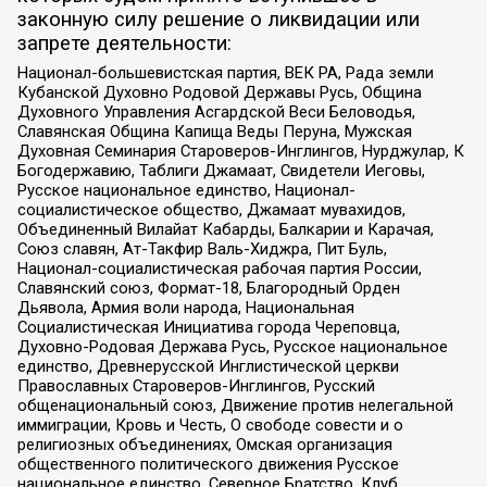
законную силу решение о ликвидации или
запрете деятельности:
Национал-большевистская партия, ВЕК РА, Рада земли
Кубанской Духовно Родовой Державы Русь, Община
Духовного Управления Асгардской Веси Беловодья,
Славянская Община Капища Веды Перуна, Мужская
Духовная Семинария Староверов-Инглингов, Нурджулар, К
Богодержавию, Таблиги Джамаат, Свидетели Иеговы,
Русское национальное единство, Национал-
социалистическое общество, Джамаат мувахидов,
Объединенный Вилайат Кабарды, Балкарии и Карачая,
Союз славян, Ат-Такфир Валь-Хиджра, Пит Буль,
Национал-социалистическая рабочая партия России,
Славянский союз, Формат-18, Благородный Орден
Дьявола, Армия воли народа, Национальная
Социалистическая Инициатива города Череповца,
Духовно-Родовая Держава Русь, Русское национальное
единство, Древнерусской Инглистической церкви
Православных Староверов-Инглингов, Русский
общенациональный союз, Движение против нелегальной
иммиграции, Кровь и Честь, О свободе совести и о
религиозных объединениях, Омская организация
общественного политического движения Русское
национальное единство, Северное Братство, Клуб