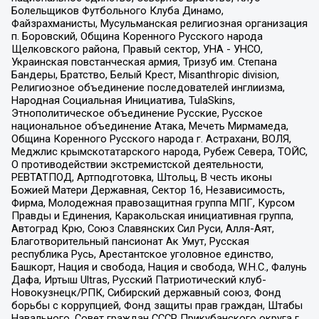
Болельщиков Футбольного Клуба Динамо,
Файзрахманисты, Мусульманская религиозная организация
п. Боровский, Община Коренного Русского народа
Щелковского района, Правый сектор, УНА - УНСО,
Украинская повстанческая армия, Тризуб им. Степана
Бандеры, Братство, Белый Крест, Misanthropic division,
Религиозное объединение последователей инглиизма,
Народная Социальная Инициатива, TulaSkins,
Этнополитическое объединение Русские, Русское
национальное объединение Атака, Мечеть Мирмамеда,
Община Коренного Русского народа г. Астрахани, ВОЛЯ,
Меджлис крымскотатарского народа, Рубеж Севера, ТОЙС,
О противодействии экстремистской деятельности,
РЕВТАТПОД, Артподготовка, Штольц, В честь иконы
Божией Матери Державная, Сектор 16, Независимость,
Фирма, Молодежная правозащитная группа МПГ, Курсом
Правды и Единения, Каракольская инициативная группа,
Автоград Крю, Союз Славянских Сил Руси, Алля-Аят,
Благотворительный пансионат Ак Умут, Русская
республика Русь, Арестантское уголовное единство,
Башкорт, Нация и свобода, Нация и свобода, W.H.С., Фалунь
Дафа, Иртыш Ultras, Русский Патриотический клуб-
Новокузнецк/РПК, Сибирский державный союз, Фонд
борьбы с коррупцией, Фонд защиты прав граждан, Штабы
Навального, Совет граждан СССР Прикубанского округа г.