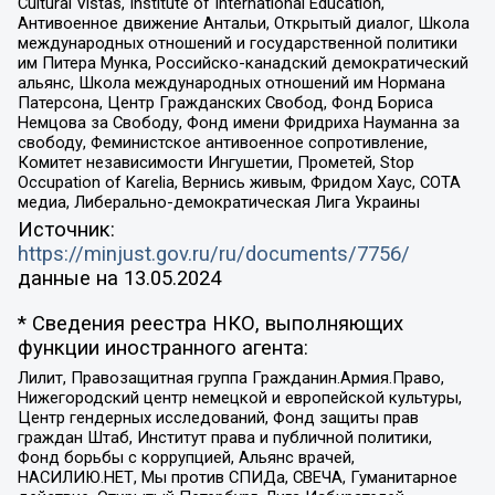
Cultural Vistas, Institute of International Education,
Антивоенное движение Антальи, Открытый диалог, Школа
международных отношений и государственной политики
им Питера Мунка, Российско-канадский демократический
альянс, Школа международных отношений им Нормана
Патерсона, Центр Гражданских Свобод, Фонд Бориса
Немцова за Свободу, Фонд имени Фридриха Науманна за
свободу, Феминистское антивоенное сопротивление,
Комитет независимости Ингушетии, Прометей, Stop
Occupation of Karelia, Вернись живым, Фридом Хаус, СОТА
медиа, Либерально-демократическая Лига Украины
Источник:
https://minjust.gov.ru/ru/documents/7756/
данные на
13.05.2024
* Сведения реестра НКО, выполняющих
функции иностранного агента:
Лилит, Правозащитная группа Гражданин.Армия.Право,
Нижегородский центр немецкой и европейской культуры,
Центр гендерных исследований, Фонд защиты прав
граждан Штаб, Институт права и публичной политики,
Фонд борьбы с коррупцией, Альянс врачей,
НАСИЛИЮ.НЕТ, Мы против СПИДа, СВЕЧА, Гуманитарное