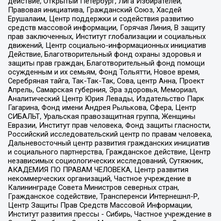
действие, Открытый Петербург, Лига Избирателей,
Правовая инициатива, Гражданский Союз, Хасдей
Ерушалаим, Центр поддержки и содействия развитию
средств массовой информации, Горячая Линия, В защиту
прав заключенных, Институт глобализации и социальных
движений, Центр социально-информационных инициатив
Действие, Благотворительный фонд охраны здоровья и
защиты прав граждан, Благотворительный фонд помощи
осужденным и их семьям, Фонд Тольятти, Новое время,
Серебряная тайга, Так-Так-Так, Сова, центр Анна, Проект
Апрель, Самарская губерния, Эра здоровья, Мемориал,
Аналитический Центр Юрия Левады, Издательство Парк
Гагарина, Фонд имени Андрея Рылькова, Сфера, Центр
СИБАЛЬТ, Уральская правозащитная группа, Женщины
Евразии, Институт прав человека, Фонд защиты гласности,
Российский исследовательский центр по правам человека,
Дальневосточный центр развития гражданских инициатив
и социального партнерства, Гражданское действие, Центр
независимых социологических исследований, Сутяжник,
АКАДЕМИЯ ПО ПРАВАМ ЧЕЛОВЕКА, Центр развития
некоммерческих организаций, Частное учреждение в
Калининграде Совета Министров северных стран,
Гражданское содействие, Трансперенси Интернешнл-Р,
Центр Защиты Прав Средств Массовой Информации,
Институт развития прессы - Сибирь, Частное учреждение в