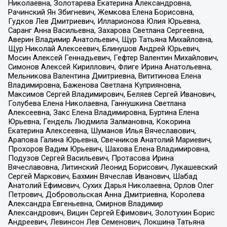
Николаевна, Золотарева Екатерина Александровна,
Рачинский Ян Збигневич, Жемкова Елена Борисовна,
Гудков Лев Дмитриевич, Илларионова Юлия Юрьевна,
Саранг Анна Васильевна, Захарова Светлана Сергеевна,
Аверин Владимир Анатольевич, Щур Татьяна Михайловна,
Щур Николай Алексеевич, Блинушов Андрей Юрьевич,
Мосин Алексей Геннадьевич, Гефтер Валентин Михайлович,
Симонов Алексей Кириллович, Флиге Ирина Анатольевна,
Мельникова Валентина Дмитриевна, Вититинова Елена
Владимировна, Баженова Светлана Куприяновна,
Максимов Сергей Владимирович, Беляев Сергей Иванович,
Голубева Елена Николаевна, Ганнушкина Светлана
Алексеевна, Закс Елена Владимировна, Буртина Елена
Юрьевна, Гендель Людмила Залмановна, Кокорина
Екатерина Алексеевна, Шуманов Илья Вячеславович,
Арапова Галина Юрьевна, Свечников Анатолий Мариевич,
Прохоров Вадим Юрьевич, Шахова Елена Владимировна,
Подузов Сергей Васильевич, Протасова Ирина
Вячеславовна, Литинский Леонид Борисович, Лукашевский
Сергей Маркович, Бахмин Вячеслав Иванович, Шабад
Анатолий Ефимович, Сухих Дарья Николаевна, Орлов Олег
Петрович, Добровольская Анна Дмитриевна, Королева
Александра Евгеньевна, Смирнов Владимир
Александрович, Вицин Сергей Ефимович, Золотухин Борис
Андреевич, Левинсон Лев Семенович, Локшина Татьяна