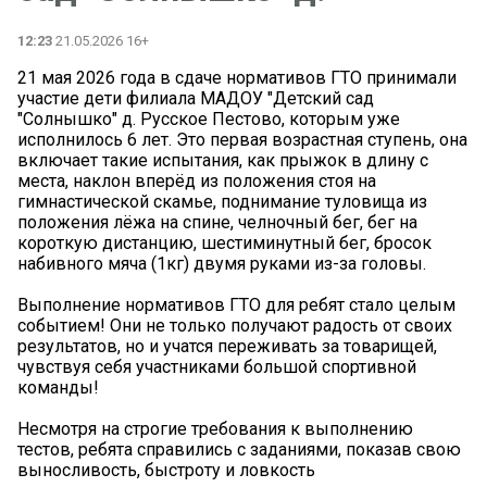
12:23
21.05.2026 16+
21 мая 2026 года в сдаче нормативов ГТО принимали
участие дети филиала МАДОУ "Детский сад
"Солнышко" д. Русское Пестово, которым уже
исполнилось 6 лет. Это первая возрастная ступень, она
включает такие испытания, как прыжок в длину с
места, наклон вперёд из положения стоя на
гимнастической скамье, поднимание туловища из
положения лёжа на спине, челночный бег, бег на
короткую дистанцию, шестиминутный бег, бросок
набивного мяча (1кг) двумя руками из-за головы.
Выполнение нормативов ГТО для ребят стало целым
событием! Они не только получают радость от своих
результатов, но и учатся переживать за товарищей,
чувствуя себя участниками большой спортивной
команды!
Несмотря на строгие требования к выполнению
тестов, ребята справились с заданиями, показав свою
выносливость, быстроту и ловкость