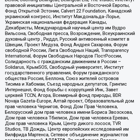
правовой инициативы Центральной и Восточной Европы,
Фонд Открытой Эстонии, Calvert 22 Foundation, Канадский
украинский конгресс, Институт Макдональда-Лорье,
Украинская национальная федерация Канады,
Декабристы, Международный научный центр им Вудро
Вильсона, Свободная пресса, Возрождение, Всеукраинский
духовный центр , Риддл, Русский антивоенный комитет в
Швеции, Проект Медуза, Фонд Андрея Сахарова, Форум
свободной России, Лига Свободных Наций, Transparеncy
International, Форум Свободных Народов ПостРоссии,
Солидарность с гражданским движением в России –
Solidarus, КрымSOS, Свободный университет, Институт
государственного управления, Форум гражданского
общества Россия, Беллона, Союз жителей островов
Тисима и Хабомаи, Съезд народных депутатов, Гринпис
Интернешнл, Фонд борьбы с коррупцией Инк, Завет
церквей TCCN, Агора, Всемирный фонд природы, BDR
Novaja Gazeta-Europe, Алтай проект, Образовательный дом
прав человека Чернигов, Фонд Дом Прав Человека,
Белорусский дом прав человека имени Бориса Звозскова,
Дом прав человека Тбилиси, Дом прав человека Ереван,
Дом прав человека Крым, Центр дикого лосося, TVR
Studios, ТВ Дождь, Центр европейских исследований им
Вилфрида Мартенса, Сетевое объединение журналистов