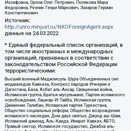
Иосифовна, Орлов Олег Петрович, Полякова Мара
Федоровна, Резник Генри Маркович, Захаров Герман
Константинович
Источник:
http://unro.minjust.ru/NKOForeignAgent.aspx
данные на
24.03.2022
* Единый федеральный список организаций, в
том числе иностранных и международных
организаций, признанных в соответствии с
законодательством Российской Федерации
террористическими:
Высший военный Маджлисуль Шура Объединенных сил
моджахедов Кавказа, Конгресс народов Ичкерии и
Дагестана, База, Асбат аль-Ансар, Священная война,
Исламская группа, Братья-мусульмане, Партия исламского
освобождения, Лашкар-И-Тайба, Исламская группа,
Движение Талибан, Исламская партия Туркестана,
Общество социальных реформ, Общество возрождения
исламского наследия, Дом двух святых, Джунд аш-Шам,
Исламский джихад, Аль-Каида, Имарат Кавказ, АБТО,
Правый сектор, Исламское государство, Джабха аль-