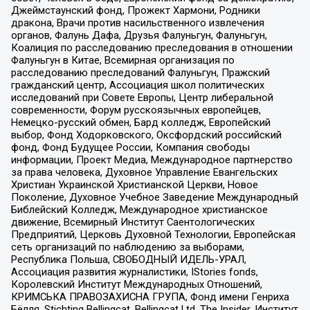
Джеймстаунский фонд, Прожект Хармони, Родники
дракона, Врачи против насильственного извлечения
органов, Фалунь Дафа, Друзья Фалуньгун, Фалуньгун,
Коалиция по расследованию преследования в отношении
Фалуньгун в Китае, Всемирная организация по
расследованию преследований Фалуньгун, Пражский
гражданский центр, Ассоциация школ политических
исследований при Совете Европы, Центр либеральной
современности, Форум русскоязычных европейцев,
Немецко-русский обмен, Бард колледж, Европейский
выбор, Фонд Ходорковского, Оксфордский российский
фонд, Фонд Будущее России, Компания свободы
информации, Проект Медиа, Международное партнерство
за права человека, Духовное Управление Евангельских
Христиан Украинской Христианской Церкви, Новое
Поколение, Духовное Учебное Заведение Международный
Библейский Колледж, Международное христианское
движение, Всемирный Институт Саентологических
Предприятий, Церковь Духовной Технологии, Европейская
сеть организаций по наблюдению за выборами,
Республика Польша, СВОБОДНЫЙ ИДЕЛЬ-УРАЛ,
Ассоциация развития журналистики, IStories fonds,
Королевский Институт Международных Отношений,
КРИМСЬКА ПРАВОЗАХИСНА ГРУПА, Фонд имени Генриха
Бёлля, Stichting Bellingcat, Bellingcat Ltd, The Insider, Институт