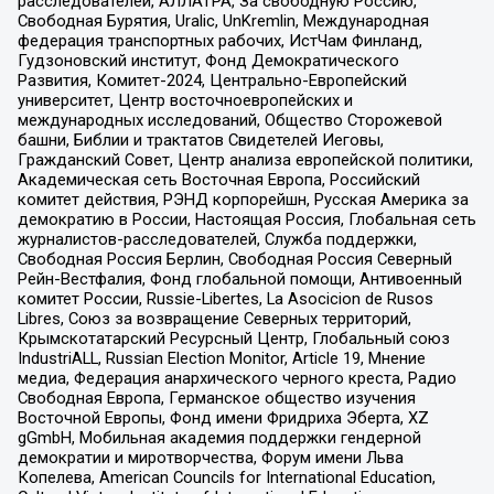
расследователей, АЛЛАТРА, За свободную Россию,
Свободная Бурятия, Uralic, UnKremlin, Международная
федерация транспортных рабочих, ИстЧам Финланд,
Гудзоновский институт, Фонд Демократического
Развития, Комитет-2024, Центрально-Европейский
университет, Центр восточноевропейских и
международных исследований, Общество Сторожевой
башни, Библии и трактатов Свидетелей Иеговы,
Гражданский Совет, Центр анализа европейской политики,
Академическая сеть Восточная Европа, Российский
комитет действия, РЭНД корпорейшн, Русская Америка за
демократию в России, Настоящая Россия, Глобальная сеть
журналистов-расследователей, Служба поддержки,
Свободная Россия Берлин, Свободная Россия Северный
Рейн-Вестфалия, Фонд глобальной помощи, Антивоенный
комитет России, Russie-Libertes, La Asocicion de Rusos
Libres, Союз за возвращение Северных территорий,
Крымскотатарский Ресурсный Центр, Глобальный союз
IndustriALL, Russian Election Monitor, Article 19, Мнение
медиа, Федерация анархического черного креста, Радио
Свободная Европа, Германское общество изучения
Восточной Европы, Фонд имени Фридриха Эберта, XZ
gGmbH, Мобильная академия поддержки гендерной
демократии и миротворчества, Форум имени Льва
Копелева, American Councils for International Education,