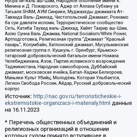
Нусра ли-Ахль аш-Шам, Народное ополчение имени К.
Минина и Д. Пожарского, Аджр от Аллаха Субхану уа
Тагьаля SHAM, АУМ Синрике, Муджахеды джамаата Ат-
Тавхида Валь-Джихад, Чистопольский Джамаат, Рохнамо
ба суи давлати исломи, Террористическое сообщество
Сеть, Катиба Таухид валь-Джихад, Хайят Тахрир аш-Шам,
Ахлю Сунна Валь Джамаа, National Socialism/White Power,
Артподготовка, Религиозная группа “Джамаат “Красный
пахарь”, Колумбайн, Хатлонский джамаат, Мусульманская
религиозная группа п. Кушкуль г. Оренбург, Крымско-
татарский добровольческий батальон имени Номана
Челебиджихана, Азов, Партия исламского возрождения
Таджикистана, Народная самооборона, Дуббайский
джамаат, московская ячейка, Батал-Хаджи Белхороев,
Маньяки Культ Убийц, Молодёжь Которая Улыбается,
Легион Свобода России, Айдар, Русский добровольческий
корпус
Источник:
http://nac.gov.ru/terroristicheskie-i-
ekstremistskie-organizacii-i-materialy.html
данные
на
16.11.2023
* Перечень общественных объединений и
религиозных организаций в отношении
которых судом принято вступившее в