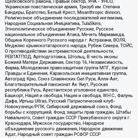
Щелковского района, Правый сектор, УНА - УНСО,
Украинская повстанческая армия, Тризуб им. Степана
Бандеры, Братство, Белый Крест, Misanthropic division,
Религиозное объединение последователей инглиизма,
Народная Социальная Инициатива, TulaSkins,
Этнополитическое объединение Русские, Русское
национальное объединение Атака, Мечеть Мирмамеда,
Община Коренного Русского народа г. Астрахани, ВОЛЯ,
Меджлис крымскотатарского народа, Рубеж Севера, ТОЙС,
О противодействии экстремистской деятельности,
РЕВТАТПОД, Артподготовка, Штольц, В честь иконы
Божией Матери Державная, Сектор 16, Независимость,
Фирма, Молодежная правозащитная группа МПГ, Курсом
Правды и Единения, Каракольская инициативная группа,
Автоград Крю, Союз Славянских Сил Руси, Алля-Аят,
Благотворительный пансионат Ак Умут, Русская
республика Русь, Арестантское уголовное единство,
Башкорт, Нация и свобода, Нация и свобода, W.H.С., Фалунь
Дафа, Иртыш Ultras, Русский Патриотический клуб-
Новокузнецк/РПК, Сибирский державный союз, Фонд
борьбы с коррупцией, Фонд защиты прав граждан, Штабы
Навального, Совет граждан СССР Прикубанского округа г.
Краснодара, Мужское государство, Народное
объединение русского движения, Народное движение
Адат, Народный совет граждан РСФСР СССР