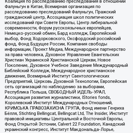
Коалиция по расследованию преследования в отношении
Фалуньгун в Китае, Всемирная организация по
расследованию преследований Фалуньгун, Пражский
гражданский центр, Ассоциация школ политических
исследований при Совете Европы, Центр либеральной
современности, Форум русскоязычных европейцев,
Немецко-русский обмен, Бард колледж, Европейский
выбор, Фонд Ходорковского, Оксфордский российский
фонд, Фонд Будущее России, Компания свободы
информации, Проект Медиа, Международное партнерство
за права человека, Духовное Управление Евангельских
Христиан Украинской Христианской Церкви, Новое
Поколение, Духовное Учебное Заведение Международный
Библейский Колледж, Международное христианское
движение, Всемирный Институт Саентологических
Предприятий, Церковь Духовной Технологии, Европейская
сеть организаций по наблюдению за выборами,
Республика Польша, СВОБОДНЫЙ ИДЕЛЬ-УРАЛ,
Ассоциация развития журналистики, IStories fonds,
Королевский Институт Международных Отношений,
КРИМСЬКА ПРАВОЗАХИСНА ГРУПА, Фонд имени Генриха
Бёлля, Stichting Bellingcat, Bellingcat Ltd, The Insider, Институт
правовой инициативы Центральной и Восточной Европы,
Фонд Открытой Эстонии, Calvert 22 Foundation, Канадский
украинский конгресс, Институт Макдональда-Лорье,