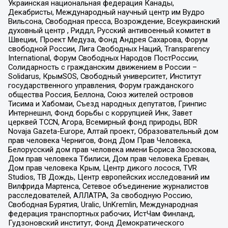
Украинская национальная федерация Канады,
Декабристы, Международный научный центр им Вудро
Вильсона, Свободная пресса, Возрождение, Всеукраинский
духовный центр , Риддл, Русский антивоенный комитет в
Швеции, Проект Медуза, Фонд Андрея Сахарова, Форум
свободной России, Лига Свободных Наций, Transparеncy
International, Форум Свободных Народов ПостРоссии,
Солидарность с гражданским движением в России –
Solidarus, КрымSOS, Свободный университет, Институт
государственного управления, Форум гражданского
общества Россия, Беллона, Союз жителей островов
Тисима и Хабомаи, Съезд народных депутатов, Гринпис
Интернешнл, Фонд борьбы с коррупцией Инк, Завет
церквей TCCN, Агора, Всемирный фонд природы, BDR
Novaja Gazeta-Europe, Алтай проект, Образовательный дом
прав человека Чернигов, Фонд Дом Прав Человека,
Белорусский дом прав человека имени Бориса Звозскова,
Дом прав человека Тбилиси, Дом прав человека Ереван,
Дом прав человека Крым, Центр дикого лосося, TVR
Studios, ТВ Дождь, Центр европейских исследований им
Вилфрида Мартенса, Сетевое объединение журналистов
расследователей, АЛЛАТРА, За свободную Россию,
Свободная Бурятия, Uralic, UnKremlin, Международная
федерация транспортных рабочих, ИстЧам Финланд,
Гудзоновский институт, Фонд Демократического