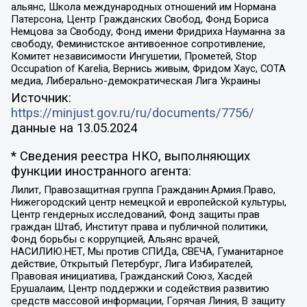
альянс, Школа международных отношений им Нормана
Патерсона, Центр Гражданских Свобод, Фонд Бориса
Немцова за Свободу, Фонд имени Фридриха Науманна за
свободу, Феминистское антивоенное сопротивление,
Комитет независимости Ингушетии, Прометей, Stop
Occupation of Karelia, Вернись живым, Фридом Хаус, СОТА
медиа, Либерально-демократическая Лига Украины
Источник:
https://minjust.gov.ru/ru/documents/7756/
данные на
13.05.2024
* Сведения реестра НКО, выполняющих
функции иностранного агента:
Лилит, Правозащитная группа Гражданин.Армия.Право,
Нижегородский центр немецкой и европейской культуры,
Центр гендерных исследований, Фонд защиты прав
граждан Штаб, Институт права и публичной политики,
Фонд борьбы с коррупцией, Альянс врачей,
НАСИЛИЮ.НЕТ, Мы против СПИДа, СВЕЧА, Гуманитарное
действие, Открытый Петербург, Лига Избирателей,
Правовая инициатива, Гражданский Союз, Хасдей
Ерушалаим, Центр поддержки и содействия развитию
средств массовой информации, Горячая Линия, В защиту