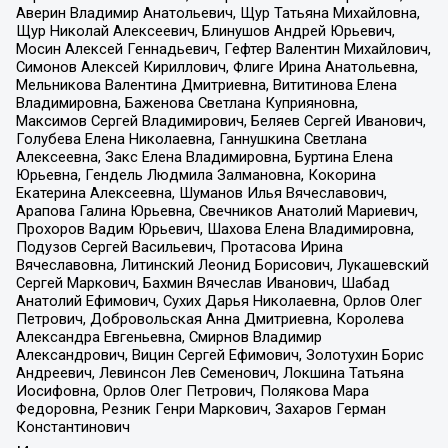
Аверин Владимир Анатольевич, Щур Татьяна Михайловна,
Щур Николай Алексеевич, Блинушов Андрей Юрьевич,
Мосин Алексей Геннадьевич, Гефтер Валентин Михайлович,
Симонов Алексей Кириллович, Флиге Ирина Анатольевна,
Мельникова Валентина Дмитриевна, Вититинова Елена
Владимировна, Баженова Светлана Куприяновна,
Максимов Сергей Владимирович, Беляев Сергей Иванович,
Голубева Елена Николаевна, Ганнушкина Светлана
Алексеевна, Закс Елена Владимировна, Буртина Елена
Юрьевна, Гендель Людмила Залмановна, Кокорина
Екатерина Алексеевна, Шуманов Илья Вячеславович,
Арапова Галина Юрьевна, Свечников Анатолий Мариевич,
Прохоров Вадим Юрьевич, Шахова Елена Владимировна,
Подузов Сергей Васильевич, Протасова Ирина
Вячеславовна, Литинский Леонид Борисович, Лукашевский
Сергей Маркович, Бахмин Вячеслав Иванович, Шабад
Анатолий Ефимович, Сухих Дарья Николаевна, Орлов Олег
Петрович, Добровольская Анна Дмитриевна, Королева
Александра Евгеньевна, Смирнов Владимир
Александрович, Вицин Сергей Ефимович, Золотухин Борис
Андреевич, Левинсон Лев Семенович, Локшина Татьяна
Иосифовна, Орлов Олег Петрович, Полякова Мара
Федоровна, Резник Генри Маркович, Захаров Герман
Константинович