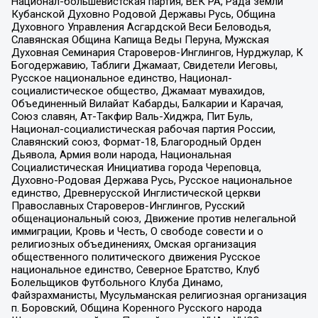
Национал-большевистская партия, ВЕК РА, Рада земли
Кубанской Духовно Родовой Державы Русь, Община
Духовного Управления Асгардской Веси Беловодья,
Славянская Община Капища Веды Перуна, Мужская
Духовная Семинария Староверов-Инглингов, Нурджулар, К
Богодержавию, Таблиги Джамаат, Свидетели Иеговы,
Русское национальное единство, Национал-
социалистическое общество, Джамаат мувахидов,
Объединенный Вилайат Кабарды, Балкарии и Карачая,
Союз славян, Ат-Такфир Валь-Хиджра, Пит Буль,
Национал-социалистическая рабочая партия России,
Славянский союз, Формат-18, Благородный Орден
Дьявола, Армия воли народа, Национальная
Социалистическая Инициатива города Череповца,
Духовно-Родовая Держава Русь, Русское национальное
единство, Древнерусской Инглистической церкви
Православных Староверов-Инглингов, Русский
общенациональный союз, Движение против нелегальной
иммиграции, Кровь и Честь, О свободе совести и о
религиозных объединениях, Омская организация
общественного политического движения Русское
национальное единство, Северное Братство, Клуб
Болельщиков Футбольного Клуба Динамо,
Файзрахманисты, Мусульманская религиозная организация
п. Боровский, Община Коренного Русского народа