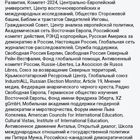
Развития, Комитет-2024, Центрально-Европейский
университет, Центр восточноевропейских и
международных исследований, Общество Сторожевой
башни, Библии и трактатов Свидетелей Иеговы,
Гражданский Совет, Центр анализа европейской политики,
Академическая сеть Восточная Европа, Российский
комитет действия, РЭНД корпорейшн, Русская Америка за
демократию в России, Настоящая Россия, Глобальная сеть
журналистов-расследователей, Служба поддержки,
Свободная Россия Берлин, Свободная Россия Северный
Рейн-Вестфалия, Фонд глобальной помощи, Антивоенный
комитет России, Russie-Libertes, La Asocicion de Rusos
Libres, Союз за возвращение Северных территорий,
Крымскотатарский Ресурсный Центр, Глобальный союз
IndustriALL, Russian Election Monitor, Article 19, Мнение
медиа, Федерация анархического черного креста, Радио
Свободная Европа, Германское общество изучения
Восточной Европы, Фонд имени Фридриха Эберта, XZ
gGmbH, Мобильная академия поддержки гендерной
демократии и миротворчества, Форум имени Льва
Копелева, American Councils for International Education,
Cultural Vistas, Institute of International Education,
Антивоенное движение Антальи, Открытый диалог, Школа
международных отношений и государственной политики
им Питера Мунка, Российско-канадский демократический