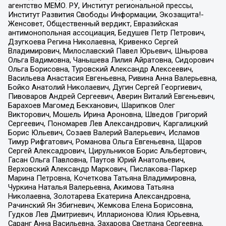
агентство МЕМО. РУ, Институт региональной прессы,
Институт Развития Свободы Информации, Экозащита!-
Женсовет, Общественный вердикт, Евразийская
антимонопольная ассоциация, Бедушев Петр Петрович,
Дзугкоева Регина Николаевна, Кривенко Сергей
Владимирович, Милославский Павел Юрьевич, Шнырова
Ольга Вадимовна, Чанышева Лилия Айратовна, Сидорович
Ольга Борисовна, Туровский Александр Алексеевич,
Васильева Анастасия Евгеньевна, Ривина Анна Валерьевна,
Бойко Анатолий Николаевич, Дугин Сергей Георгиевич,
Пивоваров Андрей Сергеевич, Аверин Виталий Евгеньевич,
Барахоев Магомед Бекханович, Шарипков Олег
Викторович, Мошель Ирина Ароновна, Шведов Григорий
Сергеевич, Пономарев Лев Александрович, Каргалицкий
Борис Юльевич, Созаев Валерий Валерьевич, Исламов
Тимур Рифгатович, Романова Ольга Евгеньевна, Щаров
Сергей Алексадрович, Цирульников Борис Альбертович,
Гасан Ольга Павловна, Паутов Юрий Анатольевич,
Верховский Александр Маркович, Пислакова-Паркер
Марина Петровна, Кочеткова Татьяна Владимировна,
Чуркина Наталья Валерьевна, Акимова Татьяна
Николаевна, Золотарева Екатерина Александровна,
Рачинский Ян Збигневич, Жемкова Елена Борисовна,
Гудков Лев Дмитриевич, Илларионова Юлия Юрьевна,
Саранг Анна Васильевна, Захарова Светлана Сергеевна,