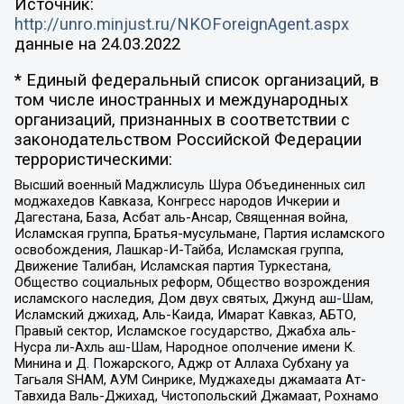
Источник:
http://unro.minjust.ru/NKOForeignAgent.aspx
данные на
24.03.2022
* Единый федеральный список организаций, в
том числе иностранных и международных
организаций, признанных в соответствии с
законодательством Российской Федерации
террористическими:
Высший военный Маджлисуль Шура Объединенных сил
моджахедов Кавказа, Конгресс народов Ичкерии и
Дагестана, База, Асбат аль-Ансар, Священная война,
Исламская группа, Братья-мусульмане, Партия исламского
освобождения, Лашкар-И-Тайба, Исламская группа,
Движение Талибан, Исламская партия Туркестана,
Общество социальных реформ, Общество возрождения
исламского наследия, Дом двух святых, Джунд аш-Шам,
Исламский джихад, Аль-Каида, Имарат Кавказ, АБТО,
Правый сектор, Исламское государство, Джабха аль-
Нусра ли-Ахль аш-Шам, Народное ополчение имени К.
Минина и Д. Пожарского, Аджр от Аллаха Субхану уа
Тагьаля SHAM, АУМ Синрике, Муджахеды джамаата Ат-
Тавхида Валь-Джихад, Чистопольский Джамаат, Рохнамо