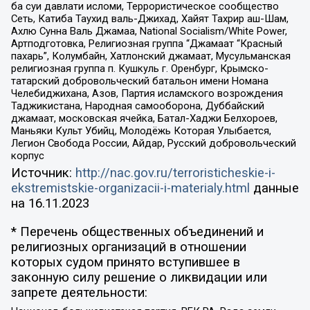
ба суи давлати исломи, Террористическое сообщество
Сеть, Катиба Таухид валь-Джихад, Хайят Тахрир аш-Шам,
Ахлю Сунна Валь Джамаа, National Socialism/White Power,
Артподготовка, Религиозная группа “Джамаат “Красный
пахарь”, Колумбайн, Хатлонский джамаат, Мусульманская
религиозная группа п. Кушкуль г. Оренбург, Крымско-
татарский добровольческий батальон имени Номана
Челебиджихана, Азов, Партия исламского возрождения
Таджикистана, Народная самооборона, Дуббайский
джамаат, московская ячейка, Батал-Хаджи Белхороев,
Маньяки Культ Убийц, Молодёжь Которая Улыбается,
Легион Свобода России, Айдар, Русский добровольческий
корпус
Источник:
http://nac.gov.ru/terroristicheskie-i-
ekstremistskie-organizacii-i-materialy.html
данные
на
16.11.2023
* Перечень общественных объединений и
религиозных организаций в отношении
которых судом принято вступившее в
законную силу решение о ликвидации или
запрете деятельности: