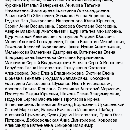
Марина Петровна, Кочеткова Татьяна Владимировна,
Чуркина Наталья Валерьевна, Акимова Татьяна
Николаевна, Золотарева Екатерина Александровна,
Рачинский Ян Збигневич, Жемкова Елена Борисовна,
Гудков Лев Дмитриевич, Илларионова Юлия Юрьевна,
Саранг Анна Васильевна, Захарова Светлана Сергеевна,
Аверин Владимир Анатольевич, Щур Татьяна Михайловна,
Щур Николай Алексеевич, Блинушов Андрей Юрьевич,
Мосин Алексей Геннадьевич, Гефтер Валентин Михайлович,
Симонов Алексей Кириллович, Флиге Ирина Анатольевна,
Мельникова Валентина Дмитриевна, Вититинова Елена
Владимировна, Баженова Светлана Куприяновна,
Максимов Сергей Владимирович, Беляев Сергей Иванович,
Голубева Елена Николаевна, Ганнушкина Светлана
Алексеевна, Закс Елена Владимировна, Буртина Елена
Юрьевна, Гендель Людмила Залмановна, Кокорина
Екатерина Алексеевна, Шуманов Илья Вячеславович,
Арапова Галина Юрьевна, Свечников Анатолий Мариевич,
Прохоров Вадим Юрьевич, Шахова Елена Владимировна,
Подузов Сергей Васильевич, Протасова Ирина
Вячеславовна, Литинский Леонид Борисович, Лукашевский
Сергей Маркович, Бахмин Вячеслав Иванович, Шабад
Анатолий Ефимович, Сухих Дарья Николаевна, Орлов Олег
Петрович, Добровольская Анна Дмитриевна, Королева
Александра Евгеньевна, Смирнов Владимир