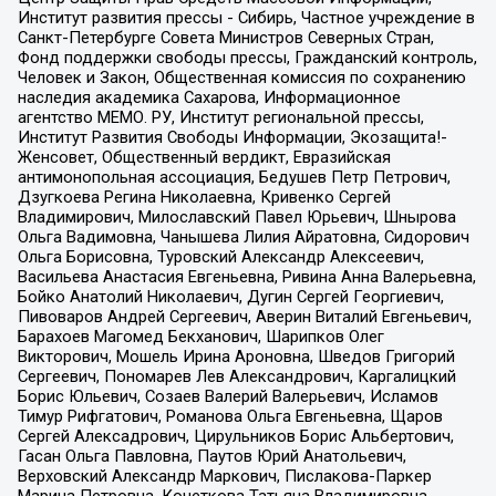
Институт развития прессы - Сибирь, Частное учреждение в
Санкт-Петербурге Совета Министров Северных Стран,
Фонд поддержки свободы прессы, Гражданский контроль,
Человек и Закон, Общественная комиссия по сохранению
наследия академика Сахарова, Информационное
агентство МЕМО. РУ, Институт региональной прессы,
Институт Развития Свободы Информации, Экозащита!-
Женсовет, Общественный вердикт, Евразийская
антимонопольная ассоциация, Бедушев Петр Петрович,
Дзугкоева Регина Николаевна, Кривенко Сергей
Владимирович, Милославский Павел Юрьевич, Шнырова
Ольга Вадимовна, Чанышева Лилия Айратовна, Сидорович
Ольга Борисовна, Туровский Александр Алексеевич,
Васильева Анастасия Евгеньевна, Ривина Анна Валерьевна,
Бойко Анатолий Николаевич, Дугин Сергей Георгиевич,
Пивоваров Андрей Сергеевич, Аверин Виталий Евгеньевич,
Барахоев Магомед Бекханович, Шарипков Олег
Викторович, Мошель Ирина Ароновна, Шведов Григорий
Сергеевич, Пономарев Лев Александрович, Каргалицкий
Борис Юльевич, Созаев Валерий Валерьевич, Исламов
Тимур Рифгатович, Романова Ольга Евгеньевна, Щаров
Сергей Алексадрович, Цирульников Борис Альбертович,
Гасан Ольга Павловна, Паутов Юрий Анатольевич,
Верховский Александр Маркович, Пислакова-Паркер