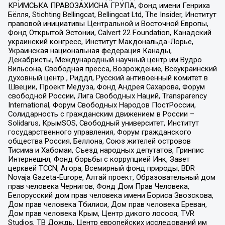
КРИМСЬКА ПРАВОЗАХИСНА ГРУПА, Фонд имени Генриха
Бёлля, Stichting Bellingcat, Bellingcat Ltd, The Insider, Институт
правовой инициативы Центральной и Восточной Европы,
Фонд Открытой Эстонии, Calvert 22 Foundation, Канадский
украинский конгресс, Институт Макдональда-Лорье,
Украинская национальная федерация Канады,
Декабристы, Международный научный центр им Вудро
Вильсона, Свободная пресса, Возрождение, Всеукраинский
духовный центр , Риддл, Русский антивоенный комитет в
Швеции, Проект Медуза, Фонд Андрея Сахарова, Форум
свободной России, Лига Свободных Наций, Transparеncy
International, Форум Свободных Народов ПостРоссии,
Солидарность с гражданским движением в России –
Solidarus, КрымSOS, Свободный университет, Институт
государственного управления, Форум гражданского
общества Россия, Беллона, Союз жителей островов
Тисима и Хабомаи, Съезд народных депутатов, Гринпис
Интернешнл, Фонд борьбы с коррупцией Инк, Завет
церквей TCCN, Агора, Всемирный фонд природы, BDR
Novaja Gazeta-Europe, Алтай проект, Образовательный дом
прав человека Чернигов, Фонд Дом Прав Человека,
Белорусский дом прав человека имени Бориса Звозскова,
Дом прав человека Тбилиси, Дом прав человека Ереван,
Дом прав человека Крым, Центр дикого лосося, TVR
Studios, ТВ Дождь, Центр европейских исследований им