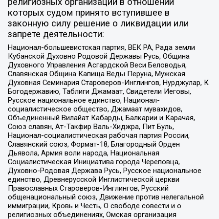
религиозных организаций в отношении
которых судом принято вступившее в
законную силу решение о ликвидации или
запрете деятельности:
Национал-большевистская партия, ВЕК РА, Рада земли
Кубанской Духовно Родовой Державы Русь, Община
Духовного Управления Асгардской Веси Беловодья,
Славянская Община Капища Веды Перуна, Мужская
Духовная Семинария Староверов-Инглингов, Нурджулар, К
Богодержавию, Таблиги Джамаат, Свидетели Иеговы,
Русское национальное единство, Национал-
социалистическое общество, Джамаат мувахидов,
Объединенный Вилайат Кабарды, Балкарии и Карачая,
Союз славян, Ат-Такфир Валь-Хиджра, Пит Буль,
Национал-социалистическая рабочая партия России,
Славянский союз, Формат-18, Благородный Орден
Дьявола, Армия воли народа, Национальная
Социалистическая Инициатива города Череповца,
Духовно-Родовая Держава Русь, Русское национальное
единство, Древнерусской Инглистической церкви
Православных Староверов-Инглингов, Русский
общенациональный союз, Движение против нелегальной
иммиграции, Кровь и Честь, О свободе совести и о
религиозных объединениях, Омская организация