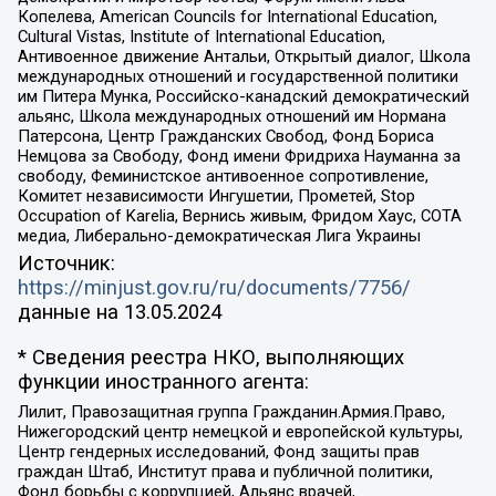
Копелева, American Councils for International Education,
Cultural Vistas, Institute of International Education,
Антивоенное движение Антальи, Открытый диалог, Школа
международных отношений и государственной политики
им Питера Мунка, Российско-канадский демократический
альянс, Школа международных отношений им Нормана
Патерсона, Центр Гражданских Свобод, Фонд Бориса
Немцова за Свободу, Фонд имени Фридриха Науманна за
свободу, Феминистское антивоенное сопротивление,
Комитет независимости Ингушетии, Прометей, Stop
Occupation of Karelia, Вернись живым, Фридом Хаус, СОТА
медиа, Либерально-демократическая Лига Украины
Источник:
https://minjust.gov.ru/ru/documents/7756/
данные на
13.05.2024
* Сведения реестра НКО, выполняющих
функции иностранного агента:
Лилит, Правозащитная группа Гражданин.Армия.Право,
Нижегородский центр немецкой и европейской культуры,
Центр гендерных исследований, Фонд защиты прав
граждан Штаб, Институт права и публичной политики,
Фонд борьбы с коррупцией, Альянс врачей,