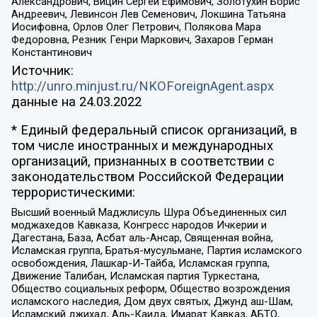
Александрович, Вицин Сергей Ефимович, Золотухин Борис
Андреевич, Левинсон Лев Семенович, Локшина Татьяна
Иосифовна, Орлов Олег Петрович, Полякова Мара
Федоровна, Резник Генри Маркович, Захаров Герман
Константинович
Источник:
http://unro.minjust.ru/NKOForeignAgent.aspx
данные на
24.03.2022
* Единый федеральный список организаций, в
том числе иностранных и международных
организаций, признанных в соответствии с
законодательством Российской Федерации
террористическими:
Высший военный Маджлисуль Шура Объединенных сил
моджахедов Кавказа, Конгресс народов Ичкерии и
Дагестана, База, Асбат аль-Ансар, Священная война,
Исламская группа, Братья-мусульмане, Партия исламского
освобождения, Лашкар-И-Тайба, Исламская группа,
Движение Талибан, Исламская партия Туркестана,
Общество социальных реформ, Общество возрождения
исламского наследия, Дом двух святых, Джунд аш-Шам,
Исламский джихад, Аль-Каида, Имарат Кавказ, АБТО,