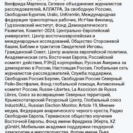
Вилфрида Мартенса, Сетевое объединение журналистов
расследователей, АЛЛАТРА, За свободную Россию,
Свободная Бурятия, Uralic, UnKremlin, Международная
федерация транспортных рабочих, ИстЧам Финланд,
Гудзоновский институт, Фонд Демократического
Развития, Комитет-2024, Центрально-Европейский
университет, Центр восточноевропейских и
международных исследований, Общество Сторожевой
башни, Библии и трактатов Свидетелей Иеговы,
Гражданский Совет, Центр анализа европейской политики,
Академическая сеть Восточная Европа, Российский
комитет действия, РЭНД корпорейшн, Русская Америка за
демократию в России, Настоящая Россия, Глобальная сеть
журналистов-расследователей, Служба поддержки,
Свободная Россия Берлин, Свободная Россия Северный
Рейн-Вестфалия, Фонд глобальной помощи, Антивоенный
комитет России, Russie-Libertes, La Asocicion de Rusos
Libres, Союз за возвращение Северных территорий,
Крымскотатарский Ресурсный Центр, Глобальный союз
IndustriALL, Russian Election Monitor, Article 19, Мнение
медиа, Федерация анархического черного креста, Радио
Свободная Европа, Германское общество изучения
Восточной Европы, Фонд имени Фридриха Эберта, XZ
gGmbH, Мобильная академия поддержки гендерной
демократии и миротворчества, Форум имени Льва