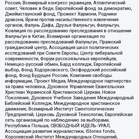
Россия, Всемирный конгресс украинцев, Атлантический
совет, Человек в беде, Европейский фонд за демократию,
Джеймстаунский фонд, Прожект Хармони, Родники
дракона, Врачи против насильственного извлечения
органов, Фалунь Дафа, Друзья Фалуньгун, Фалуньгун,
Коалиция по расследованию преследования в отношении
Фалуньгун в Китае, Всемирная организация по
расследованию преследований Фалуньгун, Пражский
гражданский центр, Ассоциация школ политических
исследований при Совете Европы, Центр либеральной
современности, Форум русскоязычных европейцев,
Немецко-русский обмен, Бард колледж, Европейский
выбор, Фонд Ходорковского, Оксфордский российский
фонд, Фонд Будущее России, Компания свободы
информации, Проект Медиа, Международное партнерство
за права человека, Духовное Управление Евангельских
Христиан Украинской Христианской Церкви, Новое
Поколение, Духовное Учебное Заведение Международный
Библейский Колледж, Международное христианское
движение, Всемирный Институт Саентологических
Предприятий, Церковь Духовной Технологии, Европейская
сеть организаций по наблюдению за выборами,
Республика Польша, СВОБОДНЫЙ ИДЕЛЬ-УРАЛ,
Ассоциация развития журналистики, IStories fonds,
Королевский Институт Международных Отношений,