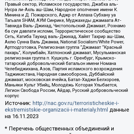
Правый сектор, Исламское государство, Джабха аль-
Нусра ли-Ахль аш-Шам, Народное ополчение имени К.
Минина и Д. Пожарского, Аджр от Аллаха Субхану уа
Тагьаля SHAM, АУМ Синрике, Муджахеды джамаата Ат-
Тавхида Валь-Джихад, Чистопольский Джамаат, Рохнамо
ба суи давлати исломи, Террористическое сообщество
Сеть, Катиба Таухид валь-Джихад, Хайят Тахрир аш-Шам,
Ахлю Сунна Валь Джамаа, National Socialism/White Power,
Артподготовка, Религиозная группа “Джамаат “Красный
пахарь”, Колумбайн, Хатлонский джамаат, Мусульманская
религиозная группа п. Кушкуль г. Оренбург, Крымско-
татарский добровольческий батальон имени Номана
Челебиджихана, Азов, Партия исламского возрождения
Таджикистана, Народная самооборона, Дуббайский
джамаат, московская ячейка, Батал-Хаджи Белхороев,
Маньяки Культ Убийц, Молодёжь Которая Улыбается,
Легион Свобода России, Айдар, Русский добровольческий
корпус
Источник:
http://nac.gov.ru/terroristicheskie-i-
ekstremistskie-organizacii-i-materialy.html
данные
на
16.11.2023
* Перечень общественных объединений и