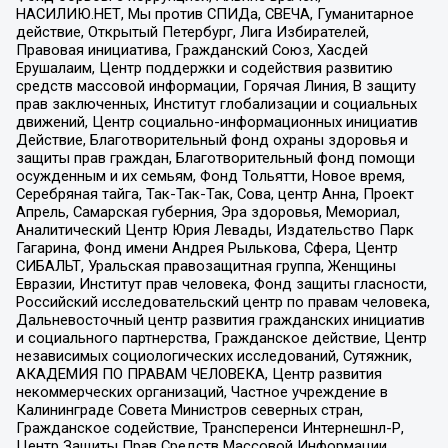
НАСИЛИЮ.НЕТ, Мы против СПИДа, СВЕЧА, Гуманитарное
действие, Открытый Петербург, Лига Избирателей,
Правовая инициатива, Гражданский Союз, Хасдей
Ерушалаим, Центр поддержки и содействия развитию
средств массовой информации, Горячая Линия, В защиту
прав заключенных, Институт глобализации и социальных
движений, Центр социально-информационных инициатив
Действие, Благотворительный фонд охраны здоровья и
защиты прав граждан, Благотворительный фонд помощи
осужденным и их семьям, Фонд Тольятти, Новое время,
Серебряная тайга, Так-Так-Так, Сова, центр Анна, Проект
Апрель, Самарская губерния, Эра здоровья, Мемориал,
Аналитический Центр Юрия Левады, Издательство Парк
Гагарина, Фонд имени Андрея Рылькова, Сфера, Центр
СИБАЛЬТ, Уральская правозащитная группа, Женщины
Евразии, Институт прав человека, Фонд защиты гласности,
Российский исследовательский центр по правам человека,
Дальневосточный центр развития гражданских инициатив
и социального партнерства, Гражданское действие, Центр
независимых социологических исследований, Сутяжник,
АКАДЕМИЯ ПО ПРАВАМ ЧЕЛОВЕКА, Центр развития
некоммерческих организаций, Частное учреждение в
Калининграде Совета Министров северных стран,
Гражданское содействие, Трансперенси Интернешнл-Р,
Центр Защиты Прав Средств Массовой Информации,