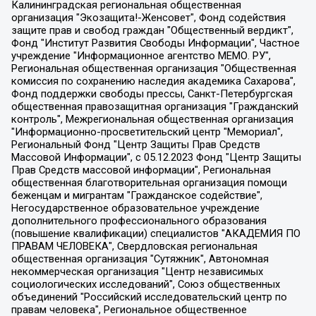
Калининградская региональная общественная организация "Экозащита!-Женсовет", Фонд содействия защите прав и свобод граждан "Общественный вердикт", Фонд "Институт Развития Свободы Информации", Частное учреждение "Информационное агентство МЕМО. РУ", Региональная общественная организация "Общественная комиссия по сохранению наследия академика Сахарова", Фонд поддержки свободы прессы, Санкт-Петербургская общественная правозащитная организация "Гражданский контроль", Межрегиональная общественная организация "Информационно-просветительский центр "Мемориал", Региональный Фонд "Центр Защиты Прав Средств Массовой Информации", с 05.12.2023 Фонд "Центр Защиты Прав Средств массовой информации", Региональная общественная благотворительная организация помощи беженцам и мигрантам "Гражданское содействие", Негосударственное образовательное учреждение дополнительного профессионального образования (повышение квалификации) специалистов "АКАДЕМИЯ ПО ПРАВАМ ЧЕЛОВЕКА", Свердловская региональная общественная организация "Сутяжник", Автономная некоммерческая организация "Центр независимых социологических исследований", Союз общественных объединений "Российский исследовательский центр по правам человека", Региональное общественное учреждение научно-информационный центр "МЕМОРИАЛ", Некоммерческая организация "Фонд защиты гласности", Автономная некоммерческая организация "Институт прав человека", Городская общественная организация "Екатеринбургское общество "МЕМОРИАЛ", Городская общественная организация "Рязанское историко-просветительское и правозащитное общество "Мемориал" (Рязанский Мемориал), Челябинский региональный орган общественной самодеятельности – женское общественное объединение "Женщины Евразии", Челябинский региональный орган общественной самодеятельности "Уральская правозащитная группа", Фонд содействия защите здоровья и социальной справедливости имени Андрея Рылькова, Автономная Некоммерческая Организация "Аналитический Центр Юрия Левады", Автономная некоммерческая организация социальной поддержки населения "Проект Апрель", Региональная общественная организация помощи женщинам и детям, находящимся в кризисной ситуации "Информационно-методический центр "Анна", Фонд содействия развитию массовых коммуникаций и правовому просвещению "Так-так-Так", Фонд содействия устойчивому развитию "Серебряная тайга", Свердловский региональный общественный фонд социальных проектов "Новое время", "Idel.Реалии", Кавказ.Реалии, Крым.Реалии, Телеканал Настоящее Время, Татаро-башкирская служба Радио Свобода (Azatliq Radiosi), Радио Свободная Европа/Радио Свобода (PCE/PC), "Сибирь.Реалии", "Фактограф", Благотворительный фонд помощи осужденным и их семьям, Автономная некоммерческая организация "Институт глобализации и социальных движений", Фонд "В защиту прав заключенных", Частное учреждение "Центр поддержки и содействия развитию средств массовой информации", Пензенский региональный общественный благотворительный фонд "Гражданский союз", "Север.Реалии", Некоммерческая организация Фонд "Правовая инициатива", Общество с ограниченной ответственностью "Радио Свободная Европа/Радио Свобода", Чешское информационное агентство "MEDIUM-ORIENT", Красноярская региональная общественная организация "Мы против СПИДа", Камалягин Денис Николаевич, Маркелов Сергей Евгеньевич, Пономарев Лев Александрович, Савицкая Людмила Алексеевна, Автономная некоммерческая организация "Центр по работе с проблемой насилия "НАСИЛИЮ.НЕТ", Межрегиональный профессиональный союз работников здравоохранения "Альянс врачей", Юридическое лицо, зарегистрированное в Латвийской Республике, SIA "Medusa Project" (регистрационный номер 40103797863, дата регистрации 10.06.2014), Некоммерческая организация "Фонд по борьбе с коррупцией", Автономная некоммерческая организация "Институт права и публичной политики", Баданин Роман Сергеевич, Гликин Максим Александрович, Железнова Мария Михайловна, Лукьянова Юлия Сергеевна, Маетная Елизавета Витальевна, Маняхин Петр Борисович, Чуракова Ольга Владимировна, Ярош Юлия Петровна, Юридическое лицо "The Insider SIA", зарегистрированное в Риге, Латвийская Республика (дата регистрации 26.06.2015), являющееся администратором доменного имени интернет-издания "The Insider SIA", https://theins.ru, Постернак Алексей Евгеньевич, Рубин Михаил Аркадьевич, Анин Роман Александрович, Юридическое лицо Istories fonds, зарегистрированное в Латвийской Республике (регистрационный номер 50008295751, дата регистрации 24.02.2020), Великовский Дмитрий Александрович, Долинина Ирина Николаевна, Мароховская Алеся Алексеевна, Шлейнов Роман Юрьевич, Шмагун Олеся Валентиновна, Общество с ограниченной ответственностью "Альтаир 2021", Общество с ограниченной ответственностью "Вега 2021", Общество с ограниченной ответственностью "Главный редактор 2021", Общество с ограниченной ответственностью "Ромашки монолит", Важенков Артем Валерьевич, Ивановская областная общественная организация "Центр гендерных исследований", Гурман Юрий Альбертович, Медиапроект "ОВД-Инфо", Егоров Владимир Владимирович, Жилинский Владимир Александрович, Общество с ограниченной ответственностью "ЗП", Иванова София Юрьевна, Карезина Инна Павловна, Кильтау Екатерина Викторовна, Петров Алексей Викторович, Пискунов Сергей Евгеньевич, Смирнов Сергей Сергеевич, Тихонов Михаил Сергеевич, Общество с ограниченной ответственностью "ЖУРНАЛИСТ-ИНОСТРАННЫЙ АГЕНТ", Арапова Галина Юрьевна, Вольтская Татьяна Анатольевна, Американская компания "Mason G.E.S. Anonymous Foundation" (США), являющаяся владельцем интернет-издания https://mnews.world/, Компания "Stichting Bellingcat", зарегистрированная в Нидерландах (дата регистрации 11.07.2018), Захаров Андрей Вячеславович, Клепиковская Екатерина Дмитриевна, Общество с ограниченной ответственностью "МЕМО", Перл Роман Александрович, Симонов Евгений Алексеевич, Соловьева Елена Анатольевна, Сотников Даниил Владимирович, Сурначева Елизавета Дмитриевна, Автономная некоммерческая организация по защите прав человека и информированию населения "Якутия – Наше Мнение", Общество с ограниченной ответственностью "Москоу диджитал медиа", с 26.01.2023 Общество с ограниченной ответственностью "Чайка Белые сады", Ветошкина Валерия Валерьевна, Заговора Максим Александрович, Межрегиональное общественное движение "Российская ЛГБТ - сеть", Оленичев Максим Владимирович, Павлов Иван Юрьевич, Скворцова Елена Сергеевна, Общество с ограниченной ответственностью "Как бы инагент", Кочетков Игорь Викторович, Общество с ограниченной ответственностью "Честные выборы", Еланчик Олег Александрович, Общество с ограниченной ответственностью "Нобелевский призыв", Гималова Регина Эмилевна, Григорьев Андрей Валерьевич, Григорьева Алина Александровна, Ассоциация по содействию защите прав призывников, альтернативнослужащих и военнослужащих "Правозащитная группа "Гражданин.Армия.Право", Хисамова Регина Фаритовна, Автономная некоммерческая организация по реализации социально-правовых программ "Лилит", Дальневосточное общественное движение "Маяк", Санкт-Петербургская ЛГБТ-инициативная группа "Выход", Инициативная группа ЛГБТ+ "Реверс", Алексеев Андрей Викторович, Бекбулатова Таисия Львовна, Беляев Иван Михайлович, Владыкина Елена Сергеевна, Гельман Марат Александрович, Никульшина Вероника Юрьевна, Толоконникова Надежда Андреевна, Шендерович Виктор Анатольевич, Общество с ограниченной ответственностью "Данное сообщение", Общество с ограниченной ответственностью Издательский дом "Новая глава", Айнбиндер Александра Александровна, Московский комьюнити-центр для ЛГБТ+инициатив, Благотворительный фонд развития филантропии, Deutsche Welle (Германия, Kurt-Schumacher-Strasse 3, 53113 Bonn), Борзунова Мария Михайловна, Воробьев Виктор Викторович, Голубева Анна Львовна, Константинова Алла Михайловна, Малкова Ирина Владимировна, Мурадов Мурад Абдулгалимович, Осетинская Елизавета Николаевна, Понасенков Евгений Николаевич, Ганапольский Матвей Юрьевич, Киселев Евгений Алексеевич, Борухович Ирина Григорьевна, Дремин Иван Тимофеевич, Дубровский Дмитрий Викторович, Красноярская региональная общественная организация поддержки и развития альтернативных образовательных технологий и межкультурных коммуникаций "ИНТЕРРА", Маяковская Екатерина Алексеевна, Фейгин Марк Захарович, Филимонов Андрей Викторович, Дзугкоева Регина Николаевна, Доброхотов Роман Александрович, Дудь Юрий Александрович, Елкин Сергей Владимирович, Кругликов Кирилл Игоревич, Сабунаева Мария Леонидовна, Семенов Алексей Владимирович, Шаинян Карен Багратович, Шульман Екатерина Михайловна, Асафьев Артур Валерьевич, Вахштайн Виктор Семенович, Венедиктов Алексей Алексеевич, Лушникова Екатерина Евгеньевна, Волков Леонид Михайлович, Невзоров Александр Глебович, Пархоменко Сергей Борисович, Сироткин Ярослав Николаевич, Кара-Мурза Владимир Владимирович, Баранова Наталья Владимировна, Гозман Леонид Яковлевич, Кагарлицкий Борис Юльевич, Климарев Михаил Валерьевич, Милов Владимир Станиславович, Автономная некоммерческая организация Краснодарский центр современного искусства "Типография", Моргенштерн Алишер Тагирович, Соболь Любовь Эдуардовна, Общество с ограниченной ответственностью "ЛИЗА НОРМ", Каспаров Гарри Кимович, Ходорковский Михаил Борисович, Общество с ограниченной ответственностью "Апрельские тезисы", Данилович Ирина Брониславовна, Кашин Олег Владимирович, Петров Николай Владимирович, Пивоваров Алексей Владимирович, Соколов Михаил Владимирович, Цветкова Юлия Владимировна, Чичваркин Евгений Александрович, Комитет против пыток/Команда против пыток, Общество с ограниченной ответственностью "Первый научный", Общество с ограниченной ответственностью "Вертолет и ко", Белоцерковская Вероника Борисовна, Кац Максим Евгеньевич, Лазарева Татьяна Юрьевна, Шаведдинов Руслан Табризович, Яшин Илья Валерьевич, Общество с ограниченной ответственностью "Иноагент ААВ", Алешковский Дмитрий Петрович, Альбац Евгения Марковна, Быков Дмитрий Львович, Галямина Юлия Евгеньевна, Лойко Сергей Леонидович, Мартынов Кирилл Константинович, Медведев Сергей Александрович, Крашенинников Федор Геннадиевич, Гордеева Катерина Вл