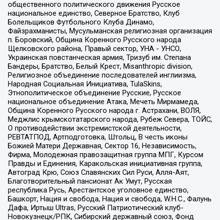
общественного политического движения Русское
национальное единство, Северное Братство, Клуб
Болельщиков Футбольного Клуба Динамо,
Файзрахманисты, Мусульманская религиозная организация
п. Боровский, Община Коренного Русского народа
Щелковского района, Правый сектор, УНА - УНСО,
Украинская повстанческая армия, Тризуб им. Степана
Бандеры, Братство, Белый Крест, Misanthropic division,
Религиозное объединение последователей инглиизма,
Народная Социальная Инициатива, TulaSkins,
Этнополитическое объединение Русские, Русское
национальное объединение Атака, Мечеть Мирмамеда,
Община Коренного Русского народа г. Астрахани, ВОЛЯ,
Меджлис крымскотатарского народа, Рубеж Севера, ТОЙС,
О противодействии экстремистской деятельности,
РЕВТАТПОД, Артподготовка, Штольц, В честь иконы
Божией Матери Державная, Сектор 16, Независимость,
Фирма, Молодежная правозащитная группа МПГ, Курсом
Правды и Единения, Каракольская инициативная группа,
Автоград Крю, Союз Славянских Сил Руси, Алля-Аят,
Благотворительный пансионат Ак Умут, Русская
республика Русь, Арестантское уголовное единство,
Башкорт, Нация и свобода, Нация и свобода, W.H.С., Фалунь
Дафа, Иртыш Ultras, Русский Патриотический клуб-
Новокузнецк/РПК, Сибирский державный союз, Фонд