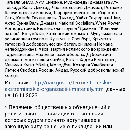
Тагьаля SHAM, АУМ Синрике, Муджахеды джамаата Ат-
Тавхида Валь-Джихад, Чистопольский Джамаат, Рохнамо
ба суи давлати исломи, Террористическое сообщество
Сеть, Катиба Таухид валь-Джихад, Хайят Тахрир аш-Шам,
Ахлю Сунна Валь Джамаа, National Socialism/White Power,
Артподготовка, Религиозная группа “Джамаат “Красный
пахарь”, Колумбайн, Хатлонский джамаат, Мусульманская
религиозная группа п. Кушкуль г. Оренбург, Крымско-
татарский добровольческий батальон имени Номана
Челебиджихана, Азов, Партия исламского возрождения
Таджикистана, Народная самооборона, Дуббайский
джамаат, московская ячейка, Батал-Хаджи Белхороев,
Маньяки Культ Убийц, Молодёжь Которая Улыбается,
Легион Свобода России, Айдар, Русский добровольческий
корпус
Источник:
http://nac.gov.ru/terroristicheskie-i-
ekstremistskie-organizacii-i-materialy.html
данные
на
16.11.2023
* Перечень общественных объединений и
религиозных организаций в отношении
которых судом принято вступившее в
законную силу решение о ликвидации или