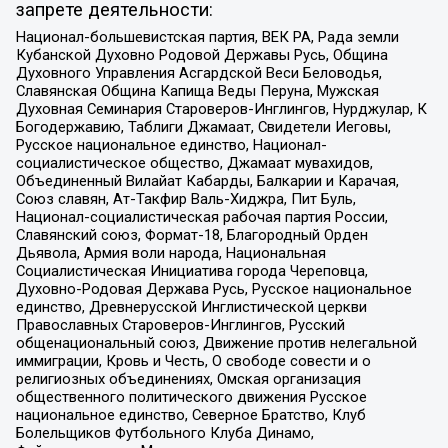
запрете деятельности:
Национал-большевистская партия, ВЕК РА, Рада земли
Кубанской Духовно Родовой Державы Русь, Община
Духовного Управления Асгардской Веси Беловодья,
Славянская Община Капища Веды Перуна, Мужская
Духовная Семинария Староверов-Инглингов, Нурджулар, К
Богодержавию, Таблиги Джамаат, Свидетели Иеговы,
Русское национальное единство, Национал-
социалистическое общество, Джамаат мувахидов,
Объединенный Вилайат Кабарды, Балкарии и Карачая,
Союз славян, Ат-Такфир Валь-Хиджра, Пит Буль,
Национал-социалистическая рабочая партия России,
Славянский союз, Формат-18, Благородный Орден
Дьявола, Армия воли народа, Национальная
Социалистическая Инициатива города Череповца,
Духовно-Родовая Держава Русь, Русское национальное
единство, Древнерусской Инглистической церкви
Православных Староверов-Инглингов, Русский
общенациональный союз, Движение против нелегальной
иммиграции, Кровь и Честь, О свободе совести и о
религиозных объединениях, Омская организация
общественного политического движения Русское
национальное единство, Северное Братство, Клуб
Болельщиков Футбольного Клуба Динамо,