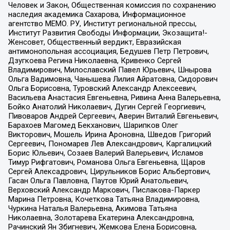
Человек и Закон, Общественная комиссия по сохранению
наследия академика Сахарова, Информационное
агентство МЕМО. РУ, Институт региональной прессы,
Институт Развития Свободы Информации, Экозащита!-
Женсовет, Общественный вердикт, Евразийская
антимонопольная ассоциация, Бедушев Петр Петрович,
Дзугкоева Регина Николаевна, Кривенко Сергей
Владимирович, Милославский Павел Юрьевич, Шнырова
Ольга Вадимовна, Чанышева Лилия Айратовна, Сидорович
Ольга Борисовна, Туровский Александр Алексеевич,
Васильева Анастасия Евгеньевна, Ривина Анна Валерьевна,
Бойко Анатолий Николаевич, Дугин Сергей Георгиевич,
Пивоваров Андрей Сергеевич, Аверин Виталий Евгеньевич,
Барахоев Магомед Бекханович, Шарипков Олег
Викторович, Мошель Ирина Ароновна, Шведов Григорий
Сергеевич, Пономарев Лев Александрович, Каргалицкий
Борис Юльевич, Созаев Валерий Валерьевич, Исламов
Тимур Рифгатович, Романова Ольга Евгеньевна, Щаров
Сергей Алексадрович, Цирульников Борис Альбертович,
Гасан Ольга Павловна, Паутов Юрий Анатольевич,
Верховский Александр Маркович, Пислакова-Паркер
Марина Петровна, Кочеткова Татьяна Владимировна,
Чуркина Наталья Валерьевна, Акимова Татьяна
Николаевна, Золотарева Екатерина Александровна,
Рачинский Ян Збигневич, Жемкова Елена Борисовна,