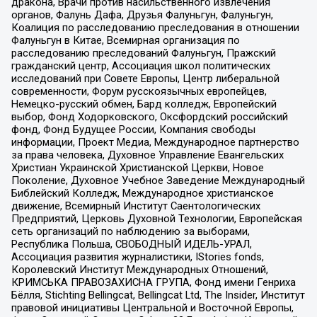
дракона, Врачи против насильственного извлечения
органов, Фалунь Дафа, Друзья Фалуньгун, Фалуньгун,
Коалиция по расследованию преследования в отношении
Фалуньгун в Китае, Всемирная организация по
расследованию преследований Фалуньгун, Пражский
гражданский центр, Ассоциация школ политических
исследований при Совете Европы, Центр либеральной
современности, Форум русскоязычных европейцев,
Немецко-русский обмен, Бард колледж, Европейский
выбор, Фонд Ходорковского, Оксфордский российский
фонд, Фонд Будущее России, Компания свободы
информации, Проект Медиа, Международное партнерство
за права человека, Духовное Управление Евангельских
Христиан Украинской Христианской Церкви, Новое
Поколение, Духовное Учебное Заведение Международный
Библейский Колледж, Международное христианское
движение, Всемирный Институт Саентологических
Предприятий, Церковь Духовной Технологии, Европейская
сеть организаций по наблюдению за выборами,
Республика Польша, СВОБОДНЫЙ ИДЕЛЬ-УРАЛ,
Ассоциация развития журналистики, IStories fonds,
Королевский Институт Международных Отношений,
КРИМСЬКА ПРАВОЗАХИСНА ГРУПА, Фонд имени Генриха
Бёлля, Stichting Bellingcat, Bellingcat Ltd, The Insider, Институт
правовой инициативы Центральной и Восточной Европы,