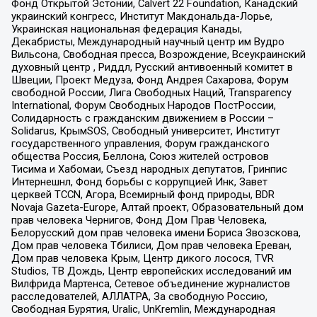
Фонд Открытой Эстонии, Calvert 22 Foundation, Канадский
украинский конгресс, Институт Макдональда-Лорье,
Украинская национальная федерация Канады,
Декабристы, Международный научный центр им Вудро
Вильсона, Свободная пресса, Возрождение, Всеукраинский
духовный центр , Риддл, Русский антивоенный комитет в
Швеции, Проект Медуза, Фонд Андрея Сахарова, Форум
свободной России, Лига Свободных Наций, Transparеncy
International, Форум Свободных Народов ПостРоссии,
Солидарность с гражданским движением в России –
Solidarus, КрымSOS, Свободный университет, Институт
государственного управления, Форум гражданского
общества Россия, Беллона, Союз жителей островов
Тисима и Хабомаи, Съезд народных депутатов, Гринпис
Интернешнл, Фонд борьбы с коррупцией Инк, Завет
церквей TCCN, Агора, Всемирный фонд природы, BDR
Novaja Gazeta-Europe, Алтай проект, Образовательный дом
прав человека Чернигов, Фонд Дом Прав Человека,
Белорусский дом прав человека имени Бориса Звозскова,
Дом прав человека Тбилиси, Дом прав человека Ереван,
Дом прав человека Крым, Центр дикого лосося, TVR
Studios, ТВ Дождь, Центр европейских исследований им
Вилфрида Мартенса, Сетевое объединение журналистов
расследователей, АЛЛАТРА, За свободную Россию,
Свободная Бурятия, Uralic, UnKremlin, Международная