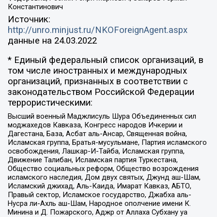
Константинович
Источник:
http://unro.minjust.ru/NKOForeignAgent.aspx
данные на
24.03.2022
* Единый федеральный список организаций, в
том числе иностранных и международных
организаций, признанных в соответствии с
законодательством Российской Федерации
террористическими:
Высший военный Маджлисуль Шура Объединенных сил
моджахедов Кавказа, Конгресс народов Ичкерии и
Дагестана, База, Асбат аль-Ансар, Священная война,
Исламская группа, Братья-мусульмане, Партия исламского
освобождения, Лашкар-И-Тайба, Исламская группа,
Движение Талибан, Исламская партия Туркестана,
Общество социальных реформ, Общество возрождения
исламского наследия, Дом двух святых, Джунд аш-Шам,
Исламский джихад, Аль-Каида, Имарат Кавказ, АБТО,
Правый сектор, Исламское государство, Джабха аль-
Нусра ли-Ахль аш-Шам, Народное ополчение имени К.
Минина и Д. Пожарского, Аджр от Аллаха Субхану уа