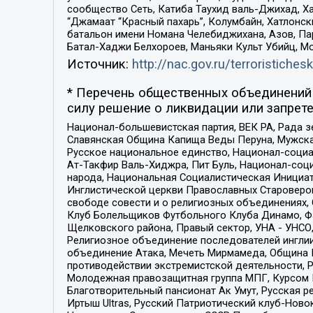
сообщество Сеть, Катиба Таухид валь-Джихад, Хай
“Джамаат “Красный пахарь”, Колумбайн, Хатлонск
батальон имени Номана Челебиджихана, Азов, Па
Батал-Хаджи Белхороев, Маньяки Культ Убийц, М
Источник:
http://nac.gov.ru/terroristichesk
* Перечень общественных объединений 
силу решение о ликвидации или запрете
Национал-большевистская партия, ВЕК РА, Рада 
Славянская Община Капища Веды Перуна, Мужская
Русское национальное единство, Национал-социа
Ат-Такфир Валь-Хиджра, Пит Буль, Национал-соц
народа, Национальная Социалистическая Инициат
Инглистической церкви Православных Староверов
свободе совести и о религиозных объединениях,
Клуб Болельщиков Футбольного Клуба Динамо, Фа
Щелковского района, Правый сектор, УНА - УНСО, У
Религиозное объединение последователей инглии
объединение Атака, Мечеть Мирмамеда, Община К
противодействии экстремистской деятельности, 
Молодежная правозащитная группа МПГ, Курсом П
Благотворительный пансионат Ак Умут, Русская ре
Иртыш Ultras, Русский Патриотический клуб-Нов