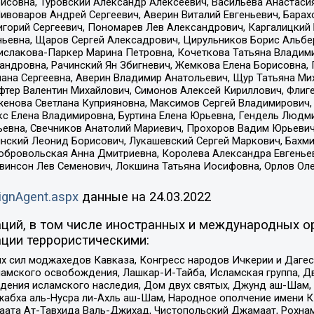
совна, Туровский Александр Алексеевич, Васильева Анастасия
Пивоваров Андрей Сергеевич, Аверин Виталий Евгеньевич, Бара
горий Сергеевич, Пономарев Лев Александрович, Каргалицкий 
ньевна, Щаров Сергей Алексадрович, Цирульников Борис Альбер
ислакова-Паркер Марина Петровна, Кочеткова Татьяна Владими
сандровна, Рачинский Ян Збигневич, Жемкова Елена Борисовна,
лана Сергеевна, Аверин Владимир Анатольевич, Щур Татьяна М
фтер Валентин Михайлович, Симонов Алексей Кириллович, Флиг
женова Светлана Куприяновна, Максимов Сергей Владимирович, 
кс Елена Владимировна, Буртина Елена Юрьевна, Гендель Людм
евна, Свечников Анатолий Мариевич, Прохоров Вадим Юрьевич
инский Леонид Борисович, Лукашевский Сергей Маркович, Бахм
Добровольская Анна Дмитриевна, Королева Александра Евгенье
евинсон Лев Семенович, Локшина Татьяна Иосифовна, Орлов Ол
ignAgent.aspx
данные на
24.03.2022
ций, в том числе иностранных и международных ор
ции террористическими:
ил моджахедов Кавказа, Конгресс народов Ичкерии и Дагеста
ламского освобождения, Лашкар-И-Тайба, Исламская группа, Дв
ения исламского наследия, Дом двух святых, Джунд аш-Шам, 
жабха аль-Нусра ли-Ахль аш-Шам, Народное ополчение имени К.
ата Ат-Тавхида Валь-Джихад, Чистопольский Джамаат, Рохнам