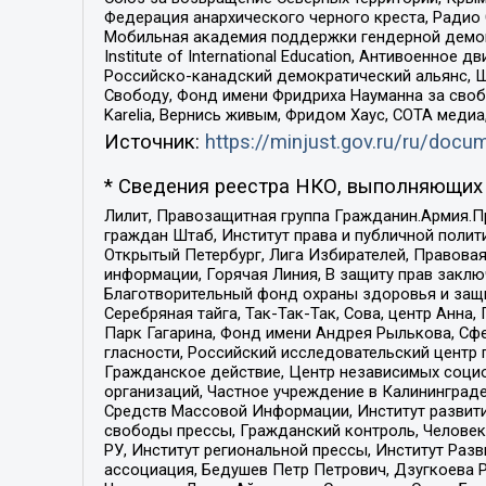
Федерация анархического черного креста, Радио
Мобильная академия поддержки гендерной демократи
Institute of International Education, Антивоенн
Российско-канадский демократический альянс, 
Свободу, Фонд имени Фридриха Науманна за свобо
Karelia, Вернись живым, Фридом Хаус, СОТА меди
Источник:
https://minjust.gov.ru/ru/doc
* Сведения реестра НКО, выполняющих 
Лилит, Правозащитная группа Гражданин.Армия.П
граждан Штаб, Институт права и публичной поли
Открытый Петербург, Лига Избирателей, Правова
информации, Горячая Линия, В защиту прав закл
Благотворительный фонд охраны здоровья и защи
Серебряная тайга, Так-Так-Так, Сова, центр Анн
Парк Гагарина, Фонд имени Андрея Рылькова, Сф
гласности, Российский исследовательский центр 
Гражданское действие, Центр независимых соци
организаций, Частное учреждение в Калининград
Средств Массовой Информации, Институт развити
свободы прессы, Гражданский контроль, Человек
РУ, Институт региональной прессы, Институт Ра
ассоциация, Бедушев Петр Петрович, Дзугкоева 