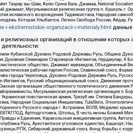
ят Тахрир аш-Шам, Ахлю Сунна Валь Джамаа, National Socialism
ий джамаат, Мусульманская религиозная группа п. Кушкуль г. 
ртия исламского возрождения Таджикистана, Народная самооб
олодёжь Которая Улыбается, Легион Свобода России, Айдар, Р
ie-i-ekstremistskie-organizacii-i-materialy.html
данные
и религиозных организаций в отношении которых 
 деятельности:
земли Кубанской Духовно Родовой Державы Русь, Община Духо
 Духовная Семинария Староверов-Инглингов, Нурджулар, К Бо
листическое общество, Джамаат мувахидов, Объединенный Вил
иалистическая рабочая партия России, Славянский союз, Форма
ива города Череповца, Духовно-Родовая Держава Русь, Русск
-Инглингов, Русский общенациональный союз, Движение против
 Омская организация общественного политического движения Р
йзрахманисты, Мусульманская религиозная организация п. Бо
краинская повстанческая армия, Тризуб им. Степана Бандеры, Бр
зма, Народная Социальная Инициатива, TulaSkins, Этнополитич
оренного Русского народа г. Астрахани, ВОЛЯ, Меджлис крымс
РЕВТАТПОД, Артподготовка, Штольц, В честь иконы Божией Мате
равды и Единения, Каракольская инициативная группа, Автогра
спублика Русь, Арестантское уголовное единство, Башкорт, Наци
окузнецк/РПК, Сибирский державный союз, Фонд борьбы с кор