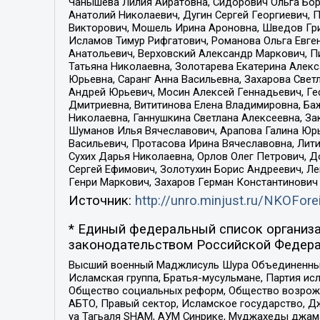
Чанышева Лилия Айратовна, Сидорович Ольга Бори
Анатолий Николаевич, Дугин Сергей Георгиевич, 
Викторович, Мошель Ирина Ароновна, Шведов Гри
Исламов Тимур Рифгатович, Романова Ольга Евге
Анатольевич, Верховский Александр Маркович, П
Татьяна Николаевна, Золотарева Екатерина Алек
Юрьевна, Саранг Анна Васильевна, Захарова Свет
Андрей Юрьевич, Мосин Алексей Геннадьевич, Ге
Дмитриевна, Вититинова Елена Владимировна, Ба
Николаевна, Ганнушкина Светлана Алексеевна, За
Шуманов Илья Вячеславович, Арапова Галина Юрь
Васильевич, Протасова Ирина Вячеславовна, Лит
Сухих Дарья Николаевна, Орлов Олег Петрович, 
Сергей Ефимович, Золотухин Борис Андреевич, Л
Генри Маркович, Захаров Герман Константинович
Источник:
http://unro.minjust.ru/NKOFore
* Единый федеральный список организа
законодательством Российской Федера
Высший военный Маджлисуль Шура Объединенных с
Исламская группа, Братья-мусульмане, Партия ис
Общество социальных реформ, Общество возрожд
АБТО, Правый сектор, Исламское государство, Д
уа Тагьаля SHAM, АУМ Синрике, Муджахеды джама