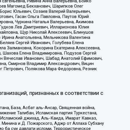
 Евгеньевна, Ривина Анна Валерьевна, Бойко
хоев Магомед Бекханович, Шарипков Олег
Борис Юльевич, Созаев Валерий Валерьевич,
тович, Гасан Ольга Павловна, Паутов Юрий
ровна, Чуркина Наталья Валерьевна, Акимова
 Гудков Лев Дмитриевич, Илларионова Юлия
ихайловна, Щур Николай Алексеевич, Блинушов
е Ирина Анатольевна, Мельникова Валентина
Беляев Сергей Иванович, Голубева Елена
ила Залмановна, Кокорина Екатерина Алексеевна,
, Шахова Елена Владимировна, Подузов Сергей
ин Вячеслав Иванович, Шабад Анатолий Ефимович,
вна, Смирнов Владимир Александрович, Вицин
ег Петрович, Полякова Мара Федоровна, Резник
ганизаций, признанных в соответствии с
на, База, Асбат аль-Ансар, Священная война,
ижение Талибан, Исламская партия Туркестана,
Исламский джихад, Аль-Каида, Имарат Кавказ,
 Минина и Д. Пожарского, Аджр от Аллаха Субхану
о ба суи давлати исломи, Террористическое