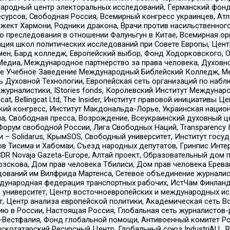
родный центр электоральных исследований, Германский фонд
рсов, Свободная Россия, Всемирный конгресс украинцев, Атла
ект Хармони, Родники дракона, Врачи против насильственного
ию преследования в отношении Фалуньгун в Китае, Всемирная о
ация школ политических исследований при Совете Европы, Цен
мен, Бард колледж, Европейский выбор, Фонд Ходорковского,
едиа, Международное партнерство за права человека, Духовно
ое Учебное Заведение Международный Библейский Колледж, М
ь Духовной Технологии, Европейская сеть организаций по наб
урналистики, IStories fonds, Королевский Институт Между
gcat, Bellingcat Ltd, The Insider, Институт правовой инициатив
инский конгресс, Институт Макдональда-Лорье, Украинская нац
, Свободная пресса, Возрождение, Всеукраинский духовный цен
орум свободной России, Лига Свободных Наций, Transparеncy I
– Solidarus, КрымSOS, Свободный университет, Институт госу
в Тисима и Хабомаи, Съезд народных депутатов, Гринпис Инте
DR Novaja Gazeta-Europe, Алтай проект, Образовательный дом 
зскова, Дом прав человека Тбилиси, Дом прав человека Ерева
едований им Вилфрида Мартенса, Сетевое объединение журнали
Международная федерация транспортных рабочих, ИстЧам Финлан
й университет, Центр восточноевропейских и международных и
, Центр анализа европейской политики, Академическая сеть Во
ю в России, Настоящая Россия, Глобальная сеть журналистов
естфалия, Фонд глобальной помощи, Антивоенный комитет России,
татарский Ресурсный Центр, Глобальный союз IndustriALL, Russi