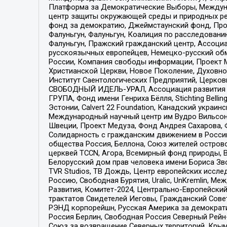
Платформа за Демократические Выборы, Междуна
центр защиты окружающей среды и природных ресу
фонд за демократию, Джеймстаунский фонд, Прож
Фалуньгун, Фалуньгун, Коалиция по расследован
Фалуньгун, Пражский гражданский центр, Ассоци
русскоязычных европейцев, Немецко-русский об
России, Компания свободы информации, Проект М
Христианской Церкви, Новое Поколение, Духовн
Институт Саентологических Предприятий, Церков
СВОБОДНЫЙ ИДЕЛЬ-УРАЛ, Ассоциация развития ж
ГРУПА, Фонд имени Генриха Бёлля, Stichting Bellin
Эстонии, Calvert 22 Foundation, Канадский укра
Международный научный центр им Вудро Вильсона
Швеции, Проект Медуза, Фонд Андрея Сахарова, Ф
Солидарность с гражданским движением в России 
общества Россия, Беллона, Союз жителей острово
церквей TCCN, Агора, Всемирный фонд природы, B
Белорусский дом прав человека имени Бориса Зво
TVR Studios, ТВ Дождь, Центр европейских иссл
Россию, Свободная Бурятия, Uralic, UnKremlin, 
Развития, Комитет-2024, Центрально-Европейски
трактатов Свидетелей Иеговы, Гражданский Совет
РЭНД корпорейшн, Русская Америка за демократи
Россия Берлин, Свободная Россия Северный Рейн-В
Союз за возвращение Северных территорий, Крымско