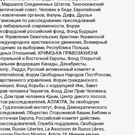
 Маршалла Соединенных Штатов, Тихоокеанский
нтический совет, Человек в беде, Европейский
 извлечения органов, Фалунь Дафа, Друзья
рганизация по расследованию преследований
тр либеральной современности, Форум
 Оксфордский российский фонд, Фонд Будущее
е Управление Евангельских Христиан Украинской
еждународное христианское движение, Всемирный
людению за выборами, Республика Польша,
народных Отношений, КРИМСЬКА ПРАВОЗАХИСНА
ы Центральной и Восточной Европы, Фонд Открытой
иональная федерация Канады, Декабристы,
тр , Риддл, Русский антивоенный комитет в
nternational, Форум Свободных Народов ПостРоссии,
дарственного управления, Форум гражданского
рнешнл, Фонд борьбы с коррупцией Инк, Завет
прав человека Чернигов, Фонд Дом Прав Человека,
н, Дом прав человека Крым, Центр дикого лосося,
стов расследователей, АЛЛАТРА, За свободную
д, Гудзоновский институт, Фонд Демократического
сследований, Общество Сторожевой башни, Библии и
сточная Европа, Российский комитет действия,
-расследователей, Служба поддержки, Свободная
 Russie-Libertes, La Asocicion de Rusos Libres,
an Election Monitor, Article 19, Мнение медиа,