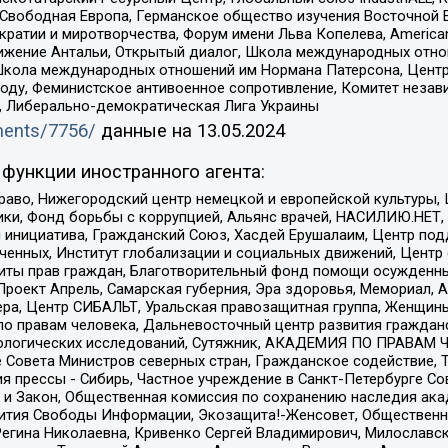
 Свободная Европа, Германское общество изучения Восточной 
и и миротворчества, Форум имени Льва Копелева, American Counci
ое движение Антальи, Открытый диалог, Школа международных отн
Школа международных отношений им Нормана Патерсона, Центр
ду, Феминистское антивоенное сопротивление, Комитет независ
а, Либерально-демократическая Лига Украины
uments/7756/
данные на
13.05.2024
функции иностранного агента:
раво, Нижегородский центр немецкой и европейской культуры,
тики, Фонд борьбы с коррупцией, Альянс врачей, НАСИЛИЮ.НЕТ,
я инициатива, Гражданский Союз, Хасдей Ерушалаим, Центр по
юченных, Институт глобализации и социальных движений, Цент
ты прав граждан, Благотворительный фонд помощи осужденным
а, Проект Апрель, Самарская губерния, Эра здоровья, Мемориал
ера, Центр СИБАЛЬТ, Уральская правозащитная группа, Женщины
по правам человека, Дальневосточный центр развития гражданс
ологических исследований, Сутяжник, АКАДЕМИЯ ПО ПРАВАМ Ч
е Совета Министров северных стран, Гражданское содействие,
я прессы - Сибирь, Частное учреждение в Санкт-Петербурге С
 и Закон, Общественная комиссия по сохранению наследия ак
звития Свободы Информации, Экозащита!-Женсовет, Общественн
Регина Николаевна, Кривенко Сергей Владимирович, Милославс