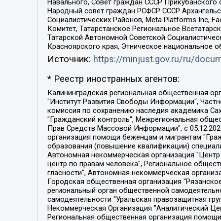
Навального, Совет граждан СССР Прикубанского 
Народный совет граждан РСФСР СССР Архангельск
Социалистических Районов, Meta Platforms Inc, 
Комитет, Татарстанское Региональное Всетатар
Татарской Автономной Советской Социалистическ
Красноярского края, Этническое национальное о
Источник:
https://minjust.gov.ru/ru/doc
* Реестр иностранных агентов:
Калининградская региональная общественная организация "Экозащита!-Женсовет", Фонд содействия защите прав и свобод граждан "Общественный вердикт", Фонд "Институт Развития Свободы Информации", Частное учреждение "Информационное агентство МЕМО. РУ", Региональная общественная организация "Общественная комиссия по сохранению наследия академика Сахарова", Фонд поддержки свободы прессы, Санкт-Петербургская общественная правозащитная организация "Гражданский контроль", Межрегиональная общественная организация "Информационно-просветительский центр "Мемориал", Региональный Фонд "Центр Защиты Прав Средств Массовой Информации", с 05.12.2023 Фонд "Центр Защиты Прав Средств массовой информации", Региональная общественная благотворительная организация помощи беженцам и мигрантам "Гражданское содействие", Негосударственное образовательное учреждение дополнительного профессионального образования (повышение квалификации) специалистов "АКАДЕМИЯ ПО ПРАВАМ ЧЕЛОВЕКА", Свердловская региональная общественная организация "Сутяжник", Автономная некоммерческая организация "Центр независимых социологических исследований", Союз общественных объединений "Российский исследовательский центр по правам человека", Региональное общественное учреждение научно-информационный центр "МЕМОРИАЛ", Некоммерческая организация "Фонд защиты гласности", Автономная некоммерческая организация "Институт прав человека", Городская общественная организация "Екатеринбургское общество "МЕМОРИАЛ", Городская общественная организация "Рязанское историко-просветительское и правозащитное общество "Мемориал" (Рязанский Мемориал), Челябинский региональный орган общественной самодеятельности – женское общественное объединение "Женщины Евразии", Челябинский региональный орган общественной самодеятельности "Уральская правозащитная группа", Фонд содействия защите здоровья и социальной справедливости имени Андрея Рылькова, Автономная Некоммерческая Организация "Аналитический Центр Юрия Левады", Автономная некоммерческая организация социальной поддержки населения "Проект Апрель", Региональная общественная организация помощи женщинам и детям, находящимся в кризисной ситуации "Информационно-методический центр "Анна", Фонд содействия развитию массовых коммуникаций и правовому просвещению "Так-так-Так", Фонд содействия устойчивому развитию "Серебряная тайга", Свердловский региональный общественный фонд социальных проектов "Новое время", "Idel.Реалии", Кавказ.Реалии, Крым.Реалии, Телеканал Настоящее Время, Татаро-башкирская служба Радио Свобода (Azatliq Radiosi), Радио Свободная Европа/Радио Свобода (PCE/PC), "Сибирь.Реалии", "Фактограф", Благотворительный фонд помощи осужденным и их семьям, Автономная некоммерческая организация "Институт глобализации и социальных движений", Фонд "В защиту прав заключенных", Частное учреждение "Центр поддержки и содействия развитию средств массовой информации", Пензенский региональный общественный благотворительный фонд "Гражданский союз", "Север.Реалии", Некоммерческая организация Фонд "Правовая инициатива", 