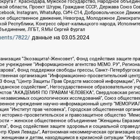
округа г. Краснодара, Мужское государство, Народное объедин
ой области, Проект Штурм, Граждане СССР, Держава Союз Сов
Facebook, Instagram, WhatsApp, СИЧ-С14, Добровольческое Движ
ское общественное движение, Невоград, Молодежное Демократ
ой Республики, Конгресс ойрат-калмыцкого народа, Исполнит
бъединение, ЛГБТ, Я.МЫ Сергей Фургал
uments/7822/
данные на
03.05.2024
Общество с ограниченной ответственностью "Радио Свободная Европа/Радио Свобода", Чешское информационное агентство "MEDIUM-ORIENT", Красноярская региональная общественная организация "Мы против СПИДа", Камалягин Денис Николаевич, Маркелов Сергей Евгеньевич, Пономарев Лев Александрович, Савицкая Людмила Алексеевна, Автономная некоммерческая организация "Центр по работе с проблемой насилия "НАСИЛИЮ.НЕТ", Межрегиональный профессиональный союз работников здравоохранения "Альянс врачей", Юридическое лицо, зарегистрированное в Латвийской Республике, SIA "Medusa Project" (регистрационный номер 40103797863, дата регистрации 10.06.2014), Некоммерческая организация "Фонд по борьбе с коррупцией", Автономная некоммерческая организация "Институт права и публичной политики", Баданин Роман Сергеевич, Гликин Максим Александрович, Железнова Мария Михайловна, Лукьянова Юлия Сергеевна, Маетная Елизавета Витальевна, Маняхин Петр Борисович, Чуракова Ольга Владимировна, Ярош Юлия Петровна, Юридическое лицо "The Insider SIA", зарегистрированное в Риге, Латвийская Республика (дата регистрации 26.06.2015), являющееся администратором доменного имени интернет-издания "The Insider SIA", https://theins.ru, Постернак Алексей Евгеньевич, Рубин Михаил Аркадьевич, Анин Роман Александрович, Юридическое лицо Istories fonds, зарегистрированное в Латвийской Республике (регистрационный номер 50008295751, дата регистрации 24.02.2020), Великовский Дмитрий Александрович, Долинина Ирина Николаевна, Мароховская Алеся Алексеевна, Шлейнов Роман Юрьевич, Шмагун Олеся Валентиновна, Общество с ограниченной ответственностью "Альтаир 2021", Общество с ограниченной ответственностью "Вега 2021", Общество с ограниченной ответственностью "Главный редактор 2021", Общество с ограниченной ответственностью "Ромашки монолит", Важенков Артем Валерьевич, Ивановская областная общественная организация "Центр гендерных исследований", Гурман Юрий Альбертович, Медиапроект "ОВД-Инфо", Егоров Владимир Владимирович, Жилинский Владимир Александрович, Общество с ограниченной ответственностью "ЗП", Иванова София Юрьевна, Карезина Инна Павловна, Кильтау Екатерина Викторовна, Петров Алексей Викторович, Пискунов Сергей Евгеньевич, Смирнов Сергей Сергеевич, Тихонов Михаил Сергеевич, Общество с ограниченной ответственностью "ЖУРНАЛИСТ-ИНОСТРАННЫЙ АГЕНТ", Арапова Галина Юрьевна, Вольтская Татьяна Анатольевна, Американская компания "Mason G.E.S. Anonymous Foundation" (США), являющаяся владельцем интернет-издания https://mnews.world/, Компания "Stichting Bellingcat", зарегистрированная в Нидерландах (дата регистрации 11.07.2018), Захаров Андрей Вячеславович, Клепиковская Екатерина Дмитриевна, Общество с ограниченной ответственностью "МЕМО", Перл Роман Александрович, Симонов Евгений Алексеевич, Соловьева Елена Анатольевна, Сотников Даниил Владимирович, Сурначева Елизавета Дмитриевна, Автономная некоммерческая организация по защите прав человека и информированию населения "Якутия – Наше Мнение", Общество с ограниченной ответственностью "Москоу диджитал медиа", с 26.01.2023 Общество с ограниченной ответственностью "Чайка Белые сады", Ветошкина Валерия Валерьевна, Заговора Максим Александрович, Межрегиональное общественное движение "Российская ЛГБТ - сеть", Оленичев Максим Владимирович, Павлов Иван Юрьевич, Скворцова Елена Сергеевна, Общество с ограниченной ответственностью "Как бы инагент", Кочетков Игорь Викторович, Общество с ограниченной ответственностью "Честные выборы", Еланчик Олег Александрович, Общество с ограниченной ответственностью "Нобелевский призыв", Гималова Регина Эмилевна, Григорьев Андрей Валерьевич, Григорьева Алина Александровна, Ассоциация по содействию защите прав призывников, альтернативнослужащих и военнослужащих "Правозащитная группа "Гражданин.Армия.Право", Хисамова Регина Фаритовна, Автономная некоммерческая организация по реализа