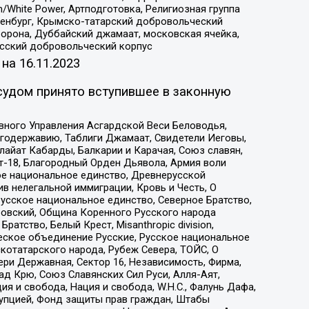
/White Power, Артподготовка, Религиозная группа
Оренбург, Крымско-татарский добровольческий
орона, Дуббайский джамаат, московская ячейка,
усский добровольческий корпус
 на
16.11.2023
судом принято вступившее в законную
вного Управления Асгардской Веси Беловодья,
годержавию, Таблиги Джамаат, Свидетели Иеговы,
айат Кабарды, Балкарии и Карачая, Союз славян,
т-18, Благородный Орден Дьявола, Армия воли
ое национальное единство, Древнерусской
 нелегальной иммиграции, Кровь и Честь, О
усское национальное единство, Северное Братство,
ровский, Община Коренного Русского народа
атство, Белый Крест, Misanthropic division,
еское объединение Русские, Русское национальное
котатарского народа, Рубеж Севера, ТОЙС, О
ри Державная, Сектор 16, Независимость, Фирма,
д Крю, Союз Славянских Сил Руси, Алля-Аят,
я и свобода, Нация и свобода, W.H.С., Фалунь Дафа,
рупцией, Фонд защиты прав граждан, Штабы