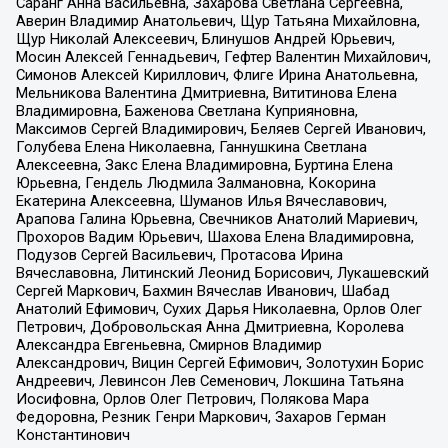
Саранг Анна Васильевна, Захарова Светлана Сергеевна,
Аверин Владимир Анатольевич, Щур Татьяна Михайловна,
Щур Николай Алексеевич, Блинушов Андрей Юрьевич,
Мосин Алексей Геннадьевич, Гефтер Валентин Михайлович,
Симонов Алексей Кириллович, Флиге Ирина Анатольевна,
Мельникова Валентина Дмитриевна, Вититинова Елена
Владимировна, Баженова Светлана Куприяновна,
Максимов Сергей Владимирович, Беляев Сергей Иванович,
Голубева Елена Николаевна, Ганнушкина Светлана
Алексеевна, Закс Елена Владимировна, Буртина Елена
Юрьевна, Гендель Людмила Залмановна, Кокорина
Екатерина Алексеевна, Шуманов Илья Вячеславович,
Арапова Галина Юрьевна, Свечников Анатолий Мариевич,
Прохоров Вадим Юрьевич, Шахова Елена Владимировна,
Подузов Сергей Васильевич, Протасова Ирина
Вячеславовна, Литинский Леонид Борисович, Лукашевский
Сергей Маркович, Бахмин Вячеслав Иванович, Шабад
Анатолий Ефимович, Сухих Дарья Николаевна, Орлов Олег
Петрович, Добровольская Анна Дмитриевна, Королева
Александра Евгеньевна, Смирнов Владимир
Александрович, Вицин Сергей Ефимович, Золотухин Борис
Андреевич, Левинсон Лев Семенович, Локшина Татьяна
Иосифовна, Орлов Олег Петрович, Полякова Мара
Федоровна, Резник Генри Маркович, Захаров Герман
Константинович