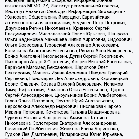
наследия академика Сахарова, Информационное
агентство МЕМО. РУ, Институт региональной прессы,
Институт Развития Свободы Информации, Экозащита!-
Женсовет, Общественный вердикт, Евразийская
антимонопольная ассоциация, Бедушев Петр Петрович,
Дзугкоева Регина Николаевна, Кривенко Сергей
Владимирович, Милославский Павел Юрьевич, Шнырова
Ольга Вадимовна, Чанышева Лилия Айратовна, Сидорович
Ольга Борисовна, Туровский Александр Алексеевич,
Васильева Анастасия Евгеньевна, Ривина Анна Валерьевна,
Бойко Анатолий Николаевич, Дугин Сергей Георгиевич,
Пивоваров Андрей Сергеевич, Аверин Виталий Евгеньевич,
Барахоев Магомед Бекханович, Шарипков Олег
Викторович, Мошель Ирина Ароновна, Шведов Григорий
Сергеевич, Пономарев Лев Александрович, Каргалицкий
Борис Юльевич, Созаев Валерий Валерьевич, Исламов
Тимур Рифгатович, Романова Ольга Евгеньевна, Щаров
Сергей Алексадрович, Цирульников Борис Альбертович,
Гасан Ольга Павловна, Паутов Юрий Анатольевич,
Верховский Александр Маркович, Пислакова-Паркер
Марина Петровна, Кочеткова Татьяна Владимировна,
Чуркина Наталья Валерьевна, Акимова Татьяна
Николаевна, Золотарева Екатерина Александровна,
Рачинский Ян Збигневич, Жемкова Елена Борисовна,
Гудков Лев Дмитриевич, Илларионова Юлия Юрьевна,