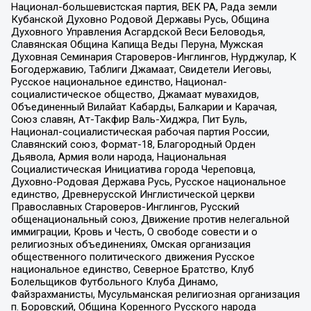
Национал-большевистская партия, ВЕК РА, Рада земли
Кубанской Духовно Родовой Державы Русь, Община
Духовного Управления Асгардской Веси Беловодья,
Славянская Община Капища Веды Перуна, Мужская
Духовная Семинария Староверов-Инглингов, Нурджулар, К
Богодержавию, Таблиги Джамаат, Свидетели Иеговы,
Русское национальное единство, Национал-
социалистическое общество, Джамаат мувахидов,
Объединенный Вилайат Кабарды, Балкарии и Карачая,
Союз славян, Ат-Такфир Валь-Хиджра, Пит Буль,
Национал-социалистическая рабочая партия России,
Славянский союз, Формат-18, Благородный Орден
Дьявола, Армия воли народа, Национальная
Социалистическая Инициатива города Череповца,
Духовно-Родовая Держава Русь, Русское национальное
единство, Древнерусской Инглистической церкви
Православных Староверов-Инглингов, Русский
общенациональный союз, Движение против нелегальной
иммиграции, Кровь и Честь, О свободе совести и о
религиозных объединениях, Омская организация
общественного политического движения Русское
национальное единство, Северное Братство, Клуб
Болельщиков Футбольного Клуба Динамо,
Файзрахманисты, Мусульманская религиозная организация
п. Боровский, Община Коренного Русского народа