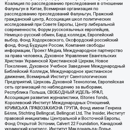
Коалиция по расследованию преследования в отношении
Фалуньгун в Китае, Всемирная организация по
расследованию преследований Фалуньгун, Пражский
гражданский центр, Ассоциация школ политических
исследований при Совете Европы, Центр либеральной
современности, Форум русскоязычных европейцев,
Немецко-русский обмен, Бард колледж, Европейский
выбор, Фонд Ходорковского, Оксфордский российский
фонд, Фонд Будущее России, Компания свободы
информации, Проект Медиа, Международное партнерство
за права человека, Духовное Управление Евангельских
Христиан Украинской Христианской Церкви, Новое
Поколение, Духовное Учебное Заведение Международный
Библейский Колледж, Международное христианское
движение, Всемирный Институт Саентологических
Предприятий, Церковь Духовной Технологии, Европейская
сеть организаций по наблюдению за выборами,
Республика Польша, СВОБОДНЫЙ ИДЕЛЬ-УРАЛ,
Ассоциация развития журналистики, IStories fonds,
Королевский Институт Международных Отношений,
КРИМСЬКА ПРАВОЗАХИСНА ГРУПА, Фонд имени Генриха
Бёлля, Stichting Bellingcat, Bellingcat Ltd, The Insider, Институт
правовой инициативы Центральной и Восточной Европы,
Фонд Открытой Эстонии, Calvert 22 Foundation, Канадский
украинский конгресс, Институт Макдональда-Лорье,