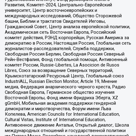
Развития, Комитет-2024, Центрально-Европейский
университет, Центр восточноевропейских и
международных исследований, Общество Сторожевой
башни, Библии и трактатов Свидетелей Иеговы,
Гражданский Совет, Центр анализа европейской политики,
Академическая сеть Восточная Европа, Российский
комитет действия, РЭНД корпорейшн, Русская Америка за
демократию в России, Настоящая Россия, Глобальная сеть
журналистов-расследователей, Служба поддержки,
Свободная Россия Берлин, Свободная Россия Северный
Рейн-Вестфалия, Фонд глобальной помощи, Антивоенный
комитет России, Russie-Libertes, La Asocicion de Rusos
Libres, Союз за возвращение Северных территорий,
Крымскотатарский Ресурсный Центр, Глобальный союз
IndustriALL, Russian Election Monitor, Article 19, Мнение
медиа, Федерация анархического черного креста, Радио
Свободная Европа, Германское общество изучения
Восточной Европы, Фонд имени Фридриха Эберта, XZ
gGmbH, Мобильная академия поддержки гендерной
демократии и миротворчества, Форум имени Льва
Копелева, American Councils for International Education,
Cultural Vistas, Institute of International Education,
Антивоенное движение Антальи, Открытый диалог, Школа
международных отношений и государственной политики
им Питера Мунка, Российско-канадский демократический