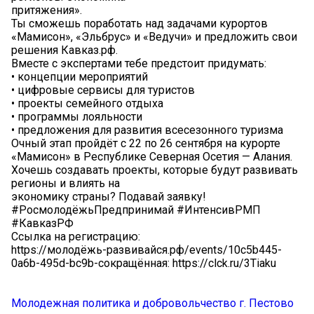
притяжения».
Ты сможешь поработать над задачами курортов
«Мамисон», «Эльбрус» и «Ведучи» и предложить свои
решения Кавказ.рф.
Вместе с экспертами тебе предстоит придумать:
• концепции мероприятий
• цифровые сервисы для туристов
• проекты семейного отдыха
• программы лояльности
• предложения для развития всесезонного туризма
Очный этап пройдёт с 22 по 26 сентября на курорте
«Мамисон» в Республике Северная Осетия — Алания.
Хочешь создавать проекты, которые будут развивать
регионы и влиять на
экономику страны? Подавай заявку!
#РосмолодёжьПредпринимай #ИнтенсивРМП
#КавказРФ
Ссылка на регистрацию:
https://молодёжь-развивайся.рф/events/10c5b445-
0a6b-495d-bc9b-сокращённая: https://clck.ru/3Tiaku
Молодежная политика и добровольчество г. Пестово