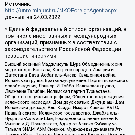
Источник:
http://unro.minjust.ru/NKOForeignAgent.aspx
данные на
24.03.2022
* Единый федеральный список организаций, в
том числе иностранных и международных
организаций, признанных в соответствии с
законодательством Российской Федерации
террористическими:
Высший военный Маджлисуль Шура Объединенных сил
моджахедов Кавказа, Конгресс народов Ичкерии и
Дагестана, База, Асбат аль-Ансар, Священная война,
Исламская группа, Братья-мусульмане, Партия исламского
освобождения, Лашкар-И-Тайба, Исламская группа,
Движение Талибан, Исламская партия Туркестана,
Общество социальных реформ, Общество возрождения
исламского наследия, Дом двух святых, Джунд аш-Шам,
Исламский джихад, Аль-Каида, Имарат Кавказ, АБТО,
Правый сектор, Исламское государство, Джабха аль-
Нусра ли-Ахль аш-Шам, Народное ополчение имени К.
Минина и Д. Пожарского, Аджр от Аллаха Субхану уа
Тагьаля SHAM, АУМ Синрике, Муджахеды джамаата Ат-
Тавхида Валь-Джихад, Чистопольский Джамаат, Рохнамо