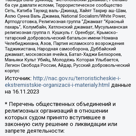
ба суи давлати исломи, Террористическое сообщество
Сеть, Катиба Таухид валь-Джихад, Хайят Тахрир аш-Шам,
Ахлю Сунна Валь Джамаа, National Socialism/White Power,
Артподготовка, Религиозная группа “Джамаат “Красный
пахарь”, Колумбайн, Хатлонский джамаат, Мусульманская
религиозная группа п. Кушкуль г. Оренбург, Крымско-
татарский добровольческий батальон имени Номана
Челебиджихана, Азов, Партия исламского возрождения
Таджикистана, Народная самооборона, Дуббайский
джамаат, московская ячейка, Батал-Хаджи Белхороев,
Маньяки Культ Убийц, Молодёжь Которая Улыбается,
Легион Свобода России, Айдар, Русский добровольческий
корпус
Источник:
http://nac.gov.ru/terroristicheskie-i-
ekstremistskie-organizacii-i-materialy.html
данные
на
16.11.2023
* Перечень общественных объединений и
религиозных организаций в отношении
которых судом принято вступившее в
законную силу решение о ликвидации или
запрете деятельности: