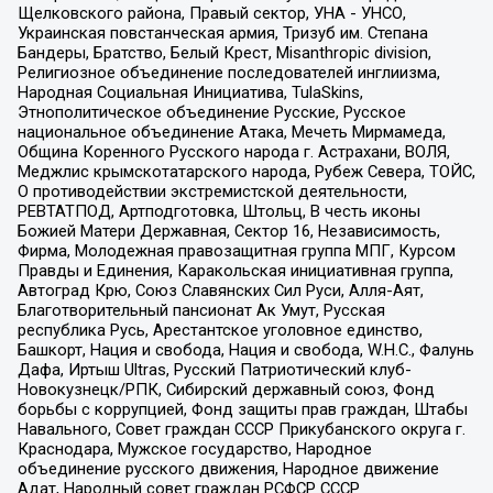
Щелковского района, Правый сектор, УНА - УНСО,
Украинская повстанческая армия, Тризуб им. Степана
Бандеры, Братство, Белый Крест, Misanthropic division,
Религиозное объединение последователей инглиизма,
Народная Социальная Инициатива, TulaSkins,
Этнополитическое объединение Русские, Русское
национальное объединение Атака, Мечеть Мирмамеда,
Община Коренного Русского народа г. Астрахани, ВОЛЯ,
Меджлис крымскотатарского народа, Рубеж Севера, ТОЙС,
О противодействии экстремистской деятельности,
РЕВТАТПОД, Артподготовка, Штольц, В честь иконы
Божией Матери Державная, Сектор 16, Независимость,
Фирма, Молодежная правозащитная группа МПГ, Курсом
Правды и Единения, Каракольская инициативная группа,
Автоград Крю, Союз Славянских Сил Руси, Алля-Аят,
Благотворительный пансионат Ак Умут, Русская
республика Русь, Арестантское уголовное единство,
Башкорт, Нация и свобода, Нация и свобода, W.H.С., Фалунь
Дафа, Иртыш Ultras, Русский Патриотический клуб-
Новокузнецк/РПК, Сибирский державный союз, Фонд
борьбы с коррупцией, Фонд защиты прав граждан, Штабы
Навального, Совет граждан СССР Прикубанского округа г.
Краснодара, Мужское государство, Народное
объединение русского движения, Народное движение
Адат, Народный совет граждан РСФСР СССР