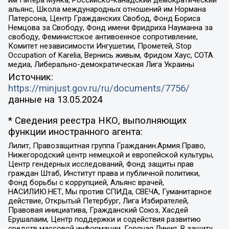
альянс, Школа международных отношений им Нормана
Патерсона, Центр Гражданских Свобод, Фонд Бориса
Немцова за Свободу, Фонд имени Фридриха Науманна за
свободу, Феминистское антивоенное сопротивление,
Комитет независимости Ингушетии, Прометей, Stop
Occupation of Karelia, Вернись живым, Фридом Хаус, СОТА
медиа, Либерально-демократическая Лига Украины
Источник:
https://minjust.gov.ru/ru/documents/7756/
данные на
13.05.2024
* Сведения реестра НКО, выполняющих
функции иностранного агента:
Лилит, Правозащитная группа Гражданин.Армия.Право,
Нижегородский центр немецкой и европейской культуры,
Центр гендерных исследований, Фонд защиты прав
граждан Штаб, Институт права и публичной политики,
Фонд борьбы с коррупцией, Альянс врачей,
НАСИЛИЮ.НЕТ, Мы против СПИДа, СВЕЧА, Гуманитарное
действие, Открытый Петербург, Лига Избирателей,
Правовая инициатива, Гражданский Союз, Хасдей
Ерушалаим, Центр поддержки и содействия развитию
средств массовой информации, Горячая Линия, В защиту