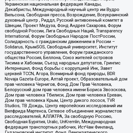
Украинская национальная федерация Канады,
Декабристы, Международный научный центр им Вудро
Вильсона, Свободная пресса, Возрождение, Всеукраинский
духовный центр , Риддл, Русский антивоенный комитет в
Швеции, Проект Медуза, Фонд Андрея Сахарова, Форум
свободной России, Лига Свободных Наций, Transparеncy
International, Форум Свободных Народов ПостРоссии,
Солидарность с гражданским движением в России –
Solidarus, КрымSOS, Свободный университет, Институт
государственного управления, Форум гражданского
общества Россия, Беллона, Союз жителей островов
Тисима и Хабомаи, Съезд народных депутатов, Гринпис
Интернешнл, Фонд борьбы с коррупцией Инк, Завет
церквей TCCN, Агора, Всемирный фонд природы, BDR
Novaja Gazeta-Europe, Алтай проект, Образовательный дом
прав человека Чернигов, Фонд Дом Прав Человека,
Белорусский дом прав человека имени Бориса Звозскова,
Дом прав человека Тбилиси, Дом прав человека Ереван,
Дом прав человека Крым, Центр дикого лосося, TVR
Studios, ТВ Дождь, Центр европейских исследований им
Вилфрида Мартенса, Сетевое объединение журналистов
расследователей, АЛЛАТРА, За свободную Россию,
Свободная Бурятия, Uralic, UnKremlin, Международная
федерация транспортных рабочих, ИстЧам Финланд,
Гудзоновский институт, Фонд Демократического