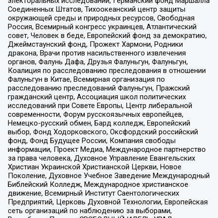
электоральных исследований, Германский фонд Маршалла
Соединенных Штатов, Тихоокеанский центр защиты
окружающей среды и природных ресурсов, Свободная
Россия, Всемирный конгресс украинцев, Атлантический
совет, Человек в беде, Европейский фонд за демократию,
Джеймстаунский фонд, Прожект Хармони, Родники
дракона, Врачи против насильственного извлечения
органов, Фалунь Дафа, Друзья Фалуньгун, Фалуньгун,
Коалиция по расследованию преследования в отношении
Фалуньгун в Китае, Всемирная организация по
расследованию преследований Фалуньгун, Пражский
гражданский центр, Ассоциация школ политических
исследований при Совете Европы, Центр либеральной
современности, Форум русскоязычных европейцев,
Немецко-русский обмен, Бард колледж, Европейский
выбор, Фонд Ходорковского, Оксфордский российский
фонд, Фонд Будущее России, Компания свободы
информации, Проект Медиа, Международное партнерство
за права человека, Духовное Управление Евангельских
Христиан Украинской Христианской Церкви, Новое
Поколение, Духовное Учебное Заведение Международный
Библейский Колледж, Международное христианское
движение, Всемирный Институт Саентологических
Предприятий, Церковь Духовной Технологии, Европейская
сеть организаций по наблюдению за выборами,