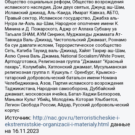
Общество социальных реформ, Общество возрождения
исламского наследия, Дом двух святых, Джунд аш-Шам,
Исламский джихад, Аль-Каида, Имарат Кавказ, АБТО,
Правый сектор, Исламское государство, Джабха аль-
Нусра ли-Ахль аш-Шам, Народное ополчение имени К.
Минина и Д. Пожарского, Аджр от Аллаха Субхану уа
Тагьаля SHAM, АУМ Синрике, Муджахеды джамаата Ат-
Тавхида Валь-Джихад, Чистопольский Джамаат, Рохнамо
ба суи давлати исломи, Террористическое сообщество
Сеть, Катиба Таухид валь-Джихад, Хайят Тахрир аш-Шам,
Ахлю Сунна Валь Джамаа, National Socialism/White Power,
Артподготовка, Религиозная группа “Джамаат “Красный
пахарь”, Колумбайн, Хатлонский джамаат, Мусульманская
религиозная группа п. Кушкуль г. Оренбург, Крымско-
татарский добровольческий батальон имени Номана
Челебиджихана, Азов, Партия исламского возрождения
Таджикистана, Народная самооборона, Дуббайский
джамаат, московская ячейка, Батал-Хаджи Белхороев,
Маньяки Культ Убийц, Молодёжь Которая Улыбается,
Легион Свобода России, Айдар, Русский добровольческий
корпус
Источник:
http://nac.gov.ru/terroristicheskie-i-
ekstremistskie-organizacii-i-materialy.html
данные
на
16.11.2023