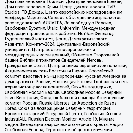
Дом прав человека Тбилиси, Дом прав человека Ереван,
Дом прав человека Крым, Центр дикого лосося, TVR
Studios, ТВ Дождь, Центр европейских исследований им
Вилфрида Мартенса, Сетевое объединение журналистов
расследователей, АЛЛАТРА, За свободную Россию,
Свободная Бурятия, Uralic, UnKremlin, Международная
федерация транспортных рабочих, ИстЧам Финланд,
Гудзоновский институт, Фонд Демократического
Развития, Комитет-2024, Центрально-Европейский
университет, Центр восточноевропейских и
международных исследований, Общество Сторожевой
башни, Библии и трактатов Свидетелей Иеговы,
Гражданский Совет, Центр анализа европейской политики,
Академическая сеть Восточная Европа, Российский
комитет действия, РЭНД корпорейшн, Русская Америка за
демократию в России, Настоящая Россия, Глобальная сеть
журналистов-расследователей, Служба поддержки,
Свободная Россия Берлин, Свободная Россия Северный
Рейн-Вестфалия, Фонд глобальной помощи, Антивоенный
комитет России, Russie-Libertes, La Asocicion de Rusos
Libres, Союз за возвращение Северных территорий,
Крымскотатарский Ресурсный Центр, Глобальный союз
IndustriALL, Russian Election Monitor, Article 19, Мнение
медиа, Федерация анархического черного креста, Радио
Свободная Европа, Германское общество изучения