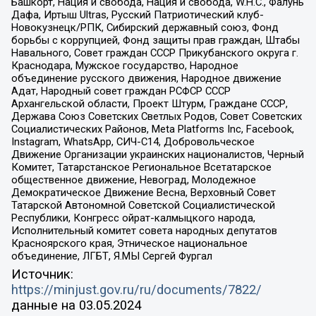
Башкорт, Нация и свобода, Нация и свобода, W.H.С., Фалунь
Дафа, Иртыш Ultras, Русский Патриотический клуб-
Новокузнецк/РПК, Сибирский державный союз, Фонд
борьбы с коррупцией, Фонд защиты прав граждан, Штабы
Навального, Совет граждан СССР Прикубанского округа г.
Краснодара, Мужское государство, Народное
объединение русского движения, Народное движение
Адат, Народный совет граждан РСФСР СССР
Архангельской области, Проект Штурм, Граждане СССР,
Держава Союз Советских Светлых Родов, Совет Советских
Социалистических Районов, Meta Platforms Inc, Facebook,
Instagram, WhatsApp, СИЧ-С14, Добровольческое
Движение Организации украинских националистов, Черный
Комитет, Татарстанское Региональное Всетатарское
общественное движение, Невоград, Молодежное
Демократическое Движение Весна, Верховный Совет
Татарской Автономной Советской Социалистической
Республики, Конгресс ойрат-калмыцкого народа,
Исполнительный комитет совета народных депутатов
Красноярского края, Этническое национальное
объединение, ЛГБТ, Я.МЫ Сергей Фургал
Источник:
https://minjust.gov.ru/ru/documents/7822/
данные на
03.05.2024