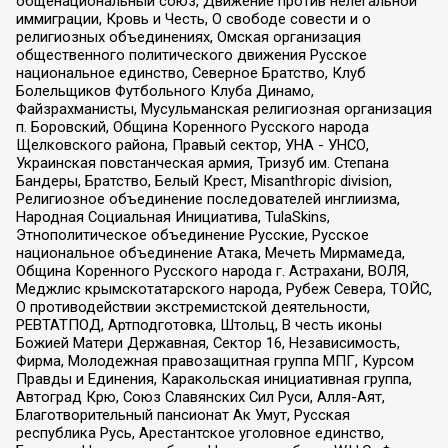
общенациональный союз, Движение против нелегальной
иммиграции, Кровь и Честь, О свободе совести и о
религиозных объединениях, Омская организация
общественного политического движения Русское
национальное единство, Северное Братство, Клуб
Болельщиков Футбольного Клуба Динамо,
Файзрахманисты, Мусульманская религиозная организация
п. Боровский, Община Коренного Русского народа
Щелковского района, Правый сектор, УНА - УНСО,
Украинская повстанческая армия, Тризуб им. Степана
Бандеры, Братство, Белый Крест, Misanthropic division,
Религиозное объединение последователей инглиизма,
Народная Социальная Инициатива, TulaSkins,
Этнополитическое объединение Русские, Русское
национальное объединение Атака, Мечеть Мирмамеда,
Община Коренного Русского народа г. Астрахани, ВОЛЯ,
Меджлис крымскотатарского народа, Рубеж Севера, ТОЙС,
О противодействии экстремистской деятельности,
РЕВТАТПОД, Артподготовка, Штольц, В честь иконы
Божией Матери Державная, Сектор 16, Независимость,
Фирма, Молодежная правозащитная группа МПГ, Курсом
Правды и Единения, Каракольская инициативная группа,
Автоград Крю, Союз Славянских Сил Руси, Алля-Аят,
Благотворительный пансионат Ак Умут, Русская
республика Русь, Арестантское уголовное единство,