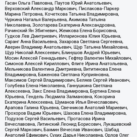
Гасан Ольга Павловна, Паутов Юрий Анатольевич,
Верховский Александр Маркович, Пислакова-Паркер
Марина Петровна, Кочеткова Татьяна Владимировна,
Чуркина Наталья Валерьевна, Акимова Татьяна
Николаевна, Золотарева Екатерина Александровна,
Рачинский Ян Збигневич, Жемкова Елена Борисовна,
Гудков Лев Дмитриевич, Илларионова Юлия Юрьевна,
Саранг Анна Васильевна, Захарова Светлана Сергеевна,
Аверин Владимир Анатольевич, Щур Татьяна Михайловна,
Щур Николай Алексеевич, Блинушов Андрей Юрьевич,
Мосин Алексей Геннадьевич, Гефтер Валентин Михайлович,
Симонов Алексей Кириллович, Флиге Ирина Анатольевна,
Мельникова Валентина Дмитриевна, Вититинова Елена
Владимировна, Баженова Светлана Куприяновна,
Максимов Сергей Владимирович, Беляев Сергей Иванович,
Голубева Елена Николаевна, Ганнушкина Светлана
Алексеевна, Закс Елена Владимировна, Буртина Елена
Юрьевна, Гендель Людмила Залмановна, Кокорина
Екатерина Алексеевна, Шуманов Илья Вячеславович,
Арапова Галина Юрьевна, Свечников Анатолий Мариевич,
Прохоров Вадим Юрьевич, Шахова Елена Владимировна,
Подузов Сергей Васильевич, Протасова Ирина
Вячеславовна, Литинский Леонид Борисович, Лукашевский
Сергей Маркович, Бахмин Вячеслав Иванович, Шабад
Анатолий Ефимович, Сухих Дарья Николаевна, Орлов Олег