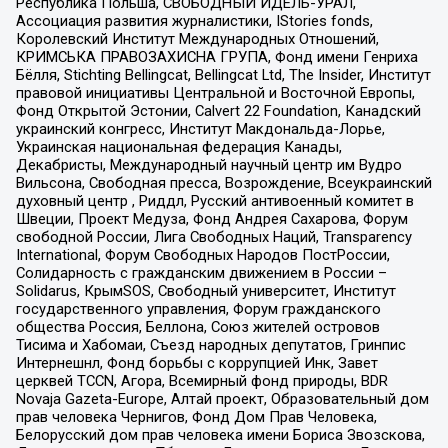
Республика Польша, СВОБОДНЫЙ ИДЕЛЬ-УРАЛ,
Ассоциация развития журналистики, IStories fonds,
Королевский Институт Международных Отношений,
КРИМСЬКА ПРАВОЗАХИСНА ГРУПА, Фонд имени Генриха
Бёлля, Stichting Bellingcat, Bellingcat Ltd, The Insider, Институт
правовой инициативы Центральной и Восточной Европы,
Фонд Открытой Эстонии, Calvert 22 Foundation, Канадский
украинский конгресс, Институт Макдональда-Лорье,
Украинская национальная федерация Канады,
Декабристы, Международный научный центр им Вудро
Вильсона, Свободная пресса, Возрождение, Всеукраинский
духовный центр , Риддл, Русский антивоенный комитет в
Швеции, Проект Медуза, Фонд Андрея Сахарова, Форум
свободной России, Лига Свободных Наций, Transparеncy
International, Форум Свободных Народов ПостРоссии,
Солидарность с гражданским движением в России –
Solidarus, КрымSOS, Свободный университет, Институт
государственного управления, Форум гражданского
общества Россия, Беллона, Союз жителей островов
Тисима и Хабомаи, Съезд народных депутатов, Гринпис
Интернешнл, Фонд борьбы с коррупцией Инк, Завет
церквей TCCN, Агора, Всемирный фонд природы, BDR
Novaja Gazeta-Europe, Алтай проект, Образовательный дом
прав человека Чернигов, Фонд Дом Прав Человека,
Белорусский дом прав человека имени Бориса Звозскова,