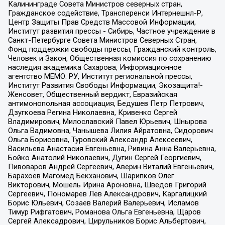
Калининграде Совета Министров северных стран,
Гражданское содействие, Трансперенси Интернешнл-Р,
Центр Защиты Прав Средств Массовой Информации,
Институт развития прессы - Сибирь, Частное учреждение в
Санкт-Петербурге Совета Министров Северных Стран,
Фонд поддержки свободы прессы, Гражданский контроль,
Человек и Закон, Общественная комиссия по сохранению
наследия академика Сахарова, Информационное
агентство МЕМО. РУ, Институт региональной прессы,
Институт Развития Свободы Информации, Экозащита!-
Женсовет, Общественный вердикт, Евразийская
антимонопольная ассоциация, Бедушев Петр Петрович,
Дзугкоева Регина Николаевна, Кривенко Сергей
Владимирович, Милославский Павел Юрьевич, Шнырова
Ольга Вадимовна, Чанышева Лилия Айратовна, Сидорович
Ольга Борисовна, Туровский Александр Алексеевич,
Васильева Анастасия Евгеньевна, Ривина Анна Валерьевна,
Бойко Анатолий Николаевич, Дугин Сергей Георгиевич,
Пивоваров Андрей Сергеевич, Аверин Виталий Евгеньевич,
Барахоев Магомед Бекханович, Шарипков Олег
Викторович, Мошель Ирина Ароновна, Шведов Григорий
Сергеевич, Пономарев Лев Александрович, Каргалицкий
Борис Юльевич, Созаев Валерий Валерьевич, Исламов
Тимур Рифгатович, Романова Ольга Евгеньевна, Щаров
Сергей Алексадрович, Цирульников Борис Альбертович,