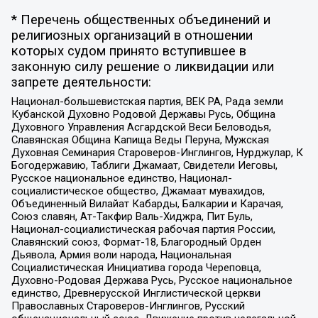
* Перечень общественных объединений и
религиозных организаций в отношении
которых судом принято вступившее в
законную силу решение о ликвидации или
запрете деятельности:
Национал-большевистская партия, ВЕК РА, Рада земли
Кубанской Духовно Родовой Державы Русь, Община
Духовного Управления Асгардской Веси Беловодья,
Славянская Община Капища Веды Перуна, Мужская
Духовная Семинария Староверов-Инглингов, Нурджулар, К
Богодержавию, Таблиги Джамаат, Свидетели Иеговы,
Русское национальное единство, Национал-
социалистическое общество, Джамаат мувахидов,
Объединенный Вилайат Кабарды, Балкарии и Карачая,
Союз славян, Ат-Такфир Валь-Хиджра, Пит Буль,
Национал-социалистическая рабочая партия России,
Славянский союз, Формат-18, Благородный Орден
Дьявола, Армия воли народа, Национальная
Социалистическая Инициатива города Череповца,
Духовно-Родовая Держава Русь, Русское национальное
единство, Древнерусской Инглистической церкви
Православных Староверов-Инглингов, Русский