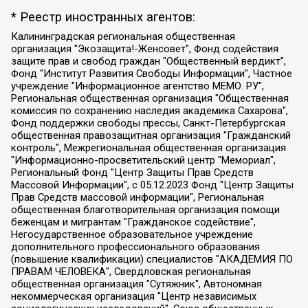
* Реестр иностранных агентов:
Калининградская региональная общественная организация "Экозащита!-Женсовет", Фонд содействия защите прав и свобод граждан "Общественный вердикт", Фонд "Институт Развития Свободы Информации", Частное учреждение "Информационное агентство МЕМО. РУ", Региональная общественная организация "Общественная комиссия по сохранению наследия академика Сахарова", Фонд поддержки свободы прессы, Санкт-Петербургская общественная правозащитная организация "Гражданский контроль", Межрегиональная общественная организация "Информационно-просветительский центр "Мемориал", Региональный Фонд "Центр Защиты Прав Средств Массовой Информации", с 05.12.2023 Фонд "Центр Защиты Прав Средств массовой информации", Региональная общественная благотворительная организация помощи беженцам и мигрантам "Гражданское содействие", Негосударственное образовательное учреждение дополнительного профессионального образования (повышение квалификации) специалистов "АКАДЕМИЯ ПО ПРАВАМ ЧЕЛОВЕКА", Свердловская региональная общественная организация "Сутяжник", Автономная некоммерческая организация "Центр независимых социологических исследований", Союз общественных объединений "Российский исследовательский центр по правам человека", Региональное общественное учреждение научно-информационный центр "МЕМОРИАЛ", Некоммерческая организация "Фонд защиты гласности", Автономная некоммерческая организация "Институт прав человека", Городская общественная организация "Екатеринбургское общество "МЕМОРИАЛ", Городская общественная организация "Рязанское историко-просветительское и правозащитное общество "Мемориал" (Рязанский Мемориал), Челябинский региональный орган общественной самодеятельности – женское общественное объединение "Женщины Евразии", Челябинский региональный орган общественной самодеятельности "Уральская правозащитная группа", Фонд содействия защите здоровья и социальной справедливости имени Андрея Рылькова, Автономная Некоммерческая Организация "Аналитический Центр Юрия Левады", Автономная некоммерческая организация социальной поддержки населения "Проект Апрель", Региональная общественная организация помощи женщинам и детям, находящимся в кризисной ситуации "Информационно-методический центр "Анна", Фонд содействия развитию массовых коммуникаций и правовому просвещению "Так-так-Так", Фонд содействия устойчивому развитию "Серебряная тайга", Свердловский региональный общественный фонд социальных проектов "Новое время", "Idel.Реалии", Кавказ.Реалии, Крым.Реалии, Телеканал Настоящее Время, Татаро-башкирская служба Радио Свобода (Azatliq Radiosi), Радио Свободная Европа/Радио Свобода (PCE/PC), "Сибирь.Реалии", "Фактограф", Благотворительный фонд помощи осужденным и их семьям, Автономная некоммерческая организация "Институт глобализации и социальных движений", Фонд "В защиту прав заключенных", Частное учреждение "Центр поддержки и содействия развитию средств массовой информации", Пензенский региональный общественный благотворительный фонд "Гражданский союз", "Север.Реалии", Некоммерческая организация Фонд "Правовая инициатива", Общество с ограниченной ответственностью "Радио Свободная Европа/Радио Свобода", Чешское информационное агентство "MEDIUM-ORIENT", Красноярская региональная общественная организация "Мы против СПИДа", Камалягин Денис Николаевич, Маркелов Сергей Евгеньевич, Пономарев Лев Александрович, Савицкая Людмила Алексеевна, Автономная некоммерческая организация "Центр по работе с проблемой насилия "НАСИЛИЮ.НЕТ", Межрегиональный профессиональный союз работников здравоохранения "Альянс врачей", Юридическое лицо, зарегистрированное в Латвийской Республике, SIA "Medusa Project" (регистрационный номер 40103797863, дата регистрации 10.06.2014), Некоммерческая организация "Фонд по борьбе с коррупцией", Автономная некоммерческая организация "Институт права и публичной политики", Баданин Роман Сергеевич, Гликин Максим Александрович, Железнова Мария Михайловна, Лукьянова Юлия Сергеевна, Маетная Елизавета Витальевна, Маняхин Петр Борисович, Чуракова Ольга Владимировна, Ярош Юлия Петровна, Юридическое лицо "The Insider SIA", зарегистрированное в Риге, Латвийская Республика (дата регистрации 26.06.2015), являющееся администратором доменного имени интернет-издания "The Insider SIA", https://theins.ru, Постернак Алексей Евгеньевич, Рубин Михаил Аркадьевич, Анин Роман Александрович, Юридическое лицо Istories fonds, зарегистрированное в Латвийской Республике (регистрационный номер 50008295751, дата регистрации 24.02.2020), Великовский Дмитрий Александрович, Долинина Ирина Николаевна, Мароховская Алеся Алексеевна, Шлейнов Роман Юрьевич, Шмагун Олеся Валентиновна, Общество с ограниченной ответственностью "Альтаир 2021", Общество с ограниченной ответственностью "Вега 2021", Общество с ограниченной ответственностью "Главный редактор 2021", Общество с ограниченной ответственностью "Ромашки монолит", Важенков Артем Валерьевич, Ивановская областная общественная организация "Центр гендерных исследований", Гурман Юрий Альбертович, Медиапроект "ОВД-Инфо", Егоров Владимир Владимирович, Жилинский Владимир Александрович, Общество с ограниченной ответственностью "ЗП", Иванова София Юрьевна, Карезина Инна Павловна, Кильтау Екатерина Викторовна, Петров Алексей Викторович, Пискунов Сергей Евгеньевич, Смирнов Сергей Сергеевич, Тихонов Михаил Сергеевич, Общество с ограниченной ответственностью "ЖУРНАЛИСТ-ИНОСТРАННЫЙ АГЕНТ", Арапова Галина Юрьевна, Вольтская Татьяна Анатольевна, Американская компания "Mason G.E.S. Anonymous Foundation" (США), являющаяся владельцем интернет-издания https://mnews.world/, Компания "Stichting Bellingcat", зарегистрированная в Нидерландах (дата регистрации 11.07.2018), Захаров Андрей Вячеславович, Клепиковская Екатерина Дмитриевна, Общество с ограниченной ответственностью "МЕМО", Перл Роман Александрович, Симонов Евгений Алексеевич, Соловьева Елена Анатольевна, Сотников Даниил Владимирович, Сурначева Елизавета Дмитриевна, Автономная некоммерческая организация по защите прав человека и информированию населения "Якутия – Наше Мнение", Общество с ограниченной ответственностью "Москоу диджитал медиа", с 26.01.2023 Общество с ограниченной ответственностью "Чайка Белые сады", Ветошкина Валерия Валерьевна, Заговора Максим Александрович, Межрегиональное общественное движение "Российская ЛГБТ - сеть", Оленичев Максим Владимирович, Павлов Иван Юрьевич, Скворцова Елена Сергеевна, Общество с ограниченной ответственностью "Как бы инагент", Кочетков Игорь Викторович, Общество с ограниченной ответственностью "Честные выборы", Еланчик Олег Александрович, Общество с ограниченной ответственностью "Нобелевский призыв", Гималова Регина Эмилевна, Григорьев Андрей Валерьевич, Григорьева Алина Александровна, Ассоциация по содействию защите прав призывников, альтернативнослужащих и военнослужащих "Правозащитная группа "Гражданин.Армия.Право", Хисамова Регина Фаритовна, Автономная некоммерческая организация по реализации социально-правовых программ "Лилит", Дальневосточное общественное движение "Маяк", Санкт-Петербургская ЛГБТ-инициативная группа "Выход", Инициативная группа ЛГБТ+ "Реверс", Алексеев Андрей Викторович, Бекбулатова Таисия Львовна, Беляев Иван Михайлович, Владыкина Елена Сергеевна, Гельман Марат Александрович, Никульшина Вероника Юрьевна, Толоконникова Надежда Андреевна, Шендерович Виктор Анатольевич, Общество с ограниченной ответственностью "Данное сообщение", Общество с ограниченной ответственностью Издательский дом "Новая глава", Айнбиндер Александра Александровна, Московский комьюнити-центр для ЛГБТ+инициатив, Благотворительный фонд развития филантропии, Deutsche Welle (Германия, Kurt-Schumacher-Strasse 3, 53113 Bonn), Борзунова Мария Михайловна, Воробьев Виктор Викторович, Голубева Анна Львовна, Константинова Алла Михайловна, Малкова Ирина Владимировна, Мурадов Мурад Абдулгалимович, Осетинская Елизавета Николаевна, Понасенков Евгений Николаевич, Ганапольский Матвей Юрьевич, Киселев Евгений Алексеевич, Борухович Ирина Григорьевна, Дремин Иван Тимофеевич, Дубровский Дмитрий Викторович, Красноярская региональная общественная организация поддержки и развития альтернативных образовательных технологий и межкультурных коммуникаций "ИНТЕРРА", Маяковская Екатерина Алексеевна, Фейгин Марк Захарович, Филимонов Андрей Викторович, Дзугкоева Регина Николаевна, Доброхотов Роман Александрович, Дудь Юрий Александрович, Елкин Сергей Владимирович, Кругликов Кирилл Игоревич, Сабунаева Мария Леонидовна, Семенов Алексей Владимирович, Шаинян Карен Багратович, Шульман Екатерина Михайловна, Асафьев Артур Валерьевич, Вахштайн Виктор Семенович, Венедиктов Алексей Алексеевич, Лушникова Екатерина Евгеньевна, Волков Леонид Михайлович, Невзоров Александр Глебович, Пархоменко Сергей Борисович, Сироткин Ярослав Николаевич, Кара-Мурза Владимир Владимирович, Баранова Наталья Владимировна, Гозман Леонид Яковлевич, Кагарлицкий Борис Юльевич, Климарев Михаил Валерьевич, Милов Владимир Станиславович, Автономная некоммерческая организация Краснодарский центр современного искусства "Типография", Моргенштерн Алишер Тагирович, Соболь Любовь Эдуардовна, Общество с ограниченной ответственностью "ЛИЗА НОРМ", Каспаров Гарри Кимович, Ходорковский Михаил Борисович, Общество с ограниченной ответственностью "Апрельские тезисы", Данилович Ирина Брониславовна, Кашин Олег Владимирович, Петров Николай Владимирович, Пивоваров Алексей Владимирович, Соколов Михаил Владимирович, Цветкова Юлия Владимировна, Чичваркин Евгений Александрович, Комитет против пыток/Команда против пыток, Общество с ограниченной ответственностью "Первый научный", Общество с ограниченной ответственностью "Вертолет и ко", Белоцерковская Вероника Борисовна, Кац Максим Евгеньевич, Лазарева Татьяна Юрьевна, Шаведдинов Руслан Табризович, Яшин Илья Валерьевич, Общество с ограниченной ответственностью "Иноагент ААВ", Алешковский Дмитрий Петрович, Альбац Евгения Марковна, Быков Дмитрий Львович, Галямина Юлия Евгеньевна, Лойко Сергей Леонидович, Мартынов Кирилл Константинович, Медведев Сергей Александрович, Крашенинников Федор Геннадиевич, Гордеева Катерина Вл