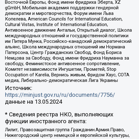
Восточной Европы, Фонд имени Фридриха Эберта, XZ
gGmbH, Мобильная академия поддержки гендерной
демократии и миротворчества, Форум имени Льва
Копелева, American Councils for International Education,
Cultural Vistas, Institute of International Education,
Антивоенное движение Антальи, Открытый диалог, Школа
международных отношений и государственной политики
им Питера Мунка, Российско-канадский демократический
альянс, Школа международных отношений им Нормана
Патерсона, Центр Гражданских Свобод, Фонд Бориса
Немцова за Свободу, Фонд имени Фридриха Науманна за
свободу, Феминистское антивоенное сопротивление,
Комитет независимости Ингушетии, Прометей, Stop
Occupation of Karelia, Вернись живым, Фридом Хаус, СОТА
медиа, Либерально-демократическая Лига Украины
Источник:
https://minjust.gov.ru/ru/documents/7756/
данные на
13.05.2024
* Сведения реестра НКО, выполняющих
функции иностранного агента:
Лилит, Правозащитная группа Гражданин.Армия.Право,
Нижегородский центр немецкой и европейской культуры,