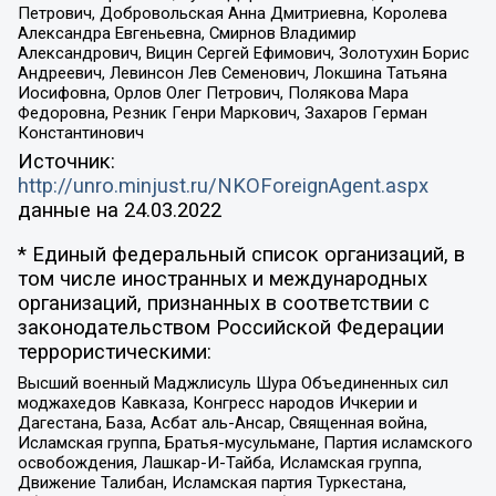
Петрович, Добровольская Анна Дмитриевна, Королева
Александра Евгеньевна, Смирнов Владимир
Александрович, Вицин Сергей Ефимович, Золотухин Борис
Андреевич, Левинсон Лев Семенович, Локшина Татьяна
Иосифовна, Орлов Олег Петрович, Полякова Мара
Федоровна, Резник Генри Маркович, Захаров Герман
Константинович
Источник:
http://unro.minjust.ru/NKOForeignAgent.aspx
данные на
24.03.2022
* Единый федеральный список организаций, в
том числе иностранных и международных
организаций, признанных в соответствии с
законодательством Российской Федерации
террористическими:
Высший военный Маджлисуль Шура Объединенных сил
моджахедов Кавказа, Конгресс народов Ичкерии и
Дагестана, База, Асбат аль-Ансар, Священная война,
Исламская группа, Братья-мусульмане, Партия исламского
освобождения, Лашкар-И-Тайба, Исламская группа,
Движение Талибан, Исламская партия Туркестана,