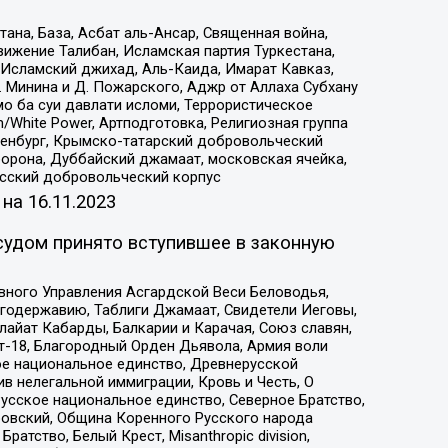
на, База, Асбат аль-Ансар, Священная война,
ижение Талибан, Исламская партия Туркестана,
Исламский джихад, Аль-Каида, Имарат Кавказ,
 Минина и Д. Пожарского, Аджр от Аллаха Субхану
о ба суи давлати исломи, Террористическое
/White Power, Артподготовка, Религиозная группа
Оренбург, Крымско-татарский добровольческий
орона, Дуббайский джамаат, московская ячейка,
усский добровольческий корпус
 на
16.11.2023
судом принято вступившее в законную
вного Управления Асгардской Веси Беловодья,
годержавию, Таблиги Джамаат, Свидетели Иеговы,
айат Кабарды, Балкарии и Карачая, Союз славян,
т-18, Благородный Орден Дьявола, Армия воли
ое национальное единство, Древнерусской
 нелегальной иммиграции, Кровь и Честь, О
усское национальное единство, Северное Братство,
ровский, Община Коренного Русского народа
атство, Белый Крест, Misanthropic division,