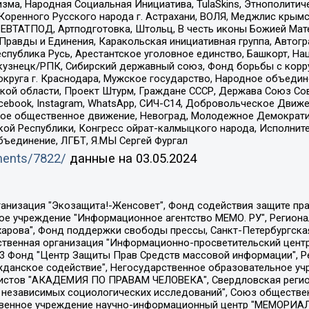
зма, Народная Социальная Инициатива, TulaSkins, Этнополитич
оренного Русского народа г. Астрахани, ВОЛЯ, Меджлис крымс
РЕВТАТПОД, Артподготовка, Штольц, В честь иконы Божией Мате
равды и Единения, Каракольская инициативная группа, Автогра
спублика Русь, Арестантское уголовное единство, Башкорт, Наци
окузнецк/РПК, Сибирский державный союз, Фонд борьбы с кор
округа г. Краснодара, Мужское государство, Народное объедин
ой области, Проект Штурм, Граждане СССР, Держава Союз Сов
Facebook, Instagram, WhatsApp, СИЧ-С14, Добровольческое Движ
ское общественное движение, Невоград, Молодежное Демократ
ой Республики, Конгресс ойрат-калмыцкого народа, Исполнит
бъединение, ЛГБТ, Я.МЫ Сергей Фургал
uments/7822/
данные на
03.05.2024
Общество с ограниченной ответственностью "Радио Свободная Европа/Радио Свобода", Чешское информационное агентство "MEDIUM-ORIENT", Красноярская региональная общественная организация "Мы против СПИДа", Камалягин Денис Николаевич, Маркелов Сергей Евгеньевич, Пономарев Лев Александрович, Савицкая Людмила Алексеевна, Автономная некоммерческая организация "Центр по работе с проблемой насилия "НАСИЛИЮ.НЕТ", Межрегиональный профессиональный союз работников здравоохранения "Альянс врачей", Юридическое лицо, зарегистрированное в Латвийской Республике, SIA "Medusa Project" (регистрационный номер 40103797863, дата регистрации 10.06.2014), Некоммерческая организация "Фонд по борьбе с коррупцией", Автономная некоммерческая организация "Институт права и публичной политики", Баданин Роман Сергеевич, Гликин Максим Александрович, Железнова Мария Михайловна, Лукьянова Юлия Сергеевна, Маетная Елизавета Витальевна, Маняхин Петр Борисович, Чуракова Ольга Владимировна, Ярош Юлия Петровна, Юридическое лицо "The Insider SIA", зарегистрированное в Риге, Латвийская Республика (дата регистрации 26.06.2015), являющееся администратором доменного имени интернет-издания "The Insider SIA", https://theins.ru, Постернак Алексей Евгеньевич, Рубин Михаил Аркадьевич, Анин Роман Александрович, Юридическое лицо Istories fonds, зарегистрированное в Латвийской Республике (регистрационный номер 50008295751, дата регистрации 24.02.2020), Великовский Дмитрий Александрович, Долинина Ирина Николаевна, Мароховская Алеся Алексеевна, Шлейнов Роман Юрьевич, Шмагун Олеся Валентиновна, Общество с ограниченной ответственностью "Альтаир 2021", Общество с ограниченной ответственностью "Вега 2021", Общество с ограниченной ответственностью "Главный редактор 2021", Общество с ограниченной ответственностью "Ромашки монолит", Важенков Артем Валерьевич, Ивановская областная общественная организация "Центр гендерных исследований", Гурман Юрий Альбертович, Медиапроект "ОВД-Инфо", Егоров Владимир Владимирович, Жилинский Владимир Александрович, Общество с ограниченной ответственностью "ЗП", Иванова София Юрьевна, Карезина Инна Павловна, Кильтау Екатерина Викторовна, Петров Алексей Викторович, Пискунов Сергей Евгеньевич, Смирнов Сергей Сергеевич, Тихонов Михаил Сергеевич, Общество с ограниченной ответственностью "ЖУРНАЛИСТ-ИНОСТРАННЫЙ АГЕНТ", Арапова Галина Юрьевна, Вольтская Татьяна Анатольевна, Американская компания "Mason G.E.S. Anonymous Foundation" (США), являющаяся владельцем интернет-издания https://mnews.world/, Компания "Stichting Bellingcat", зарегистрированная в Нидерландах (дата регистрации 11.07.2018), Захаров Андрей Вячеславович, Клепиковская Екатерина Дмитриевна, Общество с ограниченной ответственностью "МЕМО", Перл Роман Александрович, Симонов Евгений Алексеевич, Соловьева Елена Анатольевна, Сотников Даниил Владимирович, Сурначева Елизавета Дмитриевна, Автономная некоммерческая организация по защите прав человека и информированию населения "Якутия – Наше Мнение", Общество с ограниченной ответственностью "Москоу диджитал медиа", с 26.01.2023 Общество с ограниченной ответственностью "Чайка Белые сады", Ветошкина Валерия Валерьевна, Заговора Максим Александрович, Межрегиональное общественное движение "Российская ЛГБТ - сеть", Оленичев Максим Владимирович, Павлов Иван Юрьевич, Скворцова Елена Сергеевна, Общество с ограниченной ответственностью "Как бы инагент", Кочетков Игорь Викторович, Общество с ограниченной ответственностью "Честные выборы", Еланчик Олег Александрович, Общество с ограниченной ответственностью "Нобелевский призыв", Гималова Регина Эмилевна, Григорьев Андрей Валерьевич, Григорьева Алина Александровна, Ассоциация по содействию защите прав призывников, альтернативнослужащих и военнослужащих "Правозащитная группа "Гражданин.Армия.Право", Хисамова Регина Фаритовна, Автономная некоммерческая организация по реализа