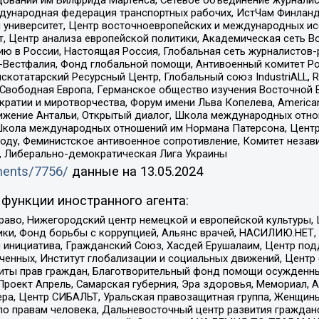
Международная федерация транспортных рабочих, ИстЧам Финлан
й университет, Центр восточноевропейских и международных и
, Центр анализа европейской политики, Академическая сеть Во
ю в России, Настоящая Россия, Глобальная сеть журналистов
естфалия, Фонд глобальной помощи, Антивоенный комитет России,
татарский Ресурсный Центр, Глобальный союз IndustriALL, Russi
 Свободная Европа, Германское общество изучения Восточной 
и и миротворчества, Форум имени Льва Копелева, American Counci
ое движение Антальи, Открытый диалог, Школа международных отн
Школа международных отношений им Нормана Патерсона, Центр
ду, Феминистское антивоенное сопротивление, Комитет независ
а, Либерально-демократическая Лига Украины
uments/7756/
данные на
13.05.2024
функции иностранного агента:
раво, Нижегородский центр немецкой и европейской культуры,
тики, Фонд борьбы с коррупцией, Альянс врачей, НАСИЛИЮ.НЕТ,
я инициатива, Гражданский Союз, Хасдей Ерушалаим, Центр по
юченных, Институт глобализации и социальных движений, Цент
ты прав граждан, Благотворительный фонд помощи осужденным
а, Проект Апрель, Самарская губерния, Эра здоровья, Мемориал
ера, Центр СИБАЛЬТ, Уральская правозащитная группа, Женщины
по правам человека, Дальневосточный центр развития гражданс