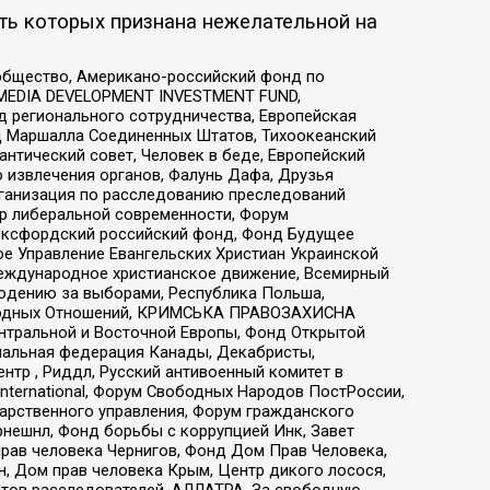
ть которых признана нежелательной на
общество, Американо-российский фонд по
 MEDIA DEVELOPMENT INVESTMENT FUND,
 регионального сотрудничества, Европейская
 Маршалла Соединенных Штатов, Тихоокеанский
нтический совет, Человек в беде, Европейский
 извлечения органов, Фалунь Дафа, Друзья
рганизация по расследованию преследований
тр либеральной современности, Форум
 Оксфордский российский фонд, Фонд Будущее
е Управление Евангельских Христиан Украинской
еждународное христианское движение, Всемирный
людению за выборами, Республика Польша,
народных Отношений, КРИМСЬКА ПРАВОЗАХИСНА
ы Центральной и Восточной Европы, Фонд Открытой
иональная федерация Канады, Декабристы,
тр , Риддл, Русский антивоенный комитет в
nternational, Форум Свободных Народов ПостРоссии,
дарственного управления, Форум гражданского
рнешнл, Фонд борьбы с коррупцией Инк, Завет
прав человека Чернигов, Фонд Дом Прав Человека,
н, Дом прав человека Крым, Центр дикого лосося,
стов расследователей, АЛЛАТРА, За свободную