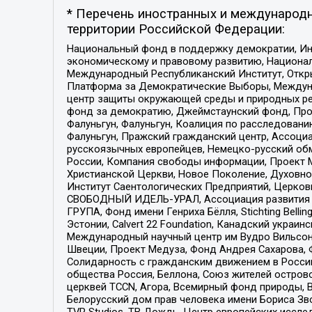
* Перечень иностранных и международн
территории Российской Федерации:
Национальный фонд в поддержку демократии, Ин
экономическому и правовому развитию, Национ
Международный Республиканский Институт, Откры
Платформа за Демократические Выборы, Междуна
центр защиты окружающей среды и природных ресу
фонд за демократию, Джеймстаунский фонд, Прож
Фалуньгун, Фалуньгун, Коалиция по расследован
Фалуньгун, Пражский гражданский центр, Ассоци
русскоязычных европейцев, Немецко-русский об
России, Компания свободы информации, Проект М
Христианской Церкви, Новое Поколение, Духовн
Институт Саентологических Предприятий, Церков
СВОБОДНЫЙ ИДЕЛЬ-УРАЛ, Ассоциация развития ж
ГРУПА, Фонд имени Генриха Бёлля, Stichting Bellin
Эстонии, Calvert 22 Foundation, Канадский укра
Международный научный центр им Вудро Вильсона
Швеции, Проект Медуза, Фонд Андрея Сахарова, Ф
Солидарность с гражданским движением в России 
общества Россия, Беллона, Союз жителей острово
церквей TCCN, Агора, Всемирный фонд природы, B
Белорусский дом прав человека имени Бориса Зво
TVR Studios, ТВ Дождь, Центр европейских иссл