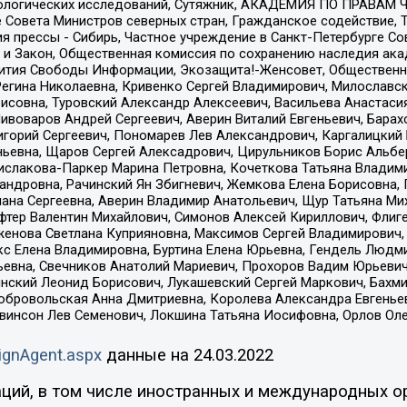
ологических исследований, Сутяжник, АКАДЕМИЯ ПО ПРАВАМ Ч
е Совета Министров северных стран, Гражданское содействие,
я прессы - Сибирь, Частное учреждение в Санкт-Петербурге С
 и Закон, Общественная комиссия по сохранению наследия ак
звития Свободы Информации, Экозащита!-Женсовет, Общественн
Регина Николаевна, Кривенко Сергей Владимирович, Милославс
совна, Туровский Александр Алексеевич, Васильева Анастасия
Пивоваров Андрей Сергеевич, Аверин Виталий Евгеньевич, Бара
горий Сергеевич, Пономарев Лев Александрович, Каргалицкий 
ньевна, Щаров Сергей Алексадрович, Цирульников Борис Альбер
ислакова-Паркер Марина Петровна, Кочеткова Татьяна Владими
сандровна, Рачинский Ян Збигневич, Жемкова Елена Борисовна,
лана Сергеевна, Аверин Владимир Анатольевич, Щур Татьяна М
фтер Валентин Михайлович, Симонов Алексей Кириллович, Флиг
женова Светлана Куприяновна, Максимов Сергей Владимирович, 
кс Елена Владимировна, Буртина Елена Юрьевна, Гендель Людм
евна, Свечников Анатолий Мариевич, Прохоров Вадим Юрьевич
инский Леонид Борисович, Лукашевский Сергей Маркович, Бахм
Добровольская Анна Дмитриевна, Королева Александра Евгенье
евинсон Лев Семенович, Локшина Татьяна Иосифовна, Орлов Ол
ignAgent.aspx
данные на
24.03.2022
ций, в том числе иностранных и международных ор