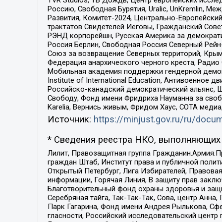
Россию, Свободная Бурятия, Uralic, UnKremlin, 
Развития, Комитет-2024, Центрально-Европейски
трактатов Свидетелей Иеговы, Гражданский Совет
РЭНД корпорейшн, Русская Америка за демократи
Россия Берлин, Свободная Россия Северный Рейн-В
Союз за возвращение Северных территорий, Крымско
Федерация анархического черного креста, Радио
Мобильная академия поддержки гендерной демократи
Institute of International Education, Антивоенн
Российско-канадский демократический альянс, 
Свободу, Фонд имени Фридриха Науманна за свобо
Karelia, Вернись живым, Фридом Хаус, СОТА меди
Источник:
https://minjust.gov.ru/ru/doc
* Сведения реестра НКО, выполняющих 
Лилит, Правозащитная группа Гражданин.Армия.П
граждан Штаб, Институт права и публичной поли
Открытый Петербург, Лига Избирателей, Правова
информации, Горячая Линия, В защиту прав закл
Благотворительный фонд охраны здоровья и защи
Серебряная тайга, Так-Так-Так, Сова, центр Анн
Парк Гагарина, Фонд имени Андрея Рылькова, Сф
гласности, Российский исследовательский центр 