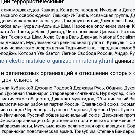
ции террористическими:
ил моджахедов Кавказа, Конгресс народов Ичкерии и Дагеста
ламского освобождения, Лашкар-И-Тайба, Исламская группа, Дв
ения исламского наследия, Дом двух святых, Джунд аш-Шам, 
жабха аль-Нусра ли-Ахль аш-Шам, Народное ополчение имени К.
ата Ат-Тавхида Валь-Джихад, Чистопольский Джамаат, Рохнам
ят Тахрир аш-Шам, Ахлю Сунна Валь Джамаа, National Socialism
ий джамаат, Мусульманская религиозная группа п. Кушкуль г. 
ртия исламского возрождения Таджикистана, Народная самооб
олодёжь Которая Улыбается, Легион Свобода России, Айдар, Р
ie-i-ekstremistskie-organizacii-i-materialy.html
данные
и религиозных организаций в отношении которых 
 деятельности:
земли Кубанской Духовно Родовой Державы Русь, Община Духо
 Духовная Семинария Староверов-Инглингов, Нурджулар, К Бо
листическое общество, Джамаат мувахидов, Объединенный Вил
иалистическая рабочая партия России, Славянский союз, Форма
ива города Череповца, Духовно-Родовая Держава Русь, Русск
-Инглингов, Русский общенациональный союз, Движение против
 Омская организация общественного политического движения Р
йзрахманисты, Мусульманская религиозная организация п. Бо
краинская повстанческая армия, Тризуб им. Степана Бандеры, Бр