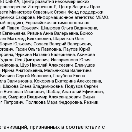
ЕЛОВЕКА, Центр развития некоммерческих
 Трансперенси Интернешнл-Р, Центр Защиты Прав
овета Министров Северных Стран, Фонд поддержки
адемика Сахарова, Информационное агентство МЕМО.
ый вердикт, Евразийская антимонопольная
кий Павел Юрьевич, Шнырова Ольга Вадимовна,
 Евгеньевна, Ривина Анна Валерьевна, Бойко
хоев Магомед Бекханович, Шарипков Олег
Борис Юльевич, Созаев Валерий Валерьевич,
тович, Гасан Ольга Павловна, Паутов Юрий
ровна, Чуркина Наталья Валерьевна, Акимова
 Гудков Лев Дмитриевич, Илларионова Юлия
ихайловна, Щур Николай Алексеевич, Блинушов
е Ирина Анатольевна, Мельникова Валентина
Беляев Сергей Иванович, Голубева Елена
ила Залмановна, Кокорина Екатерина Алексеевна,
, Шахова Елена Владимировна, Подузов Сергей
ин Вячеслав Иванович, Шабад Анатолий Ефимович,
вна, Смирнов Владимир Александрович, Вицин
ег Петрович, Полякова Мара Федоровна, Резник
ганизаций, признанных в соответствии с