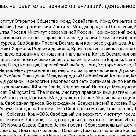
ых неправительственных организаций, деятельнос
ститут Открытое Общество Фонд Содействия, Фонд Открытое 
альный Демократический Институт Международных Отношений,
тая Россия, Институт современной России, Черноморский фонд
родный центр электоральных исследований, Германский фонд
рсов, Свободная Россия, Всемирный конгресс украинцев, Атла
ект Хармони, Родники дракона, Врачи против насильственного
ию преследования в отношении Фалуньгун в Китае, Всемирная о
ация школ политических исследований при Совете Европы, Цен
мен, Бард колледж, Европейский выбор, Фонд Ходорковского,
едиа, Международное партнерство за права человека, Духовно
ое Учебное Заведение Международный Библейский Колледж, М
ь Духовной Технологии, Европейская сеть организаций по наб
урналистики, IStories fonds, Королевский Институт Между
gcat, Bellingcat Ltd, The Insider, Институт правовой инициатив
инский конгресс, Институт Макдональда-Лорье, Украинская нац
, Свободная пресса, Возрождение, Всеукраинский духовный цен
орум свободной России, Лига Свободных Наций, Transparеncy I
– Solidarus, КрымSOS, Свободный университет, Институт госу
в Тисима и Хабомаи, Съезд народных депутатов, Гринпис Инте
DR Novaja Gazeta-Europe, Алтай проект, Образовательный дом 
зскова, Дом прав человека Тбилиси, Дом прав человека Ерева
едований им Вилфрида Мартенса, Сетевое объединение журнали