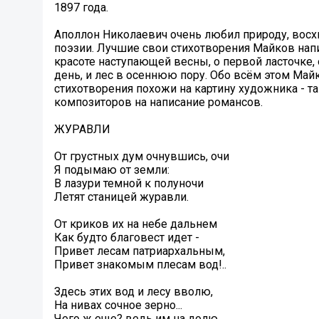
1897 года.
Аполлон Николаевич очень любил природу, восх
поэзии. Лучшие свои стихотворения Майков напи
красоте наступающей весны, о первой ласточке,
день, и лес в осеннюю пору. Обо всём этом Майк
стихотворения похожи на картину художника - т
композиторов на написание романсов.
ЖУРАВЛИ
От грустных дум очнувшись, очи
Я подымаю от земли:
В лазури темной к полуночи
Летят станицей журавли.
От криков их на небе дальнем
Как будто благовест идет -
Привет лесам патриархальным,
Привет знакомым плесам вод!..
Здесь этих вод и лесу вволю,
На нивах сочное зерно...
Чего ж еще? ведь им на долю