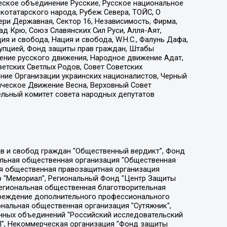
еское объединение Русские, Русское национальное
котатарского народа, Рубеж Севера, ТОЙС, О
ри Державная, Сектор 16, Независимость, Фирма,
д Крю, Союз Славянских Сил Руси, Алля-Аят,
я и свобода, Нация и свобода, W.H.С., Фалунь Дафа,
рупцией, Фонд защиты прав граждан, Штабы
ение русского движения, Народное движение Адат,
етских Светлых Родов, Совет Советских
ение Организации украинских националистов, Черный
ическое Движение Весна, Верховный Совет
ельный комитет совета народных депутатов
ции социально-правовых программ "Лилит", Дальневосточное общественное движение "Маяк", Санкт-Петербургская ЛГБТ-инициативная группа "Выход", Инициативная группа ЛГБТ+ "Реверс", Алексеев Андрей Викторович, Бекбулатова Таисия Львовна, Беляев Иван Михайлович, Владыкина Елена Сергеевна, Гельман Марат Александрович, Никульшина Вероника Юрьевна, Толоконникова Надежда Андреевна, Шендерович Виктор Анатольевич, Общество с ограниченной ответственностью "Данное сообщение", Общество с ограниченной ответственностью Издательский дом "Новая глава", Айнбиндер Александра Александровна, Московский комьюнити-центр для ЛГБТ+инициатив, Благотворительный фонд развития филантропии, Deutsche Welle (Германия, Kurt-Schumacher-Strasse 3, 53113 Bonn), Борзунова Мария Михайловна, Воробьев Виктор Викторович, Голубева Анна Львовна, Константинова Алла Михайловна, Малкова Ирина Владимировна, Мурадов Мурад Абдулгалимович, Осетинская Елизавета Николаевна, Понасенков Евгений Николаевич, Ганапольский Матвей Юрьевич, Киселев Евгений Алексеевич, Борухович Ирина Григорьевна, Дремин Иван Тимофеевич, Дубровский Дмитрий Викторович, Красноярская региональная общественная организация поддержки и развития альтернативных образовательных технологий и межкультурных коммуникаций "ИНТЕРРА", Маяковская Екатерина Алексеевна, Фейгин Марк Захарович, Филимонов Андрей Викторович, Дзугкоева Регина Николаевна, Доброхотов Роман Александрович, Дудь Юрий Александрович, Елкин Сергей Владимирович, Кругликов Кирилл Игоревич, Сабунаева Мария Леонидовна, Семенов Алексей Владимирович, Шаинян Карен Багратович, Шульман Екатерина Михайловна, Асафьев Артур Валерьевич, Вахштайн Виктор Семенович, Венедиктов Алексей Алексеевич, Лушникова Екатерина Евгеньевна, Волков Леонид Михайлович, Невзоров Александр Глебович, Пархоменко Сергей Борисович, Сироткин Ярослав Николаевич, Кара-Мурза Владимир Владимирович, Баранова Наталья Владимировна, Гозман Леонид Яковлевич, Кагарлицкий Борис Юльевич, Климарев Михаил Валерьевич, Милов Владимир Станиславович, Автономная некоммерческая организация Краснодарский центр современного искусства "Типография", Моргенштерн Алишер Тагирович, Соболь Любовь Эдуардовна, Общество с ограниченной ответственностью "ЛИЗА НОРМ", Каспаров Гарри Кимович, Ходорковский Михаил Борисович, Общество с ограниченной ответственностью "Апрельские тезисы", Данилович Ирина Брониславовна, Кашин Олег Владимирович, Петров Николай Владимирович, Пивоваров Алексей Владимирович, Соколов Михаил Владимирович, Цветкова Юлия Владимировна, Чичваркин Евгений Александрович, Комитет против пыток/Команда против пыток, Общество с ограниченной ответственностью "Первый научный", Общество с ограниченной ответственностью "Вертолет и ко", Белоцерковская Вероника Борисовна, Кац Максим Евгеньевич, Лазарева Татьяна Юрьевна, Шаведдинов Руслан Табризович, Яшин Илья Валерьевич, Общество с ограниченной ответственностью "Иноагент ААВ", Алешковский Дмитрий Петрович, Альбац Евгения Марковна, Быков Дмитрий Львович, Галямина Юлия Евгеньевна, Лойко Сергей Леонидович, Мартынов Кирилл Константинович, Медведев Сергей Александрович, Крашенинников Федор Геннадиевич, Гордеева Катерина Вл