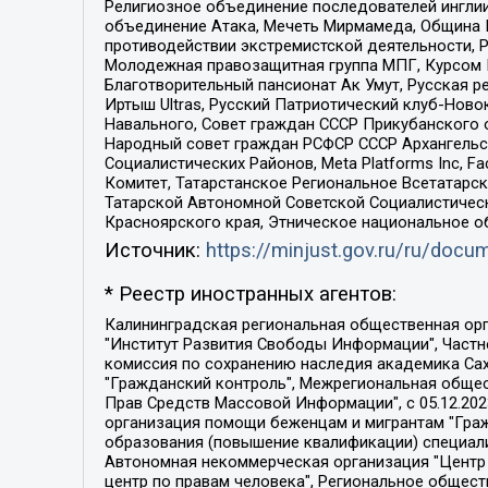
Религиозное объединение последователей инглии
объединение Атака, Мечеть Мирмамеда, Община К
противодействии экстремистской деятельности, 
Молодежная правозащитная группа МПГ, Курсом П
Благотворительный пансионат Ак Умут, Русская ре
Иртыш Ultras, Русский Патриотический клуб-Нов
Навального, Совет граждан СССР Прикубанского 
Народный совет граждан РСФСР СССР Архангельск
Социалистических Районов, Meta Platforms Inc, 
Комитет, Татарстанское Региональное Всетатар
Татарской Автономной Советской Социалистическ
Красноярского края, Этническое национальное о
Источник:
https://minjust.gov.ru/ru/doc
* Реестр иностранных агентов:
Калининградская региональная общественная организация "Экозащита!-Женсовет", Фонд содействия защите прав и свобод граждан "Общественный вердикт", Фонд "Институт Развития Свободы Информации", Частное учреждение "Информационное агентство МЕМО. РУ", Региональная общественная организация "Общественная комиссия по сохранению наследия академика Сахарова", Фонд поддержки свободы прессы, Санкт-Петербургская общественная правозащитная организация "Гражданский контроль", Межрегиональная общественная организация "Информационно-просветительский центр "Мемориал", Региональный Фонд "Центр Защиты Прав Средств Массовой Информации", с 05.12.2023 Фонд "Центр Защиты Прав Средств массовой информации", Региональная общественная благотворительная организация помощи беженцам и мигрантам "Гражданское содействие", Негосударственное образовательное учреждение дополнительного профессионального образования (повышение квалификации) специалистов "АКАДЕМИЯ ПО ПРАВАМ ЧЕЛОВЕКА", Свердловская региональная общественная организация "Сутяжник", Автономная некоммерческая организация "Центр независимых социологических исследований", Союз общественных объединений "Российский исследовательский центр по правам человека", Региональное общественное учреждение научно-информационный центр "МЕМОРИАЛ", Некоммерческая организация "Фонд защиты гласности", Автономная некоммерческая организация "Институт прав человека", Городская общественная организация "Екатеринбургское общество "МЕМОРИАЛ", Городская общественная организация "Рязанское историко-просветительское и правозащитное общество "Мемориал" (Рязанский Мемориал), Челябинский региональный орган общественной самодеятельности – женское общественное объединение "Женщины Евразии", Челябинский региональный орган общественной самодеятельности "Уральская правозащитная группа", Фонд содействия защите здоровья и социальной справедливости имени Андрея Рылькова, Автономная Некоммерческая Организация "Аналитический Центр Юрия Левады", Автономная некоммерческая организация социальной поддержки населения "Проект Апрель", Региональная общественная организация помощи женщинам и детям, находящимся в кризисной ситуации "Информационно-методический центр "Анна", Фонд содействия развитию массовых коммуникаций и правовому просвещению "Так-так-Так", Фонд содействия устойчивому развитию "Серебряная тайга", Свердловский региональный общественный фонд социальных проектов "Новое время", "Idel.Реалии", Кавказ.Реалии, Крым.Реалии, Телеканал Настоящее Время, Татаро-башкирская служба Радио Свобода (Azatliq Radiosi), Радио Свободная Европа/Радио Свобода (PCE/PC), "Сибирь.Реалии", "Фактограф", Благотворительный фонд помощи осужденным и их семьям, Автономная некоммерческая организация "Институт глобализации и социальных движений", Фонд "В защиту прав заключенных", Частное учреждение "Центр поддержки и содействия развитию средств массовой информации", Пензенский региональный общественный благотворительный фонд "Гражданский союз", "Север.Реалии", Некоммерческая организация Фонд "Правовая инициатива", 