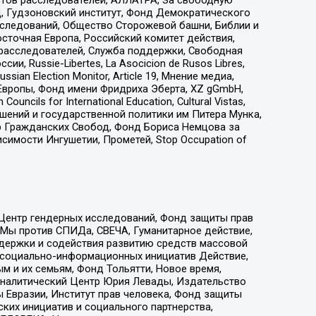
д, Гудзоновский институт, Фонд Демократического
сследований, Общество Сторожевой башни, Библии и
сточная Европа, Российский комитет действия,
-расследователей, Служба поддержки, Свободная
 Russie-Libertes, La Asocicion de Rusos Libres,
an Election Monitor, Article 19, Мнение медиа,
Европы, Фонд имени Фридриха Эберта, XZ gGmbH,
ls for International Education, Cultural Vistas,
ошений и государственной политики им Питера Мунка,
 Гражданских Свобод, Фонд Бориса Немцова за
имости Ингушетии, Прометей, Stop Occupation of
 Центр гендерных исследований, Фонд защиты прав
 Мы против СПИДа, СВЕЧА, Гуманитарное действие,
ддержки и содействия развитию средств массовой
р социально-информационных инициатив Действие,
 и их семьям, Фонд Тольятти, Новое время,
, Аналитический Центр Юрия Левады, Издательство
 Евразии, Институт прав человека, Фонд защиты
ких инициатив и социального партнерства,