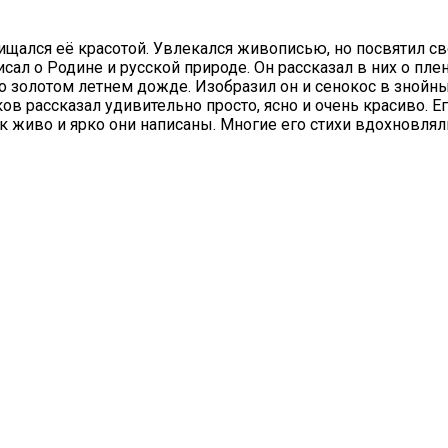
ищался её красотой. Увлекался живописью, но посвятил с
сал о Родине и русской природе. Он рассказал в них о пле
 о золотом летнем дожде. Изобразил он и сенокос в знойн
ов рассказал удивительно просто, ясно и очень красиво. Е
ак живо и ярко они написаны. Многие его стихи вдохновлял