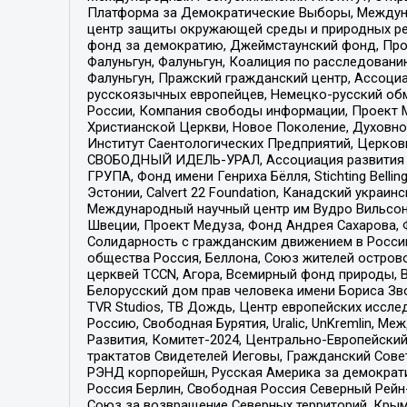
Платформа за Демократические Выборы, Междуна
центр защиты окружающей среды и природных ресу
фонд за демократию, Джеймстаунский фонд, Прож
Фалуньгун, Фалуньгун, Коалиция по расследован
Фалуньгун, Пражский гражданский центр, Ассоци
русскоязычных европейцев, Немецко-русский об
России, Компания свободы информации, Проект М
Христианской Церкви, Новое Поколение, Духовн
Институт Саентологических Предприятий, Церков
СВОБОДНЫЙ ИДЕЛЬ-УРАЛ, Ассоциация развития ж
ГРУПА, Фонд имени Генриха Бёлля, Stichting Bellin
Эстонии, Calvert 22 Foundation, Канадский укра
Международный научный центр им Вудро Вильсона
Швеции, Проект Медуза, Фонд Андрея Сахарова, Ф
Солидарность с гражданским движением в России 
общества Россия, Беллона, Союз жителей острово
церквей TCCN, Агора, Всемирный фонд природы, B
Белорусский дом прав человека имени Бориса Зво
TVR Studios, ТВ Дождь, Центр европейских иссл
Россию, Свободная Бурятия, Uralic, UnKremlin, 
Развития, Комитет-2024, Центрально-Европейски
трактатов Свидетелей Иеговы, Гражданский Совет
РЭНД корпорейшн, Русская Америка за демократи
Россия Берлин, Свободная Россия Северный Рейн-В
Союз за возвращение Северных территорий, Крымско