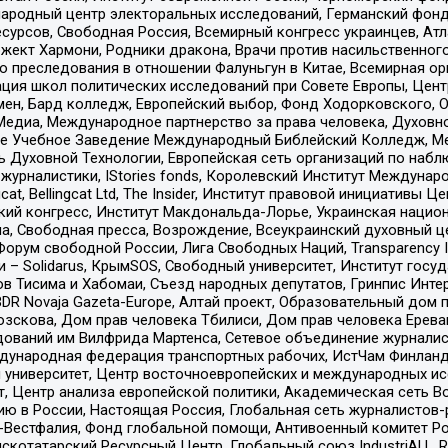
родный центр электоральных исследований, Германский фонд
рсов, Свободная Россия, Всемирный конгресс украинцев, Атла
ект Хармони, Родники дракона, Врачи против насильственного
ию преследования в отношении Фалуньгун в Китае, Всемирная о
ация школ политических исследований при Совете Европы, Цен
мен, Бард колледж, Европейский выбор, Фонд Ходорковского,
едиа, Международное партнерство за права человека, Духовно
ое Учебное Заведение Международный Библейский Колледж, М
ь Духовной Технологии, Европейская сеть организаций по наб
урналистики, IStories fonds, Королевский Институт Между
gcat, Bellingcat Ltd, The Insider, Институт правовой инициатив
инский конгресс, Институт Макдональда-Лорье, Украинская нац
, Свободная пресса, Возрождение, Всеукраинский духовный цен
орум свободной России, Лига Свободных Наций, Transparеncy I
– Solidarus, КрымSOS, Свободный университет, Институт госу
в Тисима и Хабомаи, Съезд народных депутатов, Гринпис Инте
DR Novaja Gazeta-Europe, Алтай проект, Образовательный дом 
зскова, Дом прав человека Тбилиси, Дом прав человека Ерева
едований им Вилфрида Мартенса, Сетевое объединение журнали
Международная федерация транспортных рабочих, ИстЧам Финлан
й университет, Центр восточноевропейских и международных и
, Центр анализа европейской политики, Академическая сеть Во
ю в России, Настоящая Россия, Глобальная сеть журналистов
естфалия, Фонд глобальной помощи, Антивоенный комитет России,
татарский Ресурсный Центр, Глобальный союз IndustriALL, Russi