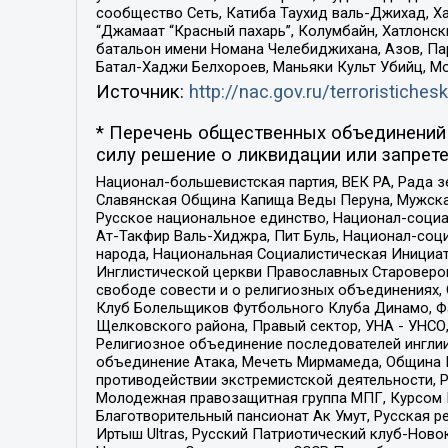
сообщество Сеть, Катиба Таухид валь-Джихад, Хай
“Джамаат “Красный пахарь”, Колумбайн, Хатлонск
батальон имени Номана Челебиджихана, Азов, Па
Батал-Хаджи Белхороев, Маньяки Культ Убийц, М
Источник:
http://nac.gov.ru/terroristichesk
* Перечень общественных объединений 
силу решение о ликвидации или запрете
Национал-большевистская партия, ВЕК РА, Рада 
Славянская Община Капища Веды Перуна, Мужская
Русское национальное единство, Национал-социа
Ат-Такфир Валь-Хиджра, Пит Буль, Национал-соц
народа, Национальная Социалистическая Инициат
Инглистической церкви Православных Староверов
свободе совести и о религиозных объединениях,
Клуб Болельщиков Футбольного Клуба Динамо, Фа
Щелковского района, Правый сектор, УНА - УНСО, У
Религиозное объединение последователей инглии
объединение Атака, Мечеть Мирмамеда, Община К
противодействии экстремистской деятельности, 
Молодежная правозащитная группа МПГ, Курсом П
Благотворительный пансионат Ак Умут, Русская ре
Иртыш Ultras, Русский Патриотический клуб-Нов