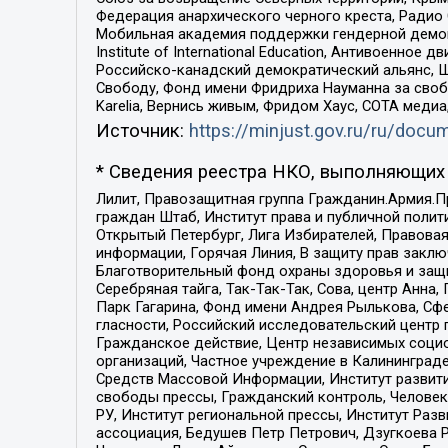
Федерация анархического черного креста, Радио
Мобильная академия поддержки гендерной демократи
Institute of International Education, Антивоенн
Российско-канадский демократический альянс, 
Свободу, Фонд имени Фридриха Науманна за свобо
Karelia, Вернись живым, Фридом Хаус, СОТА меди
Источник:
https://minjust.gov.ru/ru/doc
* Сведения реестра НКО, выполняющих 
Лилит, Правозащитная группа Гражданин.Армия.П
граждан Штаб, Институт права и публичной поли
Открытый Петербург, Лига Избирателей, Правова
информации, Горячая Линия, В защиту прав закл
Благотворительный фонд охраны здоровья и защи
Серебряная тайга, Так-Так-Так, Сова, центр Анн
Парк Гагарина, Фонд имени Андрея Рылькова, Сф
гласности, Российский исследовательский центр 
Гражданское действие, Центр независимых соци
организаций, Частное учреждение в Калининград
Средств Массовой Информации, Институт развити
свободы прессы, Гражданский контроль, Человек
РУ, Институт региональной прессы, Институт Ра
ассоциация, Бедушев Петр Петрович, Дзугкоева 