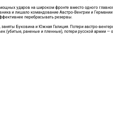
х мощных ударов на широком фронте вместо одного главно
ивника и лишало командование Австро‑Венгрии и Германи
 эффективнее перебрасывать резервы.
, заняты Буковина и Южная Галиция. Потери австро‑венгер
ек (убитые, раненые и пленные), потери русской армии — о