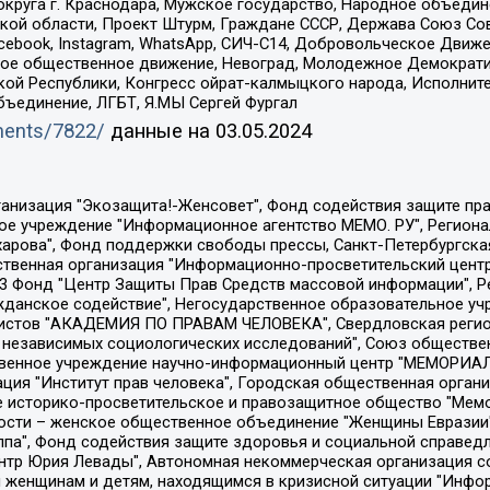
округа г. Краснодара, Мужское государство, Народное объедин
ой области, Проект Штурм, Граждане СССР, Держава Союз Сов
Facebook, Instagram, WhatsApp, СИЧ-С14, Добровольческое Движ
ское общественное движение, Невоград, Молодежное Демократ
ой Республики, Конгресс ойрат-калмыцкого народа, Исполнит
бъединение, ЛГБТ, Я.МЫ Сергей Фургал
uments/7822/
данные на
03.05.2024
Общество с ограниченной ответственностью "Радио Свободная Европа/Радио Свобода", Чешское информационное агентство "MEDIUM-ORIENT", Красноярская региональная общественная организация "Мы против СПИДа", Камалягин Денис Николаевич, Маркелов Сергей Евгеньевич, Пономарев Лев Александрович, Савицкая Людмила Алексеевна, Автономная некоммерческая организация "Центр по работе с проблемой насилия "НАСИЛИЮ.НЕТ", Межрегиональный профессиональный союз работников здравоохранения "Альянс врачей", Юридическое лицо, зарегистрированное в Латвийской Республике, SIA "Medusa Project" (регистрационный номер 40103797863, дата регистрации 10.06.2014), Некоммерческая организация "Фонд по борьбе с коррупцией", Автономная некоммерческая организация "Институт права и публичной политики", Баданин Роман Сергеевич, Гликин Максим Александрович, Железнова Мария Михайловна, Лукьянова Юлия Сергеевна, Маетная Елизавета Витальевна, Маняхин Петр Борисович, Чуракова Ольга Владимировна, Ярош Юлия Петровна, Юридическое лицо "The Insider SIA", зарегистрированное в Риге, Латвийская Республика (дата регистрации 26.06.2015), являющееся администратором доменного имени интернет-издания "The Insider SIA", https://theins.ru, Постернак Алексей Евгеньевич, Рубин Михаил Аркадьевич, Анин Роман Александрович, Юридическое лицо Istories fonds, зарегистрированное в Латвийской Республике (регистрационный номер 50008295751, дата регистрации 24.02.2020), Великовский Дмитрий Александрович, Долинина Ирина Николаевна, Мароховская Алеся Алексеевна, Шлейнов Роман Юрьевич, Шмагун Олеся Валентиновна, Общество с ограниченной ответственностью "Альтаир 2021", Общество с ограниченной ответственностью "Вега 2021", Общество с ограниченной ответственностью "Главный редактор 2021", Общество с ограниченной ответственностью "Ромашки монолит", Важенков Артем Валерьевич, Ивановская областная общественная организация "Центр гендерных исследований", Гурман Юрий Альбертович, Медиапроект "ОВД-Инфо", Егоров Владимир Владимирович, Жилинский Владимир Александрович, Общество с ограниченной ответственностью "ЗП", Иванова София Юрьевна, Карезина Инна Павловна, Кильтау Екатерина Викторовна, Петров Алексей Викторович, Пискунов Сергей Евгеньевич, Смирнов Сергей Сергеевич, Тихонов Михаил Сергеевич, Общество с ограниченной ответственностью "ЖУРНАЛИСТ-ИНОСТРАННЫЙ АГЕНТ", Арапова Галина Юрьевна, Вольтская Татьяна Анатольевна, Американская компания "Mason G.E.S. Anonymous Foundation" (США), являющаяся владельцем интернет-издания https://mnews.world/, Компания "Stichting Bellingcat", зарегистрированная в Нидерландах (дата регистрации 11.07.2018), Захаров Андрей Вячеславович, Клепиковская Екатерина Дмитриевна, Общество с ограниченной ответственностью "МЕМО", Перл Роман Александрович, Симонов Евгений Алексеевич, Соловьева Елена Анатольевна, Сотников Даниил Владимирович, Сурначева Елизавета Дмитриевна, Автономная некоммерческая организация по защите прав человека и информированию населения "Якутия – Наше Мнение", Общество с ограниченной ответственностью "Москоу диджитал медиа", с 26.01.2023 Общество с ограниченной ответственностью "Чайка Белые сады", Ветошкина Валерия Валерьевна, Заговора Максим Александрович, Межрегиональное общественное движение "Российская ЛГБТ - сеть", Оленичев Максим Владимирович, Павлов Иван Юрьевич, Скворцова Елена Сергеевна, Общество с ограниченной ответственностью "Как бы инагент", Кочетков Игорь Викторович, Общество с ограниченной ответственностью "Честные выборы", Еланчик Олег Александрович, Общество с ограниченной ответственностью "Нобелевский призыв", Гималова Регина Эмилевна, Григорьев Андрей Валерьевич, Григорьева Алина Александровна, Ассоциация по содействию защите прав призывников, альтернативнослужащих и военнослужащих "Правозащитная группа "Гражданин.Армия.Право", Хисамова Регина Фаритовна, Автономная некоммерческая организация по реализа