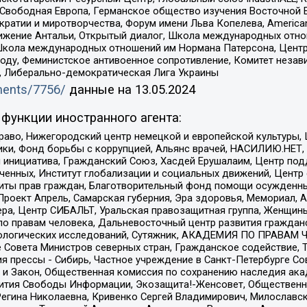
 Свободная Европа, Германское общество изучения Восточной 
и и миротворчества, Форум имени Льва Копелева, American Counci
ое движение Антальи, Открытый диалог, Школа международных отн
Школа международных отношений им Нормана Патерсона, Центр
ду, Феминистское антивоенное сопротивление, Комитет независ
а, Либерально-демократическая Лига Украины
uments/7756/
данные на
13.05.2024
функции иностранного агента:
раво, Нижегородский центр немецкой и европейской культуры,
тики, Фонд борьбы с коррупцией, Альянс врачей, НАСИЛИЮ.НЕТ,
я инициатива, Гражданский Союз, Хасдей Ерушалаим, Центр по
юченных, Институт глобализации и социальных движений, Цент
ты прав граждан, Благотворительный фонд помощи осужденным
а, Проект Апрель, Самарская губерния, Эра здоровья, Мемориал
ера, Центр СИБАЛЬТ, Уральская правозащитная группа, Женщины
по правам человека, Дальневосточный центр развития гражданс
ологических исследований, Сутяжник, АКАДЕМИЯ ПО ПРАВАМ Ч
е Совета Министров северных стран, Гражданское содействие,
я прессы - Сибирь, Частное учреждение в Санкт-Петербурге С
 и Закон, Общественная комиссия по сохранению наследия ак
звития Свободы Информации, Экозащита!-Женсовет, Общественн
Регина Николаевна, Кривенко Сергей Владимирович, Милославс