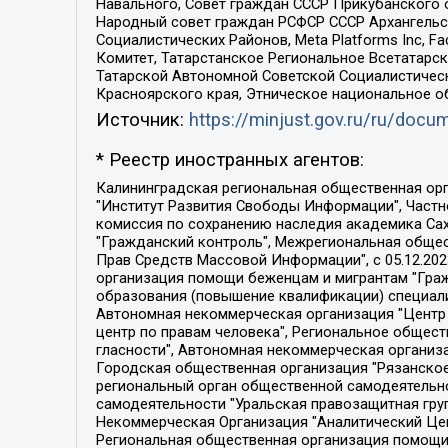
Навального, Совет граждан СССР Прикубанского 
Народный совет граждан РСФСР СССР Архангельск
Социалистических Районов, Meta Platforms Inc, 
Комитет, Татарстанское Региональное Всетатар
Татарской Автономной Советской Социалистическ
Красноярского края, Этническое национальное о
Источник:
https://minjust.gov.ru/ru/doc
* Реестр иностранных агентов:
Калининградская региональная общественная организация "Экозащита!-Женсовет", Фонд содействия защите прав и свобод граждан "Общественный вердикт", Фонд "Институт Развития Свободы Информации", Частное учреждение "Информационное агентство МЕМО. РУ", Региональная общественная организация "Общественная комиссия по сохранению наследия академика Сахарова", Фонд поддержки свободы прессы, Санкт-Петербургская общественная правозащитная организация "Гражданский контроль", Межрегиональная общественная организация "Информационно-просветительский центр "Мемориал", Региональный Фонд "Центр Защиты Прав Средств Массовой Информации", с 05.12.2023 Фонд "Центр Защиты Прав Средств массовой информации", Региональная общественная благотворительная организация помощи беженцам и мигрантам "Гражданское содействие", Негосударственное образовательное учреждение дополнительного профессионального образования (повышение квалификации) специалистов "АКАДЕМИЯ ПО ПРАВАМ ЧЕЛОВЕКА", Свердловская региональная общественная организация "Сутяжник", Автономная некоммерческая организация "Центр независимых социологических исследований", Союз общественных объединений "Российский исследовательский центр по правам человека", Региональное общественное учреждение научно-информационный центр "МЕМОРИАЛ", Некоммерческая организация "Фонд защиты гласности", Автономная некоммерческая организация "Институт прав человека", Городская общественная организация "Екатеринбургское общество "МЕМОРИАЛ", Городская общественная организация "Рязанское историко-просветительское и правозащитное общество "Мемориал" (Рязанский Мемориал), Челябинский региональный орган общественной самодеятельности – женское общественное объединение "Женщины Евразии", Челябинский региональный орган общественной самодеятельности "Уральская правозащитная группа", Фонд содействия защите здоровья и социальной справедливости имени Андрея Рылькова, Автономная Некоммерческая Организация "Аналитический Центр Юрия Левады", Автономная некоммерческая организация социальной поддержки населения "Проект Апрель", Региональная общественная организация помощи женщинам и детям, находящимся в кризисной ситуации "Информационно-методический центр "Анна", Фонд содействия развитию массовых коммуникаций и правовому просвещению "Так-так-Так", Фонд содействия устойчивому развитию "Серебряная тайга", Свердловский региональный общественный фонд социальных проектов "Новое время", "Idel.Реалии", Кавказ.Реалии, Крым.Реалии, Телеканал Настоящее Время, Татаро-башкирская служба Радио Свобода (Azatliq Radiosi), Радио Свободная Европа/Радио Свобода (PCE/PC), "Сибирь.Реалии", "Фактограф", Благотворительный фонд помощи осужденным и их семьям, Автономная некоммерческая организация "Институт глобализации и социальных движений", Фонд "В защиту прав заключенных", Частное учреждение "Центр поддержки и содействия развитию средств массовой информации", Пензенский региональный общественный благотворительный фонд "Гражданский союз", "Север.Реалии", Некоммерческая организация Фонд "Правовая инициатива", 