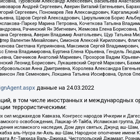
совна, Туровский Александр Алексеевич, Васильева Анастасия
Пивоваров Андрей Сергеевич, Аверин Виталий Евгеньевич, Бара
горий Сергеевич, Пономарев Лев Александрович, Каргалицкий 
ньевна, Щаров Сергей Алексадрович, Цирульников Борис Альбер
ислакова-Паркер Марина Петровна, Кочеткова Татьяна Владими
сандровна, Рачинский Ян Збигневич, Жемкова Елена Борисовна,
лана Сергеевна, Аверин Владимир Анатольевич, Щур Татьяна М
фтер Валентин Михайлович, Симонов Алексей Кириллович, Флиг
женова Светлана Куприяновна, Максимов Сергей Владимирович, 
кс Елена Владимировна, Буртина Елена Юрьевна, Гендель Людм
евна, Свечников Анатолий Мариевич, Прохоров Вадим Юрьевич
инский Леонид Борисович, Лукашевский Сергей Маркович, Бахм
Добровольская Анна Дмитриевна, Королева Александра Евгенье
евинсон Лев Семенович, Локшина Татьяна Иосифовна, Орлов Ол
ignAgent.aspx
данные на
24.03.2022
ций, в том числе иностранных и международных ор
ции террористическими:
ил моджахедов Кавказа, Конгресс народов Ичкерии и Дагеста
ламского освобождения, Лашкар-И-Тайба, Исламская группа, Дв
ения исламского наследия, Дом двух святых, Джунд аш-Шам, 
жабха аль-Нусра ли-Ахль аш-Шам, Народное ополчение имени К.
ата Ат-Тавхида Валь-Джихад, Чистопольский Джамаат, Рохнам