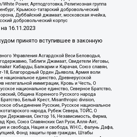
/White Power, Артподготовка, Религиозная группа
Оренбург, Крымско-татарский добровольческий
орона, Дуббайский джамаат, московская ячейка,
усский добровольческий корпус
 на
16.11.2023
судом принято вступившее в законную
вного Управления Асгардской Веси Беловодья,
годержавию, Таблиги Джамаат, Свидетели Иеговы,
айат Кабарды, Балкарии и Карачая, Союз славян,
т-18, Благородный Орден Дьявола, Армия воли
ое национальное единство, Древнерусской
 нелегальной иммиграции, Кровь и Честь, О
усское национальное единство, Северное Братство,
ровский, Община Коренного Русского народа
атство, Белый Крест, Misanthropic division,
еское объединение Русские, Русское национальное
котатарского народа, Рубеж Севера, ТОЙС, О
ри Державная, Сектор 16, Независимость, Фирма,
д Крю, Союз Славянских Сил Руси, Алля-Аят,
я и свобода, Нация и свобода, W.H.С., Фалунь Дафа,
рупцией, Фонд защиты прав граждан, Штабы