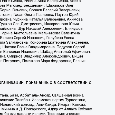
 Евгеньевна, Ривина Анна Валерьевна, Бойко
хоев Магомед Бекханович, Шарипков Олег
Борис Юльевич, Созаев Валерий Валерьевич,
тович, Гасан Ольга Павловна, Паутов Юрий
ровна, Чуркина Наталья Валерьевна, Акимова
 Гудков Лев Дмитриевич, Илларионова Юлия
ихайловна, Щур Николай Алексеевич, Блинушов
е Ирина Анатольевна, Мельникова Валентина
Беляев Сергей Иванович, Голубева Елена
ила Залмановна, Кокорина Екатерина Алексеевна,
, Шахова Елена Владимировна, Подузов Сергей
ин Вячеслав Иванович, Шабад Анатолий Ефимович,
вна, Смирнов Владимир Александрович, Вицин
ег Петрович, Полякова Мара Федоровна, Резник
ганизаций, признанных в соответствии с
на, База, Асбат аль-Ансар, Священная война,
ижение Талибан, Исламская партия Туркестана,
Исламский джихад, Аль-Каида, Имарат Кавказ,
 Минина и Д. Пожарского, Аджр от Аллаха Субхану
о ба суи давлати исломи, Террористическое