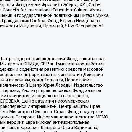
Европы, Фонд имени Фридриха Эберта, XZ gGmbH,
ls for International Education, Cultural Vistas,
ошений и государственной политики им Питера Мунка,
 Гражданских Свобод, Фонд Бориса Немцова за
имости Ингушетии, Прометей, Stop Occupation of
 Центр гендерных исследований, Фонд защиты прав
 Мы против СПИДа, СВЕЧА, Гуманитарное действие,
ддержки и содействия развитию средств массовой
р социально-информационных инициатив Действие,
 и их семьям, Фонд Тольятти, Новое время,
, Аналитический Центр Юрия Левады, Издательство
 Евразии, Институт прав человека, Фонд защиты
ких инициатив и социального партнерства,
ЕЛОВЕКА, Центр развития некоммерческих
 Трансперенси Интернешнл-Р, Центр Защиты Прав
овета Министров Северных Стран, Фонд поддержки
адемика Сахарова, Информационное агентство МЕМО.
ый вердикт, Евразийская антимонопольная
кий Павел Юрьевич, Шнырова Ольга Вадимовна,