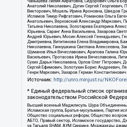
Чанышева Лилия Айратовна, Сидорович Ольга Бори
Анатолий Николаевич, Дугин Сергей Георгиевич, 
Викторович, Мошель Ирина Ароновна, Шведов Гри
Исламов Тимур Рифгатович, Романова Ольга Евге
Анатольевич, Верховский Александр Маркович, П
Татьяна Николаевна, Золотарева Екатерина Алек
Юрьевна, Саранг Анна Васильевна, Захарова Свет
Андрей Юрьевич, Мосин Алексей Геннадьевич, Ге
Дмитриевна, Вититинова Елена Владимировна, Ба
Николаевна, Ганнушкина Светлана Алексеевна, За
Шуманов Илья Вячеславович, Арапова Галина Юрь
Васильевич, Протасова Ирина Вячеславовна, Лит
Сухих Дарья Николаевна, Орлов Олег Петрович, 
Сергей Ефимович, Золотухин Борис Андреевич, Л
Генри Маркович, Захаров Герман Константинович
Источник:
http://unro.minjust.ru/NKOFore
* Единый федеральный список организа
законодательством Российской Федера
Высший военный Маджлисуль Шура Объединенных с
Исламская группа, Братья-мусульмане, Партия ис
Общество социальных реформ, Общество возрожд
АБТО, Правый сектор, Исламское государство, Д
уа Тагьаля SHAM, АУМ Синрике, Муджахеды джама