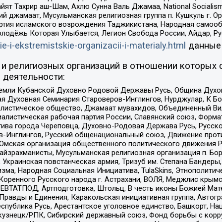
ят Тахрир аш-Шам, Ахлю Сунна Валь Джамаа, National Socialism
ий джамаат, Мусульманская религиозная группа п. Кушкуль г. 
ртия исламского возрождения Таджикистана, Народная самооб
олодёжь Которая Улыбается, Легион Свобода России, Айдар, Р
ie-i-ekstremistskie-organizacii-i-materialy.html
данные
и религиозных организаций в отношении которых 
 деятельности:
земли Кубанской Духовно Родовой Державы Русь, Община Духо
 Духовная Семинария Староверов-Инглингов, Нурджулар, К Бо
листическое общество, Джамаат мувахидов, Объединенный Вил
иалистическая рабочая партия России, Славянский союз, Форма
ива города Череповца, Духовно-Родовая Держава Русь, Русск
-Инглингов, Русский общенациональный союз, Движение против
 Омская организация общественного политического движения Р
йзрахманисты, Мусульманская религиозная организация п. Бо
краинская повстанческая армия, Тризуб им. Степана Бандеры, Бр
зма, Народная Социальная Инициатива, TulaSkins, Этнополитич
оренного Русского народа г. Астрахани, ВОЛЯ, Меджлис крымс
РЕВТАТПОД, Артподготовка, Штольц, В честь иконы Божией Мате
равды и Единения, Каракольская инициативная группа, Автогра
спублика Русь, Арестантское уголовное единство, Башкорт, Наци
окузнецк/РПК, Сибирский державный союз, Фонд борьбы с кор