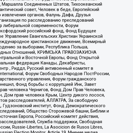
 Маршалла Соединенных Штатов, Тихоокеанский
нтический совет, Человек в беде, Европейский
 извлечения органов, Фалунь Дафа, Друзья
рганизация по расследованию преследований
тр либеральной современности, Форум
 Оксфордский российский фонд, Фонд Будущее
е Управление Евангельских Христиан Украинской
еждународное христианское движение, Всемирный
людению за выборами, Республика Польша,
народных Отношений, КРИМСЬКА ПРАВОЗАХИСНА
ы Центральной и Восточной Европы, Фонд Открытой
иональная федерация Канады, Декабристы,
тр , Риддл, Русский антивоенный комитет в
nternational, Форум Свободных Народов ПостРоссии,
дарственного управления, Форум гражданского
рнешнл, Фонд борьбы с коррупцией Инк, Завет
прав человека Чернигов, Фонд Дом Прав Человека,
н, Дом прав человека Крым, Центр дикого лосося,
стов расследователей, АЛЛАТРА, За свободную
д, Гудзоновский институт, Фонд Демократического
сследований, Общество Сторожевой башни, Библии и
сточная Европа, Российский комитет действия,
-расследователей, Служба поддержки, Свободная
 Russie-Libertes, La Asocicion de Rusos Libres,
an Election Monitor, Article 19, Мнение медиа,