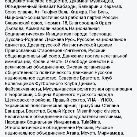
социалистическое общество, Джамаат мувахидов,
Объединенный Вилайат Кабарды, Балкарии и Карачая,
Союз славян, Ат-Такфир Валь-Хиджра, Пит Буль,
Национал-социалистическая рабочая партия России,
Славянский союз, Формат-18, Благородный Орден
Дьявола, Армия воли народа, Национальная
Социалистическая Инициатива города Череповца,
Духовно-Родовая Держава Русь, Русское национальное
единство, Древнерусской Инглистической церкви
Православных Староверов-Инглингов, Русский
общенациональный союз, Движение против нелегальной
иммиграции, Кровь и Честь, О свободе совести и о
религиозных объединениях, Омская организация
общественного политического движения Русское
национальное единство, Северное Братство, Клуб
Болельщиков Футбольного Клуба Динамо,
Файзрахманисты, Мусульманская религиозная организация
п. Боровский, Община Коренного Русского народа
Щелковского района, Правый сектор, УНА - УНСО,
Украинская повстанческая армия, Тризуб им. Степана
Бандеры, Братство, Белый Крест, Misanthropic division,
Религиозное объединение последователей инглиизма,
Народная Социальная Инициатива, TulaSkins,
Этнополитическое объединение Русские, Русское
национальное объединение Атака, Мечеть Мирмамеда,