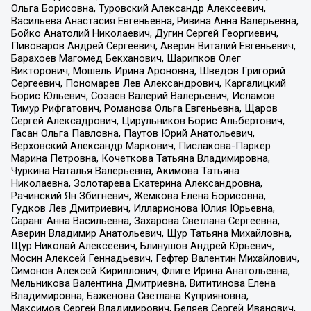
Ольга Борисовна, Туровский Александр Алексеевич,
Васильева Анастасия Евгеньевна, Ривина Анна Валерьевна,
Бойко Анатолий Николаевич, Дугин Сергей Георгиевич,
Пивоваров Андрей Сергеевич, Аверин Виталий Евгеньевич,
Барахоев Магомед Бекханович, Шарипков Олег
Викторович, Мошель Ирина Ароновна, Шведов Григорий
Сергеевич, Пономарев Лев Александрович, Каргалицкий
Борис Юльевич, Созаев Валерий Валерьевич, Исламов
Тимур Рифгатович, Романова Ольга Евгеньевна, Щаров
Сергей Алексадрович, Цирульников Борис Альбертович,
Гасан Ольга Павловна, Паутов Юрий Анатольевич,
Верховский Александр Маркович, Пислакова-Паркер
Марина Петровна, Кочеткова Татьяна Владимировна,
Чуркина Наталья Валерьевна, Акимова Татьяна
Николаевна, Золотарева Екатерина Александровна,
Рачинский Ян Збигневич, Жемкова Елена Борисовна,
Гудков Лев Дмитриевич, Илларионова Юлия Юрьевна,
Саранг Анна Васильевна, Захарова Светлана Сергеевна,
Аверин Владимир Анатольевич, Щур Татьяна Михайловна,
Щур Николай Алексеевич, Блинушов Андрей Юрьевич,
Мосин Алексей Геннадьевич, Гефтер Валентин Михайлович,
Симонов Алексей Кириллович, Флиге Ирина Анатольевна,
Мельникова Валентина Дмитриевна, Вититинова Елена
Владимировна, Баженова Светлана Куприяновна,
Максимов Сергей Владимирович, Беляев Сергей Иванович,