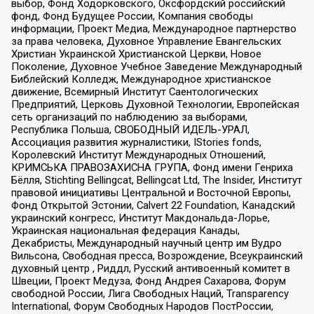
выбор, Фонд Ходорковского, Оксфордский российский
фонд, Фонд Будущее России, Компания свободы
информации, Проект Медиа, Международное партнерство
за права человека, Духовное Управление Евангельских
Христиан Украинской Христианской Церкви, Новое
Поколение, Духовное Учебное Заведение Международный
Библейский Колледж, Международное христианское
движение, Всемирный Институт Саентологических
Предприятий, Церковь Духовной Технологии, Европейская
сеть организаций по наблюдению за выборами,
Республика Польша, СВОБОДНЫЙ ИДЕЛЬ-УРАЛ,
Ассоциация развития журналистики, IStories fonds,
Королевский Институт Международных Отношений,
КРИМСЬКА ПРАВОЗАХИСНА ГРУПА, Фонд имени Генриха
Бёлля, Stichting Bellingcat, Bellingcat Ltd, The Insider, Институт
правовой инициативы Центральной и Восточной Европы,
Фонд Открытой Эстонии, Calvert 22 Foundation, Канадский
украинский конгресс, Институт Макдональда-Лорье,
Украинская национальная федерация Канады,
Декабристы, Международный научный центр им Вудро
Вильсона, Свободная пресса, Возрождение, Всеукраинский
духовный центр , Риддл, Русский антивоенный комитет в
Швеции, Проект Медуза, Фонд Андрея Сахарова, Форум
свободной России, Лига Свободных Наций, Transparеncy
International, Форум Свободных Народов ПостРоссии,