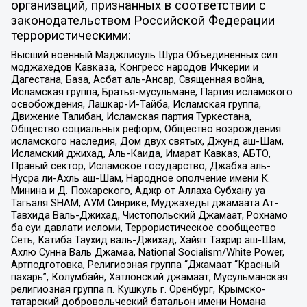
организаций, признанных в соответствии с
законодательством Российской Федерации
террористическими:
Высший военный Маджлисуль Шура Объединенных сил
моджахедов Кавказа, Конгресс народов Ичкерии и
Дагестана, База, Асбат аль-Ансар, Священная война,
Исламская группа, Братья-мусульмане, Партия исламского
освобождения, Лашкар-И-Тайба, Исламская группа,
Движение Талибан, Исламская партия Туркестана,
Общество социальных реформ, Общество возрождения
исламского наследия, Дом двух святых, Джунд аш-Шам,
Исламский джихад, Аль-Каида, Имарат Кавказ, АБТО,
Правый сектор, Исламское государство, Джабха аль-
Нусра ли-Ахль аш-Шам, Народное ополчение имени К.
Минина и Д. Пожарского, Аджр от Аллаха Субхану уа
Тагьаля SHAM, АУМ Синрике, Муджахеды джамаата Ат-
Тавхида Валь-Джихад, Чистопольский Джамаат, Рохнамо
ба суи давлати исломи, Террористическое сообщество
Сеть, Катиба Таухид валь-Джихад, Хайят Тахрир аш-Шам,
Ахлю Сунна Валь Джамаа, National Socialism/White Power,
Артподготовка, Религиозная группа “Джамаат “Красный
пахарь”, Колумбайн, Хатлонский джамаат, Мусульманская
религиозная группа п. Кушкуль г. Оренбург, Крымско-
татарский добровольческий батальон имени Номана