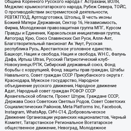
Община Коренного Русского народа г. Астрахани, ВОЛЯ,
Меджлис крымскотатарского народа, Рубеж Севера, ТОЙС,
О противодействии экстремистской деятельности,
РЕВТАТПОД, Артподготовка, Штольц, В честь иконы
Божией Матери Державная, Сектор 16, Независимость,
Фирма, Молодежная правозащитная группа МПГ, Курсом
Правды и Единения, Каракольская инициативная группа,
Автоград Крю, Союз Славянских Сил Руси, Алля-Аят,
Благотворительный пансионат Ак Умут, Русская
республика Русь, Арестантское уголовное единство,
Башкорт, Нация и свобода, Нация и свобода, W.H.С., Фалунь
Дафа, Иртыш Ultras, Русский Патриотический клуб-
Новокузнецк/РПК, Сибирский державный союз, Фонд
борьбы с коррупцией, Фонд защиты прав граждан, Штабы
Навального, Совет граждан СССР Прикубанского округа г.
Краснодара, Мужское государство, Народное
объединение русского движения, Народное движение
Адат, Народный совет граждан РСФСР СССР
Архангельской области, Проект Штурм, Граждане СССР,
Держава Союз Советских Светлых Родов, Совет Советских
Социалистических Районов, Meta Platforms Inc, Facebook,
Instagram, WhatsApp, СИЧ-С14, Добровольческое
Движение Организации украинских националистов, Черный
Комитет, Татарстанское Региональное Всетатарское
общественное движение, Невоград, Молодежное