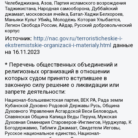
Челебиджихана, Азов, Партия исламского возрождения
Таджикистана, Народная самооборона, Дуббайский
джамаат, московская ячейка, Батал-Хаджи Белхороев,
Маньяки Культ Убийц, Молодёжь Которая Улыбается,
Легион Свобода России, Айдар, Русский добровольческий
корпус
Источник:
http://nac.gov.ru/terroristicheskie-i-
ekstremistskie-organizacii-i-materialy.html
данные
на
16.11.2023
* Перечень общественных объединений и
религиозных организаций в отношении
которых судом принято вступившее в
законную силу решение о ликвидации или
запрете деятельности:
Национал-большевистская партия, ВЕК РА, Рада земли
Кубанской Духовно Родовой Державы Русь, Община
Духовного Управления Асгардской Веси Беловодья,
Славянская Община Капища Веды Перуна, Мужская
Духовная Семинария Староверов-Инглингов, Нурджулар, К
Богодержавию, Таблиги Джамаат, Свидетели Иеговы,
Русское национальное единство, Национал-