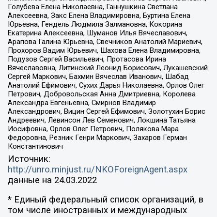
Голубева Елена Николаевна, Ганнушкина Светлана
Алексеевна, Закс Елена Владимировна, Буртина Елена
Юрьевна, Гендель Людмила Залмановна, Кокорина
Екатерина Алексеевна, Шуманов Илья Вячеславович,
Арапова Галина Юрьевна, Свечников Анатолий Мариевич,
Прохоров Вадим Юрьевич, Шахова Елена Владимировна,
Подузов Сергей Васильевич, Протасова Ирина
Вячеславовна, Литинский Леонид Борисович, Лукашевский
Сергей Маркович, Бахмин Вячеслав Иванович, Шабад
Анатолий Ефимович, Сухих Дарья Николаевна, Орлов Олег
Петрович, Добровольская Анна Дмитриевна, Королева
Александра Евгеньевна, Смирнов Владимир
Александрович, Вицин Сергей Ефимович, Золотухин Борис
Андреевич, Левинсон Лев Семенович, Локшина Татьяна
Иосифовна, Орлов Олег Петрович, Полякова Мара
Федоровна, Резник Генри Маркович, Захаров Герман
Константинович
Источник:
http://unro.minjust.ru/NKOForeignAgent.aspx
данные на
24.03.2022
* Единый федеральный список организаций, в
том числе иностранных и международных