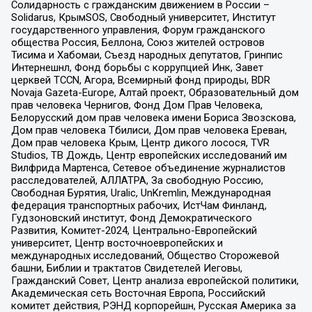
Солидарность с гражданским движением в России –
Solidarus, КрымSOS, Свободный университет, Институт
государственного управления, Форум гражданского
общества Россия, Беллона, Союз жителей островов
Тисима и Хабомаи, Съезд народных депутатов, Гринпис
Интернешнл, Фонд борьбы с коррупцией Инк, Завет
церквей TCCN, Агора, Всемирный фонд природы, BDR
Novaja Gazeta-Europe, Алтай проект, Образовательный дом
прав человека Чернигов, Фонд Дом Прав Человека,
Белорусский дом прав человека имени Бориса Звозскова,
Дом прав человека Тбилиси, Дом прав человека Ереван,
Дом прав человека Крым, Центр дикого лосося, TVR
Studios, ТВ Дождь, Центр европейских исследований им
Вилфрида Мартенса, Сетевое объединение журналистов
расследователей, АЛЛАТРА, За свободную Россию,
Свободная Бурятия, Uralic, UnKremlin, Международная
федерация транспортных рабочих, ИстЧам Финланд,
Гудзоновский институт, Фонд Демократического
Развития, Комитет-2024, Центрально-Европейский
университет, Центр восточноевропейских и
международных исследований, Общество Сторожевой
башни, Библии и трактатов Свидетелей Иеговы,
Гражданский Совет, Центр анализа европейской политики,
Академическая сеть Восточная Европа, Российский
комитет действия, РЭНД корпорейшн, Русская Америка за