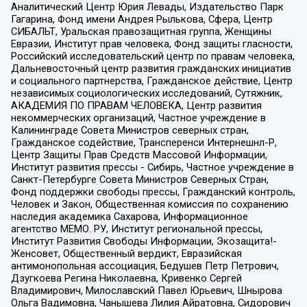
Аналитический Центр Юрия Левады, Издательство Парк
Гагарина, Фонд имени Андрея Рылькова, Сфера, Центр
СИБАЛЬТ, Уральская правозащитная группа, Женщины
Евразии, Институт прав человека, Фонд защиты гласности,
Российский исследовательский центр по правам человека,
Дальневосточный центр развития гражданских инициатив
и социального партнерства, Гражданское действие, Центр
независимых социологических исследований, Сутяжник,
АКАДЕМИЯ ПО ПРАВАМ ЧЕЛОВЕКА, Центр развития
некоммерческих организаций, Частное учреждение в
Калининграде Совета Министров северных стран,
Гражданское содействие, Трансперенси Интернешнл-Р,
Центр Защиты Прав Средств Массовой Информации,
Институт развития прессы - Сибирь, Частное учреждение в
Санкт-Петербурге Совета Министров Северных Стран,
Фонд поддержки свободы прессы, Гражданский контроль,
Человек и Закон, Общественная комиссия по сохранению
наследия академика Сахарова, Информационное
агентство МЕМО. РУ, Институт региональной прессы,
Институт Развития Свободы Информации, Экозащита!-
Женсовет, Общественный вердикт, Евразийская
антимонопольная ассоциация, Бедушев Петр Петрович,
Дзугкоева Регина Николаевна, Кривенко Сергей
Владимирович, Милославский Павел Юрьевич, Шнырова
Ольга Вадимовна, Чанышева Лилия Айратовна, Сидорович