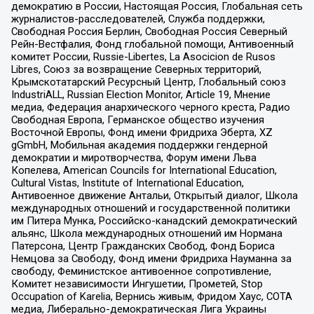
демократию в России, Настоящая Россия, Глобальная сеть
журналистов-расследователей, Служба поддержки,
Свободная Россия Берлин, Свободная Россия Северный
Рейн-Вестфалия, Фонд глобальной помощи, Антивоенный
комитет России, Russie-Libertes, La Asocicion de Rusos
Libres, Союз за возвращение Северных территорий,
Крымскотатарский Ресурсный Центр, Глобальный союз
IndustriALL, Russian Election Monitor, Article 19, Мнение
медиа, Федерация анархического черного креста, Радио
Свободная Европа, Германское общество изучения
Восточной Европы, Фонд имени Фридриха Эберта, XZ
gGmbH, Мобильная академия поддержки гендерной
демократии и миротворчества, Форум имени Льва
Копелева, American Councils for International Education,
Cultural Vistas, Institute of International Education,
Антивоенное движение Антальи, Открытый диалог, Школа
международных отношений и государственной политики
им Питера Мунка, Российско-канадский демократический
альянс, Школа международных отношений им Нормана
Патерсона, Центр Гражданских Свобод, Фонд Бориса
Немцова за Свободу, Фонд имени Фридриха Науманна за
свободу, Феминистское антивоенное сопротивление,
Комитет независимости Ингушетии, Прометей, Stop
Occupation of Karelia, Вернись живым, Фридом Хаус, СОТА
медиа, Либерально-демократическая Лига Украины