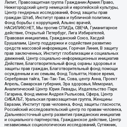
Лилит, Правозащитная группа Гражданин.Армия.Право,
Нижегородский центр немецкой и европейской культуры,
Центр гендерных исследований, Фонд защиты прав
граждан Штаб, Институт права и публичной политики,
Фонд борьбы с коррупцией, Альянс врачей,
НАСИЛИЮ.НЕТ, Мы против СПИДа, СВЕЧА, Гуманитарное
действие, Открытый Петербург, Лига Избирателей,
Правовая инициатива, Гражданский Союз, Хасдей
Ерушалаим, Центр поддержки и содействия развитию
средств массовой информации, Горячая Линия, В защиту
прав заключенных, Институт глобализации и социальных
движений, Центр социально-информационных инициатив
Действие, Благотворительный фонд охраны здоровья и
защиты прав граждан, Благотворительный фонд помощи
осужденным и их семьям, Фонд Тольятти, Новое время,
Серебряная тайга, Так-Так-Так, Сова, центр Анна, Проект
Апрель, Самарская губерния, Эра здоровья, Мемориал,
Аналитический Центр Юрия Левады, Издательство Парк
Гагарина, Фонд имени Андрея Рылькова, Сфера, Центр
СИБАЛЬТ, Уральская правозащитная группа, Женщины
Евразии, Институт прав человека, Фонд защиты гласности,
Российский исследовательский центр по правам человека,
Дальневосточный центр развития гражданских инициатив
и социального партнерства, Гражданское действие, Центр
независимых социологических исследований, Сутяжник,