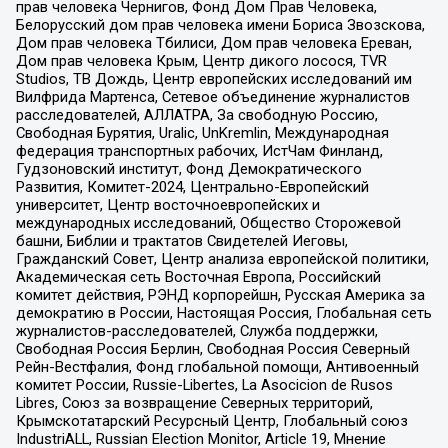
прав человека Чернигов, Фонд Дом Прав Человека,
Белорусский дом прав человека имени Бориса Звозскова,
Дом прав человека Тбилиси, Дом прав человека Ереван,
Дом прав человека Крым, Центр дикого лосося, TVR
Studios, ТВ Дождь, Центр европейских исследований им
Вилфрида Мартенса, Сетевое объединение журналистов
расследователей, АЛЛАТРА, За свободную Россию,
Свободная Бурятия, Uralic, UnKremlin, Международная
федерация транспортных рабочих, ИстЧам Финланд,
Гудзоновский институт, Фонд Демократического
Развития, Комитет-2024, Центрально-Европейский
университет, Центр восточноевропейских и
международных исследований, Общество Сторожевой
башни, Библии и трактатов Свидетелей Иеговы,
Гражданский Совет, Центр анализа европейской политики,
Академическая сеть Восточная Европа, Российский
комитет действия, РЭНД корпорейшн, Русская Америка за
демократию в России, Настоящая Россия, Глобальная сеть
журналистов-расследователей, Служба поддержки,
Свободная Россия Берлин, Свободная Россия Северный
Рейн-Вестфалия, Фонд глобальной помощи, Антивоенный
комитет России, Russie-Libertes, La Asocicion de Rusos
Libres, Союз за возвращение Северных территорий,
Крымскотатарский Ресурсный Центр, Глобальный союз
IndustriALL, Russian Election Monitor, Article 19, Мнение