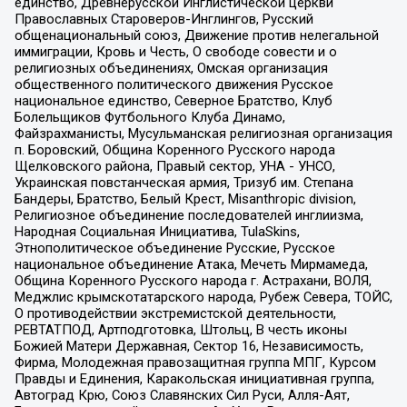
единство, Древнерусской Инглистической церкви
Православных Староверов-Инглингов, Русский
общенациональный союз, Движение против нелегальной
иммиграции, Кровь и Честь, О свободе совести и о
религиозных объединениях, Омская организация
общественного политического движения Русское
национальное единство, Северное Братство, Клуб
Болельщиков Футбольного Клуба Динамо,
Файзрахманисты, Мусульманская религиозная организация
п. Боровский, Община Коренного Русского народа
Щелковского района, Правый сектор, УНА - УНСО,
Украинская повстанческая армия, Тризуб им. Степана
Бандеры, Братство, Белый Крест, Misanthropic division,
Религиозное объединение последователей инглиизма,
Народная Социальная Инициатива, TulaSkins,
Этнополитическое объединение Русские, Русское
национальное объединение Атака, Мечеть Мирмамеда,
Община Коренного Русского народа г. Астрахани, ВОЛЯ,
Меджлис крымскотатарского народа, Рубеж Севера, ТОЙС,
О противодействии экстремистской деятельности,
РЕВТАТПОД, Артподготовка, Штольц, В честь иконы
Божией Матери Державная, Сектор 16, Независимость,
Фирма, Молодежная правозащитная группа МПГ, Курсом
Правды и Единения, Каракольская инициативная группа,
Автоград Крю, Союз Славянских Сил Руси, Алля-Аят,