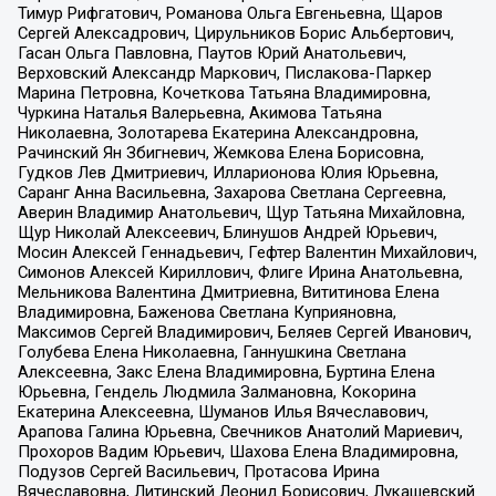
Тимур Рифгатович, Романова Ольга Евгеньевна, Щаров
Сергей Алексадрович, Цирульников Борис Альбертович,
Гасан Ольга Павловна, Паутов Юрий Анатольевич,
Верховский Александр Маркович, Пислакова-Паркер
Марина Петровна, Кочеткова Татьяна Владимировна,
Чуркина Наталья Валерьевна, Акимова Татьяна
Николаевна, Золотарева Екатерина Александровна,
Рачинский Ян Збигневич, Жемкова Елена Борисовна,
Гудков Лев Дмитриевич, Илларионова Юлия Юрьевна,
Саранг Анна Васильевна, Захарова Светлана Сергеевна,
Аверин Владимир Анатольевич, Щур Татьяна Михайловна,
Щур Николай Алексеевич, Блинушов Андрей Юрьевич,
Мосин Алексей Геннадьевич, Гефтер Валентин Михайлович,
Симонов Алексей Кириллович, Флиге Ирина Анатольевна,
Мельникова Валентина Дмитриевна, Вититинова Елена
Владимировна, Баженова Светлана Куприяновна,
Максимов Сергей Владимирович, Беляев Сергей Иванович,
Голубева Елена Николаевна, Ганнушкина Светлана
Алексеевна, Закс Елена Владимировна, Буртина Елена
Юрьевна, Гендель Людмила Залмановна, Кокорина
Екатерина Алексеевна, Шуманов Илья Вячеславович,
Арапова Галина Юрьевна, Свечников Анатолий Мариевич,
Прохоров Вадим Юрьевич, Шахова Елена Владимировна,
Подузов Сергей Васильевич, Протасова Ирина
Вячеславовна, Литинский Леонид Борисович, Лукашевский