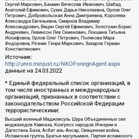
Сергей Маркович, Бахмин Вячеслав Иванович, Шабад
Анатолий Ефимович, Сухих Дарья Николаевна, Орлов Олег
Петрович, Добровольская Анна Дмитриевна, Королева
Александра Евгеньевна, Смирнов Владимир
Александрович, Вицин Сергей Ефимович, Золотухин Борис
Андреевич, Левинсон Лев Семенович, Локшина Татьяна
Иосифовна, Орлов Олег Петрович, Полякова Мара
Федоровна, Резник Генри Маркович, Захаров Герман
Константинович
Источник:
http://unro.minjust.ru/NKOForeignAgent.aspx
данные на
24.03.2022
* Единый федеральный список организаций, в
том числе иностранных и международных
организаций, признанных в соответствии с
законодательством Российской Федерации
террористическими:
Высший военный Маджлисуль Шура Объединенных сил
моджахедов Кавказа, Конгресс народов Ичкерии и
Дагестана, База, Асбат аль-Ансар, Священная война,
Исламская группа, Братья-мусульмане, Партия исламского