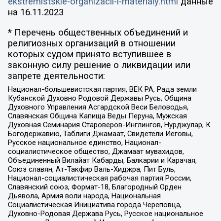
ekstremistskie-organizacii-i-materialy.html
данные
на
16.11.2023
* Перечень общественных объединений и
религиозных организаций в отношении
которых судом принято вступившее в
законную силу решение о ликвидации или
запрете деятельности:
Национал-большевистская партия, ВЕК РА, Рада земли
Кубанской Духовно Родовой Державы Русь, Община
Духовного Управления Асгардской Веси Беловодья,
Славянская Община Капища Веды Перуна, Мужская
Духовная Семинария Староверов-Инглингов, Нурджулар, К
Богодержавию, Таблиги Джамаат, Свидетели Иеговы,
Русское национальное единство, Национал-
социалистическое общество, Джамаат мувахидов,
Объединенный Вилайат Кабарды, Балкарии и Карачая,
Союз славян, Ат-Такфир Валь-Хиджра, Пит Буль,
Национал-социалистическая рабочая партия России,
Славянский союз, Формат-18, Благородный Орден
Дьявола, Армия воли народа, Национальная
Социалистическая Инициатива города Череповца,
Духовно-Родовая Держава Русь, Русское национальное