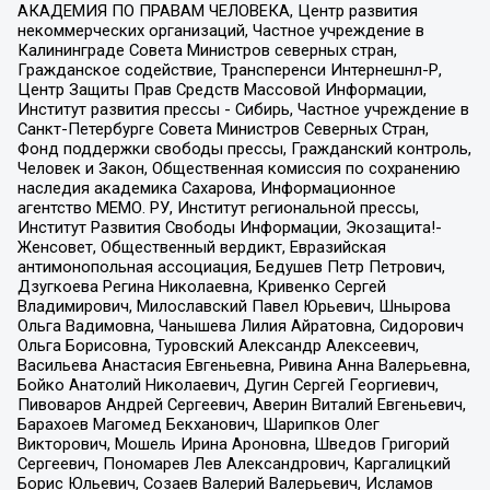
АКАДЕМИЯ ПО ПРАВАМ ЧЕЛОВЕКА, Центр развития
некоммерческих организаций, Частное учреждение в
Калининграде Совета Министров северных стран,
Гражданское содействие, Трансперенси Интернешнл-Р,
Центр Защиты Прав Средств Массовой Информации,
Институт развития прессы - Сибирь, Частное учреждение в
Санкт-Петербурге Совета Министров Северных Стран,
Фонд поддержки свободы прессы, Гражданский контроль,
Человек и Закон, Общественная комиссия по сохранению
наследия академика Сахарова, Информационное
агентство МЕМО. РУ, Институт региональной прессы,
Институт Развития Свободы Информации, Экозащита!-
Женсовет, Общественный вердикт, Евразийская
антимонопольная ассоциация, Бедушев Петр Петрович,
Дзугкоева Регина Николаевна, Кривенко Сергей
Владимирович, Милославский Павел Юрьевич, Шнырова
Ольга Вадимовна, Чанышева Лилия Айратовна, Сидорович
Ольга Борисовна, Туровский Александр Алексеевич,
Васильева Анастасия Евгеньевна, Ривина Анна Валерьевна,
Бойко Анатолий Николаевич, Дугин Сергей Георгиевич,
Пивоваров Андрей Сергеевич, Аверин Виталий Евгеньевич,
Барахоев Магомед Бекханович, Шарипков Олег
Викторович, Мошель Ирина Ароновна, Шведов Григорий
Сергеевич, Пономарев Лев Александрович, Каргалицкий
Борис Юльевич, Созаев Валерий Валерьевич, Исламов