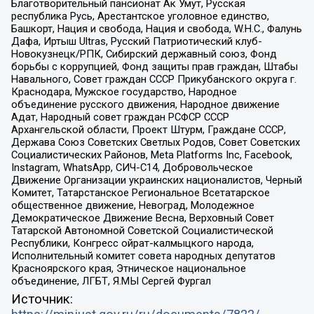
Благотворительный пансионат Ак Умут, Русская
республика Русь, Арестантское уголовное единство,
Башкорт, Нация и свобода, Нация и свобода, W.H.С., Фалунь
Дафа, Иртыш Ultras, Русский Патриотический клуб-
Новокузнецк/РПК, Сибирский державный союз, Фонд
борьбы с коррупцией, Фонд защиты прав граждан, Штабы
Навального, Совет граждан СССР Прикубанского округа г.
Краснодара, Мужское государство, Народное
объединение русского движения, Народное движение
Адат, Народный совет граждан РСФСР СССР
Архангельской области, Проект Штурм, Граждане СССР,
Держава Союз Советских Светлых Родов, Совет Советских
Социалистических Районов, Meta Platforms Inc, Facebook,
Instagram, WhatsApp, СИЧ-С14, Добровольческое
Движение Организации украинских националистов, Черный
Комитет, Татарстанское Региональное Всетатарское
общественное движение, Невоград, Молодежное
Демократическое Движение Весна, Верховный Совет
Татарской Автономной Советской Социалистической
Республики, Конгресс ойрат-калмыцкого народа,
Исполнительный комитет совета народных депутатов
Красноярского края, Этническое национальное
объединение, ЛГБТ, Я.МЫ Сергей Фургал
Источник: