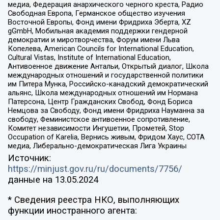
медиа, Федерация анархического черного креста, Радио
Свободная Европа, Германское общество изучения
Восточной Европы, Фонд имени Фридриха Эберта, XZ
gGmbH, Мобильная академия поддержки гендерной
демократии и миротворчества, Форум имени Льва
Копелева, American Councils for International Education,
Cultural Vistas, Institute of International Education,
Антивоенное движение Антальи, Открытый диалог, Школа
международных отношений и государственной политики
им Питера Мунка, Российско-канадский демократический
альянс, Школа международных отношений им Нормана
Патерсона, Центр Гражданских Свобод, Фонд Бориса
Немцова за Свободу, Фонд имени Фридриха Науманна за
свободу, Феминистское антивоенное сопротивление,
Комитет независимости Ингушетии, Прометей, Stop
Occupation of Karelia, Вернись живым, Фридом Хаус, СОТА
медиа, Либерально-демократическая Лига Украины
Источник:
https://minjust.gov.ru/ru/documents/7756/
данные на
13.05.2024
* Сведения реестра НКО, выполняющих
функции иностранного агента: