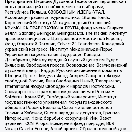
Предприятий, Церковь Духовной Технологии, Европейская
сеть организаций по наблюдению за выборами,
Республика Польша, СВОБОДНЫЙ ИДЕЛЬ-УРАЛ,
Ассоциация развития журналистики, IStories fonds,
Королевский Институт Международных Отношений,
КРИМСЬКА ПРАВОЗАХИСНА ГРУПА, Фонд имени Генриха
Бёлля, Stichting Bellingcat, Bellingcat Ltd, The Insider, Институт
правовой инициативы Центральной и Восточной Европы,
Фонд Открытой Эстонии, Calvert 22 Foundation, Канадский
украинский конгресс, Институт Макдональда-Лорье,
Украинская национальная федерация Канады,
Декабристы, Международный научный центр им Вудро
Вильсона, Свободная пресса, Возрождение, Всеукраинский
духовный центр , Риддл, Русский антивоенный комитет в
Швеции, Проект Медуза, Фонд Андрея Сахарова, Форум
свободной России, Лига Свободных Наций, Transparеncy
International, Форум Свободных Народов ПостРоссии,
Солидарность с гражданским движением в России –
Solidarus, КрымSOS, Свободный университет, Институт
государственного управления, Форум гражданского
общества Россия, Беллона, Союз жителей островов
Тисима и Хабомаи, Съезд народных депутатов, Гринпис
Интернешнл, Фонд борьбы с коррупцией Инк, Завет
церквей TCCN, Агора, Всемирный фонд природы, BDR
Novaja Gazeta-Europe, Алтай проект, Образовательный дом