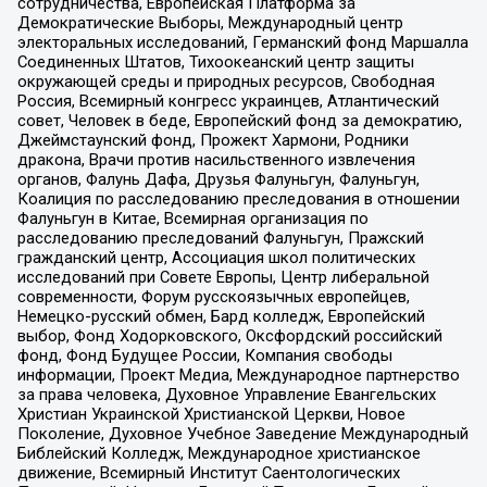
сотрудничества, Европейская Платформа за
Демократические Выборы, Международный центр
электоральных исследований, Германский фонд Маршалла
Соединенных Штатов, Тихоокеанский центр защиты
окружающей среды и природных ресурсов, Свободная
Россия, Всемирный конгресс украинцев, Атлантический
совет, Человек в беде, Европейский фонд за демократию,
Джеймстаунский фонд, Прожект Хармони, Родники
дракона, Врачи против насильственного извлечения
органов, Фалунь Дафа, Друзья Фалуньгун, Фалуньгун,
Коалиция по расследованию преследования в отношении
Фалуньгун в Китае, Всемирная организация по
расследованию преследований Фалуньгун, Пражский
гражданский центр, Ассоциация школ политических
исследований при Совете Европы, Центр либеральной
современности, Форум русскоязычных европейцев,
Немецко-русский обмен, Бард колледж, Европейский
выбор, Фонд Ходорковского, Оксфордский российский
фонд, Фонд Будущее России, Компания свободы
информации, Проект Медиа, Международное партнерство
за права человека, Духовное Управление Евангельских
Христиан Украинской Христианской Церкви, Новое
Поколение, Духовное Учебное Заведение Международный
Библейский Колледж, Международное христианское
движение, Всемирный Институт Саентологических