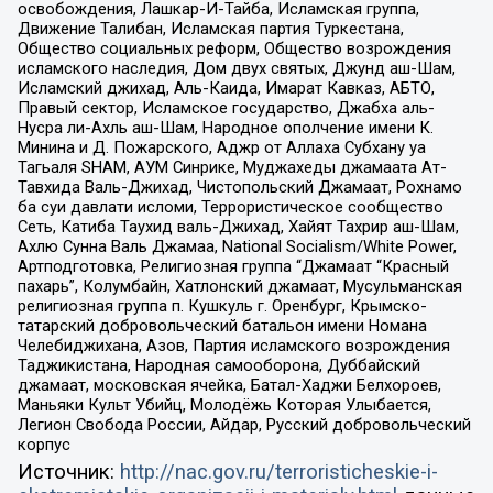
освобождения, Лашкар-И-Тайба, Исламская группа,
Движение Талибан, Исламская партия Туркестана,
Общество социальных реформ, Общество возрождения
исламского наследия, Дом двух святых, Джунд аш-Шам,
Исламский джихад, Аль-Каида, Имарат Кавказ, АБТО,
Правый сектор, Исламское государство, Джабха аль-
Нусра ли-Ахль аш-Шам, Народное ополчение имени К.
Минина и Д. Пожарского, Аджр от Аллаха Субхану уа
Тагьаля SHAM, АУМ Синрике, Муджахеды джамаата Ат-
Тавхида Валь-Джихад, Чистопольский Джамаат, Рохнамо
ба суи давлати исломи, Террористическое сообщество
Сеть, Катиба Таухид валь-Джихад, Хайят Тахрир аш-Шам,
Ахлю Сунна Валь Джамаа, National Socialism/White Power,
Артподготовка, Религиозная группа “Джамаат “Красный
пахарь”, Колумбайн, Хатлонский джамаат, Мусульманская
религиозная группа п. Кушкуль г. Оренбург, Крымско-
татарский добровольческий батальон имени Номана
Челебиджихана, Азов, Партия исламского возрождения
Таджикистана, Народная самооборона, Дуббайский
джамаат, московская ячейка, Батал-Хаджи Белхороев,
Маньяки Культ Убийц, Молодёжь Которая Улыбается,
Легион Свобода России, Айдар, Русский добровольческий
корпус
Источник:
http://nac.gov.ru/terroristicheskie-i-