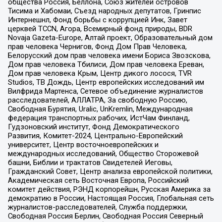
общества Россия, Беллона, Союз жителей островов
Тисима и Хабомаи, Съезд народных депутатов, Гринпис
Интернешнл, Фонд борьбы с коррупцией Инк, Завет
церквей TCCN, Агора, Всемирный фонд природы, BDR
Novaja Gazeta-Europe, Алтай проект, Образовательный дом
прав человека Чернигов, Фонд Дом Прав Человека,
Белорусский дом прав человека имени Бориса Звозскова,
Дом прав человека Тбилиси, Дом прав человека Ереван,
Дом прав человека Крым, Центр дикого лосося, TVR
Studios, ТВ Дождь, Центр европейских исследований им
Вилфрида Мартенса, Сетевое объединение журналистов
расследователей, АЛЛАТРА, За свободную Россию,
Свободная Бурятия, Uralic, UnKremlin, Международная
федерация транспортных рабочих, ИстЧам Финланд,
Гудзоновский институт, Фонд Демократического
Развития, Комитет-2024, Центрально-Европейский
университет, Центр восточноевропейских и
международных исследований, Общество Сторожевой
башни, Библии и трактатов Свидетелей Иеговы,
Гражданский Совет, Центр анализа европейской политики,
Академическая сеть Восточная Европа, Российский
комитет действия, РЭНД корпорейшн, Русская Америка за
демократию в России, Настоящая Россия, Глобальная сеть
журналистов-расследователей, Служба поддержки,
Свободная Россия Берлин, Свободная Россия Северный