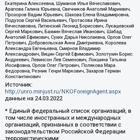
Екатерина Алексеевна, Шуманов Илья Вячеславович,
Арапова Галина Юрьевна, Свечников Анатолий Мариевич,
Прохоров Вадим Юрьевич, Шахова Елена Владимировна,
Подузов Сергей Васильевич, Протасова Ирина
Вячеславовна, Литинский Леонид Борисович, Лукашевский
Сергей Маркович, Бахмин Вячеслав Иванович, Шабад
Анатолий Ефимович, Сухих Дарья Николаевна, Орлов Олег
Петрович, Добровольская Анна Дмитриевна, Королева
Александра Евгеньевна, Смирнов Владимир
Александрович, Вицин Сергей Ефимович, Золотухин Борис
Андреевич, Левинсон Лев Семенович, Локшина Татьяна
Иосифовна, Орлов Олег Петрович, Полякова Мара
Федоровна, Резник Генри Маркович, Захаров Герман
Константинович
Источник:
http://unro.minjust.ru/NKOForeignAgent.aspx
данные на
24.03.2022
* Единый федеральный список организаций, в
том числе иностранных и международных
организаций, признанных в соответствии с
законодательством Российской Федерации
террористическими: