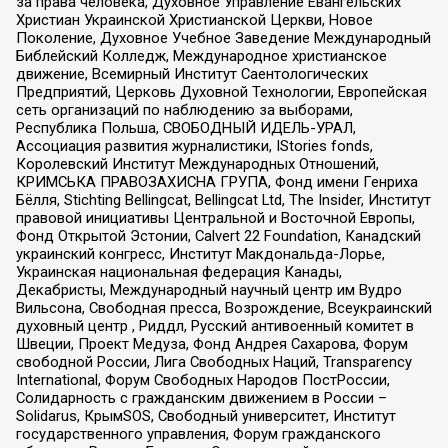
за права человека, Духовное Управление Евангельских
Христиан Украинской Христианской Церкви, Новое
Поколение, Духовное Учебное Заведение Международный
Библейский Колледж, Международное христианское
движение, Всемирный Институт Саентологических
Предприятий, Церковь Духовной Технологии, Европейская
сеть организаций по наблюдению за выборами,
Республика Польша, СВОБОДНЫЙ ИДЕЛЬ-УРАЛ,
Ассоциация развития журналистики, IStories fonds,
Королевский Институт Международных Отношений,
КРИМСЬКА ПРАВОЗАХИСНА ГРУПА, Фонд имени Генриха
Бёлля, Stichting Bellingcat, Bellingcat Ltd, The Insider, Институт
правовой инициативы Центральной и Восточной Европы,
Фонд Открытой Эстонии, Calvert 22 Foundation, Канадский
украинский конгресс, Институт Макдональда-Лорье,
Украинская национальная федерация Канады,
Декабристы, Международный научный центр им Вудро
Вильсона, Свободная пресса, Возрождение, Всеукраинский
духовный центр , Риддл, Русский антивоенный комитет в
Швеции, Проект Медуза, Фонд Андрея Сахарова, Форум
свободной России, Лига Свободных Наций, Transparеncy
International, Форум Свободных Народов ПостРоссии,
Солидарность с гражданским движением в России –
Solidarus, КрымSOS, Свободный университет, Институт
государственного управления, Форум гражданского