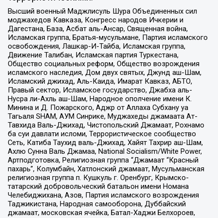
Высший военный Маджлисуль Шура Объединенных сил
моджахедов Кавказа, Конгресс народов Ичкерии и
Дагестана, База, Асбат аль-Ансар, Священная война,
Исламская группа, Братья-мусульмане, Партия исламского
освобождения, Лашкар-И-Тайба, Исламская группа,
Движение Талибан, Исламская партия Туркестана,
Общество социальных реформ, Общество возрождения
исламского наследия, Дом двух святых, Джунд аш-Шам,
Исламский джихад, Аль-Каида, Имарат Кавказ, АБТО,
Правый сектор, Исламское государство, Джабха аль-
Нусра ли-Ахль аш-Шам, Народное ополчение имени К.
Минина и Д. Пожарского, Аджр от Аллаха Субхану уа
Тагьаля SHAM, АУМ Синрике, Муджахеды джамаата Ат-
Тавхида Валь-Джихад, Чистопольский Джамаат, Рохнамо
ба суи давлати исломи, Террористическое сообщество
Сеть, Катиба Таухид валь-Джихад, Хайят Тахрир аш-Шам,
Ахлю Сунна Валь Джамаа, National Socialism/White Power,
Артподготовка, Религиозная группа “Джамаат “Красный
пахарь”, Колумбайн, Хатлонский джамаат, Мусульманская
религиозная группа п. Кушкуль г. Оренбург, Крымско-
татарский добровольческий батальон имени Номана
Челебиджихана, Азов, Партия исламского возрождения
Таджикистана, Народная самооборона, Дуббайский
джамаат, московская ячейка, Батал-Хаджи Белхороев,