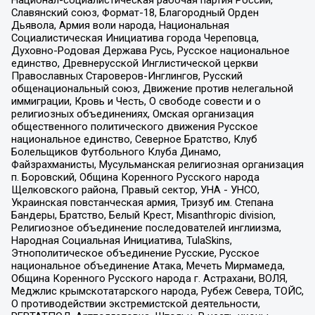
Национал-социалистическая рабочая партия России,
Славянский союз, Формат-18, Благородный Орден
Дьявола, Армия воли народа, Национальная
Социалистическая Инициатива города Череповца,
Духовно-Родовая Держава Русь, Русское национальное
единство, Древнерусской Инглистической церкви
Православных Староверов-Инглингов, Русский
общенациональный союз, Движение против нелегальной
иммиграции, Кровь и Честь, О свободе совести и о
религиозных объединениях, Омская организация
общественного политического движения Русское
национальное единство, Северное Братство, Клуб
Болельщиков Футбольного Клуба Динамо,
Файзрахманисты, Мусульманская религиозная организация
п. Боровский, Община Коренного Русского народа
Щелковского района, Правый сектор, УНА - УНСО,
Украинская повстанческая армия, Тризуб им. Степана
Бандеры, Братство, Белый Крест, Misanthropic division,
Религиозное объединение последователей инглиизма,
Народная Социальная Инициатива, TulaSkins,
Этнополитическое объединение Русские, Русское
национальное объединение Атака, Мечеть Мирмамеда,
Община Коренного Русского народа г. Астрахани, ВОЛЯ,
Меджлис крымскотатарского народа, Рубеж Севера, ТОЙС,
О противодействии экстремистской деятельности,