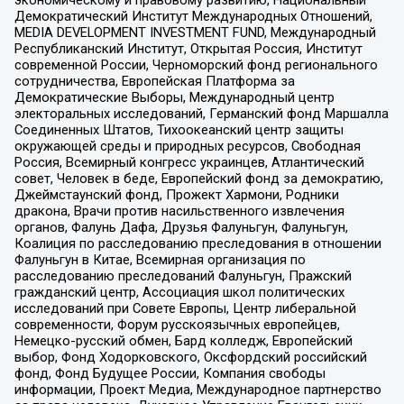
Демократический Институт Международных Отношений,
MEDIA DEVELOPMENT INVESTMENT FUND, Международный
Республиканский Институт, Открытая Россия, Институт
современной России, Черноморский фонд регионального
сотрудничества, Европейская Платформа за
Демократические Выборы, Международный центр
электоральных исследований, Германский фонд Маршалла
Соединенных Штатов, Тихоокеанский центр защиты
окружающей среды и природных ресурсов, Свободная
Россия, Всемирный конгресс украинцев, Атлантический
совет, Человек в беде, Европейский фонд за демократию,
Джеймстаунский фонд, Прожект Хармони, Родники
дракона, Врачи против насильственного извлечения
органов, Фалунь Дафа, Друзья Фалуньгун, Фалуньгун,
Коалиция по расследованию преследования в отношении
Фалуньгун в Китае, Всемирная организация по
расследованию преследований Фалуньгун, Пражский
гражданский центр, Ассоциация школ политических
исследований при Совете Европы, Центр либеральной
современности, Форум русскоязычных европейцев,
Немецко-русский обмен, Бард колледж, Европейский
выбор, Фонд Ходорковского, Оксфордский российский
фонд, Фонд Будущее России, Компания свободы
информации, Проект Медиа, Международное партнерство