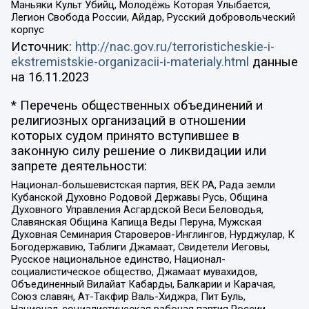
Маньяки Культ Убийц, Молодёжь Которая Улыбается,
Легион Свобода России, Айдар, Русский добровольческий
корпус
Источник:
http://nac.gov.ru/terroristicheskie-i-
ekstremistskie-organizacii-i-materialy.html
данные
на
16.11.2023
* Перечень общественных объединений и
религиозных организаций в отношении
которых судом принято вступившее в
законную силу решение о ликвидации или
запрете деятельности:
Национал-большевистская партия, ВЕК РА, Рада земли
Кубанской Духовно Родовой Державы Русь, Община
Духовного Управления Асгардской Веси Беловодья,
Славянская Община Капища Веды Перуна, Мужская
Духовная Семинария Староверов-Инглингов, Нурджулар, К
Богодержавию, Таблиги Джамаат, Свидетели Иеговы,
Русское национальное единство, Национал-
социалистическое общество, Джамаат мувахидов,
Объединенный Вилайат Кабарды, Балкарии и Карачая,
Союз славян, Ат-Такфир Валь-Хиджра, Пит Буль,