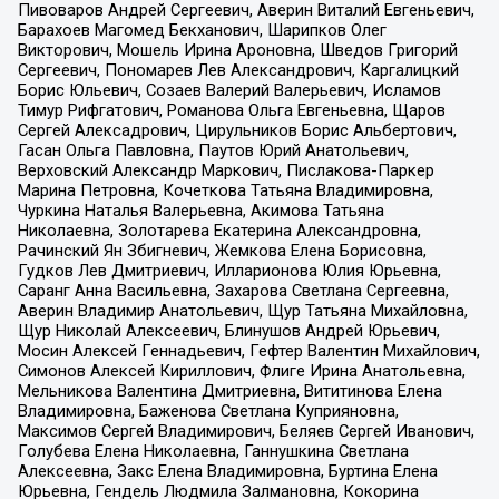
Пивоваров Андрей Сергеевич, Аверин Виталий Евгеньевич,
Барахоев Магомед Бекханович, Шарипков Олег
Викторович, Мошель Ирина Ароновна, Шведов Григорий
Сергеевич, Пономарев Лев Александрович, Каргалицкий
Борис Юльевич, Созаев Валерий Валерьевич, Исламов
Тимур Рифгатович, Романова Ольга Евгеньевна, Щаров
Сергей Алексадрович, Цирульников Борис Альбертович,
Гасан Ольга Павловна, Паутов Юрий Анатольевич,
Верховский Александр Маркович, Пислакова-Паркер
Марина Петровна, Кочеткова Татьяна Владимировна,
Чуркина Наталья Валерьевна, Акимова Татьяна
Николаевна, Золотарева Екатерина Александровна,
Рачинский Ян Збигневич, Жемкова Елена Борисовна,
Гудков Лев Дмитриевич, Илларионова Юлия Юрьевна,
Саранг Анна Васильевна, Захарова Светлана Сергеевна,
Аверин Владимир Анатольевич, Щур Татьяна Михайловна,
Щур Николай Алексеевич, Блинушов Андрей Юрьевич,
Мосин Алексей Геннадьевич, Гефтер Валентин Михайлович,
Симонов Алексей Кириллович, Флиге Ирина Анатольевна,
Мельникова Валентина Дмитриевна, Вититинова Елена
Владимировна, Баженова Светлана Куприяновна,
Максимов Сергей Владимирович, Беляев Сергей Иванович,
Голубева Елена Николаевна, Ганнушкина Светлана
Алексеевна, Закс Елена Владимировна, Буртина Елена
Юрьевна, Гендель Людмила Залмановна, Кокорина