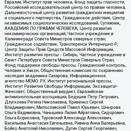
Евразии, Институт прав человека, Фонд защиты гласности,
Российский исследовательский центр по правам человека,
Дальневосточный центр развития гражданских инициатив
и социального партнерства, Гражданское действие, Центр
независимых социологических исследований, Сутяжник,
АКАДЕМИЯ ПО ПРАВАМ ЧЕЛОВЕКА, Центр развития
некоммерческих организаций, Частное учреждение в
Калининграде Совета Министров северных стран,
Гражданское содействие, Трансперенси Интернешнл-Р,
Центр Защиты Прав Средств Массовой Информации,
Институт развития прессы - Сибирь, Частное учреждение в
Санкт-Петербурге Совета Министров Северных Стран,
Фонд поддержки свободы прессы, Гражданский контроль,
Человек и Закон, Общественная комиссия по сохранению
наследия академика Сахарова, Информационное
агентство МЕМО. РУ, Институт региональной прессы,
Институт Развития Свободы Информации, Экозащита!-
Женсовет, Общественный вердикт, Евразийская
антимонопольная ассоциация, Бедушев Петр Петрович,
Дзугкоева Регина Николаевна, Кривенко Сергей
Владимирович, Милославский Павел Юрьевич, Шнырова
Ольга Вадимовна, Чанышева Лилия Айратовна, Сидорович
Ольга Борисовна, Туровский Александр Алексеевич,
Васильева Анастасия Евгеньевна, Ривина Анна Валерьевна,
Бойко Анатолий Николаевич, Дугин Сергей Георгиевич,