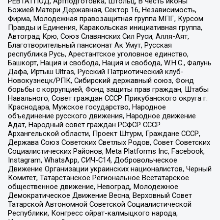
РЕВТАТПОД, Артподготовка, Штольц, В честь иконы
Божией Матери Державная, Сектор 16, Независимость,
Фирма, Молодежная правозащитная группа МПГ, Курсом
Правды и Единения, Каракольская инициативная группа,
Автоград Крю, Союз Славянских Сил Руси, Алля-Аят,
Благотворительный пансионат Ак Умут, Русская
республика Русь, Арестантское уголовное единство,
Башкорт, Нация и свобода, Нация и свобода, W.H.С., Фалунь
Дафа, Иртыш Ultras, Русский Патриотический клуб-
Новокузнецк/РПК, Сибирский державный союз, Фонд
борьбы с коррупцией, Фонд защиты прав граждан, Штабы
Навального, Совет граждан СССР Прикубанского округа г.
Краснодара, Мужское государство, Народное
объединение русского движения, Народное движение
Адат, Народный совет граждан РСФСР СССР
Архангельской области, Проект Штурм, Граждане СССР,
Держава Союз Советских Светлых Родов, Совет Советских
Социалистических Районов, Meta Platforms Inc, Facebook,
Instagram, WhatsApp, СИЧ-С14, Добровольческое
Движение Организации украинских националистов, Черный
Комитет, Татарстанское Региональное Всетатарское
общественное движение, Невоград, Молодежное
Демократическое Движение Весна, Верховный Совет
Татарской Автономной Советской Социалистической
Республики, Конгресс ойрат-калмыцкого народа,