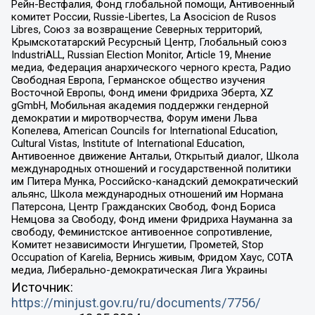
Рейн-Вестфалия, Фонд глобальной помощи, Антивоенный
комитет России, Russie-Libertes, La Asocicion de Rusos
Libres, Союз за возвращение Северных территорий,
Крымскотатарский Ресурсный Центр, Глобальный союз
IndustriALL, Russian Election Monitor, Article 19, Мнение
медиа, Федерация анархического черного креста, Радио
Свободная Европа, Германское общество изучения
Восточной Европы, Фонд имени Фридриха Эберта, XZ
gGmbH, Мобильная академия поддержки гендерной
демократии и миротворчества, Форум имени Льва
Копелева, American Councils for International Education,
Cultural Vistas, Institute of International Education,
Антивоенное движение Антальи, Открытый диалог, Школа
международных отношений и государственной политики
им Питера Мунка, Российско-канадский демократический
альянс, Школа международных отношений им Нормана
Патерсона, Центр Гражданских Свобод, Фонд Бориса
Немцова за Свободу, Фонд имени Фридриха Науманна за
свободу, Феминистское антивоенное сопротивление,
Комитет независимости Ингушетии, Прометей, Stop
Occupation of Karelia, Вернись живым, Фридом Хаус, СОТА
медиа, Либерально-демократическая Лига Украины
Источник:
https://minjust.gov.ru/ru/documents/7756/