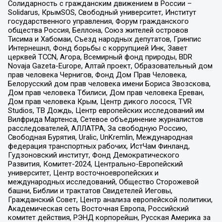
Солидарность с гражданским движением в России –
Solidarus, КрымSOS, Свободный университет, Институт
государственного управления, Форум гражданского
общества Россия, Беллона, Союз жителей островов
Тисима и Хабомаи, Съезд народных депутатов, Гринпис
Интернешнл, Фонд борьбы с коррупцией Инк, Завет
церквей TCCN, Агора, Всемирный фонд природы, BDR
Novaja Gazeta-Europe, Алтай проект, Образовательный дом
прав человека Чернигов, Фонд Дом Прав Человека,
Белорусский дом прав человека имени Бориса Звозскова,
Дом прав человека Тбилиси, Дом прав человека Ереван,
Дом прав человека Крым, Центр дикого лосося, TVR
Studios, ТВ Дождь, Центр европейских исследований им
Вилфрида Мартенса, Сетевое объединение журналистов
расследователей, АЛЛАТРА, За свободную Россию,
Свободная Бурятия, Uralic, UnKremlin, Международная
федерация транспортных рабочих, ИстЧам Финланд,
Гудзоновский институт, Фонд Демократического
Развития, Комитет-2024, Центрально-Европейский
университет, Центр восточноевропейских и
международных исследований, Общество Сторожевой
башни, Библии и трактатов Свидетелей Иеговы,
Гражданский Совет, Центр анализа европейской политики,
Академическая сеть Восточная Европа, Российский
комитет действия, РЭНД корпорейшн, Русская Америка за