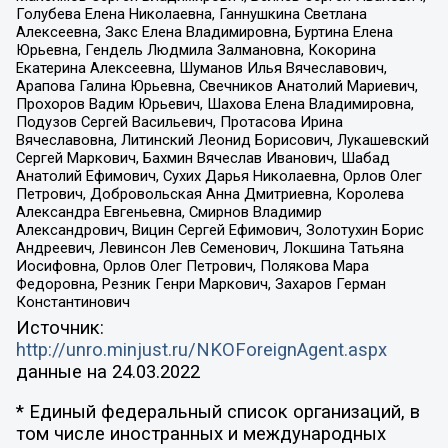
Голубева Елена Николаевна, Ганнушкина Светлана
Алексеевна, Закс Елена Владимировна, Буртина Елена
Юрьевна, Гендель Людмила Залмановна, Кокорина
Екатерина Алексеевна, Шуманов Илья Вячеславович,
Арапова Галина Юрьевна, Свечников Анатолий Мариевич,
Прохоров Вадим Юрьевич, Шахова Елена Владимировна,
Подузов Сергей Васильевич, Протасова Ирина
Вячеславовна, Литинский Леонид Борисович, Лукашевский
Сергей Маркович, Бахмин Вячеслав Иванович, Шабад
Анатолий Ефимович, Сухих Дарья Николаевна, Орлов Олег
Петрович, Добровольская Анна Дмитриевна, Королева
Александра Евгеньевна, Смирнов Владимир
Александрович, Вицин Сергей Ефимович, Золотухин Борис
Андреевич, Левинсон Лев Семенович, Локшина Татьяна
Иосифовна, Орлов Олег Петрович, Полякова Мара
Федоровна, Резник Генри Маркович, Захаров Герман
Константинович
Источник:
http://unro.minjust.ru/NKOForeignAgent.aspx
данные на
24.03.2022
* Единый федеральный список организаций, в
том числе иностранных и международных