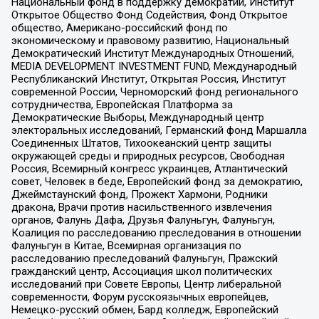
Национальный фонд в поддержку демократии, Институт
Открытое Общество Фонд Содействия, Фонд Открытое
общество, Американо-российский фонд по
экономическому и правовому развитию, Национальный
Демократический Институт Международных Отношений,
MEDIA DEVELOPMENT INVESTMENT FUND, Международный
Республиканский Институт, Открытая Россия, Институт
современной России, Черноморский фонд регионального
сотрудничества, Европейская Платформа за
Демократические Выборы, Международный центр
электоральных исследований, Германский фонд Маршалла
Соединенных Штатов, Тихоокеанский центр защиты
окружающей среды и природных ресурсов, Свободная
Россия, Всемирный конгресс украинцев, Атлантический
совет, Человек в беде, Европейский фонд за демократию,
Джеймстаунский фонд, Прожект Хармони, Родники
дракона, Врачи против насильственного извлечения
органов, Фалунь Дафа, Друзья Фалуньгун, Фалуньгун,
Коалиция по расследованию преследования в отношении
Фалуньгун в Китае, Всемирная организация по
расследованию преследований Фалуньгун, Пражский
гражданский центр, Ассоциация школ политических
исследований при Совете Европы, Центр либеральной
современности, Форум русскоязычных европейцев,
Немецко-русский обмен, Бард колледж, Европейский