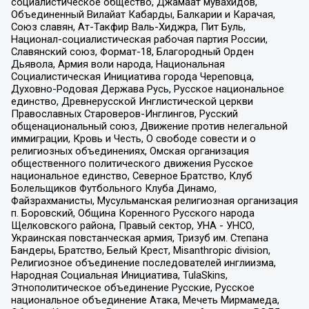
социалистическое общество, Джамаат мувахидов,
Объединенный Вилайат Кабарды, Балкарии и Карачая,
Союз славян, Ат-Такфир Валь-Хиджра, Пит Буль,
Национал-социалистическая рабочая партия России,
Славянский союз, Формат-18, Благородный Орден
Дьявола, Армия воли народа, Национальная
Социалистическая Инициатива города Череповца,
Духовно-Родовая Держава Русь, Русское национальное
единство, Древнерусской Инглистической церкви
Православных Староверов-Инглингов, Русский
общенациональный союз, Движение против нелегальной
иммиграции, Кровь и Честь, О свободе совести и о
религиозных объединениях, Омская организация
общественного политического движения Русское
национальное единство, Северное Братство, Клуб
Болельщиков Футбольного Клуба Динамо,
Файзрахманисты, Мусульманская религиозная организация
п. Боровский, Община Коренного Русского народа
Щелковского района, Правый сектор, УНА - УНСО,
Украинская повстанческая армия, Тризуб им. Степана
Бандеры, Братство, Белый Крест, Misanthropic division,
Религиозное объединение последователей инглиизма,
Народная Социальная Инициатива, TulaSkins,
Этнополитическое объединение Русские, Русское
национальное объединение Атака, Мечеть Мирмамеда,