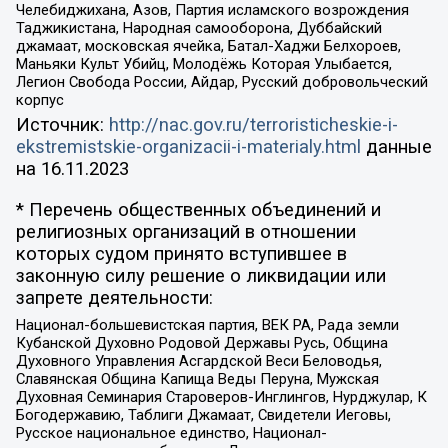
Челебиджихана, Азов, Партия исламского возрождения
Таджикистана, Народная самооборона, Дуббайский
джамаат, московская ячейка, Батал-Хаджи Белхороев,
Маньяки Культ Убийц, Молодёжь Которая Улыбается,
Легион Свобода России, Айдар, Русский добровольческий
корпус
Источник:
http://nac.gov.ru/terroristicheskie-i-
ekstremistskie-organizacii-i-materialy.html
данные
на
16.11.2023
* Перечень общественных объединений и
религиозных организаций в отношении
которых судом принято вступившее в
законную силу решение о ликвидации или
запрете деятельности:
Национал-большевистская партия, ВЕК РА, Рада земли
Кубанской Духовно Родовой Державы Русь, Община
Духовного Управления Асгардской Веси Беловодья,
Славянская Община Капища Веды Перуна, Мужская
Духовная Семинария Староверов-Инглингов, Нурджулар, К
Богодержавию, Таблиги Джамаат, Свидетели Иеговы,
Русское национальное единство, Национал-