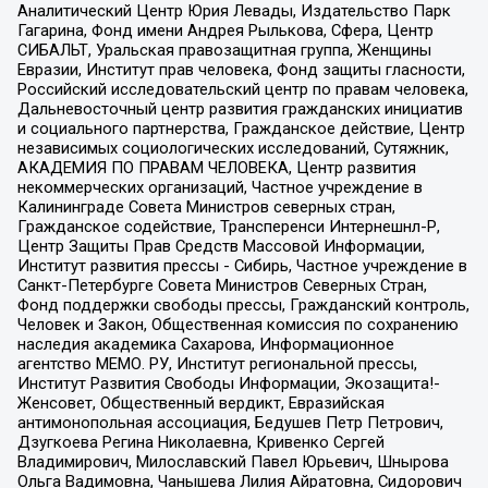
Аналитический Центр Юрия Левады, Издательство Парк
Гагарина, Фонд имени Андрея Рылькова, Сфера, Центр
СИБАЛЬТ, Уральская правозащитная группа, Женщины
Евразии, Институт прав человека, Фонд защиты гласности,
Российский исследовательский центр по правам человека,
Дальневосточный центр развития гражданских инициатив
и социального партнерства, Гражданское действие, Центр
независимых социологических исследований, Сутяжник,
АКАДЕМИЯ ПО ПРАВАМ ЧЕЛОВЕКА, Центр развития
некоммерческих организаций, Частное учреждение в
Калининграде Совета Министров северных стран,
Гражданское содействие, Трансперенси Интернешнл-Р,
Центр Защиты Прав Средств Массовой Информации,
Институт развития прессы - Сибирь, Частное учреждение в
Санкт-Петербурге Совета Министров Северных Стран,
Фонд поддержки свободы прессы, Гражданский контроль,
Человек и Закон, Общественная комиссия по сохранению
наследия академика Сахарова, Информационное
агентство МЕМО. РУ, Институт региональной прессы,
Институт Развития Свободы Информации, Экозащита!-
Женсовет, Общественный вердикт, Евразийская
антимонопольная ассоциация, Бедушев Петр Петрович,
Дзугкоева Регина Николаевна, Кривенко Сергей
Владимирович, Милославский Павел Юрьевич, Шнырова
Ольга Вадимовна, Чанышева Лилия Айратовна, Сидорович