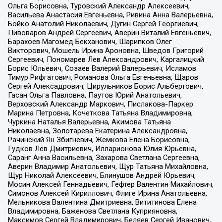
Ольга Борисовна, Туровский Александр Алексеевич,
Васильева Анастасия Евгеньевна, Ривина Анна Валерьевна,
Бойко Анатолий Николаевич, Дугин Сергей Георгиевич,
Пивоваров Андрей Сергеевич, Аверин Виталий Евгеньевич,
Барахоев Магомед Бекханович, Шарипков Олег
Викторович, Мошель Ирина Ароновна, Шведов Григорий
Сергеевич, Пономарев Лев Александрович, Каргалицкий
Борис Юльевич, Созаев Валерий Валерьевич, Исламов
Тимур Рифгатович, Романова Ольга Евгеньевна, Щаров
Сергей Алексадрович, Цирульников Борис Альбертович,
Гасан Ольга Павловна, Паутов Юрий Анатольевич,
Верховский Александр Маркович, Пислакова-Паркер
Марина Петровна, Кочеткова Татьяна Владимировна,
Чуркина Наталья Валерьевна, Акимова Татьяна
Николаевна, Золотарева Екатерина Александровна,
Рачинский Ян Збигневич, Жемкова Елена Борисовна,
Гудков Лев Дмитриевич, Илларионова Юлия Юрьевна,
Саранг Анна Васильевна, Захарова Светлана Сергеевна,
Аверин Владимир Анатольевич, Щур Татьяна Михайловна,
Щур Николай Алексеевич, Блинушов Андрей Юрьевич,
Мосин Алексей Геннадьевич, Гефтер Валентин Михайлович,
Симонов Алексей Кириллович, Флиге Ирина Анатольевна,
Мельникова Валентина Дмитриевна, Вититинова Елена
Владимировна, Баженова Светлана Куприяновна,
Максимов Сергей Владимирович, Беляев Сергей Иванович,