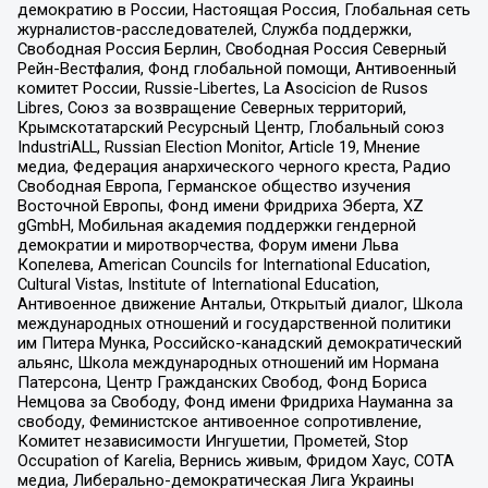
демократию в России, Настоящая Россия, Глобальная сеть
журналистов-расследователей, Служба поддержки,
Свободная Россия Берлин, Свободная Россия Северный
Рейн-Вестфалия, Фонд глобальной помощи, Антивоенный
комитет России, Russie-Libertes, La Asocicion de Rusos
Libres, Союз за возвращение Северных территорий,
Крымскотатарский Ресурсный Центр, Глобальный союз
IndustriALL, Russian Election Monitor, Article 19, Мнение
медиа, Федерация анархического черного креста, Радио
Свободная Европа, Германское общество изучения
Восточной Европы, Фонд имени Фридриха Эберта, XZ
gGmbH, Мобильная академия поддержки гендерной
демократии и миротворчества, Форум имени Льва
Копелева, American Councils for International Education,
Cultural Vistas, Institute of International Education,
Антивоенное движение Антальи, Открытый диалог, Школа
международных отношений и государственной политики
им Питера Мунка, Российско-канадский демократический
альянс, Школа международных отношений им Нормана
Патерсона, Центр Гражданских Свобод, Фонд Бориса
Немцова за Свободу, Фонд имени Фридриха Науманна за
свободу, Феминистское антивоенное сопротивление,
Комитет независимости Ингушетии, Прометей, Stop
Occupation of Karelia, Вернись живым, Фридом Хаус, СОТА
медиа, Либерально-демократическая Лига Украины