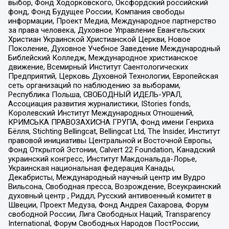
выбор, Фонд Ходорковского, Оксфордский российский
фонд, Фонд Будущее России, Компания свободы
информации, Проект Медиа, Международное партнерство
за права человека, Духовное Управление Евангельских
Христиан Украинской Христианской Церкви, Новое
Поколение, Духовное Учебное Заведение Международный
Библейский Колледж, Международное христианское
движение, Всемирный Институт Саентологических
Предприятий, Церковь Духовной Технологии, Европейская
сеть организаций по наблюдению за выборами,
Республика Польша, СВОБОДНЫЙ ИДЕЛЬ-УРАЛ,
Ассоциация развития журналистики, IStories fonds,
Королевский Институт Международных Отношений,
КРИМСЬКА ПРАВОЗАХИСНА ГРУПА, Фонд имени Генриха
Бёлля, Stichting Bellingcat, Bellingcat Ltd, The Insider, Институт
правовой инициативы Центральной и Восточной Европы,
Фонд Открытой Эстонии, Calvert 22 Foundation, Канадский
украинский конгресс, Институт Макдональда-Лорье,
Украинская национальная федерация Канады,
Декабристы, Международный научный центр им Вудро
Вильсона, Свободная пресса, Возрождение, Всеукраинский
духовный центр , Риддл, Русский антивоенный комитет в
Швеции, Проект Медуза, Фонд Андрея Сахарова, Форум
свободной России, Лига Свободных Наций, Transparеncy
International, Форум Свободных Народов ПостРоссии,