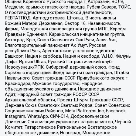
Община Коренного Русского народа г. Астрахани, ВОЛЯ,
Меджлис крымскотатарского народа, Рубеж Севера, ТОЙС,
О противодействии экстремистской деятельности,
РЕВТАТПОД, Артподготовка, Штольц, В честь иконы
Божией Матери Державная, Сектор 16, Независимость,
Фирма, Молодежная правозащитная группа МПГ, Курсом
Правды и Единения, Каракольская инициативная группа,
Автоград Крю, Союз Славянских Сил Руси, Алля-Аят,
Благотворительный пансионат Ак Умут, Русская
республика Русь, Арестантское уголовное единство,
Башкорт, Нация и свобода, Нация и свобода, W.H.С., Фалунь
Дафа, Иртыш Ultras, Русский Патриотический клуб-
Новокузнецк/РПК, Сибирский державный союз, Фонд
борьбы с коррупцией, Фонд защиты прав граждан, Штабы
Навального, Совет граждан СССР Прикубанского округа г.
Краснодара, Мужское государство, Народное
объединение русского движения, Народное движение
Адат, Народный совет граждан РСФСР СССР
Архангельской области, Проект Штурм, Граждане СССР,
Держава Союз Советских Светлых Родов, Совет Советских
Социалистических Районов, Meta Platforms Inc, Facebook,
Instagram, WhatsApp, СИЧ-С14, Добровольческое
Движение Организации украинских националистов, Черный
Комитет, Татарстанское Региональное Всетатарское
общественное движение, Невоград, Молодежное