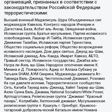
организаций, признанных в соответствии с
законодательством Российской Федерации
террористическими:
Высший военный Маджлисуль Шура Объединенных сил
моджахедов Кавказа, Конгресс народов Ичкерии и
Дагестана, База, Асбат аль-Ансар, Священная война,
Исламская группа, Братья-мусульмане, Партия исламского
освобождения, Лашкар-И-Тайба, Исламская группа,
Движение Талибан, Исламская партия Туркестана,
Общество социальных реформ, Общество возрождения
исламского наследия, Дом двух святых, Джунд аш-Шам,
Исламский джихад, Аль-Каида, Имарат Кавказ, АБТО,
Правый сектор, Исламское государство, Джабха аль-
Нусра ли-Ахль аш-Шам, Народное ополчение имени К.
Минина и Д. Пожарского, Аджр от Аллаха Субхану уа
Тагьаля SHAM, АУМ Синрике, Муджахеды джамаата Ат-
Тавхида Валь-Джихад, Чистопольский Джамаат, Рохнамо
ба суи давлати исломи, Террористическое сообщество
Сеть, Катиба Таухид валь-Джихад, Хайят Тахрир аш-Шам,
Ахлю Сунна Валь Джамаа, National Socialism/White Power,
Артподготовка, Религиозная группа “Джамаат “Красный
пахарь”, Колумбайн, Хатлонский джамаат, Мусульманская
религиозная группа п. Кушкуль г. Оренбург, Крымско-
татарский добровольческий батальон имени Номана