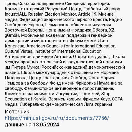
Libres, Союз за возвращение Северных территорий,
Крымскотатарский Ресурсный Центр, Глобальный союз
IndustriALL, Russian Election Monitor, Article 19, Мнение
медиа, Федерация анархического черного креста, Радио
Свободная Европа, Германское общество изучения
Восточной Европы, Фонд имени Фридриха Эберта, XZ
gGmbH, Мобильная академия поддержки гендерной
демократии и миротворчества, Форум имени Льва
Копелева, American Councils for International Education,
Cultural Vistas, Institute of International Education,
Антивоенное движение Антальи, Открытый диалог, Школа
международных отношений и государственной политики
им Питера Мунка, Российско-канадский демократический
альянс, Школа международных отношений им Нормана
Патерсона, Центр Гражданских Свобод, Фонд Бориса
Немцова за Свободу, Фонд имени Фридриха Науманна за
свободу, Феминистское антивоенное сопротивление,
Комитет независимости Ингушетии, Прометей, Stop
Occupation of Karelia, Вернись живым, Фридом Хаус, СОТА
медиа, Либерально-демократическая Лига Украины
Источник:
https://minjust.gov.ru/ru/documents/7756/
данные на
13.05.2024