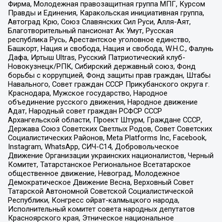
Фирма, Молодежная правозащитная группа МПГ, Курсом
Правды и Единения, Каракольская инициативная группа,
Автоград Крю, Союз Славянских Сил Руси, Алля-Аят,
Благотворительный пансионат Ак Умут, Русская
республика Русь, Арестантское уголовное единство,
Башкорт, Нация и свобода, Нация и свобода, W.H.С., Фалунь
Дафа, Иртыш Ultras, Русский Патриотический клуб-
Новокузнецк/РПК, Сибирский державный союз, Фонд
борьбы с коррупцией, Фонд защиты прав граждан, Штабы
Навального, Совет граждан СССР Прикубанского округа г.
Краснодара, Мужское государство, Народное
объединение русского движения, Народное движение
Адат, Народный совет граждан РСФСР СССР
Архангельской области, Проект Штурм, Граждане СССР,
Держава Союз Советских Светлых Родов, Совет Советских
Социалистических Районов, Meta Platforms Inc, Facebook,
Instagram, WhatsApp, СИЧ-С14, Добровольческое
Движение Организации украинских националистов, Черный
Комитет, Татарстанское Региональное Всетатарское
общественное движение, Невоград, Молодежное
Демократическое Движение Весна, Верховный Совет
Татарской Автономной Советской Социалистической
Республики, Конгресс ойрат-калмыцкого народа,
Исполнительный комитет совета народных депутатов
Красноярского края, Этническое национальное