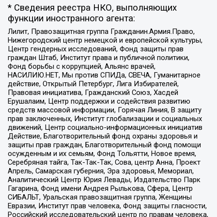
* Сведения реестра НКО, выполняющих
функции иностранного агента:
Лилит, Правозащитная группа Гражданин.Армия.Право,
Нижегородский центр немецкой и европейской культуры,
Центр гендерных исследований, Фонд защиты прав
граждан Штаб, Институт права и публичной политики,
Фонд борьбы с коррупцией, Альянс врачей,
НАСИЛИЮ.НЕТ, Мы против СПИДа, СВЕЧА, Гуманитарное
действие, Открытый Петербург, Лига Избирателей,
Правовая инициатива, Гражданский Союз, Хасдей
Ерушалаим, Центр поддержки и содействия развитию
средств массовой информации, Горячая Линия, В защиту
прав заключенных, Институт глобализации и социальных
движений, Центр социально-информационных инициатив
Действие, Благотворительный фонд охраны здоровья и
защиты прав граждан, Благотворительный фонд помощи
осужденным и их семьям, Фонд Тольятти, Новое время,
Серебряная тайга, Так-Так-Так, Сова, центр Анна, Проект
Апрель, Самарская губерния, Эра здоровья, Мемориал,
Аналитический Центр Юрия Левады, Издательство Парк
Гагарина, Фонд имени Андрея Рылькова, Сфера, Центр
СИБАЛЬТ, Уральская правозащитная группа, Женщины
Евразии, Институт прав человека, Фонд защиты гласности,
Российский исследовательский центр по правам человека,