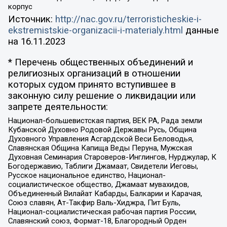
корпус
Источник:
http://nac.gov.ru/terroristicheskie-i-
ekstremistskie-organizacii-i-materialy.html
данные
на
16.11.2023
* Перечень общественных объединений и
религиозных организаций в отношении
которых судом принято вступившее в
законную силу решение о ликвидации или
запрете деятельности:
Национал-большевистская партия, ВЕК РА, Рада земли
Кубанской Духовно Родовой Державы Русь, Община
Духовного Управления Асгардской Веси Беловодья,
Славянская Община Капища Веды Перуна, Мужская
Духовная Семинария Староверов-Инглингов, Нурджулар, К
Богодержавию, Таблиги Джамаат, Свидетели Иеговы,
Русское национальное единство, Национал-
социалистическое общество, Джамаат мувахидов,
Объединенный Вилайат Кабарды, Балкарии и Карачая,
Союз славян, Ат-Такфир Валь-Хиджра, Пит Буль,
Национал-социалистическая рабочая партия России,
Славянский союз, Формат-18, Благородный Орден