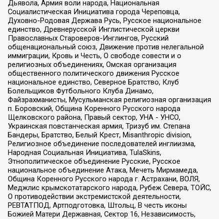
Дьявола, Армия воли народа, Национальная
Социалистическая Инициатива города Череповца,
Духовно-Родовая Держава Русь, Русское национальное
единство, Древнерусской Инглистической церкви
Православных Староверов-Инглингов, Русский
общенациональный союз, Движение против нелегальной
иммиграции, Кровь и Честь, О свободе совести и о
религиозных объединениях, Омская организация
общественного политического движения Русское
национальное единство, Северное Братство, Клуб
Болельщиков Футбольного Клуба Динамо,
Файзрахманисты, Мусульманская религиозная организация
п. Боровский, Община Коренного Русского народа
Щелковского района, Правый сектор, УНА - УНСО,
Украинская повстанческая армия, Тризуб им. Степана
Бандеры, Братство, Белый Крест, Misanthropic division,
Религиозное объединение последователей инглиизма,
Народная Социальная Инициатива, TulaSkins,
Этнополитическое объединение Русские, Русское
национальное объединение Атака, Мечеть Мирмамеда,
Община Коренного Русского народа г. Астрахани, ВОЛЯ,
Меджлис крымскотатарского народа, Рубеж Севера, ТОЙС,
О противодействии экстремистской деятельности,
РЕВТАТПОД, Артподготовка, Штольц, В честь иконы
Божией Матери Державная, Сектор 16, Независимость,