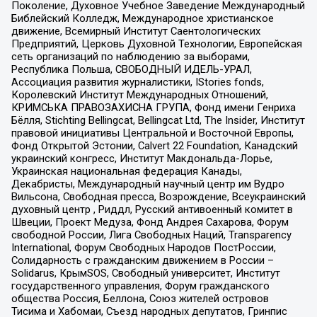
Поколение, Духовное Учебное Заведение Международный
Библейский Колледж, Международное христианское
движение, Всемирный Институт Саентологических
Предприятий, Церковь Духовной Технологии, Европейская
сеть организаций по наблюдению за выборами,
Республика Польша, СВОБОДНЫЙ ИДЕЛЬ-УРАЛ,
Ассоциация развития журналистики, IStories fonds,
Королевский Институт Международных Отношений,
КРИМСЬКА ПРАВОЗАХИСНА ГРУПА, Фонд имени Генриха
Бёлля, Stichting Bellingcat, Bellingcat Ltd, The Insider, Институт
правовой инициативы Центральной и Восточной Европы,
Фонд Открытой Эстонии, Calvert 22 Foundation, Канадский
украинский конгресс, Институт Макдональда-Лорье,
Украинская национальная федерация Канады,
Декабристы, Международный научный центр им Вудро
Вильсона, Свободная пресса, Возрождение, Всеукраинский
духовный центр , Риддл, Русский антивоенный комитет в
Швеции, Проект Медуза, Фонд Андрея Сахарова, Форум
свободной России, Лига Свободных Наций, Transparеncy
International, Форум Свободных Народов ПостРоссии,
Солидарность с гражданским движением в России –
Solidarus, КрымSOS, Свободный университет, Институт
государственного управления, Форум гражданского
общества Россия, Беллона, Союз жителей островов
Тисима и Хабомаи, Съезд народных депутатов, Гринпис