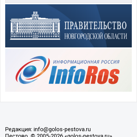
Редакция: info@golos-pestova.ru
Пестово, © 2005-2026 «golos-pestova.ru»