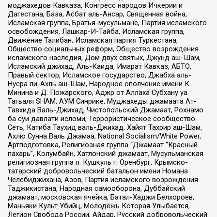
моджахедов Кавказа, Конгресс народов Ичкерии и
Дагестана, База, Асбат аль-Ансар, Священная война,
Исламская группа, Братья-мусульмане, Партия исламского
освобождения, Лашкар-И-Тайба, Исламская группа,
Движение Талибан, Исламская партия Туркестана,
Общество социальных реформ, Общество возрождения
исламского наследия, Дом двух святых, Джунд аш-Шам,
Исламский джихад, Аль-Каида, Имарат Кавказ, АБТО,
Правый сектор, Исламское государство, Джабха аль-
Нусра ли-Ахль аш-Шам, Народное ополчение имени К.
Минина и Д. Пожарского, Аджр от Аллаха Субхану уа
Тагьаля SHAM, АУМ Синрике, Муджахеды джамаата Ат-
Тавхида Валь-Джихад, Чистопольский Джамаат, Рохнамо
ба суи давлати исломи, Террористическое сообщество
Сеть, Катиба Таухид валь-Джихад, Хайят Тахрир аш-Шам,
Ахлю Сунна Валь Джамаа, National Socialism/White Power,
Артподготовка, Религиозная группа “Джамаат “Красный
пахарь”, Колумбайн, Хатлонский джамаат, Мусульманская
религиозная группа п. Кушкуль г. Оренбург, Крымско-
татарский добровольческий батальон имени Номана
Челебиджихана, Азов, Партия исламского возрождения
Таджикистана, Народная самооборона, Дуббайский
джамаат, московская ячейка, Батал-Хаджи Белхороев,
Маньяки Культ Убийц, Молодёжь Которая Улыбается,
Легион Свобода России, Айдар, Русский добровольческий