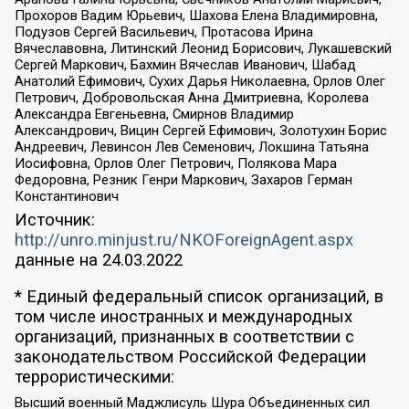
Прохоров Вадим Юрьевич, Шахова Елена Владимировна,
Подузов Сергей Васильевич, Протасова Ирина
Вячеславовна, Литинский Леонид Борисович, Лукашевский
Сергей Маркович, Бахмин Вячеслав Иванович, Шабад
Анатолий Ефимович, Сухих Дарья Николаевна, Орлов Олег
Петрович, Добровольская Анна Дмитриевна, Королева
Александра Евгеньевна, Смирнов Владимир
Александрович, Вицин Сергей Ефимович, Золотухин Борис
Андреевич, Левинсон Лев Семенович, Локшина Татьяна
Иосифовна, Орлов Олег Петрович, Полякова Мара
Федоровна, Резник Генри Маркович, Захаров Герман
Константинович
Источник:
http://unro.minjust.ru/NKOForeignAgent.aspx
данные на
24.03.2022
* Единый федеральный список организаций, в
том числе иностранных и международных
организаций, признанных в соответствии с
законодательством Российской Федерации
террористическими:
Высший военный Маджлисуль Шура Объединенных сил