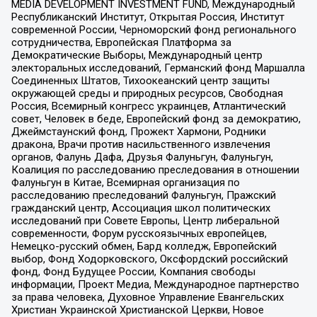
MEDIA DEVELOPMENT INVESTMENT FUND, Международный
Республиканский Институт, Открытая Россия, Институт
современной России, Черноморский фонд регионального
сотрудничества, Европейская Платформа за
Демократические Выборы, Международный центр
электоральных исследований, Германский фонд Маршалла
Соединенных Штатов, Тихоокеанский центр защиты
окружающей среды и природных ресурсов, Свободная
Россия, Всемирный конгресс украинцев, Атлантический
совет, Человек в беде, Европейский фонд за демократию,
Джеймстаунский фонд, Прожект Хармони, Родники
дракона, Врачи против насильственного извлечения
органов, Фалунь Дафа, Друзья Фалуньгун, Фалуньгун,
Коалиция по расследованию преследования в отношении
Фалуньгун в Китае, Всемирная организация по
расследованию преследований Фалуньгун, Пражский
гражданский центр, Ассоциация школ политических
исследований при Совете Европы, Центр либеральной
современности, Форум русскоязычных европейцев,
Немецко-русский обмен, Бард колледж, Европейский
выбор, Фонд Ходорковского, Оксфордский российский
фонд, Фонд Будущее России, Компания свободы
информации, Проект Медиа, Международное партнерство
за права человека, Духовное Управление Евангельских
Христиан Украинской Христианской Церкви, Новое