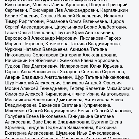
Викторович, Мошель Ирина Ароновна, Шведов Григорий
Сергеевич, Пономарев Лев Александрович, Каргалицкий
Борис Юльевич, Созаев Валерий Валерьевич, Исламов
Тимур Рифгатович, Романова Ольга Евгеньевна, Щаров
Сергей Алексадрович, Цирульников Борис Альбертович,
Гасан Ольга Павловна, Паутов Юрий Анатольевич,
Верховский Александр Маркович, Пислакова-Паркер
Марина Петровна, Кочеткова Татьяна Владимировна,
Чуркина Наталья Валерьевна, Акимова Татьяна
Николаевна, Золотарева Екатерина Александровна,
Рачинский Ян Збигневич, Жемкова Елена Борисовна,
Гудков Лев Дмитриевич, Илларионова Юлия Юрьевна,
Саранг Анна Васильевна, Захарова Светлана Сергеевна,
Аверин Владимир Анатольевич, Щур Татьяна Михайловна,
Щур Николай Алексеевич, Блинушов Андрей Юрьевич,
Мосин Алексей Геннадьевич, Гефтер Валентин Михайлович,
Симонов Алексей Кириллович, Флиге Ирина Анатольевна,
Мельникова Валентина Дмитриевна, Вититинова Елена
Владимировна, Баженова Светлана Куприяновна,
Максимов Сергей Владимирович, Беляев Сергей Иванович,
Голубева Елена Николаевна, Ганнушкина Светлана
Алексеевна, Закс Елена Владимировна, Буртина Елена
Юрьевна, Гендель Людмила Залмановна, Кокорина
Екатерина Алексеевна, Шуманов Илья Вячеславович,
Арапова Галина Юрьевна, Свечников Анатолий Мариевич,