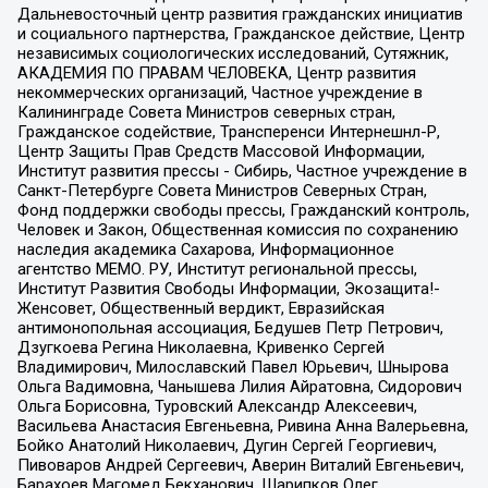
Дальневосточный центр развития гражданских инициатив
и социального партнерства, Гражданское действие, Центр
независимых социологических исследований, Сутяжник,
АКАДЕМИЯ ПО ПРАВАМ ЧЕЛОВЕКА, Центр развития
некоммерческих организаций, Частное учреждение в
Калининграде Совета Министров северных стран,
Гражданское содействие, Трансперенси Интернешнл-Р,
Центр Защиты Прав Средств Массовой Информации,
Институт развития прессы - Сибирь, Частное учреждение в
Санкт-Петербурге Совета Министров Северных Стран,
Фонд поддержки свободы прессы, Гражданский контроль,
Человек и Закон, Общественная комиссия по сохранению
наследия академика Сахарова, Информационное
агентство МЕМО. РУ, Институт региональной прессы,
Институт Развития Свободы Информации, Экозащита!-
Женсовет, Общественный вердикт, Евразийская
антимонопольная ассоциация, Бедушев Петр Петрович,
Дзугкоева Регина Николаевна, Кривенко Сергей
Владимирович, Милославский Павел Юрьевич, Шнырова
Ольга Вадимовна, Чанышева Лилия Айратовна, Сидорович
Ольга Борисовна, Туровский Александр Алексеевич,
Васильева Анастасия Евгеньевна, Ривина Анна Валерьевна,
Бойко Анатолий Николаевич, Дугин Сергей Георгиевич,
Пивоваров Андрей Сергеевич, Аверин Виталий Евгеньевич,
Барахоев Магомед Бекханович, Шарипков Олег