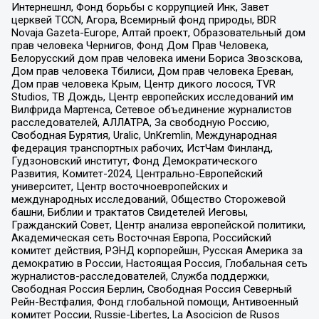
Интернешнл, Фонд борьбы с коррупцией Инк, Завет
церквей TCCN, Агора, Всемирный фонд природы, BDR
Novaja Gazeta-Europe, Алтай проект, Образовательный дом
прав человека Чернигов, Фонд Дом Прав Человека,
Белорусский дом прав человека имени Бориса Звозскова,
Дом прав человека Тбилиси, Дом прав человека Ереван,
Дом прав человека Крым, Центр дикого лосося, TVR
Studios, ТВ Дождь, Центр европейских исследований им
Вилфрида Мартенса, Сетевое объединение журналистов
расследователей, АЛЛАТРА, За свободную Россию,
Свободная Бурятия, Uralic, UnKremlin, Международная
федерация транспортных рабочих, ИстЧам Финланд,
Гудзоновский институт, Фонд Демократического
Развития, Комитет-2024, Центрально-Европейский
университет, Центр восточноевропейских и
международных исследований, Общество Сторожевой
башни, Библии и трактатов Свидетелей Иеговы,
Гражданский Совет, Центр анализа европейской политики,
Академическая сеть Восточная Европа, Российский
комитет действия, РЭНД корпорейшн, Русская Америка за
демократию в России, Настоящая Россия, Глобальная сеть
журналистов-расследователей, Служба поддержки,
Свободная Россия Берлин, Свободная Россия Северный
Рейн-Вестфалия, Фонд глобальной помощи, Антивоенный
комитет России, Russie-Libertes, La Asocicion de Rusos