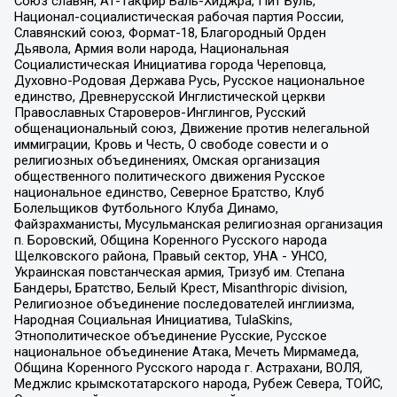
Союз славян, Ат-Такфир Валь-Хиджра, Пит Буль,
Национал-социалистическая рабочая партия России,
Славянский союз, Формат-18, Благородный Орден
Дьявола, Армия воли народа, Национальная
Социалистическая Инициатива города Череповца,
Духовно-Родовая Держава Русь, Русское национальное
единство, Древнерусской Инглистической церкви
Православных Староверов-Инглингов, Русский
общенациональный союз, Движение против нелегальной
иммиграции, Кровь и Честь, О свободе совести и о
религиозных объединениях, Омская организация
общественного политического движения Русское
национальное единство, Северное Братство, Клуб
Болельщиков Футбольного Клуба Динамо,
Файзрахманисты, Мусульманская религиозная организация
п. Боровский, Община Коренного Русского народа
Щелковского района, Правый сектор, УНА - УНСО,
Украинская повстанческая армия, Тризуб им. Степана
Бандеры, Братство, Белый Крест, Misanthropic division,
Религиозное объединение последователей инглиизма,
Народная Социальная Инициатива, TulaSkins,
Этнополитическое объединение Русские, Русское
национальное объединение Атака, Мечеть Мирмамеда,
Община Коренного Русского народа г. Астрахани, ВОЛЯ,
Меджлис крымскотатарского народа, Рубеж Севера, ТОЙС,