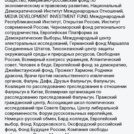
общество, Американо-российский фонд по
экономическому и правовому развитию, Национальный
Демократический Институт Международных Отношений,
MEDIA DEVELOPMENT INVESTMENT FUND, Международный
Республиканский Институт, Открытая Россия, Институт
современной России, Черноморский фонд регионального
сотрудничества, Европейская Платформа за
Демократические Выборы, Международный центр
электоральных исследований, Германский фонд Маршалла
Соединенных Штатов, Тихоокеанский центр защиты
окружающей среды и природных ресурсов, Свободная
Россия, Всемирный конгресс украинцев, Атлантический
совет, Человек в беде, Европейский фонд за демократию,
Джеймстаунский фонд, Прожект Хармони, Родники
дракона, Врачи против насильственного извлечения
органов, Фалунь Дафа, Друзья Фалуньгун, Фалуньгун,
Коалиция по расследованию преследования в отношении
Фалуньгун в Китае, Всемирная организация по
расследованию преследований Фалуньгун, Пражский
гражданский центр, Ассоциация школ политических
исследований при Совете Европы, Центр либеральной
современности, Форум русскоязычных европейцев,
Немецко-русский обмен, Бард колледж, Европейский
выбор, Фонд Ходорковского, Оксфордский российский
фонд, Фонд Будущее России, Компания свободы