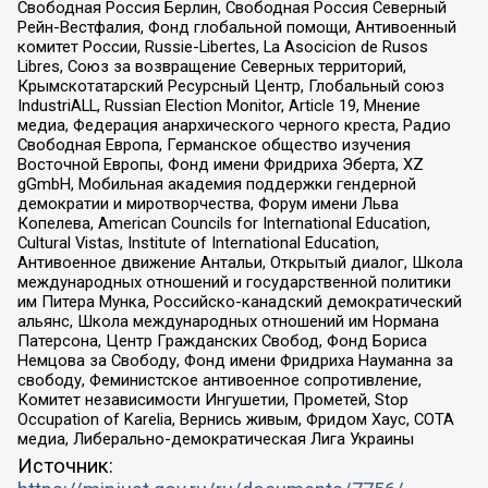
Свободная Россия Берлин, Свободная Россия Северный
Рейн-Вестфалия, Фонд глобальной помощи, Антивоенный
комитет России, Russie-Libertes, La Asocicion de Rusos
Libres, Союз за возвращение Северных территорий,
Крымскотатарский Ресурсный Центр, Глобальный союз
IndustriALL, Russian Election Monitor, Article 19, Мнение
медиа, Федерация анархического черного креста, Радио
Свободная Европа, Германское общество изучения
Восточной Европы, Фонд имени Фридриха Эберта, XZ
gGmbH, Мобильная академия поддержки гендерной
демократии и миротворчества, Форум имени Льва
Копелева, American Councils for International Education,
Cultural Vistas, Institute of International Education,
Антивоенное движение Антальи, Открытый диалог, Школа
международных отношений и государственной политики
им Питера Мунка, Российско-канадский демократический
альянс, Школа международных отношений им Нормана
Патерсона, Центр Гражданских Свобод, Фонд Бориса
Немцова за Свободу, Фонд имени Фридриха Науманна за
свободу, Феминистское антивоенное сопротивление,
Комитет независимости Ингушетии, Прометей, Stop
Occupation of Karelia, Вернись живым, Фридом Хаус, СОТА
медиа, Либерально-демократическая Лига Украины
Источник: