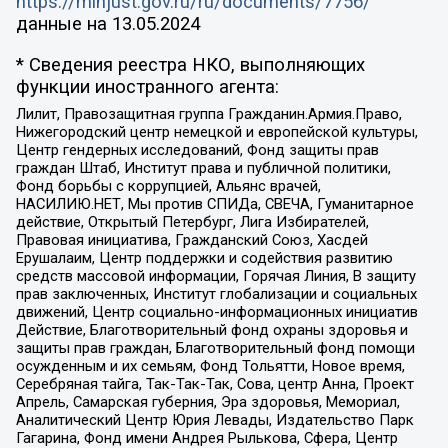
https://minjust.gov.ru/ru/documents/7756/
данные на
13.05.2024
* Сведения реестра НКО, выполняющих
функции иностранного агента:
Лилит, Правозащитная группа Гражданин.Армия.Право,
Нижегородский центр немецкой и европейской культуры,
Центр гендерных исследований, Фонд защиты прав
граждан Штаб, Институт права и публичной политики,
Фонд борьбы с коррупцией, Альянс врачей,
НАСИЛИЮ.НЕТ, Мы против СПИДа, СВЕЧА, Гуманитарное
действие, Открытый Петербург, Лига Избирателей,
Правовая инициатива, Гражданский Союз, Хасдей
Ерушалаим, Центр поддержки и содействия развитию
средств массовой информации, Горячая Линия, В защиту
прав заключенных, Институт глобализации и социальных
движений, Центр социально-информационных инициатив
Действие, Благотворительный фонд охраны здоровья и
защиты прав граждан, Благотворительный фонд помощи
осужденным и их семьям, Фонд Тольятти, Новое время,
Серебряная тайга, Так-Так-Так, Сова, центр Анна, Проект
Апрель, Самарская губерния, Эра здоровья, Мемориал,
Аналитический Центр Юрия Левады, Издательство Парк
Гагарина, Фонд имени Андрея Рылькова, Сфера, Центр