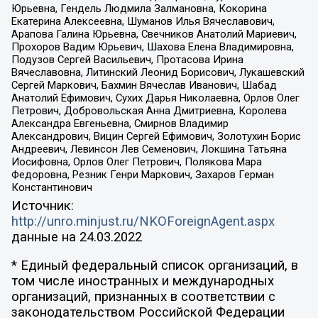
Юрьевна, Гендель Людмила Залмановна, Кокорина
Екатерина Алексеевна, Шуманов Илья Вячеславович,
Арапова Галина Юрьевна, Свечников Анатолий Мариевич,
Прохоров Вадим Юрьевич, Шахова Елена Владимировна,
Подузов Сергей Васильевич, Протасова Ирина
Вячеславовна, Литинский Леонид Борисович, Лукашевский
Сергей Маркович, Бахмин Вячеслав Иванович, Шабад
Анатолий Ефимович, Сухих Дарья Николаевна, Орлов Олег
Петрович, Добровольская Анна Дмитриевна, Королева
Александра Евгеньевна, Смирнов Владимир
Александрович, Вицин Сергей Ефимович, Золотухин Борис
Андреевич, Левинсон Лев Семенович, Локшина Татьяна
Иосифовна, Орлов Олег Петрович, Полякова Мара
Федоровна, Резник Генри Маркович, Захаров Герман
Константинович
Источник:
http://unro.minjust.ru/NKOForeignAgent.aspx
данные на
24.03.2022
* Единый федеральный список организаций, в
том числе иностранных и международных
организаций, признанных в соответствии с
законодательством Российской Федерации