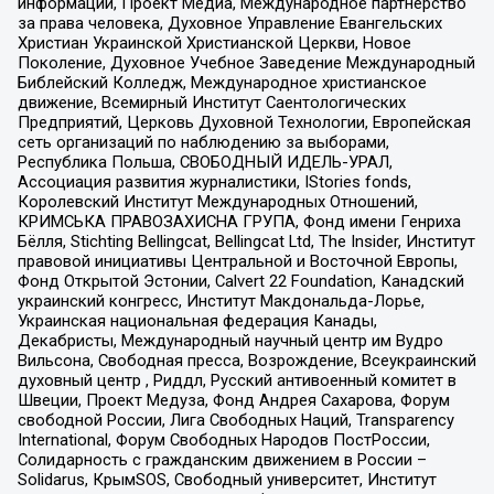
информации, Проект Медиа, Международное партнерство
за права человека, Духовное Управление Евангельских
Христиан Украинской Христианской Церкви, Новое
Поколение, Духовное Учебное Заведение Международный
Библейский Колледж, Международное христианское
движение, Всемирный Институт Саентологических
Предприятий, Церковь Духовной Технологии, Европейская
сеть организаций по наблюдению за выборами,
Республика Польша, СВОБОДНЫЙ ИДЕЛЬ-УРАЛ,
Ассоциация развития журналистики, IStories fonds,
Королевский Институт Международных Отношений,
КРИМСЬКА ПРАВОЗАХИСНА ГРУПА, Фонд имени Генриха
Бёлля, Stichting Bellingcat, Bellingcat Ltd, The Insider, Институт
правовой инициативы Центральной и Восточной Европы,
Фонд Открытой Эстонии, Calvert 22 Foundation, Канадский
украинский конгресс, Институт Макдональда-Лорье,
Украинская национальная федерация Канады,
Декабристы, Международный научный центр им Вудро
Вильсона, Свободная пресса, Возрождение, Всеукраинский
духовный центр , Риддл, Русский антивоенный комитет в
Швеции, Проект Медуза, Фонд Андрея Сахарова, Форум
свободной России, Лига Свободных Наций, Transparеncy
International, Форум Свободных Народов ПостРоссии,
Солидарность с гражданским движением в России –
Solidarus, КрымSOS, Свободный университет, Институт