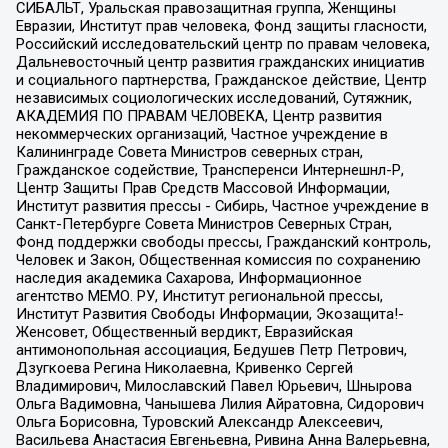
СИБАЛЬТ, Уральская правозащитная группа, Женщины
Евразии, Институт прав человека, Фонд защиты гласности,
Российский исследовательский центр по правам человека,
Дальневосточный центр развития гражданских инициатив
и социального партнерства, Гражданское действие, Центр
независимых социологических исследований, Сутяжник,
АКАДЕМИЯ ПО ПРАВАМ ЧЕЛОВЕКА, Центр развития
некоммерческих организаций, Частное учреждение в
Калининграде Совета Министров северных стран,
Гражданское содействие, Трансперенси Интернешнл-Р,
Центр Защиты Прав Средств Массовой Информации,
Институт развития прессы - Сибирь, Частное учреждение в
Санкт-Петербурге Совета Министров Северных Стран,
Фонд поддержки свободы прессы, Гражданский контроль,
Человек и Закон, Общественная комиссия по сохранению
наследия академика Сахарова, Информационное
агентство МЕМО. РУ, Институт региональной прессы,
Институт Развития Свободы Информации, Экозащита!-
Женсовет, Общественный вердикт, Евразийская
антимонопольная ассоциация, Бедушев Петр Петрович,
Дзугкоева Регина Николаевна, Кривенко Сергей
Владимирович, Милославский Павел Юрьевич, Шнырова
Ольга Вадимовна, Чанышева Лилия Айратовна, Сидорович
Ольга Борисовна, Туровский Александр Алексеевич,
Васильева Анастасия Евгеньевна, Ривина Анна Валерьевна,