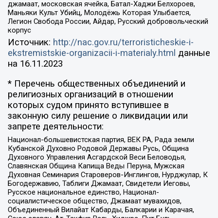
джамаат, московская ячейка, Батал-Хаджи Белхороев,
Маньяки Культ Убийц, Молодёжь Которая Улыбается,
Легион Свобода России, Айдар, Русский добровольческий
корпус
Источник:
http://nac.gov.ru/terroristicheskie-i-
ekstremistskie-organizacii-i-materialy.html
данные
на
16.11.2023
* Перечень общественных объединений и
религиозных организаций в отношении
которых судом принято вступившее в
законную силу решение о ликвидации или
запрете деятельности:
Национал-большевистская партия, ВЕК РА, Рада земли
Кубанской Духовно Родовой Державы Русь, Община
Духовного Управления Асгардской Веси Беловодья,
Славянская Община Капища Веды Перуна, Мужская
Духовная Семинария Староверов-Инглингов, Нурджулар, К
Богодержавию, Таблиги Джамаат, Свидетели Иеговы,
Русское национальное единство, Национал-
социалистическое общество, Джамаат мувахидов,
Объединенный Вилайат Кабарды, Балкарии и Карачая,