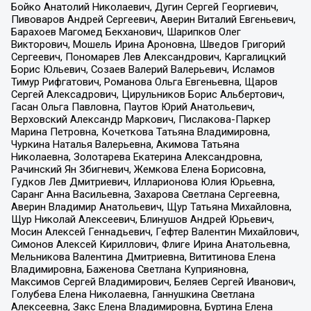
Бойко Анатолий Николаевич, Дугин Сергей Георгиевич,
Пивоваров Андрей Сергеевич, Аверин Виталий Евгеньевич,
Барахоев Магомед Бекханович, Шарипков Олег
Викторович, Мошель Ирина Ароновна, Шведов Григорий
Сергеевич, Пономарев Лев Александрович, Каргалицкий
Борис Юльевич, Созаев Валерий Валерьевич, Исламов
Тимур Рифгатович, Романова Ольга Евгеньевна, Щаров
Сергей Алексадрович, Цирульников Борис Альбертович,
Гасан Ольга Павловна, Паутов Юрий Анатольевич,
Верховский Александр Маркович, Пислакова-Паркер
Марина Петровна, Кочеткова Татьяна Владимировна,
Чуркина Наталья Валерьевна, Акимова Татьяна
Николаевна, Золотарева Екатерина Александровна,
Рачинский Ян Збигневич, Жемкова Елена Борисовна,
Гудков Лев Дмитриевич, Илларионова Юлия Юрьевна,
Саранг Анна Васильевна, Захарова Светлана Сергеевна,
Аверин Владимир Анатольевич, Щур Татьяна Михайловна,
Щур Николай Алексеевич, Блинушов Андрей Юрьевич,
Мосин Алексей Геннадьевич, Гефтер Валентин Михайлович,
Симонов Алексей Кириллович, Флиге Ирина Анатольевна,
Мельникова Валентина Дмитриевна, Вититинова Елена
Владимировна, Баженова Светлана Куприяновна,
Максимов Сергей Владимирович, Беляев Сергей Иванович,
Голубева Елена Николаевна, Ганнушкина Светлана
Алексеевна, Закс Елена Владимировна, Буртина Елена