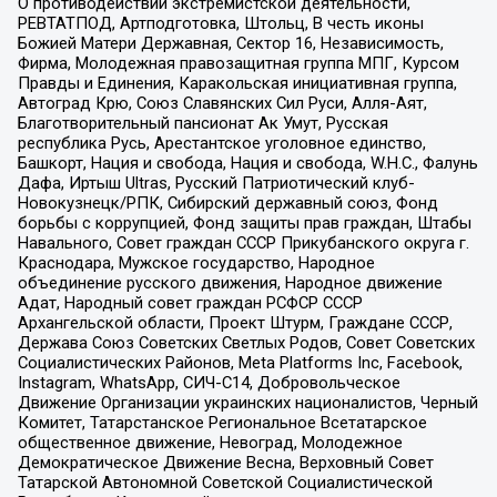
О противодействии экстремистской деятельности,
РЕВТАТПОД, Артподготовка, Штольц, В честь иконы
Божией Матери Державная, Сектор 16, Независимость,
Фирма, Молодежная правозащитная группа МПГ, Курсом
Правды и Единения, Каракольская инициативная группа,
Автоград Крю, Союз Славянских Сил Руси, Алля-Аят,
Благотворительный пансионат Ак Умут, Русская
республика Русь, Арестантское уголовное единство,
Башкорт, Нация и свобода, Нация и свобода, W.H.С., Фалунь
Дафа, Иртыш Ultras, Русский Патриотический клуб-
Новокузнецк/РПК, Сибирский державный союз, Фонд
борьбы с коррупцией, Фонд защиты прав граждан, Штабы
Навального, Совет граждан СССР Прикубанского округа г.
Краснодара, Мужское государство, Народное
объединение русского движения, Народное движение
Адат, Народный совет граждан РСФСР СССР
Архангельской области, Проект Штурм, Граждане СССР,
Держава Союз Советских Светлых Родов, Совет Советских
Социалистических Районов, Meta Platforms Inc, Facebook,
Instagram, WhatsApp, СИЧ-С14, Добровольческое
Движение Организации украинских националистов, Черный
Комитет, Татарстанское Региональное Всетатарское
общественное движение, Невоград, Молодежное
Демократическое Движение Весна, Верховный Совет
Татарской Автономной Советской Социалистической