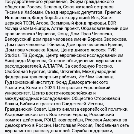
государственного управления, Форум гражданского
общества Россия, Беллона, Союз жителей островов
Тисима и Хабомаи, Съезд народных депутатов, Гринпис
Интернешнл, Фонд борьбы с коррупцией Инк, Завет
церквей TCCN, Агора, Всемирный фонд природы, BDR
Novaja Gazeta-Europe, Алтай проект, Образовательный дом
прав человека Чернигов, Фонд Дом Прав Человека,
Белорусский дом прав человека имени Бориса Звозскова,
Дом прав человека Тбилиси, Дом прав человека Ереван,
Дом прав человека Крым, Центр дикого лосося, TVR
Studios, ТВ Дождь, Центр европейских исследований им
Вилфрида Мартенса, Сетевое объединение журналистов
расследователей, АЛЛАТРА, За свободную Россию,
Свободная Бурятия, Uralic, UnKremlin, Международная
федерация транспортных рабочих, ИстЧам Финланд,
Гудзоновский институт, Фонд Демократического
Развития, Комитет-2024, Центрально-Европейский
университет, Центр восточноевропейских и
международных исследований, Общество Сторожевой
башни, Библии и трактатов Свидетелей Иеговы,
Гражданский Совет, Центр анализа европейской политики,
Академическая сеть Восточная Европа, Российский
комитет действия, РЭНД корпорейшн, Русская Америка за
демократию в России, Настоящая Россия, Глобальная сеть
журналистов-расследователей, Служба поддержки,