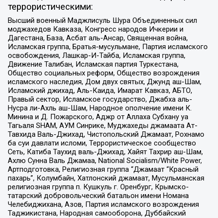
террористическими:
Высший военный Маджлисуль Шура Объединенных сил
моджахедов Кавказа, Конгресс народов Ичкерии и
Дагестана, База, Асбат аль-Ансар, Священная война,
Исламская группа, Братья-мусульмане, Партия исламского
освобождения, Лашкар-И-Тайба, Исламская группа,
Движение Талибан, Исламская партия Туркестана,
Общество социальных реформ, Общество возрождения
исламского наследия, Дом двух святых, Джунд аш-Шам,
Исламский джихад, Аль-Каида, Имарат Кавказ, АБТО,
Правый сектор, Исламское государство, Джабха аль-
Нусра ли-Ахль аш-Шам, Народное ополчение имени К.
Минина и Д. Пожарского, Аджр от Аллаха Субхану уа
Тагьаля SHAM, АУМ Синрике, Муджахеды джамаата Ат-
Тавхида Валь-Джихад, Чистопольский Джамаат, Рохнамо
ба суи давлати исломи, Террористическое сообщество
Сеть, Катиба Таухид валь-Джихад, Хайят Тахрир аш-Шам,
Ахлю Сунна Валь Джамаа, National Socialism/White Power,
Артподготовка, Религиозная группа “Джамаат “Красный
пахарь”, Колумбайн, Хатлонский джамаат, Мусульманская
религиозная группа п. Кушкуль г. Оренбург, Крымско-
татарский добровольческий батальон имени Номана
Челебиджихана, Азов, Партия исламского возрождения
Таджикистана, Народная самооборона, Дуббайский