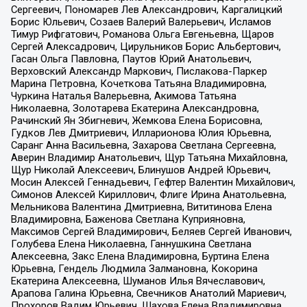
Сергеевич, Пономарев Лев Александрович, Каргалицкий
Борис Юльевич, Созаев Валерий Валерьевич, Исламов
Тимур Рифгатович, Романова Ольга Евгеньевна, Щаров
Сергей Алексадрович, Цирульников Борис Альбертович,
Гасан Ольга Павловна, Паутов Юрий Анатольевич,
Верховский Александр Маркович, Пислакова-Паркер
Марина Петровна, Кочеткова Татьяна Владимировна,
Чуркина Наталья Валерьевна, Акимова Татьяна
Николаевна, Золотарева Екатерина Александровна,
Рачинский Ян Збигневич, Жемкова Елена Борисовна,
Гудков Лев Дмитриевич, Илларионова Юлия Юрьевна,
Саранг Анна Васильевна, Захарова Светлана Сергеевна,
Аверин Владимир Анатольевич, Щур Татьяна Михайловна,
Щур Николай Алексеевич, Блинушов Андрей Юрьевич,
Мосин Алексей Геннадьевич, Гефтер Валентин Михайлович,
Симонов Алексей Кириллович, Флиге Ирина Анатольевна,
Мельникова Валентина Дмитриевна, Вититинова Елена
Владимировна, Баженова Светлана Куприяновна,
Максимов Сергей Владимирович, Беляев Сергей Иванович,
Голубева Елена Николаевна, Ганнушкина Светлана
Алексеевна, Закс Елена Владимировна, Буртина Елена
Юрьевна, Гендель Людмила Залмановна, Кокорина
Екатерина Алексеевна, Шуманов Илья Вячеславович,
Арапова Галина Юрьевна, Свечников Анатолий Мариевич,
Прохоров Вадим Юрьевич, Шахова Елена Владимировна,