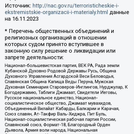
Источник:
http://nac.gov.ru/terroristicheskie-i-
ekstremistskie-organizacii-i-materialy.html
данные
на
16.11.2023
* Перечень общественных объединений и
религиозных организаций в отношении
которых судом принято вступившее в
законную силу решение о ликвидации или
запрете деятельности:
Национал-большевистская партия, ВЕК РА, Рада земли
Кубанской Духовно Родовой Державы Русь, Община
Духовного Управления Асгардской Веси Беловодья,
Славянская Община Капища Веды Перуна, Мужская
Духовная Семинария Староверов-Инглингов, Нурджулар, К
Богодержавию, Таблиги Джамаат, Свидетели Иеговы,
Русское национальное единство, Национал-
социалистическое общество, Джамаат мувахидов,
Объединенный Вилайат Кабарды, Балкарии и Карачая,
Союз славян, Ат-Такфир Валь-Хиджра, Пит Буль,
Национал-социалистическая рабочая партия России,
Славянский союз, Формат-18, Благородный Орден
Дьявола, Армия воли народа, Национальная