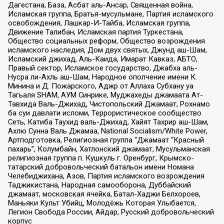
Дагестана, База, Асбат аль-Ансар, Священная война,
Исламская группа, Братья-мусульмане, Партия исламского
освобождения, Лашкар-И-Тайба, Исламская группа,
Движение Талибан, Исламская партия Туркестана,
Общество социальных реформ, Общество возрождения
исламского наследия, Дом двух святых, Джунд аш-Шам,
Исламский джихад, Аль-Каида, Имарат Кавказ, АБТО,
Правый сектор, Исламское государство, Джабха аль-
Нусра ли-Ахль аш-Шам, Народное ополчение имени К.
Минина и Д. Пожарского, Аджр от Аллаха Субхану уа
Тагьаля SHAM, АУМ Синрике, Муджахеды джамаата Ат-
Тавхида Валь-Джихад, Чистопольский Джамаат, Рохнамо
ба суи давлати исломи, Террористическое сообщество
Сеть, Катиба Таухид валь-Джихад, Хайят Тахрир аш-Шам,
Ахлю Сунна Валь Джамаа, National Socialism/White Power,
Артподготовка, Религиозная группа “Джамаат “Красный
пахарь”, Колумбайн, Хатлонский джамаат, Мусульманская
религиозная группа п. Кушкуль г. Оренбург, Крымско-
татарский добровольческий батальон имени Номана
Челебиджихана, Азов, Партия исламского возрождения
Таджикистана, Народная самооборона, Дуббайский
джамаат, московская ячейка, Батал-Хаджи Белхороев,
Маньяки Культ Убийц, Молодёжь Которая Улыбается,
Легион Свобода России, Айдар, Русский добровольческий
корпус