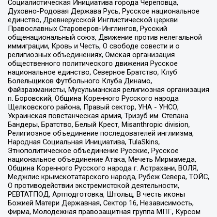
Социалистическая Инициатива города Череповца,
Духовно-Родовая Держава Русь, Русское национальное
единство, Древнерусской Инглистической церкви
Православных Староверов-Инглингов, Русский
общенациональный союз, Движение против нелегальной
иммиграции, Кровь и Честь, О свободе совести и о
религиозных объединениях, Омская организация
общественного политического движения Русское
национальное единство, Северное Братство, Клуб
Болельщиков Футбольного Клуба Динамо,
Файзрахманисты, Мусульманская религиозная организация
п. Боровский, Община Коренного Русского народа
Щелковского района, Правый сектор, УНА - УНСО,
Украинская повстанческая армия, Тризуб им. Степана
Бандеры, Братство, Белый Крест, Misanthropic division,
Религиозное объединение последователей инглиизма,
Народная Социальная Инициатива, TulaSkins,
Этнополитическое объединение Русские, Русское
национальное объединение Атака, Мечеть Мирмамеда,
Община Коренного Русского народа г. Астрахани, ВОЛЯ,
Меджлис крымскотатарского народа, Рубеж Севера, ТОЙС,
О противодействии экстремистской деятельности,
РЕВТАТПОД, Артподготовка, Штольц, В честь иконы
Божией Матери Державная, Сектор 16, Независимость,
Фирма, Молодежная правозащитная группа МПГ, Курсом