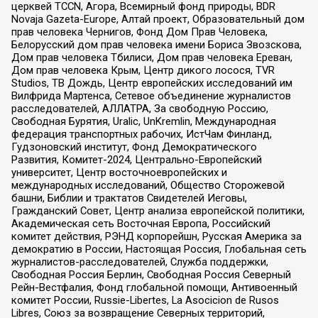
церквей TCCN, Агора, Всемирный фонд природы, BDR
Novaja Gazeta-Europe, Алтай проект, Образовательный дом
прав человека Чернигов, Фонд Дом Прав Человека,
Белорусский дом прав человека имени Бориса Звозскова,
Дом прав человека Тбилиси, Дом прав человека Ереван,
Дом прав человека Крым, Центр дикого лосося, TVR
Studios, ТВ Дождь, Центр европейских исследований им
Вилфрида Мартенса, Сетевое объединение журналистов
расследователей, АЛЛАТРА, За свободную Россию,
Свободная Бурятия, Uralic, UnKremlin, Международная
федерация транспортных рабочих, ИстЧам Финланд,
Гудзоновский институт, Фонд Демократического
Развития, Комитет-2024, Центрально-Европейский
университет, Центр восточноевропейских и
международных исследований, Общество Сторожевой
башни, Библии и трактатов Свидетелей Иеговы,
Гражданский Совет, Центр анализа европейской политики,
Академическая сеть Восточная Европа, Российский
комитет действия, РЭНД корпорейшн, Русская Америка за
демократию в России, Настоящая Россия, Глобальная сеть
журналистов-расследователей, Служба поддержки,
Свободная Россия Берлин, Свободная Россия Северный
Рейн-Вестфалия, Фонд глобальной помощи, Антивоенный
комитет России, Russie-Libertes, La Asocicion de Rusos
Libres, Союз за возвращение Северных территорий,