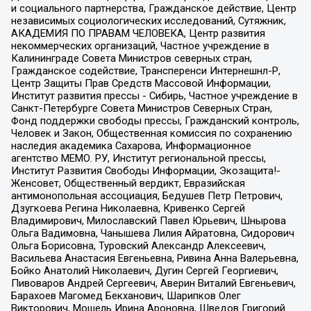
и социального партнерства, Гражданское действие, Центр
независимых социологических исследований, Сутяжник,
АКАДЕМИЯ ПО ПРАВАМ ЧЕЛОВЕКА, Центр развития
некоммерческих организаций, Частное учреждение в
Калининграде Совета Министров северных стран,
Гражданское содействие, Трансперенси Интернешнл-Р,
Центр Защиты Прав Средств Массовой Информации,
Институт развития прессы - Сибирь, Частное учреждение в
Санкт-Петербурге Совета Министров Северных Стран,
Фонд поддержки свободы прессы, Гражданский контроль,
Человек и Закон, Общественная комиссия по сохранению
наследия академика Сахарова, Информационное
агентство МЕМО. РУ, Институт региональной прессы,
Институт Развития Свободы Информации, Экозащита!-
Женсовет, Общественный вердикт, Евразийская
антимонопольная ассоциация, Бедушев Петр Петрович,
Дзугкоева Регина Николаевна, Кривенко Сергей
Владимирович, Милославский Павел Юрьевич, Шнырова
Ольга Вадимовна, Чанышева Лилия Айратовна, Сидорович
Ольга Борисовна, Туровский Александр Алексеевич,
Васильева Анастасия Евгеньевна, Ривина Анна Валерьевна,
Бойко Анатолий Николаевич, Дугин Сергей Георгиевич,
Пивоваров Андрей Сергеевич, Аверин Виталий Евгеньевич,
Барахоев Магомед Бекханович, Шарипков Олег
Викторович, Мошель Ирина Ароновна, Шведов Григорий