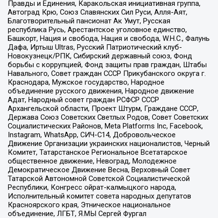
Правды и Единения, Каракольская инициативная группа,
Автоград Крю, Союз Славянских Сил Руси, Алля-Аят,
Благотворительный пансионат Ак Умут, Русская
республика Русь, Арестантское уголовное единство,
Башкорт, Нация и свобода, Нация и свобода, W.H.С., Фалунь
Дафа, Иртыш Ultras, Русский Патриотический клуб-
Новокузнецк/РПК, Сибирский державный союз, Фонд
борьбы с коррупцией, Фонд защиты прав граждан, Штабы
Навального, Совет граждан СССР Прикубанского округа г.
Краснодара, Мужское государство, Народное
объединение русского движения, Народное движение
Адат, Народный совет граждан РСФСР СССР
Архангельской области, Проект Штурм, Граждане СССР,
Держава Союз Советских Светлых Родов, Совет Советских
Социалистических Районов, Meta Platforms Inc, Facebook,
Instagram, WhatsApp, СИЧ-С14, Добровольческое
Движение Организации украинских националистов, Черный
Комитет, Татарстанское Региональное Всетатарское
общественное движение, Невоград, Молодежное
Демократическое Движение Весна, Верховный Совет
Татарской Автономной Советской Социалистической
Республики, Конгресс ойрат-калмыцкого народа,
Исполнительный комитет совета народных депутатов
Красноярского края, Этническое национальное
объединение, ЛГБТ, Я.МЫ Сергей Фургал