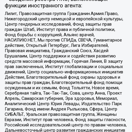
функции иностранного агента:
Лилит, Правозащитная группа Гражданин.Армия.Право,
Нижегородский центр немецкой и европейской культуры,
Центр гендерных исследований, Фонд защиты прав
граждан Штаб, Институт права и публичной политики,
Фонд борьбы с коррупцией, Альянс врачей,
НАСИЛИЮ.НЕТ, Мы против СПИДа, СВЕЧА, Гуманитарное
действие, Открытый Петербург, Лига Избирателей,
Правовая инициатива, Гражданский Союз, Хасдей
Ерушалаим, Центр поддержки и содействия развитию
средств массовой информации, Горячая Линия, В защиту
прав заключенных, Институт глобализации и социальных
движений, Центр социально-информационных инициатив
Действие, Благотворительный фонд охраны здоровья и
защиты прав граждан, Благотворительный фонд помощи
осужденным и их семьям, Фонд Тольятти, Новое время,
Серебряная тайга, Так-Так-Так, Сова, центр Анна, Проект
Апрель, Самарская губерния, Эра здоровья, Мемориал,
Аналитический Центр Юрия Левады, Издательство Парк
Гагарина, Фонд имени Андрея Рылькова, Сфера, Центр
СИБАЛЬТ, Уральская правозащитная группа, Женщины
Евразии, Институт прав человека, Фонд защиты гласности,
Российский исследовательский центр по правам человека,
Дальневосточный центр развития гражданских инициатив