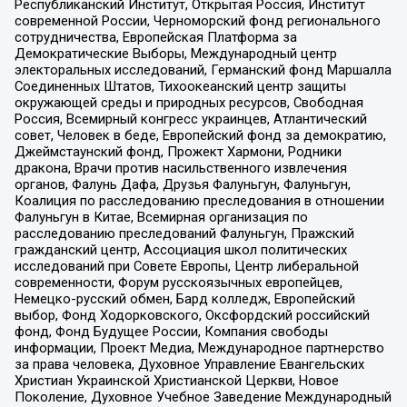
Республиканский Институт, Открытая Россия, Институт
современной России, Черноморский фонд регионального
сотрудничества, Европейская Платформа за
Демократические Выборы, Международный центр
электоральных исследований, Германский фонд Маршалла
Соединенных Штатов, Тихоокеанский центр защиты
окружающей среды и природных ресурсов, Свободная
Россия, Всемирный конгресс украинцев, Атлантический
совет, Человек в беде, Европейский фонд за демократию,
Джеймстаунский фонд, Прожект Хармони, Родники
дракона, Врачи против насильственного извлечения
органов, Фалунь Дафа, Друзья Фалуньгун, Фалуньгун,
Коалиция по расследованию преследования в отношении
Фалуньгун в Китае, Всемирная организация по
расследованию преследований Фалуньгун, Пражский
гражданский центр, Ассоциация школ политических
исследований при Совете Европы, Центр либеральной
современности, Форум русскоязычных европейцев,
Немецко-русский обмен, Бард колледж, Европейский
выбор, Фонд Ходорковского, Оксфордский российский
фонд, Фонд Будущее России, Компания свободы
информации, Проект Медиа, Международное партнерство
за права человека, Духовное Управление Евангельских
Христиан Украинской Христианской Церкви, Новое
Поколение, Духовное Учебное Заведение Международный