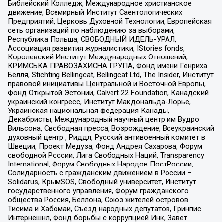
Библейский Колледж, Международное христианское
движение, Всемирный Институт Саентологических
Предприятий, Церковь Духовной Технологии, Европейская
сеть организаций по наблюдению за выборами,
Республика Польша, СВОБОДНЫЙ ИДЕЛЬ-УРАЛ,
Ассоциация развития журналистики, IStories fonds,
Королевский Институт Международных Отношений,
КРИМСЬКА ПРАВОЗАХИСНА ГРУПА, Фонд имени Генриха
Бёлля, Stichting Bellingcat, Bellingcat Ltd, The Insider, Институт
правовой инициативы Центральной и Восточной Европы,
Фонд Открытой Эстонии, Calvert 22 Foundation, Канадский
украинский конгресс, Институт Макдональда-Лорье,
Украинская национальная федерация Канады,
Декабристы, Международный научный центр им Вудро
Вильсона, Свободная пресса, Возрождение, Всеукраинский
духовный центр , Риддл, Русский антивоенный комитет в
Швеции, Проект Медуза, Фонд Андрея Сахарова, Форум
свободной России, Лига Свободных Наций, Transparеncy
International, Форум Свободных Народов ПостРоссии,
Солидарность с гражданским движением в России –
Solidarus, КрымSOS, Свободный университет, Институт
государственного управления, Форум гражданского
общества Россия, Беллона, Союз жителей островов
Тисима и Хабомаи, Съезд народных депутатов, Гринпис
Интернешнл, Фонд борьбы с коррупцией Инк, Завет