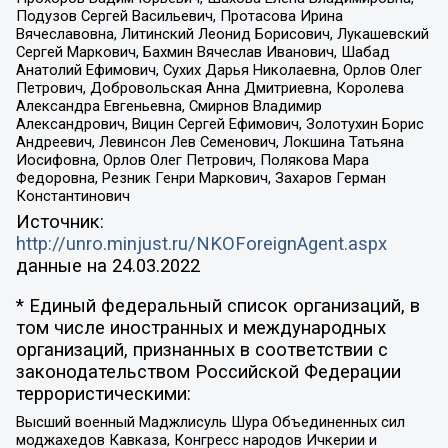
Подузов Сергей Васильевич, Протасова Ирина
Вячеславовна, Литинский Леонид Борисович, Лукашевский
Сергей Маркович, Бахмин Вячеслав Иванович, Шабад
Анатолий Ефимович, Сухих Дарья Николаевна, Орлов Олег
Петрович, Добровольская Анна Дмитриевна, Королева
Александра Евгеньевна, Смирнов Владимир
Александрович, Вицин Сергей Ефимович, Золотухин Борис
Андреевич, Левинсон Лев Семенович, Локшина Татьяна
Иосифовна, Орлов Олег Петрович, Полякова Мара
Федоровна, Резник Генри Маркович, Захаров Герман
Константинович
Источник:
http://unro.minjust.ru/NKOForeignAgent.aspx
данные на
24.03.2022
* Единый федеральный список организаций, в
том числе иностранных и международных
организаций, признанных в соответствии с
законодательством Российской Федерации
террористическими:
Высший военный Маджлисуль Шура Объединенных сил
моджахедов Кавказа, Конгресс народов Ичкерии и