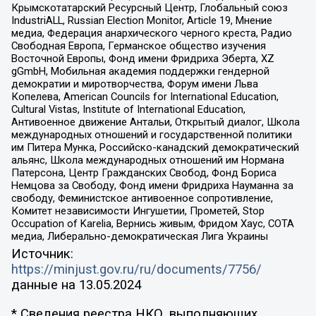
Крымскотатарский Ресурсный Центр, Глобальный союз
IndustriALL, Russian Election Monitor, Article 19, Мнение
медиа, Федерация анархического черного креста, Радио
Свободная Европа, Германское общество изучения
Восточной Европы, Фонд имени Фридриха Эберта, XZ
gGmbH, Мобильная академия поддержки гендерной
демократии и миротворчества, Форум имени Льва
Копелева, American Councils for International Education,
Cultural Vistas, Institute of International Education,
Антивоенное движение Антальи, Открытый диалог, Школа
международных отношений и государственной политики
им Питера Мунка, Российско-канадский демократический
альянс, Школа международных отношений им Нормана
Патерсона, Центр Гражданских Свобод, Фонд Бориса
Немцова за Свободу, Фонд имени Фридриха Науманна за
свободу, Феминистское антивоенное сопротивление,
Комитет независимости Ингушетии, Прометей, Stop
Occupation of Karelia, Вернись живым, Фридом Хаус, СОТА
медиа, Либерально-демократическая Лига Украины
Источник:
https://minjust.gov.ru/ru/documents/7756/
данные на
13.05.2024
* Сведения реестра НКО, выполняющих