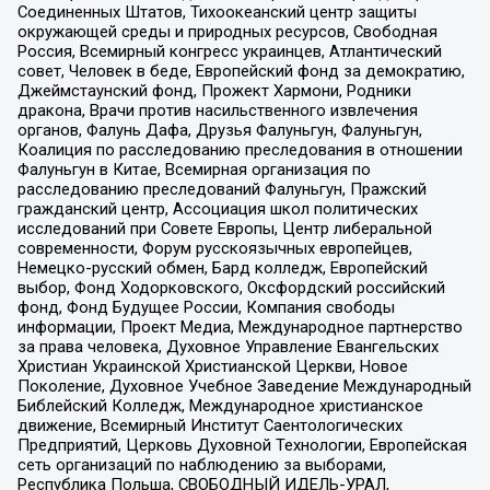
Соединенных Штатов, Тихоокеанский центр защиты
окружающей среды и природных ресурсов, Свободная
Россия, Всемирный конгресс украинцев, Атлантический
совет, Человек в беде, Европейский фонд за демократию,
Джеймстаунский фонд, Прожект Хармони, Родники
дракона, Врачи против насильственного извлечения
органов, Фалунь Дафа, Друзья Фалуньгун, Фалуньгун,
Коалиция по расследованию преследования в отношении
Фалуньгун в Китае, Всемирная организация по
расследованию преследований Фалуньгун, Пражский
гражданский центр, Ассоциация школ политических
исследований при Совете Европы, Центр либеральной
современности, Форум русскоязычных европейцев,
Немецко-русский обмен, Бард колледж, Европейский
выбор, Фонд Ходорковского, Оксфордский российский
фонд, Фонд Будущее России, Компания свободы
информации, Проект Медиа, Международное партнерство
за права человека, Духовное Управление Евангельских
Христиан Украинской Христианской Церкви, Новое
Поколение, Духовное Учебное Заведение Международный
Библейский Колледж, Международное христианское
движение, Всемирный Институт Саентологических
Предприятий, Церковь Духовной Технологии, Европейская
сеть организаций по наблюдению за выборами,
Республика Польша, СВОБОДНЫЙ ИДЕЛЬ-УРАЛ,