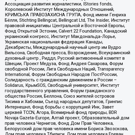
Ассоциация развития журналистики, IStories fonds,
Королевский Институт Международных Отношений,
КРИМСЬКА ПРАВОЗАХИСНА ГРУПА, Фонд имени Генриха
Бёлля, Stichting Bellingcat, Bellingcat Ltd, The Insider, Институт
правовой инициативы Центральной и Восточной Европы,
Фонд Открытой Эстонии, Calvert 22 Foundation, Канадский
украинский конгресс, Институт Макдональда-Лорье,
Украинская национальная федерация Канады,
Декабристы, Международный научный центр им Вудро
Вильсона, Свободная пресса, Возрождение, Всеукраинский
духовный центр , Риддл, Русский антивоенный комитет в
Швеции, Проект Медуза, Фонд Андрея Сахарова, Форум
свободной России, Лига Свободных Наций, Transparеncy
International, Форум Свободных Народов ПостРоссии,
Солидарность с гражданским движением в России –
Solidarus, КрымSOS, Свободный университет, Институт
государственного управления, Форум гражданского
общества Россия, Беллона, Союз жителей островов
Тисима и Хабомаи, Съезд народных депутатов, Гринпис
Интернешнл, Фонд борьбы с коррупцией Инк, Завет
церквей TCCN, Агора, Всемирный фонд природы, BDR
Novaja Gazeta-Europe, Алтай проект, Образовательный дом
прав человека Чернигов, Фонд Дом Прав Человека,
Белорусский дом прав человека имени Бориса Звозскова,
Дом прав человека Тбилиси, Дом прав человека Ереван,