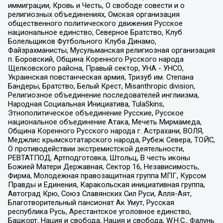
иммиграции, Кровь и Честь, О свободе совести и о
религиозных объединениях, Омская организация
общественного политического движения Русское
национальное единство, Северное Братство, Клуб
Болельщиков Футбольного Клуба Динамо,
Файзрахманисты, Мусульманская религиозная организация
п. Боровский, Община Коренного Русского народа
Щелковского района, Правый сектор, УНА - УНСО,
Украинская повстанческая армия, Тризуб им. Степана
Бандеры, Братство, Белый Крест, Misanthropic division,
Религиозное объединение последователей инглиизма,
Народная Социальная Инициатива, TulaSkins,
Этнополитическое объединение Русские, Русское
национальное объединение Атака, Мечеть Мирмамеда,
Община Коренного Русского народа г. Астрахани, ВОЛЯ,
Меджлис крымскотатарского народа, Рубеж Севера, ТОЙС,
О противодействии экстремистской деятельности,
РЕВТАТПОД, Артподготовка, Штольц, В честь иконы
Божией Матери Державная, Сектор 16, Независимость,
Фирма, Молодежная правозащитная группа МПГ, Курсом
Правды и Единения, Каракольская инициативная группа,
Автоград Крю, Союз Славянских Сил Руси, Алля-Аят,
Благотворительный пансионат Ак Умут, Русская
республика Русь, Арестантское уголовное единство,
Башкорт, Нация и свобода, Нация и свобода, W.H.С., Фалунь