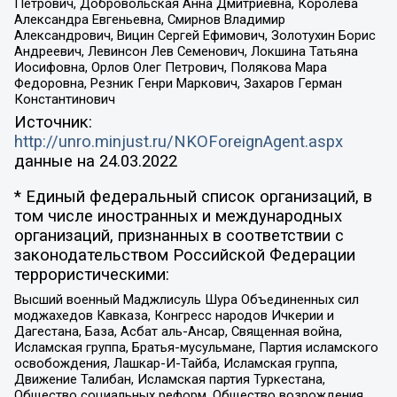
Петрович, Добровольская Анна Дмитриевна, Королева
Александра Евгеньевна, Смирнов Владимир
Александрович, Вицин Сергей Ефимович, Золотухин Борис
Андреевич, Левинсон Лев Семенович, Локшина Татьяна
Иосифовна, Орлов Олег Петрович, Полякова Мара
Федоровна, Резник Генри Маркович, Захаров Герман
Константинович
Источник:
http://unro.minjust.ru/NKOForeignAgent.aspx
данные на
24.03.2022
* Единый федеральный список организаций, в
том числе иностранных и международных
организаций, признанных в соответствии с
законодательством Российской Федерации
террористическими:
Высший военный Маджлисуль Шура Объединенных сил
моджахедов Кавказа, Конгресс народов Ичкерии и
Дагестана, База, Асбат аль-Ансар, Священная война,
Исламская группа, Братья-мусульмане, Партия исламского
освобождения, Лашкар-И-Тайба, Исламская группа,
Движение Талибан, Исламская партия Туркестана,
Общество социальных реформ, Общество возрождения