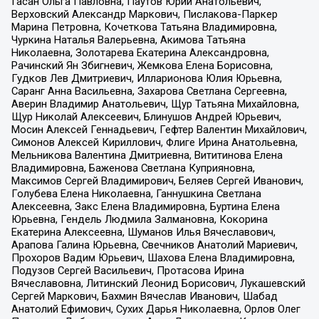
Гасан Ольга Павловна, Паутов Юрий Анатольевич,
Верховский Александр Маркович, Пислакова-Паркер
Марина Петровна, Кочеткова Татьяна Владимировна,
Чуркина Наталья Валерьевна, Акимова Татьяна
Николаевна, Золотарева Екатерина Александровна,
Рачинский Ян Збигневич, Жемкова Елена Борисовна,
Гудков Лев Дмитриевич, Илларионова Юлия Юрьевна,
Саранг Анна Васильевна, Захарова Светлана Сергеевна,
Аверин Владимир Анатольевич, Щур Татьяна Михайловна,
Щур Николай Алексеевич, Блинушов Андрей Юрьевич,
Мосин Алексей Геннадьевич, Гефтер Валентин Михайлович,
Симонов Алексей Кириллович, Флиге Ирина Анатольевна,
Мельникова Валентина Дмитриевна, Вититинова Елена
Владимировна, Баженова Светлана Куприяновна,
Максимов Сергей Владимирович, Беляев Сергей Иванович,
Голубева Елена Николаевна, Ганнушкина Светлана
Алексеевна, Закс Елена Владимировна, Буртина Елена
Юрьевна, Гендель Людмила Залмановна, Кокорина
Екатерина Алексеевна, Шуманов Илья Вячеславович,
Арапова Галина Юрьевна, Свечников Анатолий Мариевич,
Прохоров Вадим Юрьевич, Шахова Елена Владимировна,
Подузов Сергей Васильевич, Протасова Ирина
Вячеславовна, Литинский Леонид Борисович, Лукашевский
Сергей Маркович, Бахмин Вячеслав Иванович, Шабад
Анатолий Ефимович, Сухих Дарья Николаевна, Орлов Олег