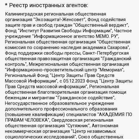
* Реестр иностранных агентов:
Калининградская региональная общественная организация "Экозащита!-Женсовет", Фонд содействия защите прав и свобод граждан "Общественный вердикт", Фонд "Институт Развития Свободы Информации", Частное учреждение "Информационное агентство МЕМО. РУ", Региональная общественная организация "Общественная комиссия по сохранению наследия академика Сахарова", Фонд поддержки свободы прессы, Санкт-Петербургская общественная правозащитная организация "Гражданский контроль", Межрегиональная общественная организация "Информационно-просветительский центр "Мемориал", Региональный Фонд "Центр Защиты Прав Средств Массовой Информации", с 05.12.2023 Фонд "Центр Защиты Прав Средств массовой информации", Региональная общественная благотворительная организация помощи беженцам и мигрантам "Гражданское содействие", Негосударственное образовательное учреждение дополнительного профессионального образования (повышение квалификации) специалистов "АКАДЕМИЯ ПО ПРАВАМ ЧЕЛОВЕКА", Свердловская региональная общественная организация "Сутяжник", Автономная некоммерческая организация "Центр независимых социологических исследований", Союз общественных объединений "Российский исследовательский центр по правам человека", Региональное общественное учреждение научно-информационный центр "МЕМОРИАЛ", Некоммерческая организация "Фонд защиты гласности", Автономная некоммерческая организация "Институт прав человека", Городская общественная организация "Екатеринбургское общество "МЕМОРИАЛ", Городская общественная организация "Рязанское историко-просветительское и правозащитное общество "Мемориал" (Рязанский Мемориал), Челябинский региональный орган общественной самодеятельности – женское общественное объединение "Женщины Евразии", Челябинский региональный орган общественной самодеятельности "Уральская правозащитная группа", Фонд содействия защите здоровья и социальной справедливости имени Андрея Рылькова, Автономная Некоммерческая Организация "Аналитический Центр Юрия Левады", Автономная некоммерческая организация социальной поддержки населения "Проект Апрель", Региональная общественная организация помощи женщинам и детям, находящимся в кризисной ситуации "Информационно-методический центр "Анна", Фонд содействия развитию массовых коммуникаций и правовому просвещению "Так-так-Так", Фонд содействия устойчивому развитию "Серебряная тайга", Свердловский региональный общественный фонд социальных проектов "Новое время", "Idel.Реалии", Кавказ.Реалии, Крым.Реалии, Телеканал Настоящее Время, Татаро-башкирская служба Радио Свобода (Azatliq Radiosi), Радио Свободная Европа/Радио Свобода (PCE/PC), "Сибирь.Реалии", "Фактограф", Благотворительный фонд помощи осужденным и их семьям, Автономная некоммерческая организация "Институт глобализации и социальных движений", Фонд "В защиту прав заключенных", Частное учреждение "Центр поддержки и содействия развитию средств массовой информации", Пензенский региональный общественный благотворительный фонд "Гражданский союз", "Север.Реалии", Некоммерческая организация Фонд "Правовая инициатива", Общество с ограниченной ответственностью "Радио Свободная Европа/Радио Свобода", Чешское информационное агентство "MEDIUM-ORIENT", Красноярская региональная общественная организация "Мы против СПИДа", Камалягин Денис Николаевич, Маркелов Сергей Евгеньевич, Пономарев Лев Александрович, Савицкая Людмила Алексеевна, Автономная некоммерческая организация "Центр по работе с проблемой насилия "НАСИЛИЮ.НЕТ", Межрегиональный профессиональный союз работников здравоохранения "Альянс врачей", Юридическое лицо, зарегистрированное в Латвийской Республике, SIA "Medusa Project" (регистрационный номер 40103797863, дата регистрации 10.06.2014), Некоммерческая организация "Фонд по борьбе с коррупцией", Автономная некоммерческая организация "Институт права и публичной политики", Баданин Роман Сергеевич, Гликин Максим Александрович, Железнова Мария Михайловна, Лукьянова Юлия Сергеевна, Маетная Елизавета Витальевна, Маняхин Петр Борисович, Чуракова Ольга Владимировна, Ярош Юлия Петровна, Юридическое лицо "The Insider SIA", зарегистрированное в Риге, Латвийская Республика (дата регистрации 26.06.2015), являющееся администратором доменного имени интернет-издания "The Insider SIA", https://theins.ru, Постернак Алексей Евгеньевич, Рубин Михаил Аркадьевич, Анин Роман Александрович, Юридическое лицо Istories fonds, зарегистрированное в Латвийской Республике (регистрационный номер 50008295751, дата регистрации 24.02.2020), Великовский Дмитрий Александрович, Долинина Ирина Николаевна, Мароховская Алеся Алексеевна, Шлейнов Роман Юрьевич, Шмагун Олеся Валентиновна, Общество с ограниченной ответственностью "Альтаир 2021", Общество с ограниченной ответственностью "Вега 2021", Общество с ограниченной ответственностью "Главный редактор 2021", Общество с ограниченной ответственностью "Ромашки монолит", Важенков Артем Валерьевич, Ивановская областная общественная организация "Центр гендерных исследований", Гурман Юрий Альбертович, Медиапроект "ОВД-Инфо", Егоров Владимир Владимирович, Жилинский Владимир Александрович, Общество с ограниченной ответственностью "ЗП", Иванова София Юрьевна, Карезина Инна Павловна, Кильтау Екатерина Викторовна, Петров Алексей Викторович, Пискунов Сергей Евгеньевич, Смирнов Сергей Сергеевич, Тихонов Михаил Сергеевич, Общество с ограниченной ответственностью "ЖУРНАЛИСТ-ИНОСТРАННЫЙ АГЕНТ", Арапова Галина Юрьевна, Вольтская Татьяна Анатольевна, Американская компания "Mason G.E.S. Anonymous Foundation" (США), являющаяся владельцем интернет-издания https://mnews.world/, Компания "Stichting Bellingcat", зарегистрированная в Нидерландах (дата регистрации 11.07.2018), Захаров Андрей Вячеславович, Клепиковская Екатерина Дмитриевна, Общество с ограниченной ответственностью "МЕМО", Перл Роман Александрович, Симонов Евгений Алексеевич, Соловьева Елена Анатольевна, Сотников Даниил Владимирович, Сурначева Елизавета Дмитриевна, Автономная некоммерческая организация по защите прав человека и информированию населения "Якутия – Наше Мнение", Общество с ограниченной ответственностью "Москоу диджитал медиа", с 26.01.2023 Общество с ограниченной ответственностью "Чайка Белые сады", Ветошкина Валерия Валерьевна, Заговора Максим Александрович, Межрегиональное общественное движение "Российская ЛГБТ - сеть", Оленичев Максим Владимирович, Павлов Иван Юрьевич, Скворцова Елена Сергеевна, Общество с ограниченной ответственностью "Как бы инагент", Кочетков Игорь Викторович, Общество с ограниченной ответственностью "Честные выборы", Еланчик Олег Александрович, Общество с ограниченной ответственностью "Нобелевский призыв", Гималова Регина Эмилевна, Григорьев Андрей Валерьевич, Григорьева Алина Александровна, Ассоциация по содействию защите прав призывников, альтернативнослужащих и военнослужащих "Правозащитная группа "Гражданин.Армия.Право", Хисамова Регина Фаритовна, Автономная некоммерческая организация по реализации социально-правовых программ "Лилит", Дальневосточное общественное движение "Маяк", Санкт-Петербургская ЛГБТ-инициативная группа "Выход", Инициативная группа ЛГБТ+ "Реверс", Алексеев Андрей Викторович, Бекбулатова Таисия Львовна, Беляев Иван Михайлович, Владыкина Елена Сергеевна, Гельман Марат Александрович, Никульшина Вероника Юрьевна, Толоконникова Надежда Андреевна, Шендерович Виктор Анатольевич, Общество с ограниченной ответственностью "Данное сообщение", Общество с ограниченной ответственностью Издательский дом "Новая глава", Айнбиндер Александра Александровна, Московский комьюнити-центр для ЛГБТ+инициатив, Благотворительный фонд развития филантропии, Deutsche Welle (Германия, Kurt-Schumacher-Strasse 3, 53113 Bonn), Борзунова Мария Михайловна, Воробьев Виктор Викторович, Голубева Анна Львовна, Константинова Алла Михайловна, Малкова Ирина Владимировна, Мурадов Мурад Абдулгалимович, Осетинская Елизавета Николаевна, Понасенков Евгений Николаевич, Ганапольский Матвей Юрьевич, Киселев Евгений Алексеевич, Борухович Ирина Григорьевна, Дремин Иван Тимофеевич, Дубровский Дмитрий Викторович, Красноярская региональная общественная организация поддержки и развития альтернативных образовательных технологий и межкультурных коммуникаций "ИНТЕРРА", Маяковская Екатерина Алексеевна, Фейгин Марк Захарович, Филимонов Андрей Викторович, Дзугкоева Регина Николаевна, Доброхотов Роман Александрович, Дудь Юрий Александрович, Елкин Сергей Владимирович, Кругликов Кирилл Игоревич, Сабунаева Мария Леонидовна, Семенов Алексей Владимирович, Шаинян Карен Багратович, Шульман Екатерина Михайловна, Асафьев Артур Валерьевич, Вахштайн Виктор Семенович, Венедиктов Алексей Алексеевич, Лушникова Екатерина Евгеньевна, Волков Леонид Михайлович, Невзоров Александр Глебович, Пархоменко Сергей Борисович, Сироткин Ярослав Николаевич, Кара-Мурза Владимир Владимирович, Баранова Наталья Владимировна, Гозман Леонид Яковлевич, Кагарлицкий Борис Юльевич, Климарев Михаил Валерьевич, Милов Владимир Станиславович, Автономная некоммерческая организация Краснодарский центр современного искусства "Типография", Моргенштерн Алишер Тагирович, Соболь Любовь Эдуардовна, Общество с ограниченной ответственностью "ЛИЗА НОРМ", Каспаров Гарри Кимович, Ходорковский Михаил Борисович, Общество с ограниченной ответственностью "Апрельские тезисы", Данилович Ирина Брониславовна, Кашин Олег Владимирович, Петров Николай Владимирович, Пивоваров Алексей Владимирович, Соколов Михаил Владимирович, Цветкова Юлия Владимировна, Чичваркин Евгений Александрович, Комитет против пыток/Команда против пыток, Общество с ограниченной ответственностью "Первый научный", Общество с ограниченной ответственностью "Вертолет и ко", Белоцерковская Вероника Борисовна, Кац Максим Евгеньевич, Лазарева Татьяна Юрьевна, Шаведдинов Руслан Табризович, Яшин Илья Валерьевич, Общество с ограниченной ответственностью "Иноагент ААВ", Алешковский Дмитрий Петрович, Альбац Евгения Марковна, Быков Дмитрий Львович, Галямина Юлия Евгеньевна, Лойко Сергей Леонидович, Мартынов Кирилл Константинович, Медведев Сергей Александрович, Крашенинников Федор Геннадиевич, Гордеева Катерина Вл