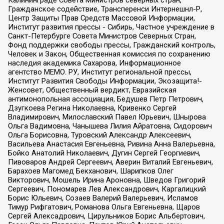
Калининграде Совета Министров северных стран,
Гражданское содействие, Трансперенси Интернешнл-Р,
Центр Защиты Прав Средств Массовой Информации,
Институт развития прессы - Сибирь, Частное учреждение в
Санкт-Петербурге Совета Министров Северных Стран,
Фонд поддержки свободы прессы, Гражданский контроль,
Человек и Закон, Общественная комиссия по сохранению
наследия академика Сахарова, Информационное
агентство МЕМО. РУ, Институт региональной прессы,
Институт Развития Свободы Информации, Экозащита!-
Женсовет, Общественный вердикт, Евразийская
антимонопольная ассоциация, Бедушев Петр Петрович,
Дзугкоева Регина Николаевна, Кривенко Сергей
Владимирович, Милославский Павел Юрьевич, Шнырова
Ольга Вадимовна, Чанышева Лилия Айратовна, Сидорович
Ольга Борисовна, Туровский Александр Алексеевич,
Васильева Анастасия Евгеньевна, Ривина Анна Валерьевна,
Бойко Анатолий Николаевич, Дугин Сергей Георгиевич,
Пивоваров Андрей Сергеевич, Аверин Виталий Евгеньевич,
Барахоев Магомед Бекханович, Шарипков Олег
Викторович, Мошель Ирина Ароновна, Шведов Григорий
Сергеевич, Пономарев Лев Александрович, Каргалицкий
Борис Юльевич, Созаев Валерий Валерьевич, Исламов
Тимур Рифгатович, Романова Ольга Евгеньевна, Щаров
Сергей Алексадрович, Цирульников Борис Альбертович,