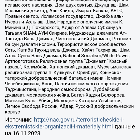
исламского наследия, Дом двух святых, Джунд аш-Шам,
Исламский джихад, Аль-Каида, Имарат Кавказ, АБТО,
Правый сектор, Исламское государство, Джабха аль-
Нусра ли-Ахль аш-Шам, Народное ополчение имени К.
Минина и Д. Пожарского, Аджр от Аллаха Субхану уа
Тагьаля SHAM, АУМ Синрике, Муджахеды джамаата Ат-
Тавхида Валь-Джихад, Чистопольский Джамаат, Рохнамо
ба суи давлати исломи, Террористическое сообщество
Сеть, Катиба Таухид валь-Джихад, Хайят Тахрир аш-Шам,
Ахлю Сунна Валь Джамаа, National Socialism/White Power,
Артподготовка, Религиозная группа “Джамаат “Красный
пахарь”, Колумбайн, Хатлонский джамаат, Мусульманская
религиозная группа п. Кушкуль г. Оренбург, Крымско-
татарский добровольческий батальон имени Номана
Челебиджихана, Азов, Партия исламского возрождения
Таджикистана, Народная самооборона, Дуббайский
джамаат, московская ячейка, Батал-Хаджи Белхороев,
Маньяки Культ Убийц, Молодёжь Которая Улыбается,
Легион Свобода России, Айдар, Русский добровольческий
корпус
Источник:
http://nac.gov.ru/terroristicheskie-i-
ekstremistskie-organizacii-i-materialy.html
данные
на
16.11.2023