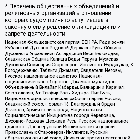
* Перечень общественных объединений и
религиозных организаций в отношении
которых судом принято вступившее в
законную силу решение о ликвидации или
запрете деятельности:
Национал-большевистская партия, ВЕК РА, Рада земли
Кубанской Духовно Родовой Державы Русь, Община
Духовного Управления Асгардской Веси Беловодья,
Славянская Община Капища Веды Перуна, Мужская
Духовная Семинария Староверов-Инглингов, Нурджулар, К
Богодержавию, Таблиги Джамаат, Свидетели Иеговы,
Русское национальное единство, Национал-
социалистическое общество, Джамаат мувахидов,
Объединенный Вилайат Кабарды, Балкарии и Карачая,
Союз славян, Ат-Такфир Валь-Хиджра, Пит Буль,
Национал-социалистическая рабочая партия России,
Славянский союз, Формат-18, Благородный Орден
Дьявола, Армия воли народа, Национальная
Социалистическая Инициатива города Череповца,
Духовно-Родовая Держава Русь, Русское национальное
единство, Древнерусской Инглистической церкви
Православных Староверов-Инглингов, Русский
общенациональный союз, Движение против нелегальной