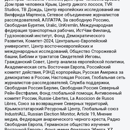
Дом прав человека Крым, Центр дикого лосося, TVR
Studios, ТВ Дождь, Центр европейских исследований им
Вилфрида Мартенса, Сетевое объединение журналистов
расследователей, АЛЛАТРА, За свободную Россию,
Свободная Бурятия, Uralic, UnKremlin, Международная
федерация транспортных рабочих, ИстЧам Финланд,
Гудзоновский институт, Фонд Демократического
Развития, Комитет-2024, Центрально-Европейский
университет, Центр восточноевропейских и
международных исследований, Общество Сторожевой
башни, Библии и трактатов Свидетелей Иеговы,
Гражданский Совет, Центр анализа европейской политики,
Академическая сеть Восточная Европа, Российский
комитет действия, РЭНД корпорейшн, Русская Америка за
демократию в России, Настоящая Россия, Глобальная сеть
журналистов-расследователей, Служба поддержки,
Свободная Россия Берлин, Свободная Россия Северный
Рейн-Вестфалия, Фонд глобальной помощи, Антивоенный
комитет России, Russie-Libertes, La Asocicion de Rusos
Libres, Союз за возвращение Северных территорий,
Крымскотатарский Ресурсный Центр, Глобальный союз
IndustriALL, Russian Election Monitor, Article 19, Мнение
медиа, Федерация анархического черного креста, Радио
Свободная Европа, Германское общество изучения
Восточной Европы, Фонд имени Фридриха Эберта, XZ