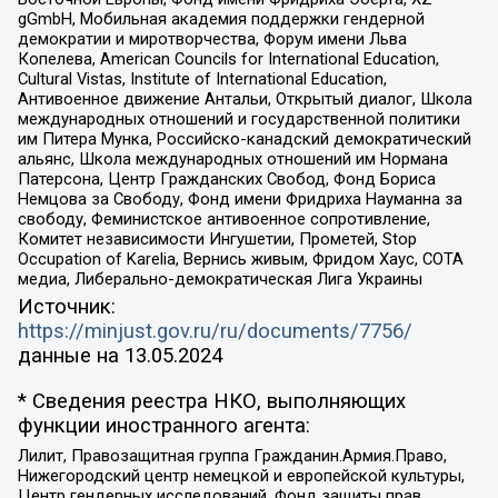
gGmbH, Мобильная академия поддержки гендерной
демократии и миротворчества, Форум имени Льва
Копелева, American Councils for International Education,
Cultural Vistas, Institute of International Education,
Антивоенное движение Антальи, Открытый диалог, Школа
международных отношений и государственной политики
им Питера Мунка, Российско-канадский демократический
альянс, Школа международных отношений им Нормана
Патерсона, Центр Гражданских Свобод, Фонд Бориса
Немцова за Свободу, Фонд имени Фридриха Науманна за
свободу, Феминистское антивоенное сопротивление,
Комитет независимости Ингушетии, Прометей, Stop
Occupation of Karelia, Вернись живым, Фридом Хаус, СОТА
медиа, Либерально-демократическая Лига Украины
Источник:
https://minjust.gov.ru/ru/documents/7756/
данные на
13.05.2024
* Сведения реестра НКО, выполняющих
функции иностранного агента:
Лилит, Правозащитная группа Гражданин.Армия.Право,
Нижегородский центр немецкой и европейской культуры,
Центр гендерных исследований, Фонд защиты прав