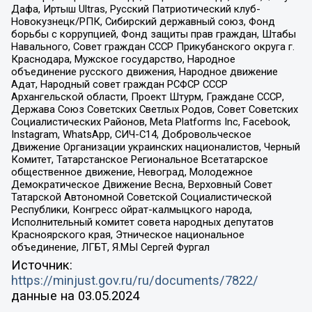
Дафа, Иртыш Ultras, Русский Патриотический клуб-
Новокузнецк/РПК, Сибирский державный союз, Фонд
борьбы с коррупцией, Фонд защиты прав граждан, Штабы
Навального, Совет граждан СССР Прикубанского округа г.
Краснодара, Мужское государство, Народное
объединение русского движения, Народное движение
Адат, Народный совет граждан РСФСР СССР
Архангельской области, Проект Штурм, Граждане СССР,
Держава Союз Советских Светлых Родов, Совет Советских
Социалистических Районов, Meta Platforms Inc, Facebook,
Instagram, WhatsApp, СИЧ-С14, Добровольческое
Движение Организации украинских националистов, Черный
Комитет, Татарстанское Региональное Всетатарское
общественное движение, Невоград, Молодежное
Демократическое Движение Весна, Верховный Совет
Татарской Автономной Советской Социалистической
Республики, Конгресс ойрат-калмыцкого народа,
Исполнительный комитет совета народных депутатов
Красноярского края, Этническое национальное
объединение, ЛГБТ, Я.МЫ Сергей Фургал
Источник:
https://minjust.gov.ru/ru/documents/7822/
данные на
03.05.2024