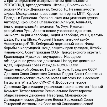
О противодействии экстремистской деятельности,
РЕВТАТПОД, Артподготовка, Штольц, В честь иконы
Божией Матери Державная, Сектор 16, Независимость,
Фирма, Молодежная правозащитная группа МПГ, Курсом
Правды и Единения, Каракольская инициативная группа,
Автоград Крю, Союз Славянских Сил Руси, Алля-Аят,
Благотворительный пансионат Ак Умут, Русская
республика Русь, Арестантское уголовное единство,
Башкорт, Нация и свобода, Нация и свобода, W.H.С., Фалунь
Дафа, Иртыш Ultras, Русский Патриотический клуб-
Новокузнецк/РПК, Сибирский державный союз, Фонд
борьбы с коррупцией, Фонд защиты прав граждан, Штабы
Навального, Совет граждан СССР Прикубанского округа г.
Краснодара, Мужское государство, Народное
объединение русского движения, Народное движение
Адат, Народный совет граждан РСФСР СССР
Архангельской области, Проект Штурм, Граждане СССР,
Держава Союз Советских Светлых Родов, Совет Советских
Социалистических Районов, Meta Platforms Inc, Facebook,
Instagram, WhatsApp, СИЧ-С14, Добровольческое
Движение Организации украинских националистов, Черный
Комитет, Татарстанское Региональное Всетатарское
общественное движение, Невоград, Молодежное
Демократическое Движение Весна, Верховный Совет
Татарской Автономной Советской Социалистической