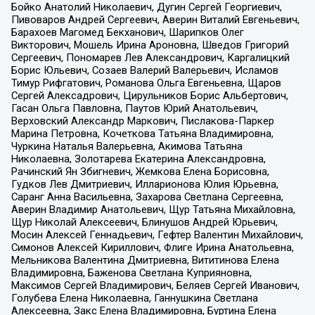
Бойко Анатолий Николаевич, Дугин Сергей Георгиевич,
Пивоваров Андрей Сергеевич, Аверин Виталий Евгеньевич,
Барахоев Магомед Бекханович, Шарипков Олег
Викторович, Мошель Ирина Ароновна, Шведов Григорий
Сергеевич, Пономарев Лев Александрович, Каргалицкий
Борис Юльевич, Созаев Валерий Валерьевич, Исламов
Тимур Рифгатович, Романова Ольга Евгеньевна, Щаров
Сергей Алексадрович, Цирульников Борис Альбертович,
Гасан Ольга Павловна, Паутов Юрий Анатольевич,
Верховский Александр Маркович, Пислакова-Паркер
Марина Петровна, Кочеткова Татьяна Владимировна,
Чуркина Наталья Валерьевна, Акимова Татьяна
Николаевна, Золотарева Екатерина Александровна,
Рачинский Ян Збигневич, Жемкова Елена Борисовна,
Гудков Лев Дмитриевич, Илларионова Юлия Юрьевна,
Саранг Анна Васильевна, Захарова Светлана Сергеевна,
Аверин Владимир Анатольевич, Щур Татьяна Михайловна,
Щур Николай Алексеевич, Блинушов Андрей Юрьевич,
Мосин Алексей Геннадьевич, Гефтер Валентин Михайлович,
Симонов Алексей Кириллович, Флиге Ирина Анатольевна,
Мельникова Валентина Дмитриевна, Вититинова Елена
Владимировна, Баженова Светлана Куприяновна,
Максимов Сергей Владимирович, Беляев Сергей Иванович,
Голубева Елена Николаевна, Ганнушкина Светлана
Алексеевна, Закс Елена Владимировна, Буртина Елена