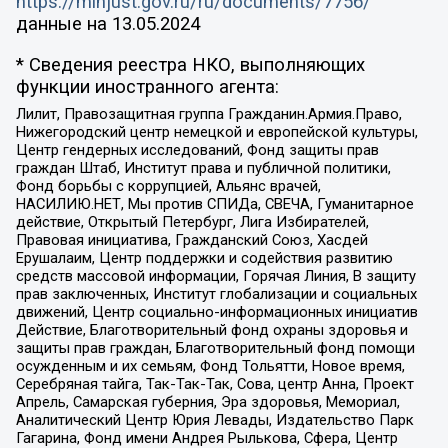
https://minjust.gov.ru/ru/documents/7756/
данные на
13.05.2024
* Сведения реестра НКО, выполняющих
функции иностранного агента:
Лилит, Правозащитная группа Гражданин.Армия.Право,
Нижегородский центр немецкой и европейской культуры,
Центр гендерных исследований, Фонд защиты прав
граждан Штаб, Институт права и публичной политики,
Фонд борьбы с коррупцией, Альянс врачей,
НАСИЛИЮ.НЕТ, Мы против СПИДа, СВЕЧА, Гуманитарное
действие, Открытый Петербург, Лига Избирателей,
Правовая инициатива, Гражданский Союз, Хасдей
Ерушалаим, Центр поддержки и содействия развитию
средств массовой информации, Горячая Линия, В защиту
прав заключенных, Институт глобализации и социальных
движений, Центр социально-информационных инициатив
Действие, Благотворительный фонд охраны здоровья и
защиты прав граждан, Благотворительный фонд помощи
осужденным и их семьям, Фонд Тольятти, Новое время,
Серебряная тайга, Так-Так-Так, Сова, центр Анна, Проект
Апрель, Самарская губерния, Эра здоровья, Мемориал,
Аналитический Центр Юрия Левады, Издательство Парк
Гагарина, Фонд имени Андрея Рылькова, Сфера, Центр