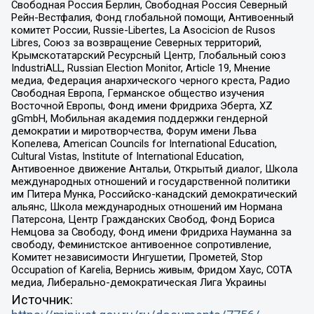
Свободная Россия Берлин, Свободная Россия Северный
Рейн-Вестфалия, Фонд глобальной помощи, Антивоенный
комитет России, Russie-Libertes, La Asocicion de Rusos
Libres, Союз за возвращение Северных территорий,
Крымскотатарский Ресурсный Центр, Глобальный союз
IndustriALL, Russian Election Monitor, Article 19, Мнение
медиа, Федерация анархического черного креста, Радио
Свободная Европа, Германское общество изучения
Восточной Европы, Фонд имени Фридриха Эберта, XZ
gGmbH, Мобильная академия поддержки гендерной
демократии и миротворчества, Форум имени Льва
Копелева, American Councils for International Education,
Cultural Vistas, Institute of International Education,
Антивоенное движение Антальи, Открытый диалог, Школа
международных отношений и государственной политики
им Питера Мунка, Российско-канадский демократический
альянс, Школа международных отношений им Нормана
Патерсона, Центр Гражданских Свобод, Фонд Бориса
Немцова за Свободу, Фонд имени Фридриха Науманна за
свободу, Феминистское антивоенное сопротивление,
Комитет независимости Ингушетии, Прометей, Stop
Occupation of Karelia, Вернись живым, Фридом Хаус, СОТА
медиа, Либерально-демократическая Лига Украины
Источник: