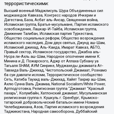
террористическими:
Высший военный Маджлисуль Шура Объединенных сил
моджахедов Кавказа, Конгресс народов Ичкерии и
Дагестана, База, Асбат аль-Ансар, Священная война,
Исламская группа, Братья-мусульмане, Партия исламского
освобождения, Лашкар-И-Тайба, Исламская группа,
Движение Талибан, Исламская партия Туркестана,
Общество социальных реформ, Общество возрождения
исламского наследия, Дом двух святых, Джунд аш-Шам,
Исламский джихад, Аль-Каида, Имарат Кавказ, АБТО,
Правый сектор, Исламское государство, Джабха аль-
Нусра ли-Ахль аш-Шам, Народное ополчение имени К.
Минина и Д. Пожарского, Аджр от Аллаха Субхану уа
Тагьаля SHAM, АУМ Синрике, Муджахеды джамаата Ат-
Тавхида Валь-Джихад, Чистопольский Джамаат, Рохнамо
ба суи давлати исломи, Террористическое сообщество
Сеть, Катиба Таухид валь-Джихад, Хайят Тахрир аш-Шам,
Ахлю Сунна Валь Джамаа, National Socialism/White Power,
Артподготовка, Религиозная группа “Джамаат “Красный
пахарь”, Колумбайн, Хатлонский джамаат, Мусульманская
религиозная группа п. Кушкуль г. Оренбург, Крымско-
татарский добровольческий батальон имени Номана
Челебиджихана, Азов, Партия исламского возрождения
Таджикистана, Народная самооборона, Дуббайский