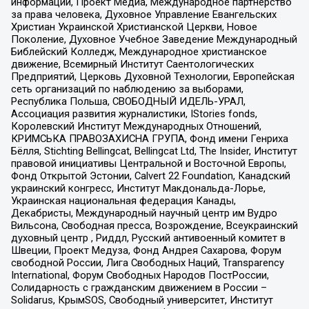
информации, Проект Медиа, Международное партнерство
за права человека, Духовное Управление Евангельских
Христиан Украинской Христианской Церкви, Новое
Поколение, Духовное Учебное Заведение Международный
Библейский Колледж, Международное христианское
движение, Всемирный Институт Саентологических
Предприятий, Церковь Духовной Технологии, Европейская
сеть организаций по наблюдению за выборами,
Республика Польша, СВОБОДНЫЙ ИДЕЛЬ-УРАЛ,
Ассоциация развития журналистики, IStories fonds,
Королевский Институт Международных Отношений,
КРИМСЬКА ПРАВОЗАХИСНА ГРУПА, Фонд имени Генриха
Бёлля, Stichting Bellingcat, Bellingcat Ltd, The Insider, Институт
правовой инициативы Центральной и Восточной Европы,
Фонд Открытой Эстонии, Calvert 22 Foundation, Канадский
украинский конгресс, Институт Макдональда-Лорье,
Украинская национальная федерация Канады,
Декабристы, Международный научный центр им Вудро
Вильсона, Свободная пресса, Возрождение, Всеукраинский
духовный центр , Риддл, Русский антивоенный комитет в
Швеции, Проект Медуза, Фонд Андрея Сахарова, Форум
свободной России, Лига Свободных Наций, Transparеncy
International, Форум Свободных Народов ПостРоссии,
Солидарность с гражданским движением в России –
Solidarus, КрымSOS, Свободный университет, Институт