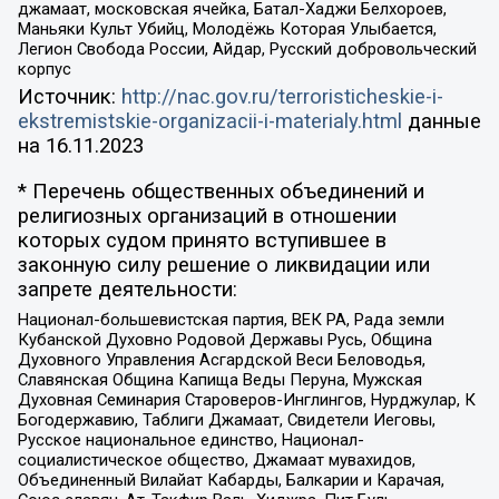
джамаат, московская ячейка, Батал-Хаджи Белхороев,
Маньяки Культ Убийц, Молодёжь Которая Улыбается,
Легион Свобода России, Айдар, Русский добровольческий
корпус
Источник:
http://nac.gov.ru/terroristicheskie-i-
ekstremistskie-organizacii-i-materialy.html
данные
на
16.11.2023
* Перечень общественных объединений и
религиозных организаций в отношении
которых судом принято вступившее в
законную силу решение о ликвидации или
запрете деятельности:
Национал-большевистская партия, ВЕК РА, Рада земли
Кубанской Духовно Родовой Державы Русь, Община
Духовного Управления Асгардской Веси Беловодья,
Славянская Община Капища Веды Перуна, Мужская
Духовная Семинария Староверов-Инглингов, Нурджулар, К
Богодержавию, Таблиги Джамаат, Свидетели Иеговы,
Русское национальное единство, Национал-
социалистическое общество, Джамаат мувахидов,
Объединенный Вилайат Кабарды, Балкарии и Карачая,