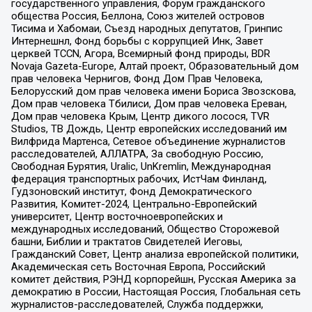
государственного управления, Форум гражданского
общества Россия, Беллона, Союз жителей островов
Тисима и Хабомаи, Съезд народных депутатов, Гринпис
Интернешнл, Фонд борьбы с коррупцией Инк, Завет
церквей TCCN, Агора, Всемирный фонд природы, BDR
Novaja Gazeta-Europe, Алтай проект, Образовательный дом
прав человека Чернигов, Фонд Дом Прав Человека,
Белорусский дом прав человека имени Бориса Звозскова,
Дом прав человека Тбилиси, Дом прав человека Ереван,
Дом прав человека Крым, Центр дикого лосося, TVR
Studios, ТВ Дождь, Центр европейских исследований им
Вилфрида Мартенса, Сетевое объединение журналистов
расследователей, АЛЛАТРА, За свободную Россию,
Свободная Бурятия, Uralic, UnKremlin, Международная
федерация транспортных рабочих, ИстЧам Финланд,
Гудзоновский институт, Фонд Демократического
Развития, Комитет-2024, Центрально-Европейский
университет, Центр восточноевропейских и
международных исследований, Общество Сторожевой
башни, Библии и трактатов Свидетелей Иеговы,
Гражданский Совет, Центр анализа европейской политики,
Академическая сеть Восточная Европа, Российский
комитет действия, РЭНД корпорейшн, Русская Америка за
демократию в России, Настоящая Россия, Глобальная сеть
журналистов-расследователей, Служба поддержки,