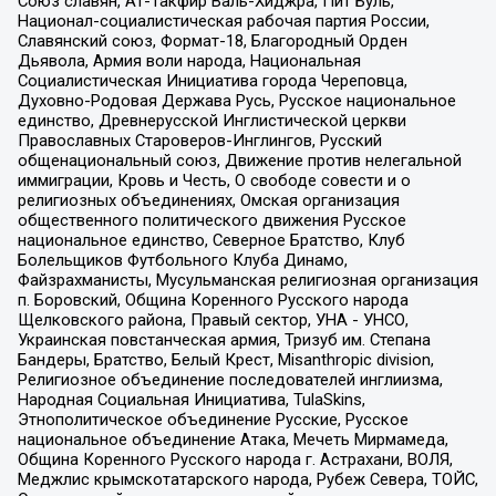
Союз славян, Ат-Такфир Валь-Хиджра, Пит Буль,
Национал-социалистическая рабочая партия России,
Славянский союз, Формат-18, Благородный Орден
Дьявола, Армия воли народа, Национальная
Социалистическая Инициатива города Череповца,
Духовно-Родовая Держава Русь, Русское национальное
единство, Древнерусской Инглистической церкви
Православных Староверов-Инглингов, Русский
общенациональный союз, Движение против нелегальной
иммиграции, Кровь и Честь, О свободе совести и о
религиозных объединениях, Омская организация
общественного политического движения Русское
национальное единство, Северное Братство, Клуб
Болельщиков Футбольного Клуба Динамо,
Файзрахманисты, Мусульманская религиозная организация
п. Боровский, Община Коренного Русского народа
Щелковского района, Правый сектор, УНА - УНСО,
Украинская повстанческая армия, Тризуб им. Степана
Бандеры, Братство, Белый Крест, Misanthropic division,
Религиозное объединение последователей инглиизма,
Народная Социальная Инициатива, TulaSkins,
Этнополитическое объединение Русские, Русское
национальное объединение Атака, Мечеть Мирмамеда,
Община Коренного Русского народа г. Астрахани, ВОЛЯ,
Меджлис крымскотатарского народа, Рубеж Севера, ТОЙС,