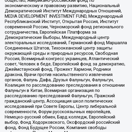
общество, Американо-российский фонд по
экономическому и правовому развитию, Национальный
Демократический Институт Международных Отношений,
MEDIA DEVELOPMENT INVESTMENT FUND, Международный
Республиканский Институт, Открытая Россия, Институт
современной России, Черноморский фонд регионального
сотрудничества, Европейская Платформа за
Демократические Выборы, Международный центр
электоральных исследований, Германский фонд Маршалла
Соединенных Штатов, Тихоокеанский центр защиты
окружающей среды и природных ресурсов, Свободная
Россия, Всемирный конгресс украинцев, Атлантический
совет, Человек в беде, Европейский фонд за демократию,
Джеймстаунский фонд, Прожект Хармони, Родники
дракона, Врачи против насильственного извлечения
органов, Фалунь Дафа, Друзья Фалуньгун, Фалуньгун,
Коалиция по расследованию преследования в отношении
Фалуньгун в Китае, Всемирная организация по
расследованию преследований Фалуньгун, Пражский
гражданский центр, Ассоциация школ политических
исследований при Совете Европы, Центр либеральной
современности, Форум русскоязычных европейцев,
Немецко-русский обмен, Бард колледж, Европейский
выбор, Фонд Ходорковского, Оксфордский российский
фонд, Фонд Будущее России, Компания свободы