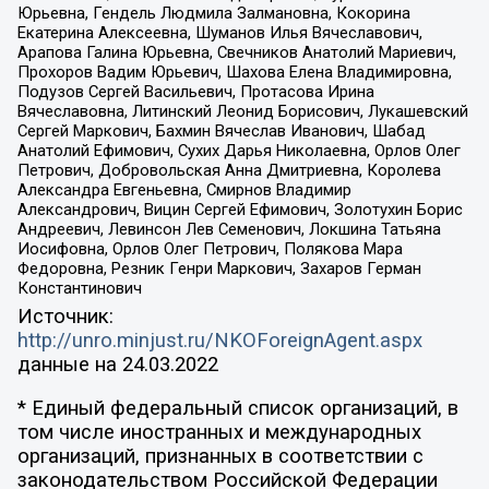
Юрьевна, Гендель Людмила Залмановна, Кокорина
Екатерина Алексеевна, Шуманов Илья Вячеславович,
Арапова Галина Юрьевна, Свечников Анатолий Мариевич,
Прохоров Вадим Юрьевич, Шахова Елена Владимировна,
Подузов Сергей Васильевич, Протасова Ирина
Вячеславовна, Литинский Леонид Борисович, Лукашевский
Сергей Маркович, Бахмин Вячеслав Иванович, Шабад
Анатолий Ефимович, Сухих Дарья Николаевна, Орлов Олег
Петрович, Добровольская Анна Дмитриевна, Королева
Александра Евгеньевна, Смирнов Владимир
Александрович, Вицин Сергей Ефимович, Золотухин Борис
Андреевич, Левинсон Лев Семенович, Локшина Татьяна
Иосифовна, Орлов Олег Петрович, Полякова Мара
Федоровна, Резник Генри Маркович, Захаров Герман
Константинович
Источник:
http://unro.minjust.ru/NKOForeignAgent.aspx
данные на
24.03.2022
* Единый федеральный список организаций, в
том числе иностранных и международных
организаций, признанных в соответствии с
законодательством Российской Федерации