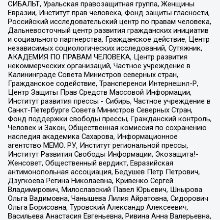
СИБАЛЬТ, Уральская правозащитная группа, Женщины
Евразии, Институт прав человека, Фонд защиты гласности,
Российский исследовательский центр по правам человека,
Дальневосточный центр развития гражданских инициатив
и социального партнерства, Гражданское действие, Центр
независимых социологических исследований, Сутяжник,
АКАДЕМИЯ ПО ПРАВАМ ЧЕЛОВЕКА, Центр развития
некоммерческих организаций, Частное учреждение в
Калининграде Совета Министров северных стран,
Гражданское содействие, Трансперенси Интернешнл-Р,
Центр Защиты Прав Средств Массовой Информации,
Институт развития прессы - Сибирь, Частное учреждение в
Санкт-Петербурге Совета Министров Северных Стран,
Фонд поддержки свободы прессы, Гражданский контроль,
Человек и Закон, Общественная комиссия по сохранению
наследия академика Сахарова, Информационное
агентство МЕМО. РУ, Институт региональной прессы,
Институт Развития Свободы Информации, Экозащита!-
Женсовет, Общественный вердикт, Евразийская
антимонопольная ассоциация, Бедушев Петр Петрович,
Дзугкоева Регина Николаевна, Кривенко Сергей
Владимирович, Милославский Павел Юрьевич, Шнырова
Ольга Вадимовна, Чанышева Лилия Айратовна, Сидорович
Ольга Борисовна, Туровский Александр Алексеевич,
Васильева Анастасия Евгеньевна, Ривина Анна Валерьевна,