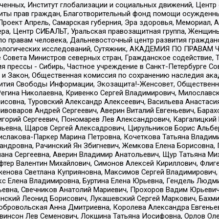
юченных, Институт глобализации и социальных движений, Цент
ты прав граждан, Благотворительный фонд помощи осужденным
а, Проект Апрель, Самарская губерния, Эра здоровья, Мемориал
ера, Центр СИБАЛЬТ, Уральская правозащитная группа, Женщины
по правам человека, Дальневосточный центр развития гражданс
ологических исследований, Сутяжник, АКАДЕМИЯ ПО ПРАВАМ Ч
е Совета Министров северных стран, Гражданское содействие,
я прессы - Сибирь, Частное учреждение в Санкт-Петербурге С
 и Закон, Общественная комиссия по сохранению наследия ак
звития Свободы Информации, Экозащита!-Женсовет, Общественн
Регина Николаевна, Кривенко Сергей Владимирович, Милославс
совна, Туровский Александр Алексеевич, Васильева Анастасия
Пивоваров Андрей Сергеевич, Аверин Виталий Евгеньевич, Бара
горий Сергеевич, Пономарев Лев Александрович, Каргалицкий 
ньевна, Щаров Сергей Алексадрович, Цирульников Борис Альбер
ислакова-Паркер Марина Петровна, Кочеткова Татьяна Владими
сандровна, Рачинский Ян Збигневич, Жемкова Елена Борисовна,
лана Сергеевна, Аверин Владимир Анатольевич, Щур Татьяна М
фтер Валентин Михайлович, Симонов Алексей Кириллович, Флиг
женова Светлана Куприяновна, Максимов Сергей Владимирович, 
кс Елена Владимировна, Буртина Елена Юрьевна, Гендель Людм
евна, Свечников Анатолий Мариевич, Прохоров Вадим Юрьевич
инский Леонид Борисович, Лукашевский Сергей Маркович, Бахм
Добровольская Анна Дмитриевна, Королева Александра Евгенье
евинсон Лев Семенович, Локшина Татьяна Иосифовна, Орлов Ол