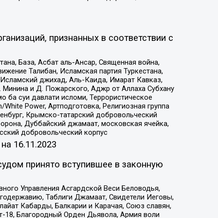
ганизаций, признанных в соответствии с
на, База, Асбат аль-Ансар, Священная война,
ижение Талибан, Исламская партия Туркестана,
Исламский джихад, Аль-Каида, Имарат Кавказ,
 Минина и Д. Пожарского, Аджр от Аллаха Субхану
о ба суи давлати исломи, Террористическое
/White Power, Артподготовка, Религиозная группа
Оренбург, Крымско-татарский добровольческий
орона, Дуббайский джамаат, московская ячейка,
усский добровольческий корпус
 на
16.11.2023
судом принято вступившее в законную
вного Управления Асгардской Веси Беловодья,
годержавию, Таблиги Джамаат, Свидетели Иеговы,
айат Кабарды, Балкарии и Карачая, Союз славян,
т-18, Благородный Орден Дьявола, Армия воли