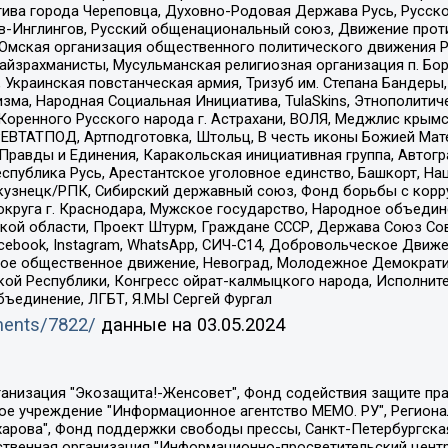
ива города Череповца, Духовно-Родовая Держава Русь, Русск
-Инглингов, Русский общенациональный союз, Движение против
 Омская организация общественного политического движения Р
йзрахманисты, Мусульманская религиозная организация п. Бо
краинская повстанческая армия, Тризуб им. Степана Бандеры, Бр
зма, Народная Социальная Инициатива, TulaSkins, Этнополитич
оренного Русского народа г. Астрахани, ВОЛЯ, Меджлис крымс
РЕВТАТПОД, Артподготовка, Штольц, В честь иконы Божией Мате
равды и Единения, Каракольская инициативная группа, Автогра
спублика Русь, Арестантское уголовное единство, Башкорт, Наци
окузнецк/РПК, Сибирский державный союз, Фонд борьбы с кор
округа г. Краснодара, Мужское государство, Народное объедин
ой области, Проект Штурм, Граждане СССР, Держава Союз Сов
Facebook, Instagram, WhatsApp, СИЧ-С14, Добровольческое Движ
ское общественное движение, Невоград, Молодежное Демократ
ой Республики, Конгресс ойрат-калмыцкого народа, Исполнит
бъединение, ЛГБТ, Я.МЫ Сергей Фургал
uments/7822/
данные на
03.05.2024
Общество с ограниченной ответственностью "Радио Свободная Европа/Радио Свобода", Чешское информационное агентство "MEDIUM-ORIENT", Красноярская региональная общественная организация "Мы против СПИДа", Камалягин Денис Николаевич, Маркелов Сергей Евгеньевич, Пономарев Лев Александрович, Савицкая Людмила Алексеевна, Автономная некоммерческая организация "Центр по работе с проблемой насилия "НАСИЛИЮ.НЕТ", Межрегиональный профессиональный союз работников здравоохранения "Альянс врачей", Юридическое лицо, зарегистрированное в Латвийской Республике, SIA "Medusa Project" (регистрационный номер 40103797863, дата регистрации 10.06.2014), Некоммерческая организация "Фонд по борьбе с коррупцией", Автономная некоммерческая организация "Институт права и публичной политики", Баданин Роман Сергеевич, Гликин Максим Александрович, Железнова Мария Михайловна, Лукьянова Юлия Сергеевна, Маетная Елизавета Витальевна, Маняхин Петр Борисович, Чуракова Ольга Владимировна, Ярош Юлия Петровна, Юридическое лицо "The Insider SIA", зарегистрированное в Риге, Латвийская Республика (дата регистрации 26.06.2015), являющееся администратором доменного имени интернет-издания "The Insider SIA", https://theins.ru, Постернак Алексей Евгеньевич, Рубин Михаил Аркадьевич, Анин Роман Александрович, Юридическое лицо Istories fonds, зарегистрированное в Латвийской Республике (регистрационный номер 50008295751, дата регистрации 24.02.2020), Великовский Дмитрий Александрович, Долинина Ирина Николаевна, Мароховская Алеся Алексеевна, Шлейнов Роман Юрьевич, Шмагун Олеся Валентиновна, Общество с ограниченной ответственностью "Альтаир 2021", Общество с ограниченной ответственностью "Вега 2021", Общество с ограниченной ответственностью "Главный редактор 2021", Общество с ограниченной ответственностью "Ромашки монолит", Важенков Артем Валерьевич, Ивановская областная общественная организация "Центр гендерных исследований", Гурман Юрий Альбертович, Медиапроект "ОВД-Инфо", Егоров Владимир Владимирович, Жилинский Владимир Александрович, Общество с ограниченной ответственностью "ЗП", Иванова София Юрьевна, Карезина Инна Павловна, Кильтау Екатерина Викторовна, Петров Алексей Викторович, Пискунов Сергей Евгеньевич, Смирнов Сергей Сергеевич, Тихонов Михаил Сергеевич, Общество с ограниченной ответственностью "ЖУРНАЛИСТ-ИНОСТРАННЫЙ АГЕНТ", Арапова Галина Юрьевна, Вольтская Татьяна Анатольевна, Американская компания "Mason G.E.S. Anonymous Foundation" (США), являющаяся владельцем интернет-издания https://mnews.world/, Компания "Stichting Bellingcat", зарегистрированная в Нидерландах (дата регистрации 11.07.2018), Захаров Андрей Вячеславович, Клепиковская Екатерина Дмитриевна, Общество с ограниченной ответственностью "МЕМО", Перл Роман Александрович, Симонов Евгений Алексеевич, Соловьева Елена Анатольевна, Сотников Даниил Владимирович, Сурначева Елизавета Дмитриевна, Автономная некоммерческая организация по защите прав человека и информированию населения "Якутия – Наше Мнение", Общество с ограниченной ответственностью "Москоу диджитал медиа", с 26.01.2023 Общество с ограниченной ответственностью "Чайка Белые сады", Ветошкина Валерия Валерьевна, Заговора Максим Александрович, Межрегиональное общественное движение "Российская ЛГБТ - сеть", Оленичев Максим Владимирович, Павлов Иван Юрьевич, Скворцова Елена Сергеевна, Общество с ограниченной ответственностью "Как бы инагент", Кочетков Игорь Викторович, Общество с ограниченной ответственностью "Честные выборы", Еланчик Олег Александрович, Общество с ограниченной ответственностью "Нобелевский призыв", Гималова Регина Эмилевна, Григорьев Андрей Валерьевич, Григорьева Алина Александровна, Ассоциация по содействию защите прав призывников, альтернативнослужащих и военнослужащих "Правозащитная группа "Гражданин.Армия.Право", Хисамова Регина Фаритовна, Автономная некоммерческая организация по реализа