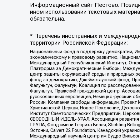
Информационный сайт Пестово. Позиция
ином использовании текстовых материал
обязательна.
* Перечень иностранных и международн
территории Российской Федерации:
Национальный фонд в поддержку демократии, Ин
экономическому и правовому развитию, Национ
Международный Республиканский Институт, Откры
Платформа за Демократические Выборы, Междуна
центр защиты окружающей среды и природных ресу
фонд за демократию, Джеймстаунский фонд, Прож
Фалуньгун, Фалуньгун, Коалиция по расследован
Фалуньгун, Пражский гражданский центр, Ассоци
русскоязычных европейцев, Немецко-русский об
России, Компания свободы информации, Проект М
Христианской Церкви, Новое Поколение, Духовн
Институт Саентологических Предприятий, Церков
СВОБОДНЫЙ ИДЕЛЬ-УРАЛ, Ассоциация развития ж
ГРУПА, Фонд имени Генриха Бёлля, Stichting Bellin
Эстонии, Calvert 22 Foundation, Канадский укра
Международный научный центр им Вудро Вильсона