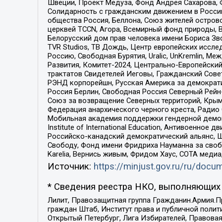
Швеции, Проект Медуза, Фонд Андрея Сахарова, Ф
Солидарность с гражданским движением в России 
общества Россия, Беллона, Союз жителей острово
церквей TCCN, Агора, Всемирный фонд природы, B
Белорусский дом прав человека имени Бориса Зво
TVR Studios, ТВ Дождь, Центр европейских иссл
Россию, Свободная Бурятия, Uralic, UnKremlin, 
Развития, Комитет-2024, Центрально-Европейски
трактатов Свидетелей Иеговы, Гражданский Совет
РЭНД корпорейшн, Русская Америка за демократи
Россия Берлин, Свободная Россия Северный Рейн-В
Союз за возвращение Северных территорий, Крымско
Федерация анархического черного креста, Радио
Мобильная академия поддержки гендерной демократи
Institute of International Education, Антивоенн
Российско-канадский демократический альянс, 
Свободу, Фонд имени Фридриха Науманна за свобо
Karelia, Вернись живым, Фридом Хаус, СОТА меди
Источник:
https://minjust.gov.ru/ru/doc
* Сведения реестра НКО, выполняющих 
Лилит, Правозащитная группа Гражданин.Армия.П
граждан Штаб, Институт права и публичной поли
Открытый Петербург, Лига Избирателей, Правова