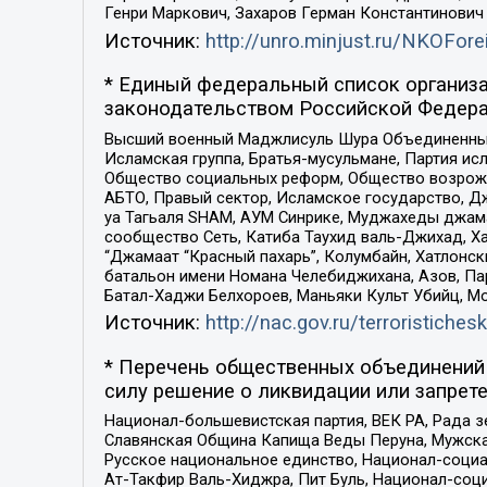
Генри Маркович, Захаров Герман Константинович
Источник:
http://unro.minjust.ru/NKOFore
* Единый федеральный список организа
законодательством Российской Федера
Высший военный Маджлисуль Шура Объединенных с
Исламская группа, Братья-мусульмане, Партия ис
Общество социальных реформ, Общество возрожд
АБТО, Правый сектор, Исламское государство, Д
уа Тагьаля SHAM, АУМ Синрике, Муджахеды джама
сообщество Сеть, Катиба Таухид валь-Джихад, Хай
“Джамаат “Красный пахарь”, Колумбайн, Хатлонск
батальон имени Номана Челебиджихана, Азов, Па
Батал-Хаджи Белхороев, Маньяки Культ Убийц, М
Источник:
http://nac.gov.ru/terroristichesk
* Перечень общественных объединений 
силу решение о ликвидации или запрете
Национал-большевистская партия, ВЕК РА, Рада 
Славянская Община Капища Веды Перуна, Мужская
Русское национальное единство, Национал-социа
Ат-Такфир Валь-Хиджра, Пит Буль, Национал-соц