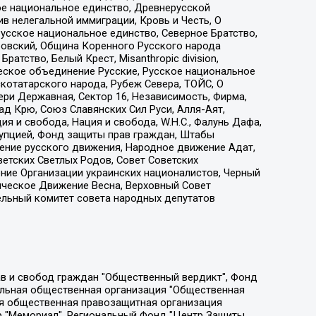
ое национальное единство, Древнерусской
 нелегальной иммиграции, Кровь и Честь, О
усское национальное единство, Северное Братство,
ровский, Община Коренного Русского народа
атство, Белый Крест, Misanthropic division,
еское объединение Русские, Русское национальное
котатарского народа, Рубеж Севера, ТОЙС, О
ри Державная, Сектор 16, Независимость, Фирма,
д Крю, Союз Славянских Сил Руси, Алля-Аят,
я и свобода, Нация и свобода, W.H.С., Фалунь Дафа,
рупцией, Фонд защиты прав граждан, Штабы
ение русского движения, Народное движение Адат,
етских Светлых Родов, Совет Советских
ение Организации украинских националистов, Черный
ическое Движение Весна, Верховный Совет
ельный комитет совета народных депутатов
ции социально-правовых программ "Лилит", Дальневосточное общественное движение "Маяк", Санкт-Петербургская ЛГБТ-инициативная группа "Выход", Инициативная группа ЛГБТ+ "Реверс", Алексеев Андрей Викторович, Бекбулатова Таисия Львовна, Беляев Иван Михайлович, Владыкина Елена Сергеевна, Гельман Марат Александрович, Никульшина Вероника Юрьевна, Толоконникова Надежда Андреевна, Шендерович Виктор Анатольевич, Общество с ограниченной ответственностью "Данное сообщение", Общество с ограниченной ответственностью Издательский дом "Новая глава", Айнбиндер Александра Александровна, Московский комьюнити-центр для ЛГБТ+инициатив, Благотворительный фонд развития филантропии, Deutsche Welle (Германия, Kurt-Schumacher-Strasse 3, 53113 Bonn), Борзунова Мария Михайловна, Воробьев Виктор Викторович, Голубева Анна Львовна, Константинова Алла Михайловна, Малкова Ирина Владимировна, Мурадов Мурад Абдулгалимович, Осетинская Елизавета Николаевна, Понасенков Евгений Николаевич, Ганапольский Матвей Юрьевич, Киселев Евгений Алексеевич, Борухович Ирина Григорьевна, Дремин Иван Тимофеевич, Дубровский Дмитрий Викторович, Красноярская региональная общественная организация поддержки и развития альтернативных образовательных технологий и межкультурных коммуникаций "ИНТЕРРА", Маяковская Екатерина Алексеевна, Фейгин Марк Захарович, Филимонов Андрей Викторович, Дзугкоева Регина Николаевна, Доброхотов Роман Александрович, Дудь Юрий Александрович, Елкин Сергей Владимирович, Кругликов Кирилл Игоревич, Сабунаева Мария Леонидовна, Семенов Алексей Владимирович, Шаинян Карен Багратович, Шульман Екатерина Михайловна, Асафьев Артур Валерьевич, Вахштайн Виктор Семенович, Венедиктов Алексей Алексеевич, Лушникова Екатерина Евгеньевна, Волков Леонид Михайлович, Невзоров Александр Глебович, Пархоменко Сергей Борисович, Сироткин Ярослав Николаевич, Кара-Мурза Владимир Владимирович, Баранова Наталья Владимировна, Гозман Леонид Яковлевич, Кагарлицкий Борис Юльевич, Климарев Михаил Валерьевич, Милов Владимир Станиславович, Автономная некоммерческая организация Краснодарский центр современного искусства "Типография", Моргенштерн Алишер Тагирович, Соболь Любовь Эдуардовна, Общество с ограниченной ответственностью "ЛИЗА НОРМ", Каспаров Гарри Кимович, Ходорковский Михаил Борисович, Общество с ограниченной ответственностью "Апрельские тезисы", Данилович Ирина Брониславовна, Кашин Олег Владимирович, Петров Николай Владимирович, Пивоваров Алексей Владимирович, Соколов Михаил Владимирович, Цветкова Юлия Владимировна, Чичваркин Евгений Александрович, Комитет против пыток/Команда против пыток, Общество с ограниченной ответственностью "Первый научный", Общество с ограниченной ответственностью "Вертолет и ко", Белоцерковская Вероника Борисовна, Кац Максим Евгеньевич, Лазарева Татьяна Юрьевна, Шаведдинов Руслан Табризович, Яшин Илья Валерьевич, Общество с ограниченной ответственностью "Иноагент ААВ", Алешковский Дмитрий Петрович, Альбац Евгения Марковна, Быков Дмитрий Львович, Галямина Юлия Евгеньевна, Лойко Сергей Леонидович, Мартынов Кирилл Константинович, Медведев Сергей Александрович, Крашенинников Федор Геннадиевич, Гордеева Катерина Вл