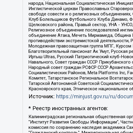
народа, Национальная Социалистическая Инициат
Инглистической церкви Православных Староверов
свободе совести и о религиозных объединениях,
Клуб Болельщиков Футбольного Клуба Динамо, Фа
Щелковского района, Правый сектор, УНА - УНСО, У
Религиозное объединение последователей инглии
объединение Атака, Мечеть Мирмамеда, Община К
противодействии экстремистской деятельности, 
Молодежная правозащитная группа МПГ, Курсом П
Благотворительный пансионат Ак Умут, Русская ре
Иртыш Ultras, Русский Патриотический клуб-Нов
Навального, Совет граждан СССР Прикубанского 
Народный совет граждан РСФСР СССР Архангельск
Социалистических Районов, Meta Platforms Inc, 
Комитет, Татарстанское Региональное Всетатар
Татарской Автономной Советской Социалистическ
Красноярского края, Этническое национальное о
Источник:
https://minjust.gov.ru/ru/doc
* Реестр иностранных агентов:
Калининградская региональная общественная организация "Экозащита!-Женсовет", Фонд содействия защите прав и свобод граждан "Общественный вердикт", Фонд "Институт Развития Свободы Информации", Частное учреждение "Информационное агентство МЕМО. РУ", Региональная общественная организация "Общественная комиссия по сохранению наследия академика Сахарова", Фонд поддержки свободы прессы, Санкт-Петербургская общественная правозащитная организация "Гражданский контроль", Межрегиональная общественная организация "Информационно-просветительский центр "Мемориал", Региональный Фонд "Центр Защиты Прав Средств Массовой Информации", с 05.12.2023 Фонд "Центр Защиты Прав Средств массовой информации", Региональная общественная благотворительная организация помощи беженцам и мигрантам "Гражданское содействие", Негосударственное образовательное учреждение дополнительного профессионального образования (повышение квалификации) специалистов "АКАДЕМИЯ ПО ПРАВАМ ЧЕЛОВЕКА", Свердловская региональная общественная организация "Сутяжник", Автономная некоммерческая организация "Центр независимых социологических исследований", Союз общественных объединений "Российский исследовательский центр по правам человека", Региональное общественное учреждение научно-информационный центр "МЕМОРИАЛ", Некоммерческая организация "Фонд защиты гласности", Автономная некоммерческая организация "Институт прав человека", Городская общественная организация "Екатеринбургское общество "МЕМОРИАЛ", Городская общественная организация "Рязанское историко-просветительское и правозащитное общество "Мемориал" (Рязанский Мемориал), Челябинский региональный орган общественной самодеятельности – женское общественное объединение "Женщины Евразии", Челябинский региональный орган общественной самодеятельности "Уральская правозащитная группа", Фонд содействия защите здоровья и социальной справедливости имени Андрея Рылькова, Автономная Некоммерческая Организация "Аналитический Центр Юрия Левады", Автономная некоммерческая организация социальной поддержки населения "Проект Апрель", Региональная общественная организация помощи женщинам и детям, находящимся в кризисной ситуации "Информационно-методический центр "Анна", Фонд содействия развитию массовых коммуникаций и правовому просвещению "Так-так-Так", Фонд содействия устойчивому развитию "Серебряная тайга", Свердловский региональный общественный фонд социальных проектов "Новое время", "Idel.Реалии", Кавказ.Реалии, Крым.Реалии, Телеканал Настоящее Время, Татаро-башкирская служба Радио Свобода (Azatliq Radiosi), Радио Свободная Европа/Радио Свобода (PCE/PC), "Сибирь.Реалии", "Фактограф", Благотворительный фонд помощи осужденным и их семьям, Автономная некоммерческая организация "Институт глобализации и социальных движений", Фонд "В защиту прав заключенных", Частное учреждение "Центр поддержки и содействия развитию средств массовой информации", Пензенский региональный общественный благотворительный фонд "Гражданский союз", "Север.Реалии", Некоммерческая организация Фонд "Правовая инициатива", 