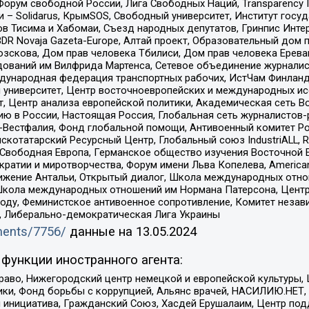
орум свободной России, Лига Свободных Наций, Transparеncy I
– Solidarus, КрымSOS, Свободный университет, Институт госу
в Тисима и Хабомаи, Съезд народных депутатов, Гринпис Инте
DR Novaja Gazeta-Europe, Алтай проект, Образовательный дом 
зскова, Дом прав человека Тбилиси, Дом прав человека Ерева
едований им Вилфрида Мартенса, Сетевое объединение журнали
Международная федерация транспортных рабочих, ИстЧам Финлан
й университет, Центр восточноевропейских и международных и
, Центр анализа европейской политики, Академическая сеть Во
ю в России, Настоящая Россия, Глобальная сеть журналистов
естфалия, Фонд глобальной помощи, Антивоенный комитет России,
татарский Ресурсный Центр, Глобальный союз IndustriALL, Russi
 Свободная Европа, Германское общество изучения Восточной 
и и миротворчества, Форум имени Льва Копелева, American Counci
ое движение Антальи, Открытый диалог, Школа международных отн
Школа международных отношений им Нормана Патерсона, Центр
ду, Феминистское антивоенное сопротивление, Комитет независ
а, Либерально-демократическая Лига Украины
uments/7756/
данные на
13.05.2024
функции иностранного агента:
раво, Нижегородский центр немецкой и европейской культуры,
тики, Фонд борьбы с коррупцией, Альянс врачей, НАСИЛИЮ.НЕТ,
я инициатива, Гражданский Союз, Хасдей Ерушалаим, Центр по