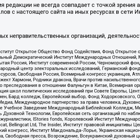
 редакции не всегда совпадает с точкой зрения а
ов с настоящего сайта на иных ресурсах в сети И
ых неправительственных организаций, деятельнос
ститут Открытое Общество Фонд Содействия, Фонд Открытое 
альный Демократический Институт Международных Отношений,
тая Россия, Институт современной России, Черноморский фонд
родный центр электоральных исследований, Германский фонд
рсов, Свободная Россия, Всемирный конгресс украинцев, Атла
ект Хармони, Родники дракона, Врачи против насильственного
ию преследования в отношении Фалуньгун в Китае, Всемирная о
ация школ политических исследований при Совете Европы, Цен
мен, Бард колледж, Европейский выбор, Фонд Ходорковского,
едиа, Международное партнерство за права человека, Духовно
ое Учебное Заведение Международный Библейский Колледж, М
ь Духовной Технологии, Европейская сеть организаций по наб
урналистики, IStories fonds, Королевский Институт Между
gcat, Bellingcat Ltd, The Insider, Институт правовой инициатив
инский конгресс, Институт Макдональда-Лорье, Украинская нац
, Свободная пресса, Возрождение, Всеукраинский духовный цен