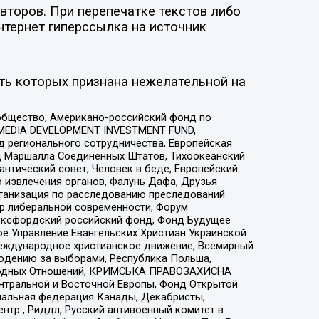
второв. При перепечатке текстов либо
нтернет гиперссылка на источник
ть которых признана нежелательной на
общество, Американо-российский фонд по
 MEDIA DEVELOPMENT INVESTMENT FUND,
 регионального сотрудничества, Европейская
 Маршалла Соединенных Штатов, Тихоокеанский
нтический совет, Человек в беде, Европейский
 извлечения органов, Фалунь Дафа, Друзья
рганизация по расследованию преследований
тр либеральной современности, Форум
 Оксфордский российский фонд, Фонд Будущее
е Управление Евангельских Христиан Украинской
еждународное христианское движение, Всемирный
людению за выборами, Республика Польша,
народных Отношений, КРИМСЬКА ПРАВОЗАХИСНА
ы Центральной и Восточной Европы, Фонд Открытой
иональная федерация Канады, Декабристы,
тр , Риддл, Русский антивоенный комитет в