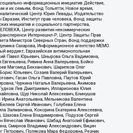
р социально-информационных инициатив Действие,
 и их семьям, Фонд Тольятти, Новое время,
, Аналитический Центр Юрия Левады, Издательство
 Евразии, Институт прав человека, Фонд защиты
ких инициатив и социального партнерства,
ЕЛОВЕКА, Центр развития некоммерческих
 Трансперенси Интернешнл-Р, Центр Защиты Прав
овета Министров Северных Стран, Фонд поддержки
адемика Сахарова, Информационное агентство МЕМО.
ый вердикт, Евразийская антимонопольная
кий Павел Юрьевич, Шнырова Ольга Вадимовна,
 Евгеньевна, Ривина Анна Валерьевна, Бойко
хоев Магомед Бекханович, Шарипков Олег
Борис Юльевич, Созаев Валерий Валерьевич,
тович, Гасан Ольга Павловна, Паутов Юрий
ровна, Чуркина Наталья Валерьевна, Акимова
 Гудков Лев Дмитриевич, Илларионова Юлия
ихайловна, Щур Николай Алексеевич, Блинушов
е Ирина Анатольевна, Мельникова Валентина
Беляев Сергей Иванович, Голубева Елена
ила Залмановна, Кокорина Екатерина Алексеевна,
, Шахова Елена Владимировна, Подузов Сергей
ин Вячеслав Иванович, Шабад Анатолий Ефимович,
вна, Смирнов Владимир Александрович, Вицин
ег Петрович, Полякова Мара Федоровна, Резник