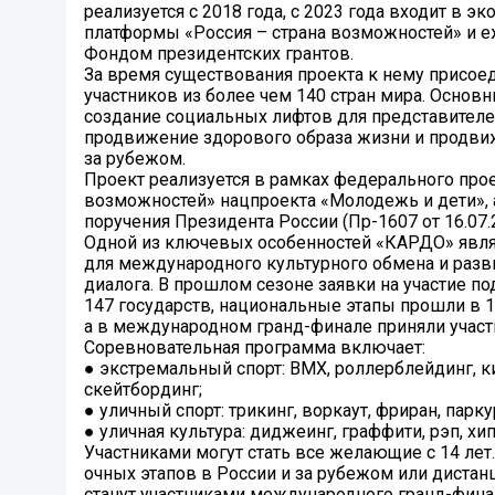
реализуется с 2018 года, с 2023 года входит в э
платформы «Россия – страна возможностей» и 
Фондом президентских грантов.
За время существования проекта к нему присоед
участников из более чем 140 стран мира. Основ
создание социальных лифтов для представителей
продвижение здорового образа жизни и продви
за рубежом.
Проект реализуется в рамках федерального прое
возможностей» нацпроекта «Молодежь и дети», 
поручения Президента России (Пр-1607 от 16.07.20
Одной из ключевых особенностей «КАРДО» явля
для международного культурного обмена и раз
диалога. В прошлом сезоне заявки на участие п
147 государств, национальные этапы прошли в 1
а в международном гранд-финале приняли участи
Соревновательная программа включает:
● экстремальный спорт: BMX, роллерблейдинг, к
скейтбординг;
● уличный спорт: трикинг, воркаут, фриран, парку
● уличная культура: диджеинг, граффити, рэп, хип
Участниками могут стать все желающие с 14 лет
очных этапов в России и за рубежом или дистан
станут участниками международного гранд-фина