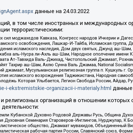
ignAgent.aspx
данные на
24.03.2022
ций, в том числе иностранных и международных ор
ции террористическими:
ил моджахедов Кавказа, Конгресс народов Ичкерии и Дагеста
ламского освобождения, Лашкар-И-Тайба, Исламская группа, Дв
ения исламского наследия, Дом двух святых, Джунд аш-Шам, 
жабха аль-Нусра ли-Ахль аш-Шам, Народное ополчение имени К.
ата Ат-Тавхида Валь-Джихад, Чистопольский Джамаат, Рохнам
ят Тахрир аш-Шам, Ахлю Сунна Валь Джамаа, National Socialism
ий джамаат, Мусульманская религиозная группа п. Кушкуль г. 
ртия исламского возрождения Таджикистана, Народная самооб
олодёжь Которая Улыбается, Легион Свобода России, Айдар, Р
ie-i-ekstremistskie-organizacii-i-materialy.html
данные
и религиозных организаций в отношении которых 
 деятельности:
земли Кубанской Духовно Родовой Державы Русь, Община Духо
 Духовная Семинария Староверов-Инглингов, Нурджулар, К Бо
листическое общество, Джамаат мувахидов, Объединенный Вил
иалистическая рабочая партия России, Славянский союз, Форма