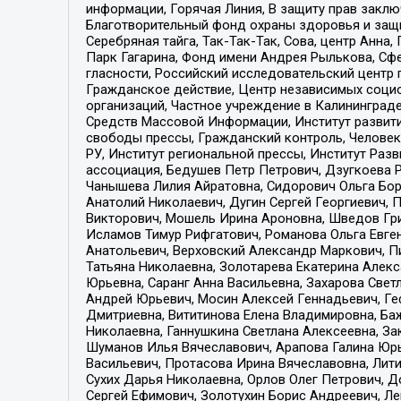
информации, Горячая Линия, В защиту прав закл
Благотворительный фонд охраны здоровья и защи
Серебряная тайга, Так-Так-Так, Сова, центр Анн
Парк Гагарина, Фонд имени Андрея Рылькова, Сф
гласности, Российский исследовательский центр 
Гражданское действие, Центр независимых соци
организаций, Частное учреждение в Калининград
Средств Массовой Информации, Институт развити
свободы прессы, Гражданский контроль, Человек
РУ, Институт региональной прессы, Институт Ра
ассоциация, Бедушев Петр Петрович, Дзугкоева 
Чанышева Лилия Айратовна, Сидорович Ольга Бори
Анатолий Николаевич, Дугин Сергей Георгиевич, 
Викторович, Мошель Ирина Ароновна, Шведов Гри
Исламов Тимур Рифгатович, Романова Ольга Евге
Анатольевич, Верховский Александр Маркович, П
Татьяна Николаевна, Золотарева Екатерина Алек
Юрьевна, Саранг Анна Васильевна, Захарова Свет
Андрей Юрьевич, Мосин Алексей Геннадьевич, Ге
Дмитриевна, Вититинова Елена Владимировна, Ба
Николаевна, Ганнушкина Светлана Алексеевна, За
Шуманов Илья Вячеславович, Арапова Галина Юрь
Васильевич, Протасова Ирина Вячеславовна, Лит
Сухих Дарья Николаевна, Орлов Олег Петрович, 
Сергей Ефимович, Золотухин Борис Андреевич, Л