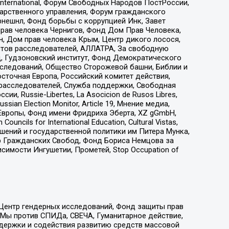
nternational, Форум Свободных Народов ПостРоссии,
дарственного управления, Форум гражданского
рнешнл, Фонд борьбы с коррупцией Инк, Завет
прав человека Чернигов, Фонд Дом Прав Человека,
н, Дом прав человека Крым, Центр дикого лосося,
стов расследователей, АЛЛАТРА, За свободную
д, Гудзоновский институт, Фонд Демократического
сследований, Общество Сторожевой башни, Библии и
сточная Европа, Российский комитет действия,
-расследователей, Служба поддержки, Свободная
 Russie-Libertes, La Asocicion de Rusos Libres,
an Election Monitor, Article 19, Мнение медиа,
Европы, Фонд имени Фридриха Эберта, XZ gGmbH,
ls for International Education, Cultural Vistas,
ошений и государственной политики им Питера Мунка,
 Гражданских Свобод, Фонд Бориса Немцова за
имости Ингушетии, Прометей, Stop Occupation of
 Центр гендерных исследований, Фонд защиты прав
 Мы против СПИДа, СВЕЧА, Гуманитарное действие,
ддержки и содействия развитию средств массовой