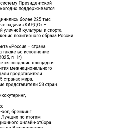
косистему Президентской
ежегодно поддерживается
инились более 225 тыс.
ные задачи «КАРДО» –
 уличной культуры и спорта,
жение позитивного образа России
кта «Россия – страна
а также во исполнение
25, п. 1г).
ется создание площадки
вития межнационального
одали представители
5 странах мира,
е представители 58 стран.
икскутеринг,
р;
-хоп, брейкинг.
. Лучшие по итогам
ционного онлайн-отбора
ла во Владивостоке.